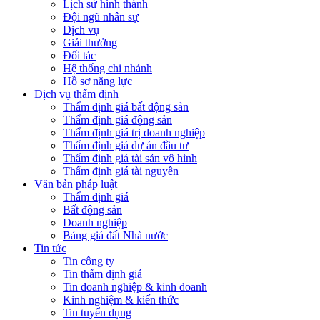
Lịch sử hình thành
Đội ngũ nhân sự
Dịch vụ
Giải thưởng
Đối tác
Hệ thống chi nhánh
Hồ sơ năng lực
Dịch vụ thẩm định
Thẩm định giá bất động sản
Thẩm định giá động sản
Thẩm định giá trị doanh nghiệp
Thẩm định giá dự án đầu tư
Thẩm định giá tài sản vô hình
Thẩm định giá tài nguyên
Văn bản pháp luật
Thẩm định giá
Bất động sản
Doanh nghiệp
Bảng giá đất Nhà nước
Tin tức
Tin công ty
Tin thẩm định giá
Tin doanh nghiệp & kinh doanh
Kinh nghiệm & kiến thức
Tin tuyển dụng