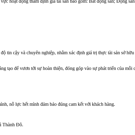
ực hoạt động thẩm định giá tài sản bao gồm: Bất động sản; Động sản; 
 độ tin cậy và chuyên nghiệp, nhằm xác định giá trị thực tài sản sở hữ
áng tạo để vươn tới sự hoàn thiện, đóng góp vào sự phát triển của mỗi
nh, nỗ lực hết mình đảm bảo đúng cam kết với khách hàng.
iá Thành Đô.