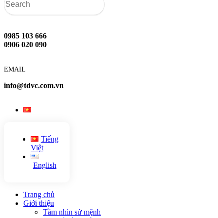
0985 103 666
0906 020 090
EMAIL
info@tdvc.com.vn
Tiếng
Việt
English
Trang chủ
Giới thiệu
Tầm nhìn sứ mệnh