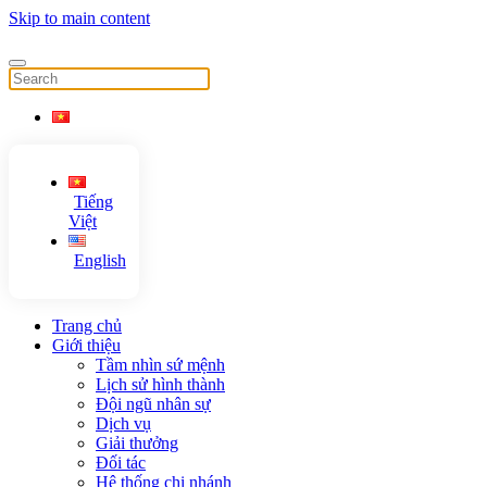
Skip to main content
Tiếng
Việt
English
Trang chủ
Giới thiệu
Tầm nhìn sứ mệnh
Lịch sử hình thành
Đội ngũ nhân sự
Dịch vụ
Giải thưởng
Đối tác
Hệ thống chi nhánh