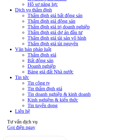
Hồ sơ năng lực
Dịch vụ thẩm định
Thẩm định giá bất động sản
Thẩm định giá động sản
Thẩm định giá trị doanh nghiệp
Thẩm định giá dự án đầu tư
Thẩm định giá tài sản vô hình
Thẩm định giá tài nguyên
Văn bản pháp luật
Thẩm định giá
Bất động sản
Doanh nghiệp
Bảng giá đất Nhà nước
Tin tức
Tin công ty
Tin thẩm định giá
Tin doanh nghiệp & kinh doanh
Kinh nghiệm & kiến thức
Tin tuyển dụng
Liên hệ
Tư vấn dịch vụ
Gọi điện ngay