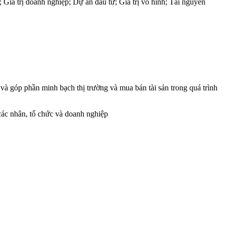
Giá trị doanh nghiệp; Dự án đầu tư; Giá trị vô hình; Tài nguyên
u và góp phần minh bạch thị trường và mua bán tài sản trong quá trình
 các nhân, tổ chức và doanh nghiệp