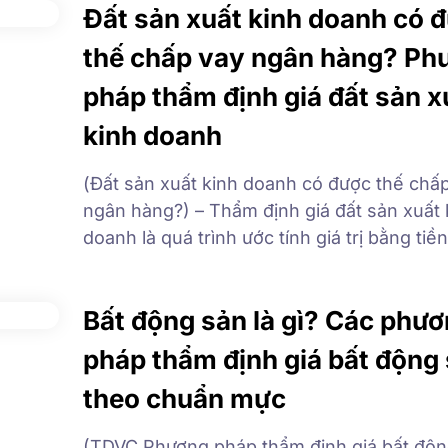
Đất sản xuất kinh doanh có 
thế chấp vay ngân hàng? Ph
pháp thẩm định giá đất sản x
kinh doanh
(Đất sản xuất kinh doanh có được thế chấ
ngân hàng?) – Thẩm định giá đất sản xuất 
doanh là quá trình ước tính giá trị bằng tiề
sản xuất kinh doanh tại một thời điểm, địa
nhất định, phù hợp với thị trường. Thế ch
Bất động sản là gì? Các phư
sử dụng đất là […]
pháp thẩm định giá bất động
theo chuẩn mực
(TDVC Phương pháp thẩm định giá bất độn