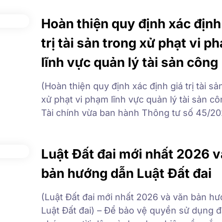
tuệ chính là công cụ biến kết quả nghiên 
Hoàn thiện quy định xác định
thành tài […]
trị tài sản trong xử phạt vi p
lĩnh vực quản lý tài sản công
(Hoàn thiện quy định xác định giá trị tài sả
xử phạt vi phạm lĩnh vực quản lý tài sản cô
Tài chính vừa ban hành Thông tư số 45/2
BTC sửa đổi, bổ sung một số điều của Thô
29/2020/TT-BTC, qua đó hoàn thiện quy đ
Luật Đất đai mới nhất 2026 v
xử phạt vi […]
bản hướng dẫn Luật Đất đai
(Luật Đất đai mới nhất 2026 và văn bản h
Luật Đất đai) – Để bảo vệ quyền sử dụng đ