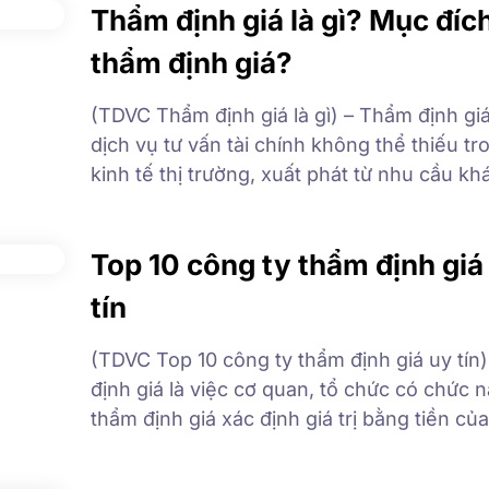
Thẩm định giá là gì? Mục đíc
Việt Nam. Với xu […]
thẩm định giá?
(TDVC Thẩm định giá là gì) – Thẩm định giá
dịch vụ tư vấn tài chính không thể thiếu t
kinh tế thị trường, xuất phát từ nhu cầu kh
quan về việc xác định giá trị của tài sản; t
đó các bên tham gia giao dịch có thể […]
Top 10 công ty thẩm định giá
tín
(TDVC Top 10 công ty thẩm định giá uy tín
định giá là việc cơ quan, tổ chức có chức 
thẩm định giá xác định giá trị bằng tiền của
tài sản theo quy định của Bộ luật dân sự 
với giá thị trường tại một địa điểm, […]