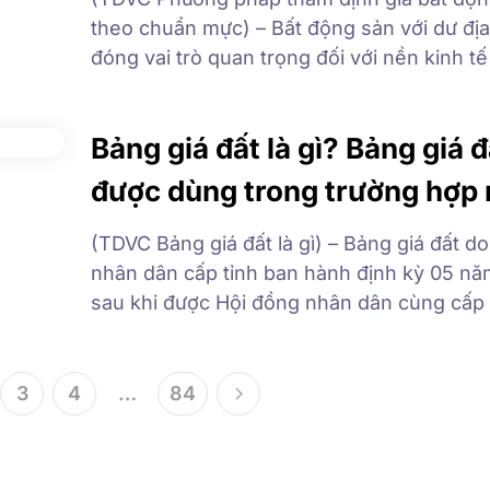
theo chuẩn mực) – Bất động sản với dư địa
đóng vai trò quan trọng đối với nền kinh tế
là một trong những ngành kinh tế mũi nhọ
hưởng trực tiếp với nhiều ngành nghề thú
Bảng giá đất là gì? Bảng giá đ
kinh tế đất […]
được dùng trong trường hợp
(TDVC Bảng giá đất là gì) – Bảng giá đất d
nhân dân cấp tỉnh ban hành định kỳ 05 nă
sau khi được Hội đồng nhân dân cùng cấp
qua. So với giá đất cụ thể, giá đất trong bả
đất được sử dụng phổ biến hơn. 1. Bảng gi
3
4
…
84