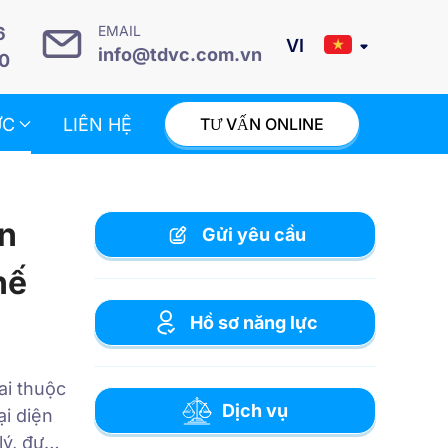
EMAIL
6
info@tdvc.com.vn
0
ỨC
LIÊN HỆ
TƯ VẤN ONLINE
ân
Gửi yêu cầu
hế
Hồ sơ năng lực
ai thuộc
Dịch vụ
i diện
lý, được