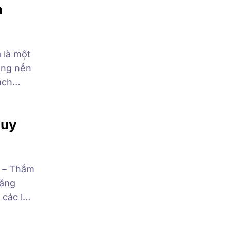
h
 là một
rong nền
ách
rên cơ sở
 uy
) – Thẩm
năng
 các loại
phù hợp