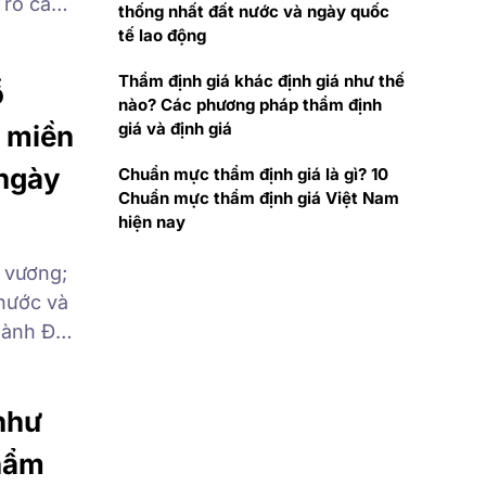
 rõ các
thống nhất đất nước và ngày quốc
ai mới
tế lao động
ớng dẫn
Thẩm định giá khác định giá như thế
ổ
nào? Các phương pháp thẩm định
giá và định giá
g miền
 ngày
Chuẩn mực thẩm định giá là gì? 10
Chuẩn mực thẩm định giá Việt Nam
hiện nay
 vương;
nước và
hành Đô
ng
ền Nam,
như
hẩm