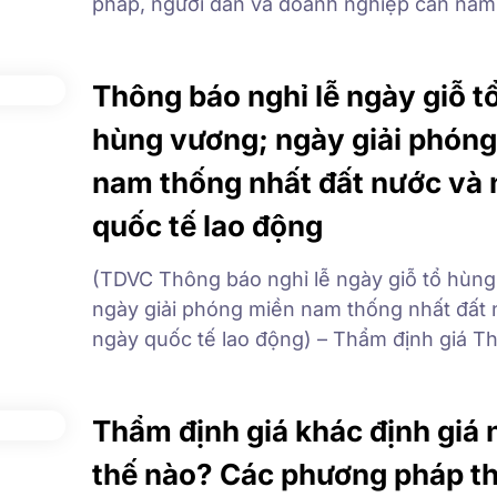
pháp, người dân và doanh nghiệp cần nắm
quy định trong Luật Đất đai. Vậy Luật Đất đ
nhất năm 2026 là luật nào? và văn bản hư
Thông báo nghỉ lễ ngày giỗ t
[…]
hùng vương; ngày giải phón
nam thống nhất đất nước và
quốc tế lao động
(TDVC Thông báo nghỉ lễ ngày giỗ tổ hùng
ngày giải phóng miền nam thống nhất đất 
ngày quốc tế lao động) – Thẩm định giá T
Thông báo nghỉ lễ Ngày Giỗ Tổ Hùng Vươ
(Mùng 10/3 Âm Lịch); Ngày Giải phóng mi
Thẩm định giá khác định giá 
thống nhất đất nước (30/4) và […]
thế nào? Các phương pháp t