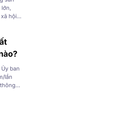
 lớn,
 xã hội,
n và ảnh
c đẩy
ất
 nào?
o Ủy ban
m/lần
 thông
ng giá
á […]