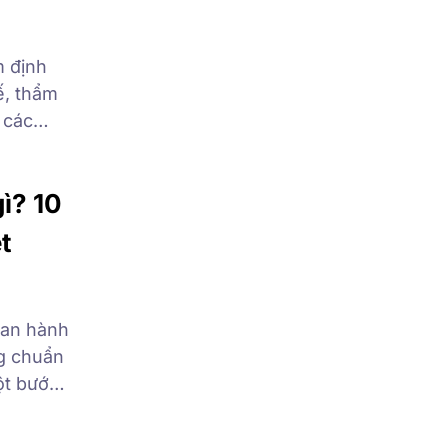
m định
ế, thẩm
p các
vốn, mua
m […]
ì? 10
t
ban hành
ng chuẩn
ột bước
lượng và
 tại