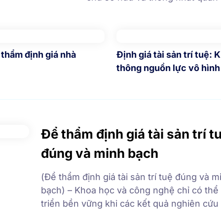
phân thành 3 nhóm chính: đất 
nghiệp, đất phi nông nghiệp và 
chưa sử dụng. 1. Đất đai là gì? 
đất đai trước đây […]
 thẩm định giá nhà
Định giá tài sản trí tuệ: 
thông nguồn lực vô hình
Để thẩm định giá tài sản trí t
đúng và minh bạch
(Để thẩm định giá tài sản trí tuệ đúng và m
bạch) – Khoa học và công nghệ chỉ có thể
triển bền vững khi các kết quả nghiên cứu
đưa vào thực tiễn và thương mại hóa. Sở hữ