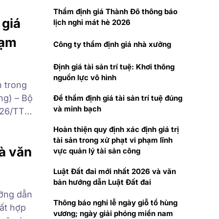
cứu
Thẩm định giá Thành Đô thông báo
 giá
lịch nghỉ mát hè 2026
hạm
Công ty thẩm định giá nhà xưởng
Định giá tài sản trí tuệ: Khơi thông
nguồn lực vô hình
n trong
ng) – Bộ
Để thẩm định giá tài sản trí tuệ đúng
và minh bạch
026/TT-
ng tư số
Hoàn thiện quy định xác định giá trị
ịnh về
tài sản trong xử phạt vi phạm lĩnh
à văn
vực quản lý tài sản công
Luật Đất đai mới nhất 2026 và văn
bản hướng dẫn Luật Đất đai
ướng dẫn
Thông báo nghỉ lễ ngày giỗ tổ hùng
ất hợp
vương; ngày giải phóng miền nam