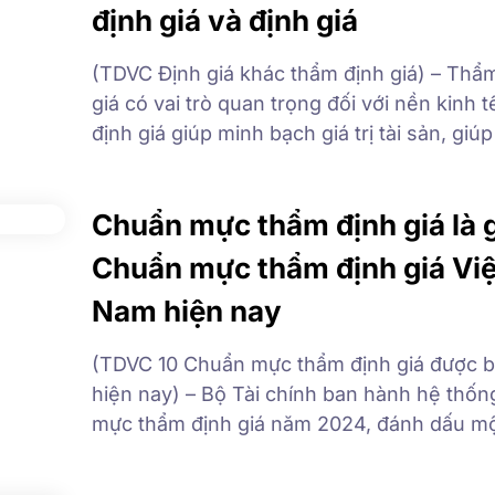
định giá và định giá
(TDVC Định giá khác thẩm định giá) – Thẩ
giá có vai trò quan trọng đối với nền kinh t
định giá giúp minh bạch giá trị tài sản, giú
bên đánh giá được tiềm năng đầu tư, góp 
bán, vay vốn và quản lý tài sản. Từ đó thẩ
Chuẩn mực thẩm định giá là g
Chuẩn mực thẩm định giá Việ
Nam hiện nay
(TDVC 10 Chuẩn mực thẩm định giá được 
hiện nay) – Bộ Tài chính ban hành hệ thố
mực thẩm định giá năm 2024, đánh dấu m
tiến quan trọng trong việc nâng cao chất 
tính minh bạch của hoạt động thẩm định giá