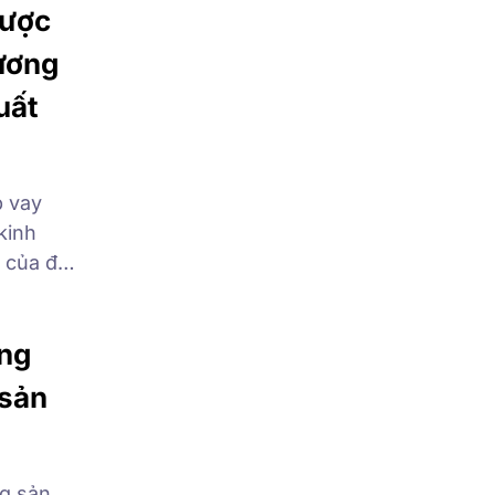
được
ương
uất
p vay
kinh
n của đất
 điểm
ấp quyền
ơng
 sản
g sản