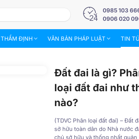
0985 103 66
0906 020 09
 THẨM ĐỊNH
VĂN BẢN PHÁP LUẬT
TIN T
Đất đai là gì? Ph
loại đất đai như t
nào?
(TDVC Phân loại đất đai) – Đất đ
sở hữu toàn dân do Nhà nước đạ
chủ sở hữu và thống nhất quản 