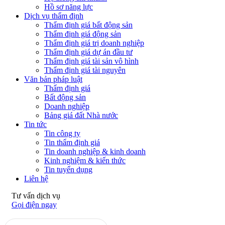
Hồ sơ năng lực
Dịch vụ thẩm định
Thẩm định giá bất động sản
Thẩm định giá động sản
Thẩm định giá trị doanh nghiệp
Thẩm định giá dự án đầu tư
Thẩm định giá tài sản vô hình
Thẩm định giá tài nguyên
Văn bản pháp luật
Thẩm định giá
Bất động sản
Doanh nghiệp
Bảng giá đất Nhà nước
Tin tức
Tin công ty
Tin thẩm định giá
Tin doanh nghiệp & kinh doanh
Kinh nghiệm & kiến thức
Tin tuyển dụng
Liên hệ
Tư vấn dịch vụ
Gọi điện ngay