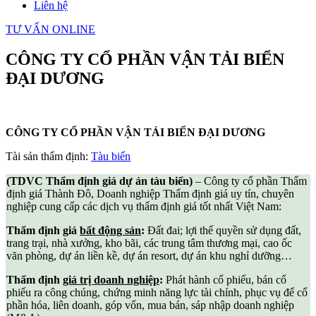
Liên hệ
TƯ VẤN ONLINE
CÔNG TY CỔ PHẦN VẬN TẢI BIỂN
ĐẠI DƯƠNG
CÔNG TY CỔ PHẦN VẬN TẢI BIỂN ĐẠI DƯƠNG
Tài sản thẩm định:
Tàu biển
(TDVC Thẩm định giá dự án tàu biển)
– Công ty cổ phần Thẩm
định giá Thành Đô, Doanh nghiệp Thẩm định giá uy tín, chuyên
nghiệp cung cấp các dịch vụ thẩm định giá tốt nhất Việt Nam:
Thẩm định giá
bất động sản
:
Đất đai; lợi thế quyền sử dụng đất,
trang trại, nhà xưởng, kho bãi, các trung tâm thương mại, cao ốc
văn phòng, dự án liền kề, dự án resort, dự án khu nghỉ dưỡng…
Thẩm định
giá trị doanh nghiệp
:
Phát hành cổ phiếu, bán cổ
phiếu ra công chúng, chứng minh năng lực tài chính, phục vụ để cổ
phần hóa, liên doanh, góp vốn, mua bán, sáp nhập doanh nghiệp