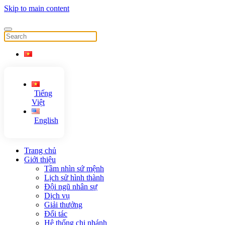
Skip to main content
Tiếng
Việt
English
Trang chủ
Giới thiệu
Tầm nhìn sứ mệnh
Lịch sử hình thành
Đội ngũ nhân sự
Dịch vụ
Giải thưởng
Đối tác
Hệ thống chi nhánh