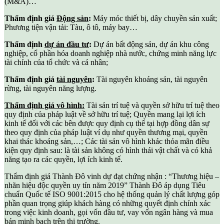
(M&A)…
Thẩm định giá
Động sản
:
Máy móc thiết bị, dây chuyền sản xuất;
Phương tiện vận tải: Tàu, ô tô, máy bay…
Thẩm định
dự án đầu tư
:
Dự án bất động sản, dự án khu công
nghiệp, cổ phần hóa doanh nghiệp nhà nước, chứng minh năng lực
tài chính của tổ chức và cá nhân;
Thẩm định giá
tài nguyên
:
Tài nguyên khoáng sản, tài nguyên
rừng, tài nguyên năng lượng.
Thẩm định giá vô hình:
Tài sản trí tuệ và quyền sở hữu trí tuệ theo
quy định của pháp luật về sở hữu trí tuệ; Quyền mang lại lợi ích
kinh tế đối với các bên được quy định cụ thể tại hợp đồng dân sự
theo quy định của pháp luật ví dụ như quyền thương mại, quyền
khai thác khoáng sản,…; Các tài sản vô hình khác thỏa mãn điều
kiện quy định sau: là tài sản không có hình thái vật chất và có khả
năng tạo ra các quyền, lợi ích kinh tế.
Thẩm định giá Thành Đô vinh dự đạt chứng nhận : “Thương hiệu –
nhãn hiệu độc quyền uy tín năm 2019” Thành Đô áp dụng Tiêu
chuẩn Quốc tế ISO 9001:2015 cho hệ thống quản lý chất lượng góp
phần quan trọng giúp khách hàng có những quyết định chính xác
trong việc kinh doanh, gọi vốn đầu tư, vay vốn ngân hàng và mua
bán minh bạch trên thị trường.