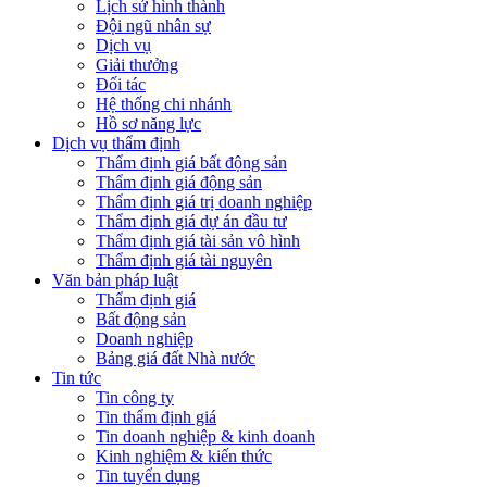
Lịch sử hình thành
Đội ngũ nhân sự
Dịch vụ
Giải thưởng
Đối tác
Hệ thống chi nhánh
Hồ sơ năng lực
Dịch vụ thẩm định
Thẩm định giá bất động sản
Thẩm định giá động sản
Thẩm định giá trị doanh nghiệp
Thẩm định giá dự án đầu tư
Thẩm định giá tài sản vô hình
Thẩm định giá tài nguyên
Văn bản pháp luật
Thẩm định giá
Bất động sản
Doanh nghiệp
Bảng giá đất Nhà nước
Tin tức
Tin công ty
Tin thẩm định giá
Tin doanh nghiệp & kinh doanh
Kinh nghiệm & kiến thức
Tin tuyển dụng