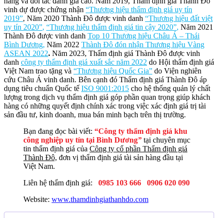
hàng và đối tác đánh giá cao. Năm 2019, Thẩm định giá Thành Đô
vinh dự được chứng nhận
“Thương hiệu thẩm định giá uy tín
2019”
, Năm 2020 Thành Đô được vinh danh
“Thương hiệu đất việt
uy tín 2020”
,
“Thương hiệu thẩm định giá tin cậy 2020”
,
Năm 2021
Thành Đô được vinh danh
Top 10 Thương hiệu Châu Á – Thái
Bình Dương
,
Năm 2022
Thành Đô đón nhận Thương hiệu Vàng
ASEAN 2022
.
Năm 2023, Thẩm định giá Thành Đô được vinh
danh
công ty thẩm định giá xuất sắc năm 2022
do Hội thẩm định giá
Việt Nam trao tặng và
“Thương hiệu Quốc Gia”
do Viện nghiên
cứu Châu Á vinh danh. Bên cạnh đó Thẩm định giá Thành Đô áp
dụng tiêu chuẩn Quốc tế
ISO 9001:2015
cho hệ thống quản lý chất
lượng trong dịch vụ thẩm định giá góp phần quan trọng giúp khách
hàng có những quyết định chính xác trong việc xác định giá trị tài
sản đầu tư, kinh doanh, mua bán minh bạch trên thị trường.
Bạn đang đọc bài viết:
“Công ty thẩm định giá khu
công nghiệp uy tín tại Bình Dương
”
tại chuyên mục
tin thẩm định giá của
Công ty cổ phần Thẩm định giá
Thành Đô,
đơn vị thẩm định giá tài sản hàng đầu tại
Việt Nam.
Liên hệ thẩm định giá:
0985 103 666
0906 020 090
Website:
www.thamdinhgiathanhdo.com