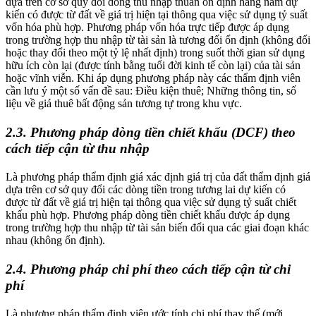
dựa trên cơ sở quy đổi dòng thu nhập thuần ổn định hàng năm dự
kiến có được từ đất về giá trị hiện tại thông qua việc sử dụng tỷ suất
vốn hóa phù hợp. Phương pháp vốn hóa trực tiếp được áp dụng
trong trường hợp thu nhập từ tài sản là tương đối ổn định (không đổi
hoặc thay đổi theo một tỷ lệ nhất định) trong suốt thời gian sử dụng
hữu ích còn lại (được tính bằng tuổi đời kinh tế còn lại) của tài sản
hoặc vĩnh viễn. Khi áp dụng phương pháp này các thẩm định viên
cần lưu ý một số vấn đề sau: Điều kiện thuê; Những thông tin, số
liệu về giá thuê bất động sản tương tự trong khu vực.
2.3. Phương pháp dòng tiền chiết khấu (DCF) theo
cách tiếp cận từ thu nhập
Là phương pháp thẩm định giá xác định giá trị của đất thẩm định giá
dựa trên cơ sở quy đổi các dòng tiền trong tương lai dự kiến có
được từ đất về giá trị hiện tại thông qua việc sử dụng tỷ suất chiết
khấu phù hợp. Phương pháp dòng tiền chiết khấu được áp dụng
trong trường hợp thu nhập từ tài sản biến đổi qua các giai đoạn khác
nhau (không ổn định).
2.4. Phương pháp chi phí theo cách tiếp cận từ chi
phí
Là phương pháp thẩm định viên ước tính chi phí thay thế (mới