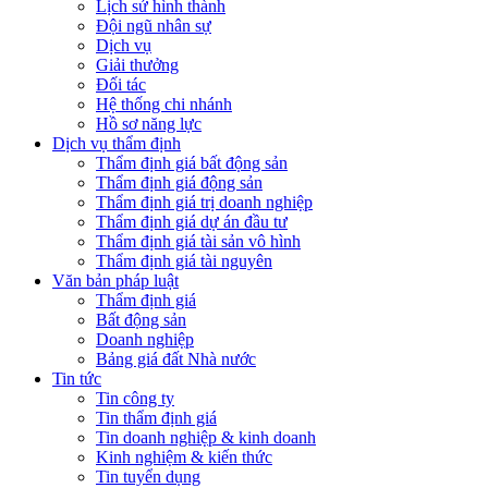
Lịch sử hình thành
Đội ngũ nhân sự
Dịch vụ
Giải thưởng
Đối tác
Hệ thống chi nhánh
Hồ sơ năng lực
Dịch vụ thẩm định
Thẩm định giá bất động sản
Thẩm định giá động sản
Thẩm định giá trị doanh nghiệp
Thẩm định giá dự án đầu tư
Thẩm định giá tài sản vô hình
Thẩm định giá tài nguyên
Văn bản pháp luật
Thẩm định giá
Bất động sản
Doanh nghiệp
Bảng giá đất Nhà nước
Tin tức
Tin công ty
Tin thẩm định giá
Tin doanh nghiệp & kinh doanh
Kinh nghiệm & kiến thức
Tin tuyển dụng