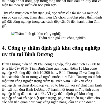
thu nhập từ đất đóng góp trong tổng thể đất thuê đầu tư, quy đổi về
hiện tại theo tỷ suất vốn hóa phù hợp.
Tùy vào mục đích thẩm định giá, đặc điểm của tài sản và mức độ
sẵn có của số liệu, thẩm định viên lựa chọn phương pháp thẩm định
giá đất công nghiệp trong các cách tiếp cận để tiến hành thẩm định
giá.
Thẩm định giá khu công nghiệp
4. Công ty thẩm định giá khu công nghiệp
uy tín tại Bình Dương
Bình Dương hiện có 29 khu công nghiệp, tổng diện tích 12.600 ha;
tỷ lệ lấp đầy 91%. Tỉnh Bình đang quy hoạch thêm 15 khu công
nghiệp với tổng diện tích 10.200 ha… Bình Dương đã và đang thu
hút các nhà đầu tư trong và ngoài nước, đưa Bình Dương trở thành
một tỉnh công nghiệp trọng điểm tại Việt Nam. Các khu công
nghiệp đã và đang đóng góp vai trò to lớn đối với sự phát triển kinh
tế – xã hội, đưa Bình Dương trở thành một trong những tỉnh công
nghiệp hàng đầu của cả nước. Vì vậy thẩm định giá khu công
nghiệp có vai trò đặc biệt quan trọng, phục vụ nhiều mục đích cho
các bên liên quan như: vay vống ngân hàng, đầu tư kinh doanh,