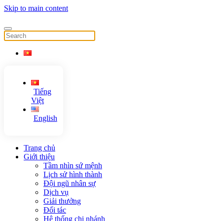
Skip to main content
Tiếng
Việt
English
Trang chủ
Giới thiệu
Tầm nhìn sứ mệnh
Lịch sử hình thành
Đội ngũ nhân sự
Dịch vụ
Giải thưởng
Đối tác
Hệ thống chi nhánh