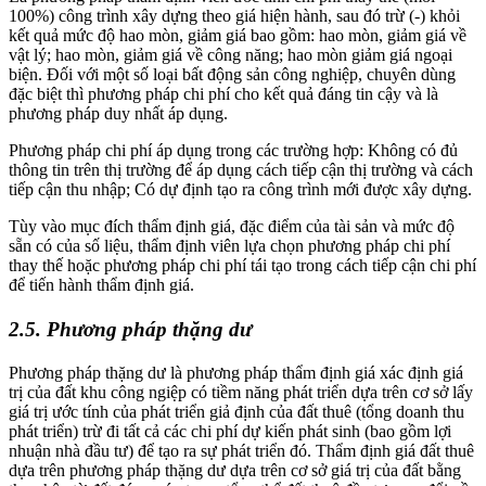
100%) công trình xây dựng theo giá hiện hành, sau đó trừ (-) khỏi
kết quả mức độ hao mòn, giảm giá bao gồm: hao mòn, giảm giá về
vật lý; hao mòn, giảm giá về công năng; hao mòn giảm giá ngoại
biện. Đối với một số loại bất động sản công nghiệp, chuyên dùng
đặc biệt thì phương pháp chi phí cho kết quả đáng tin cậy và là
phương pháp duy nhất áp dụng.
Phương pháp chi phí áp dụng trong các trường hợp: Không có đủ
thông tin trên thị trường để áp dụng cách tiếp cận thị trường và cách
tiếp cận thu nhập; Có dự định tạo ra công trình mới được xây dựng.
Tùy vào mục đích thẩm định giá, đặc điểm của tài sản và mức độ
sẵn có của số liệu, thẩm định viên lựa chọn phương pháp chi phí
thay thế hoặc phương pháp chi phí tái tạo trong cách tiếp cận chi phí
để tiến hành thẩm định giá.
2.5. Phương pháp thặng dư
Phương pháp thặng dư là phương pháp thẩm định giá xác định giá
trị của đất khu công ngiệp có tiềm năng phát triển dựa trên cơ sở lấy
giá trị ước tính của phát triển giả định của đất thuê (tổng doanh thu
phát triển) trừ đi tất cả các chi phí dự kiến phát sinh (bao gồm lợi
nhuận nhà đầu tư) để tạo ra sự phát triển đó. Thẩm định giá đất thuê
dựa trên phương pháp thặng dư dựa trên cơ sở giá trị của đất bằng