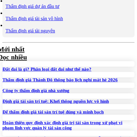
Thẩm định giá dự án đầu tư
Thẩm định giá tài sản vô hình
Thẩm định giá tài nguyên
Mới nhất
Đọc nhiều
Đất đai là gì? Phân loại đất đai như thế nào?
Thẩm định giá Thành Đô thông báo lịch nghỉ mát hè 2026
Công ty thẩm định giá nhà xưởng
Định giá tài sản trí tuệ: Khơi thông nguồn lực vô hình
Để thẩm định giá tài sản trí tuệ đúng và minh bạch
Hoàn thiện quy định xác định giá trị tài sản trong xử phạt vi
phạm lĩnh vực quản lý tài sản công