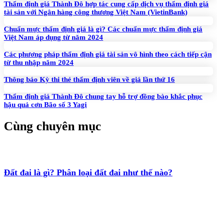
Thẩm định giá Thành Đô hợp tác cung cấp dịch vụ thẩm định giá
tài sản với Ngân hàng công thương Việt Nam (VietinBank)
Chuẩn mực thẩm định giá là gì? Các chuẩn mực thẩm định giá
Việt Nam áp dụng từ năm 2024
Các phương pháp thẩm định giá tài sản vô hình theo cách tiếp cận
từ thu nhập năm 2024
Thông báo Kỳ thi thẻ thẩm định viên về giá lần thứ 16
Thẩm định giá Thành Đô chung tay hỗ trợ đồng bào khắc phục
hậu quả cơn Bão số 3 Yagi
Cùng chuyên mục
Đất đai là gì? Phân loại đất đai như thế nào?