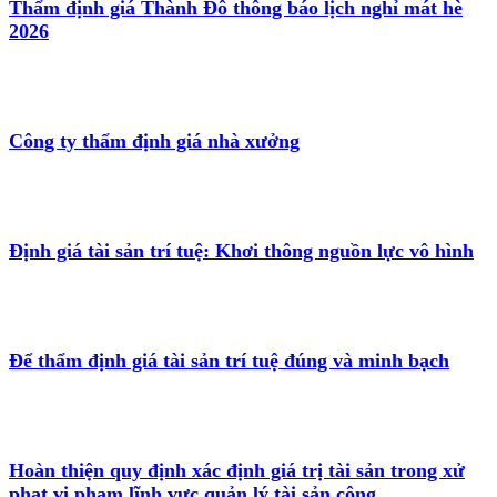
Thẩm định giá Thành Đô thông báo lịch nghỉ mát hè
2026
Công ty thẩm định giá nhà xưởng
Định giá tài sản trí tuệ: Khơi thông nguồn lực vô hình
Để thẩm định giá tài sản trí tuệ đúng và minh bạch
Hoàn thiện quy định xác định giá trị tài sản trong xử
phạt vi phạm lĩnh vực quản lý tài sản công