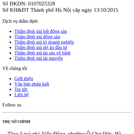
Số ĐKDN: 0107025328
Sở KH&ĐT Thành phố Hà Nội cấp ngày 13/10/2015
Dịch vụ thẩm định
Thẩm định giá bất động sản
Thẩm định giá động sản
Thẩm định giá trị doanh nghiệp
Thẩm định giá dự án đầu tư
Thẩm định giá tài sản vô hình
Thẩm định giá tài nguyên
Về chúng tôi
Giới thiệu
Văn bản pháp luật
Tin tức
Liên hệ
Follow us
TRỤ SỞ CHÍNH
Tầng 5 toà nhà Viễn Đông, phường Ô Chợ Dừa, Hà