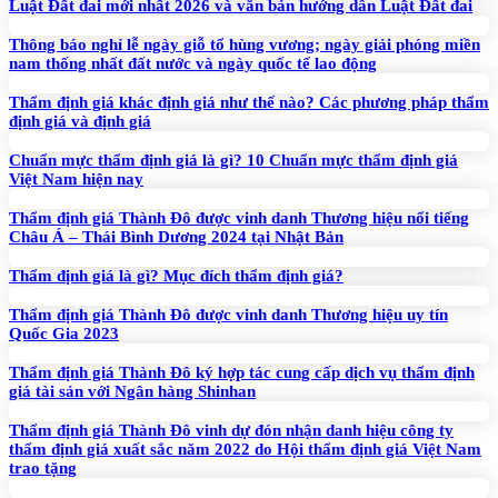
Luật Đất đai mới nhất 2026 và văn bản hướng dẫn Luật Đất đai
Thông báo nghỉ lễ ngày giỗ tổ hùng vương; ngày giải phóng miền
nam thống nhất đất nước và ngày quốc tế lao động
Thẩm định giá khác định giá như thế nào? Các phương pháp thẩm
định giá và định giá
Chuẩn mực thẩm định giá là gì? 10 Chuẩn mực thẩm định giá
Việt Nam hiện nay
Thẩm định giá Thành Đô được vinh danh Thương hiệu nổi tiếng
Châu Á – Thái Bình Dương 2024 tại Nhật Bản
Thẩm định giá là gì? Mục đích thẩm định giá?
Thẩm định giá Thành Đô được vinh danh Thương hiệu uy tín
Quốc Gia 2023
Thẩm định giá Thành Đô ký hợp tác cung cấp dịch vụ thẩm định
giá tài sản với Ngân hàng Shinhan
Thẩm định giá Thành Đô vinh dự đón nhận danh hiệu công ty
thẩm định giá xuất sắc năm 2022 do Hội thẩm định giá Việt Nam
trao tặng