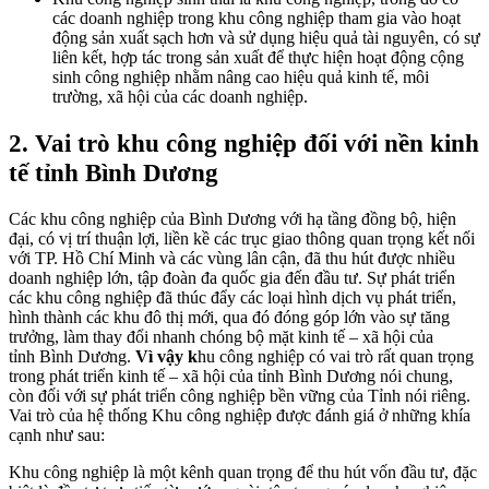
các doanh nghiệp trong khu công nghiệp tham gia vào hoạt
động sản xuất sạch hơn và sử dụng hiệu quả tài nguyên, có sự
liên kết, hợp tác trong sản xuất để thực hiện hoạt động cộng
sinh công nghiệp nhằm nâng cao hiệu quả kinh tế, môi
trường, xã hội của các doanh nghiệp.
2. Vai trò khu công nghiệp đối với nền kinh
tế tỉnh Bình Dương
Các khu công nghiệp của Bình Dương với hạ tầng đồng bộ, hiện
đại, có vị trí thuận lợi, liền kề các trục giao thông quan trọng kết nối
với TP. Hồ Chí Minh và các vùng lân cận, đã thu hút được nhiều
doanh nghiệp lớn, tập đoàn đa quốc gia đến đầu tư. Sự phát triển
các khu công nghiệp đã thúc đẩy các loại hình dịch vụ phát triển,
hình thành các khu đô thị mới, qua đó đóng góp lớn vào sự tăng
trưởng, làm thay đổi nhanh chóng bộ mặt kinh tế – xã hội của
tỉnh Bình Dương.
Vì vậy k
hu công nghiệp có vai trò rất quan trọng
trong phát triển kinh tế – xã hội của tỉnh Bình Dương nói chung,
còn đối với sự phát triển công nghiệp bền vững của Tỉnh nói riêng.
Vai trò của hệ thống Khu công nghiệp được đánh giá ở những khía
cạnh như sau:
Khu công nghiệp là một kênh quan trọng để thu hút vốn đầu tư, đặc