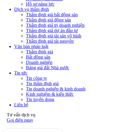
Hồ sơ năng lực
Dịch vụ thẩm định
Thẩm định giá bất động sản
Thẩm định giá động sản
Thẩm định giá trị doanh nghiệp
Thẩm định giá dự án đầu tư
Thẩm định giá tài sản vô hình
Thẩm định giá tài nguyên
Văn bản pháp luật
Thẩm định giá
Bất động sản
Doanh nghiệp
Bảng giá đất Nhà nước
Tin tức
Tin công ty
Tin thẩm định giá
Tin doanh nghiệp & kinh doanh
Kinh nghiệm & kiến thức
Tin tuyển dụng
Liên hệ
Tư vấn dịch vụ
Gọi điện ngay