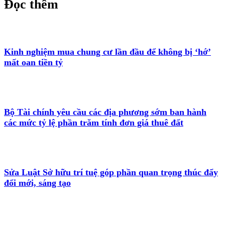
Đọc thêm
Kinh nghiệm mua chung cư lần đầu để không bị ‘hớ’
mất oan tiền tỷ
Bộ Tài chính yêu cầu các địa phương sớm ban hành
các mức tỷ lệ phần trăm tính đơn giá thuê đất
Sửa Luật Sở hữu trí tuệ góp phần quan trọng thúc đẩy
đổi mới, sáng tạo