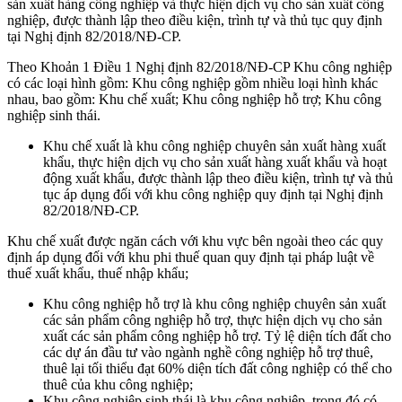
sản xuất hàng công nghiệp và thực hiện dịch vụ cho sản xuất công
nghiệp, được thành lập theo điều kiện, trình tự và thủ tục quy định
tại Nghị định 82/2018/NĐ-CP.
Theo Khoản 1 Điều 1 Nghị định 82/2018/NĐ-CP Khu công nghiệp
có các loại hình gồm: Khu công nghiệp gồm nhiều loại hình khác
nhau, bao gồm: Khu chế xuất; Khu công nghiệp hỗ trợ; Khu công
nghiệp sinh thái.
Khu chế xuất là khu công nghiệp chuyên sản xuất hàng xuất
khẩu, thực hiện dịch vụ cho sản xuất hàng xuất khẩu và hoạt
động xuất khẩu, được thành lập theo điều kiện, trình tự và thủ
tục áp dụng đối với khu công nghiệp quy định tại Nghị định
82/2018/NĐ-CP.
Khu chế xuất được ngăn cách với khu vực bên ngoài theo các quy
định áp dụng đối với khu phi thuế quan quy định tại pháp luật về
thuế xuất khẩu, thuế nhập khẩu;
Khu công nghiệp hỗ trợ là khu công nghiệp chuyên sản xuất
các sản phẩm công nghiệp hỗ trợ, thực hiện dịch vụ cho sản
xuất các sản phẩm công nghiệp hỗ trợ. Tỷ lệ diện tích đất cho
các dự án đầu tư vào ngành nghề công nghiệp hỗ trợ thuê,
thuê lại tối thiểu đạt 60% diện tích đất công nghiệp có thể cho
thuê của khu công nghiệp;
Khu công nghiệp sinh thái là khu công nghiệp, trong đó có