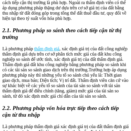
cách tiếp cận thị trường là phù hợp. Ngoài ra thẩm định viên có thể
áp dụng phương pháp thặng dư dựa trên cơ sở giá trị của đất bằng
thu nhập từ đất đóng góp trong tổng thể đất thuê đầu tư, quy đổi về
hiện tại theo tỷ suất vốn hóa phù hợp.
2.1. Phương pháp so sánh theo cách tiếp cận từ thị
trường
Là phương pháp
thẩm định giá
, xác định giá trị của đất công nghiệp
thẩm định giá dựa trên cơ sở phân tích mức giá của đất khu công
nghiệp so sánh để ước tính, xác định giá trị của đất thẩm định giá.
Thẩm định giá đất khu công nghiệp bằng phương pháp so sánh khi
có các tài sản so sánh giao dịch trên thị trường.Trường hợp áp dụng
phương pháp này thì những yếu tố so sánh chủ yếu là: Thời gian
giao dịch, mua bán; Diện tích; Vị trí đất. Thẩm định viên căn cứ vào
sự khác biệt về các yếu tố so sánh của tài sản so sánh với tài sản
thẩm định giá để điều chỉnh (tăng, giảm) mức giá của tài sản so
sánh, từ đó xác định mức giá chỉ dẫn của tài sản so sánh.
2.2. Phương pháp vốn hóa trực tiếp theo cách tiếp
cận từ thu nhập
Là phương pháp thẩm định giá xác định giá trị của đất thẩm định giá