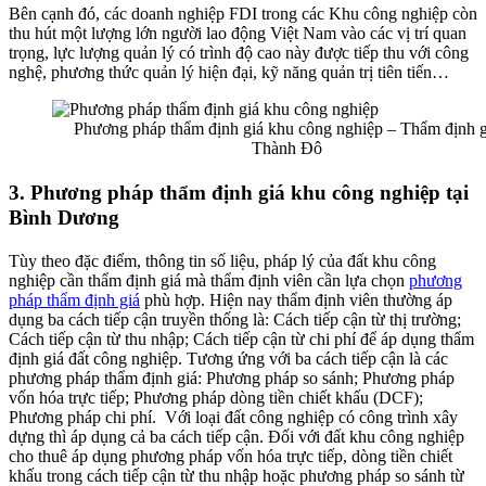
Bên cạnh đó, các doanh nghiệp FDI trong các Khu công nghiệp còn
thu hút một lượng lớn người lao động Việt Nam vào các vị trí quan
trọng, lực lượng quản lý có trình độ cao này được tiếp thu với công
nghệ, phương thức quản lý hiện đại, kỹ năng quản trị tiên tiến…
Phương pháp thẩm định giá khu công nghiệp – Thẩm định g
Thành Đô
3. Phương pháp thẩm định giá khu công nghiệp tại
Bình Dương
Tùy theo đặc điểm, thông tin số liệu, pháp lý của đất khu công
nghiệp cần thẩm định giá mà thẩm định viên cần lựa chọn
phương
pháp thẩm định giá
phù hợp. Hiện nay thẩm định viên thường áp
dụng ba cách tiếp cận truyền thống là: Cách tiếp cận từ thị trường;
Cách tiếp cận từ thu nhập; Cách tiếp cận từ chi phí để áp dụng thẩm
định giá đất công nghiệp. Tương ứng với ba cách tiếp cận là các
phương pháp thẩm định giá: Phương pháp so sánh; Phương pháp
vốn hóa trực tiếp; Phương pháp dòng tiền chiết khấu (DCF);
Phương pháp chi phí.
Với loại đất công nghiệp có công trình xây
dựng thì áp dụng cả ba cách tiếp cận. Đối với đất khu công nghiệp
cho thuê áp dụng phương pháp vốn hóa trực tiếp, dòng tiền chiết
khấu trong cách tiếp cận từ thu nhập hoặc phương pháp so sánh từ