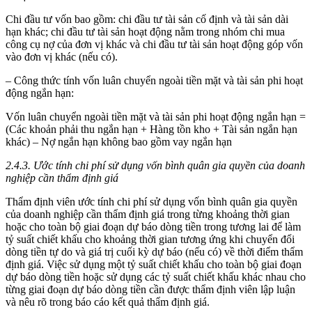
Chi đầu tư vốn bao gồm: chi đầu tư tài sản cố định và tài sản dài
hạn khác; chi đầu tư tài sản hoạt động nằm trong nhóm chi mua
công cụ nợ của đơn vị khác và chi đầu tư tài sản hoạt động góp vốn
vào đơn vị khác (nếu có).
– Công thức tính vốn luân chuyển ngoài tiền mặt và tài sản phi hoạt
động ngắn hạn:
Vốn luân chuyển ngoài tiền mặt và tài sản phi hoạt động ngắn hạn =
(Các khoản phải thu ngắn hạn + Hàng tồn kho + Tài sản ngắn hạn
khác) – Nợ ngắn hạn không bao gồm vay ngắn hạn
2.4.3. Ước tính chi phí sử dụng vốn bình quân gia quyền của doanh
nghiệp cần thẩm định giá
Thẩm định viên ước tính chi phí sử dụng vốn bình quân gia quyền
của doanh nghiệp cần thẩm định giá trong từng khoảng thời gian
hoặc cho toàn bộ giai đoạn dự báo dòng tiền trong tương lai để làm
tỷ suất chiết khấu cho khoảng thời gian tương ứng khi chuyển đổi
dòng tiền tự do và giá trị cuối kỳ dự báo (nếu có) về thời điểm thẩm
định giá. Việc sử dụng một tỷ suất chiết khấu cho toàn bộ giai đoạn
dự báo dòng tiền hoặc sử dụng các tỷ suất chiết khấu khác nhau cho
từng giai đoạn dự báo dòng tiền cần được thẩm định viên lập luận
và nêu rõ trong báo cáo kết quả thẩm định giá.