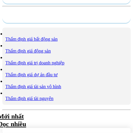
Dịch vụ
Thẩm định giá bất động sản
Thẩm định giá động sản
Thẩm định giá trị doanh nghiệp
Thẩm định giá dự án đầu tư
Thẩm định giá tài sản vô hình
Thẩm định giá tài nguyên
Mới nhất
Đọc nhiều