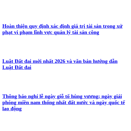
Hoàn thiện quy định xác định giá trị tài sản trong xử
phạt vi phạm lĩnh vực quản lý tài sản công
Luật Đất đai mới nhất 2026 và văn bản hướng dẫn
Luật Đất đai
Thông báo nghỉ lễ ngày giỗ tổ hùng vương; ngày giải
phóng miền nam thống nhất đất nước và ngày quốc tế
lao động