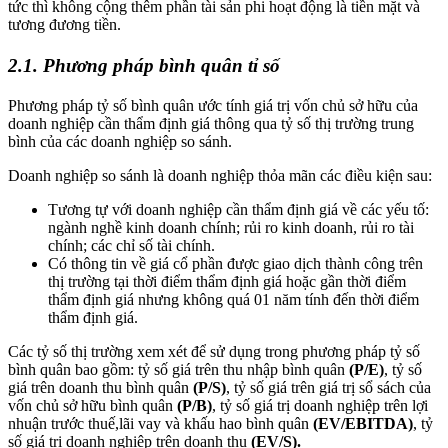
tức thì không cộng thêm phần tài sản phi hoạt động là tiền mặt và
tương đương tiền.
2.1. Phương pháp bình quân tỉ số
Phương pháp tỷ số bình quân ước tính giá trị vốn chủ sở hữu của
doanh nghiệp cần thẩm định giá thông qua tỷ số thị trường trung
bình của các doanh nghiệp so sánh.
Doanh nghiệp so sánh là doanh nghiệp thỏa mãn các điều kiện sau:
Tương tự với doanh nghiệp cần thẩm định giá về các yếu tố:
ngành nghề kinh doanh chính; rủi ro kinh doanh, rủi ro tài
chính; các chỉ số tài chính.
Có thông tin về giá cổ phần được giao dịch thành công trên
thị trường tại thời điểm thẩm định giá hoặc gần thời điểm
thẩm định giá nhưng không quá 01 năm tính đến thời điểm
thẩm định giá.
Các tỷ số thị trường xem xét để sử dụng trong phương pháp tỷ số
bình quân bao gồm: tỷ số giá trên thu nhập bình quân
(P/E)
, tỷ số
giá trên doanh thu bình quân
(P/S)
, tỷ số giá trên giá trị sổ sách của
vốn chủ sở hữu bình quân
(P/B)
, tỷ số giá trị doanh nghiệp trên lợi
nhuận trước thuế,lãi vay và khấu hao bình quân
(EV/EBITDA)
, tỷ
số giá trị doanh nghiệp trên doanh thu
(EV/S).