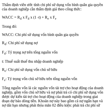
Thẩm định viên ước tính chi phí sử dụng vốn bình quân gia quyền
của doanh nghiệp cần thẩm định giá theo công thức:
WACC = R
x F
x (1 -t) + R
x F
d
d
e
e
Trong đó:
WACC: Chi phí sử dụng vốn bình quân gia quyền
R
: Chi phí sử dụng nợ
d
F
: Tỷ trọng nợ trên tổng nguồn vốn
d
t: Thuế suất thuế thu nhập doanh nghiệp
R
: Chi phí sử dụng vốn chủ sở hữu
e
F
: Tỷ trọng vốn chủ sở hữu trên tổng nguồn vốn
e
Tổng nguồn vốn là các nguồn vốn tài trợ cho hoạt động của doanh
nghiệp, gồm vốn chủ sở hữu và nợ phải trả có chi phí sử dụng vốn
được dự kiến tài trợ cho hoạt động của doanh nghiệp trong giai
đoạn dự báo dòng tiền. Khoản nợ này bao gồm cả nợ ngắn hạn và
nợ dài hạn nhưng phải thỏa mãn 02 điều kiện: phải trả chi phí sử