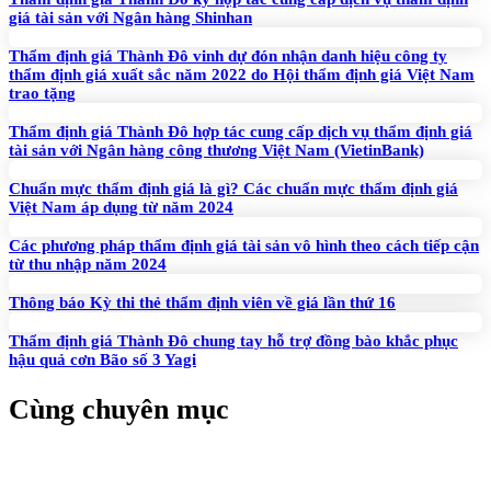
giá tài sản với Ngân hàng Shinhan
Thẩm định giá Thành Đô vinh dự đón nhận danh hiệu công ty
thẩm định giá xuất sắc năm 2022 do Hội thẩm định giá Việt Nam
trao tặng
Thẩm định giá Thành Đô hợp tác cung cấp dịch vụ thẩm định giá
tài sản với Ngân hàng công thương Việt Nam (VietinBank)
Chuẩn mực thẩm định giá là gì? Các chuẩn mực thẩm định giá
Việt Nam áp dụng từ năm 2024
Các phương pháp thẩm định giá tài sản vô hình theo cách tiếp cận
từ thu nhập năm 2024
Thông báo Kỳ thi thẻ thẩm định viên về giá lần thứ 16
Thẩm định giá Thành Đô chung tay hỗ trợ đồng bào khắc phục
hậu quả cơn Bão số 3 Yagi
Cùng chuyên mục