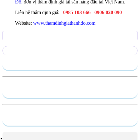
Đô,
đơn vị thẩm định giá tài sản hàng đầu tại Việt Nam.
Liên hệ thẩm định giá:
0985 103 666
0906 020 090
Website:
www.thamdinhgiathanhdo.com
Gửi yêu cầu
Hồ sơ năng lực
Dịch vụ