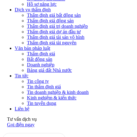
Hồ sơ năng lực
Dịch vụ thẩm định
Thẩm định giá bất động sản
Thẩm định giá động sản
Thẩm định giá trị doanh nghiệp
Thẩm định giá dự án đầu tư
Thẩm định giá tài sản vô hình
Thẩm định giá tài nguyên
Văn bản pháp luật
Thẩm định giá
Bất động sản
Doanh nghiệp
Bảng giá đất Nhà nước
Tin tức
Tin công ty
Tin thẩm định giá
Tin doanh nghiệp & kinh doanh
Kinh nghiệm & kiến thức
Tin tuyển dụng
Liên hệ
Tư vấn dịch vụ
Gọi điện ngay