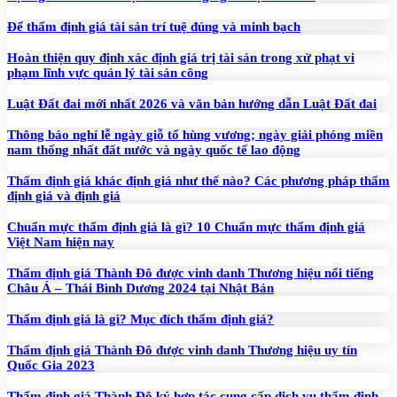
Để thẩm định giá tài sản trí tuệ đúng và minh bạch
Hoàn thiện quy định xác định giá trị tài sản trong xử phạt vi
phạm lĩnh vực quản lý tài sản công
Luật Đất đai mới nhất 2026 và văn bản hướng dẫn Luật Đất đai
Thông báo nghỉ lễ ngày giỗ tổ hùng vương; ngày giải phóng miền
nam thống nhất đất nước và ngày quốc tế lao động
Thẩm định giá khác định giá như thế nào? Các phương pháp thẩm
định giá và định giá
Chuẩn mực thẩm định giá là gì? 10 Chuẩn mực thẩm định giá
Việt Nam hiện nay
Thẩm định giá Thành Đô được vinh danh Thương hiệu nổi tiếng
Châu Á – Thái Bình Dương 2024 tại Nhật Bản
Thẩm định giá là gì? Mục đích thẩm định giá?
Thẩm định giá Thành Đô được vinh danh Thương hiệu uy tín
Quốc Gia 2023
Thẩm định giá Thành Đô ký hợp tác cung cấp dịch vụ thẩm định