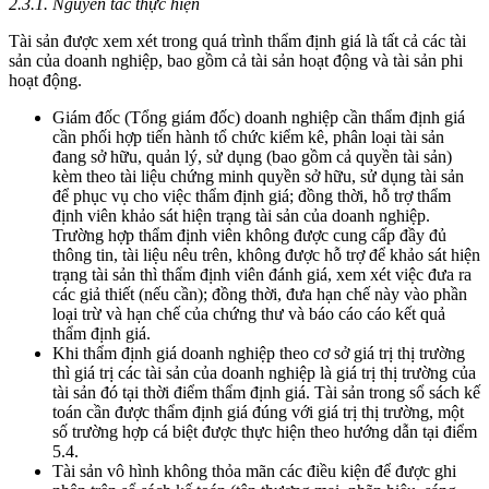
2.3.1. Nguyên tắc thực hiện
Tài sản được xem xét trong quá trình thẩm định giá là tất cả các tài
sản của doanh nghiệp, bao gồm cả tài sản hoạt động và tài sản phi
hoạt động.
Giám đốc (Tổng giám đốc) doanh nghiệp cần thẩm định giá
cần phối hợp tiến hành tổ chức kiểm kê, phân loại tài sản
đang sở hữu, quản lý, sử dụng (bao gồm cả quyền tài sản)
kèm theo tài liệu chứng minh quyền sở hữu, sử dụng tài sản
để phục vụ cho việc thẩm định giá; đồng thời, hỗ trợ thẩm
định viên khảo sát hiện trạng tài sản của doanh nghiệp.
Trường hợp thẩm định viên không được cung cấp đầy đủ
thông tin, tài liệu nêu trên, không được hỗ trợ để khảo sát hiện
trạng tài sản thì thẩm định viên đánh giá, xem xét việc đưa ra
các giả thiết (nếu cần); đồng thời, đưa hạn chế này vào phần
loại trừ và hạn chế của chứng thư và báo cáo cáo kết quả
thẩm định giá.
Khi thẩm định giá doanh nghiệp theo cơ sở giá trị thị trường
thì giá trị các tài sản của doanh nghiệp là giá trị thị trường của
tài sản đó tại thời điểm thẩm định giá. Tài sản trong sổ sách kế
toán cần được thẩm định giá đúng với giá trị thị trường, một
số trường hợp cá biệt được thực hiện theo hướng dẫn tại điểm
5.4.
Tài sản vô hình không thỏa mãn các điều kiện để được ghi