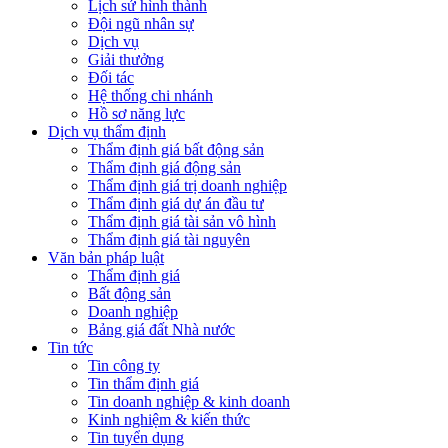
Lịch sử hình thành
Đội ngũ nhân sự
Dịch vụ
Giải thưởng
Đối tác
Hệ thống chi nhánh
Hồ sơ năng lực
Dịch vụ thẩm định
Thẩm định giá bất động sản
Thẩm định giá động sản
Thẩm định giá trị doanh nghiệp
Thẩm định giá dự án đầu tư
Thẩm định giá tài sản vô hình
Thẩm định giá tài nguyên
Văn bản pháp luật
Thẩm định giá
Bất động sản
Doanh nghiệp
Bảng giá đất Nhà nước
Tin tức
Tin công ty
Tin thẩm định giá
Tin doanh nghiệp & kinh doanh
Kinh nghiệm & kiến thức
Tin tuyển dụng