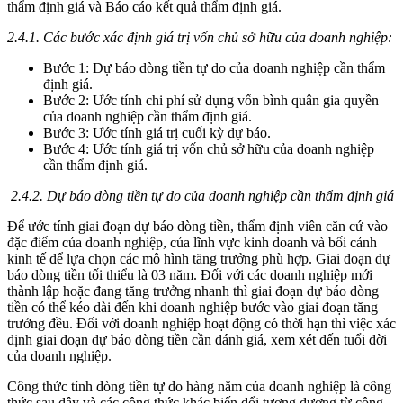
thẩm định giá và Báo cáo kết quả thẩm định giá.
2.4.1. Các bước xác định giá trị vốn chủ sở hữu của doanh nghiệp:
Bước 1: Dự báo dòng tiền tự do của doanh nghiệp cần thẩm
định giá.
Bước 2: Ước tính chi phí sử dụng vốn bình quân gia quyền
của doanh nghiệp cần thẩm định giá.
Bước 3: Ước tính giá trị cuối kỳ dự báo.
Bước 4: Ước tính giá trị vốn chủ sở hữu của doanh nghiệp
cần thẩm định giá.
2.4.2. Dự báo dòng tiền tự do của doanh nghiệp cần thẩm định giá
Để ước tính giai đoạn dự báo dòng tiền, thẩm định viên căn cứ vào
đặc điểm của doanh nghiệp, của lĩnh vực kinh doanh và bối cảnh
kinh tế để lựa chọn các mô hình tăng trưởng phù hợp. Giai đoạn dự
báo dòng tiền tối thiểu là 03 năm. Đối với các doanh nghiệp mới
thành lập hoặc đang tăng trưởng nhanh thì giai đoạn dự báo dòng
tiền có thể kéo dài đến khi doanh nghiệp bước vào giai đoạn tăng
trưởng đều. Đối với doanh nghiệp hoạt động có thời hạn thì việc xác
định giai đoạn dự báo dòng tiền cần đánh giá, xem xét đến tuổi đời
của doanh nghiệp.
Công thức tính dòng tiền tự do hàng năm của doanh nghiệp là công
thức sau đây và các công thức khác biến đổi tương đương từ công