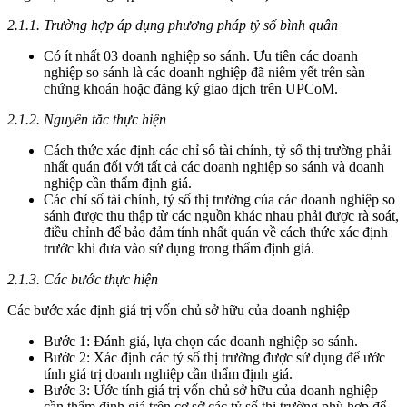
2.1.1. Trường hợp áp dụng phương pháp tỷ số bình quân
Có ít nhất 03 doanh nghiệp so sánh. Ưu tiên các doanh
nghiệp so sánh là các doanh nghiệp đã niêm yết trên sàn
chứng khoán hoặc đăng ký giao dịch trên UPCoM.
2.1.2. Nguyên tắc thực hiện
Cách thức xác định các chỉ số tài chính, tỷ số thị trường phải
nhất quán đối với tất cả các doanh nghiệp so sánh và doanh
nghiệp cần thẩm định giá.
Các chỉ số tài chính, tỷ số thị trường của các doanh nghiệp so
sánh được thu thập từ các nguồn khác nhau phải được rà soát,
điều chỉnh để bảo đảm tính nhất quán về cách thức xác định
trước khi đưa vào sử dụng trong thẩm định giá.
2.1.3. Các bước thực hiện
Các bước xác định giá trị vốn chủ sở hữu của doanh nghiệp
Bước 1: Đánh giá, lựa chọn các doanh nghiệp so sánh.
Bước 2: Xác định các tỷ số thị trường được sử dụng để ước
tính giá trị doanh nghiệp cần thẩm định giá.
Bước 3: Ước tính giá trị vốn chủ sở hữu của doanh nghiệp
cần thẩm định giá trên cơ sở các tỷ số thị trường phù hợp để