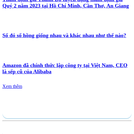
Quý 2 năm 2023 tại Hồ Chí Minh, Cần Thơ, An Giang
Sổ đỏ sổ hồng giống nhau và khác nhau như thế nào?
Amazon đã chính thức lập công ty tại Việt Nam, CEO
là sếp cũ của Alibaba
Xem thêm
Gửi yêu cầu
Hồ sơ năng lực