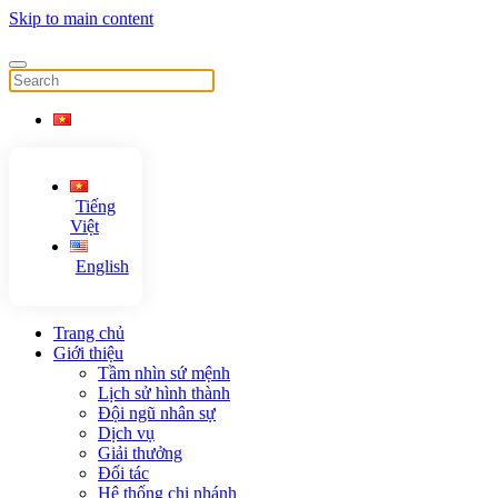
Skip to main content
Tiếng
Việt
English
Trang chủ
Giới thiệu
Tầm nhìn sứ mệnh
Lịch sử hình thành
Đội ngũ nhân sự
Dịch vụ
Giải thưởng
Đối tác
Hệ thống chi nhánh