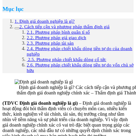
Mục lục
1. Định giá doanh nghiệp là gì?
2. Cách tiếp cận và phương pháp thẩm định giá
2.1. Phương pháp bình quân tỉ số
2.2. Phương pháp giá giao dịch
2.3. Phương pháp tài sản
2.4. Phương pháp chiết khấu dòng tiền tự do của doanh
nghiệp
2.5. Phương pháp chiết khấu dòng cổ tức
2.6. Phương pháp chiết khấu dòng tiền tự do vốn chủ sở
hữu
Định giá doanh nghiệp là gì? Các cách tiếp cận và phương p
thẩm định giá doanh nghiệp chính xác – Thẩm định giá Thàn
(TDVC Định giá doanh nghiệp là gì)
– Định giá doanh nghiệp là
hoạt động đòi hỏi thẩm định viên có chuyên môn cao, nhiều kiến
thức, kinh nghiệm về tài chính, tài sản, thị trường cũng như tầm
nhìn về tiềm năng và sự phát triển của doanh nghiệp. Vì vậy định
giá doanh nghiệp chính xác có vai trò đặc biệt quan trọng giúp các
doanh nghiệp, các nhà đầu tư có những quyết định chính xác trong
việc kinh doanh và mua bán minh bạch trên thị trường.