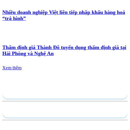
Nhiều doanh nghiệp Việt liên tiếp nhập khẩu hàng hoá
“trá hình”
Thẩm định giá Thành Đô tuyển dụng thẩm định giá tại
Hải Phòng và Nghệ An
Xem thêm
Gửi yêu cầu
Hồ sơ năng lực
Dịch vụ