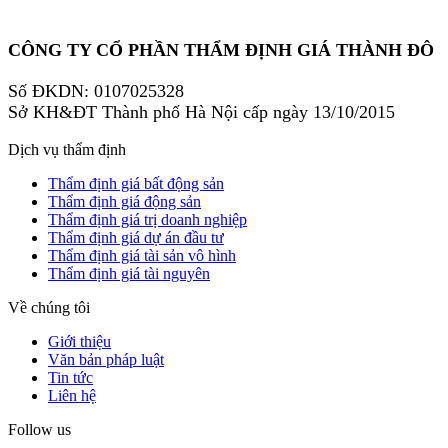
CÔNG TY CỔ PHẦN THẨM ĐỊNH GIÁ THÀNH ĐÔ
Số ĐKDN: 0107025328
Sở KH&ĐT Thành phố Hà Nội cấp ngày 13/10/2015
Dịch vụ thẩm định
Thẩm định giá bất động sản
Thẩm định giá động sản
Thẩm định giá trị doanh nghiệp
Thẩm định giá dự án đầu tư
Thẩm định giá tài sản vô hình
Thẩm định giá tài nguyên
Về chúng tôi
Giới thiệu
Văn bản pháp luật
Tin tức
Liên hệ
Follow us