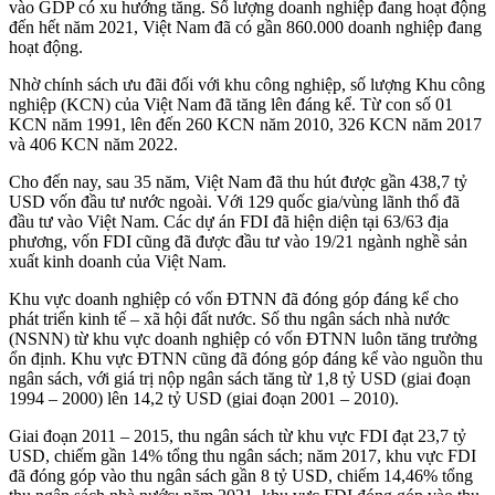
vào GDP có xu hướng tăng. Số lượng doanh nghiệp đang hoạt động
đến hết năm 2021, Việt Nam đã có gần 860.000 doanh nghiệp đang
hoạt động.
Nhờ chính sách ưu đãi đối với khu công nghiệp, số lượng Khu công
nghiệp (KCN) của Việt Nam đã tăng lên đáng kể. Từ con số 01
KCN năm 1991, lên đến 260 KCN năm 2010, 326 KCN năm 2017
và 406 KCN năm 2022.
Cho đến nay, sau 35 năm, Việt Nam đã thu hút được gần 438,7 tỷ
USD vốn đầu tư nước ngoài. Với 129 quốc gia/vùng lãnh thổ đã
đầu tư vào Việt Nam. Các dự án FDI đã hiện diện tại 63/63 địa
phương, vốn FDI cũng đã được đầu tư vào 19/21 ngành nghề sản
xuất kinh doanh của Việt Nam.
Khu vực doanh nghiệp có vốn ĐTNN đã đóng góp đáng kể cho
phát triển kinh tế – xã hội đất nước. Số thu ngân sách nhà nước
(NSNN) từ khu vực doanh nghiệp có vốn ĐTNN luôn tăng trưởng
ổn định. Khu vực ĐTNN cũng đã đóng góp đáng kể vào nguồn thu
ngân sách, với giá trị nộp ngân sách tăng từ 1,8 tỷ USD (giai đoạn
1994 – 2000) lên 14,2 tỷ USD (giai đoạn 2001 – 2010).
Giai đoạn 2011 – 2015, thu ngân sách từ khu vực FDI đạt 23,7 tỷ
USD, chiếm gần 14% tổng thu ngân sách; năm 2017, khu vực FDI
đã đóng góp vào thu ngân sách gần 8 tỷ USD, chiếm 14,46% tổng