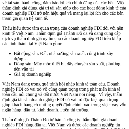
về tài sản thành công, đảm bảo lợi ích chính đáng của các bên. Việc
thẩm định giá đúng giá trị tài sản giúp cho các hoạt động kinh tế của
doanh nghiệp FDI trở nên hiệu quả và mang lại lợi ích cho các bên
tham gia quan hệ kinh tế.
Thấu hiểu được tầm quan trọng của doanh nghiệp FDI đối với nền
kinh tế Việt Nam. Thẩm định giá Thành Đô đã và đang cung cấp
dịch vụ thẩm định giá uy tín cho các doanh nghiệp FDI trên khắp
các tỉnh thành tại Việt Nam gồm:
Bất động sản: Đất, nhà xưởng sản xuất, công trình xây
dựng…
Động sản: Máy móc thiết bị, dây chuyền sản xuất, phương
tiện vận tải
Giá trị doanh nghiệp
Việt Nam đang trong quá trình hội nhập kinh tế toàn cầu. Doanh
nghiệp FDI có vai trò vô cùng quan trọng trong phát triển kinh tế
toàn cầu nói chung và đất nước Việt Nam nói riêng. Vì vậy, thẩm
định giá tài sản doanh nghiệp FDI có vai trò đặc biệt quan trọng
giúp khách hàng có những quyết định chính xác trong việc: vay vốn
ngân hàng, đầu tư, kinh doanh…trên thị trường.
Thẩm định giá Thành Đô tự hào là công ty thẩm định giá doanh
nghiệp FDI hàng đầu tại Việt Nam và được các doanh nghiệp tin