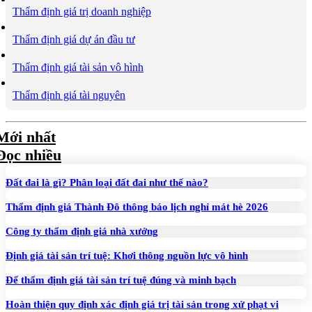
Thẩm định giá trị doanh nghiệp
Thẩm định giá dự án đầu tư
Thẩm định giá tài sản vô hình
Thẩm định giá tài nguyên
Mới nhất
Đọc nhiều
Đất đai là gì? Phân loại đất đai như thế nào?
Thẩm định giá Thành Đô thông báo lịch nghỉ mát hè 2026
Công ty thẩm định giá nhà xưởng
Định giá tài sản trí tuệ: Khơi thông nguồn lực vô hình
Để thẩm định giá tài sản trí tuệ đúng và minh bạch
Hoàn thiện quy định xác định giá trị tài sản trong xử phạt vi