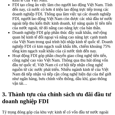
kinh tế của Việt Nam.
FDI tạo công ăn việc làm cho người lao động Việt Nam. Tính
đến nay, cả nước có hơn 4 triệu lao động trực tiếp trong các
doanh nghiệp FDI. Thông qua làm việc tại các doanh nghiệp
FDI, người lao động Việt Nam còn được các nhà đầu tư nước
ngoài tiếp thu kiến thức kinh doanh, kỹ năng quản lý tiên tiến
của nước ngoài, từ đó nâng cao năng lực của bản thân.
Doanh nghiệp FDI góp phần thúc đẩy xuất khẩu, mở rộng
quan hệ kinh tế đối ngoại và nâng cao năng lực cạnh tranh
của Việt Nam trong quá trình hội nhập kinh tế quốc tế. Doanh
nghiệp FDI có kim ngạch xuất khẩu lớn, chiếm khoảng 75%
tổng kim ngạch xuất khẩu của cả nước tính đến nay.
Hoạt động FDI góp phần chuyển giao công nghệ tiên tiến,
công nghệ cao vào Việt Nam. Thông qua thu hút dòng vốn
đầu tư quốc tế, Việt Nam có cơ hội tiếp nhận công nghệ
nguồn từ các nước phát triển. Nhiều ngành kinh tế của Việt
Nam đã tiếp nhận và tiếp cận công nghệ hiện đại của thế giới
như ngân hàng, bưu chính viễn thông, dầu khí, giao thông
vận tải…
3. Thành tựu của chính sách ưu đãi đầu tư
doanh nghiệp FDI
Tỷ trọng đóng góp của khu vực kinh tế có vốn đầu tư nước ngoài