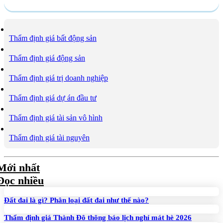
Thẩm định giá bất động sản
Thẩm định giá động sản
Thẩm định giá trị doanh nghiệp
Thẩm định giá dự án đầu tư
Thẩm định giá tài sản vô hình
Thẩm định giá tài nguyên
Mới nhất
Đọc nhiều
Đất đai là gì? Phân loại đất đai như thế nào?
Thẩm định giá Thành Đô thông báo lịch nghỉ mát hè 2026