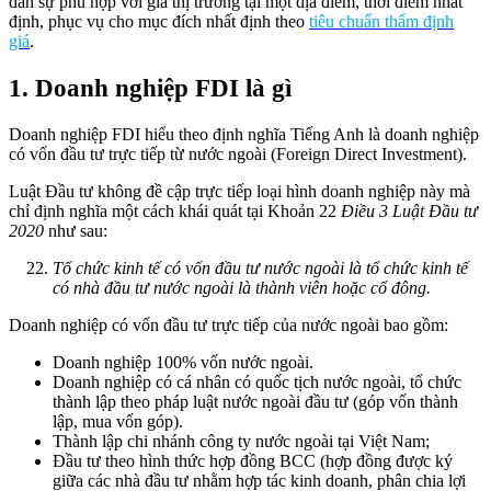
dân sự phù hợp với giá thị trường tại một địa điểm, thời điểm nhất
định, phục vụ cho mục đích nhất định theo
tiêu chuẩn thẩm định
giá
.
1. Doanh nghiệp FDI là gì
Doanh nghiệp FDI hiểu theo định nghĩa Tiếng Anh là doanh nghiệp
có vốn đầu tư trực tiếp từ nước ngoài (Foreign Direct Investment).
Luật Đầu tư không đề cập trực tiếp loại hình doanh nghiệp này mà
chỉ định nghĩa một cách khái quát tại Khoản 22
Điều 3
Luật Đầu tư
2020
như sau:
Tổ chức kinh tế có vốn đầu tư nước ngoài là tổ chức kinh tế
có nhà đầu tư nước ngoài là thành viên hoặc cổ đông.
Doanh nghiệp có vốn đầu tư trực tiếp của nước ngoài bao gồm:
Doanh nghiệp 100% vốn nước ngoài.
Doanh nghiệp có cá nhân có quốc tịch nước ngoài, tổ chức
thành lập theo pháp luật nước ngoài đầu tư (góp vốn thành
lập, mua vốn góp).
Thành lập chi nhánh công ty nước ngoài tại Việt Nam;
Đầu tư theo hình thức hợp đồng BCC (hợp đồng được ký
giữa các nhà đầu tư nhằm hợp tác kinh doanh, phân chia lợi