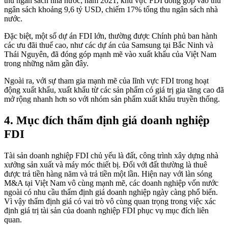
thu ngân sách nhà nước; năm 2021, khu vực FDI đóng góp vào thu
ngân sách khoảng 9,6 tỷ USD, chiếm 17% tổng thu ngân sách nhà
nước.
Đặc biệt, một số dự án FDI lớn, thường được Chính phủ ban hành
các ưu đãi thuế cao, như các dự án của Samsung tại Bắc Ninh và
Thái Nguyên, đã đóng góp mạnh mẽ vào xuất khẩu của Việt Nam
trong những năm gần đây.
Ngoài ra, với sự tham gia mạnh mẽ của lĩnh vực FDI trong hoạt
động xuất khẩu, xuất khẩu từ các sản phẩm có giá trị gia tăng cao đã
mở rộng nhanh hơn so với nhóm sản phẩm xuất khẩu truyền thống.
4. Mục đích thẩm định giá doanh nghiệp
FDI
Tài sản doanh nghiệp FDI chủ yếu là đất, công trình xây dựng nhà
xưởng sản xuất và máy móc thiết bị. Đối với đất thường là thuê
được trả tiền hàng năm và trả tiền một lần. Hiện nay với làn sóng
M&A tại Việt Nam vô cùng mạnh mẽ, các doanh nghiệp vốn nước
ngoài có nhu cầu thẩm định giá doanh nghiệp ngày càng phổ biến.
Vì vậy thẩm định giá có vai trò vô cùng quan trọng trong việc xác
định giá trị tài sản của doanh nghiệp FDI phục vụ mục đích liên
quan.