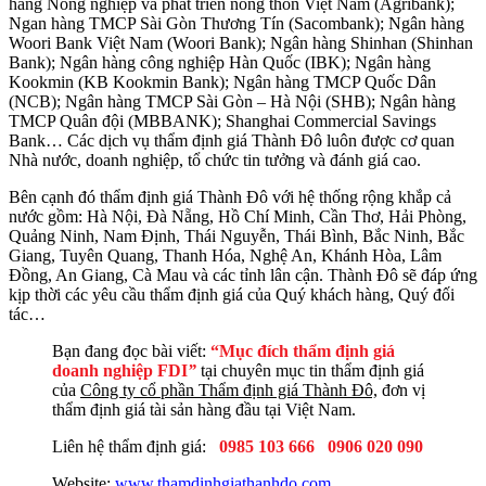
hàng Nông nghiệp và phát triển nông thôn Việt Nam (Agribank);
Ngan hàng TMCP Sài Gòn Thương Tín (Sacombank); Ngân hàng
Woori Bank Việt Nam (Woori Bank); Ngân hàng Shinhan (Shinhan
Bank); Ngân hàng công nghiệp Hàn Quốc (IBK); Ngân hàng
Kookmin (KB Kookmin Bank); Ngân hàng TMCP Quốc Dân
(NCB); Ngân hàng TMCP Sài Gòn – Hà Nội (SHB); Ngân hàng
TMCP Quân đội (MBBANK); Shanghai Commercial Savings
Bank… Các dịch vụ thẩm định giá Thành Đô luôn được cơ quan
Nhà nước, doanh nghiệp, tổ chức tin tưởng và đánh giá cao.
Bên cạnh đó thẩm định giá Thành Đô với hệ thống rộng khắp cả
nước gồm: Hà Nội, Đà Nẵng, Hồ Chí Minh, Cần Thơ, Hải Phòng,
Quảng Ninh, Nam Định, Thái Nguyễn, Thái Bình, Bắc Ninh, Bắc
Giang, Tuyên Quang, Thanh Hóa, Nghệ An, Khánh Hòa, Lâm
Đồng, An Giang, Cà Mau và các tỉnh lân cận. Thành Đô sẽ đáp ứng
kịp thời các yêu cầu thẩm định giá của Quý khách hàng, Quý đối
tác…
Bạn đang đọc bài viết:
“Mục đích thẩm định giá
doanh nghiệp FDI
”
tại chuyên mục tin thẩm định giá
của
Công ty cổ phần Thẩm định giá Thành Đô,
đơn vị
thẩm định giá tài sản hàng đầu tại Việt Nam.
Liên hệ thẩm định giá:
0985 103 666
0906 020 090
Website:
www.thamdinhgiathanhdo.com