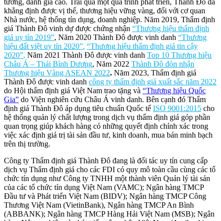
tưởng, đánh giá cao. Trải qua một quá trình phát triển, Thành Đô đã
khẳng định được vị thế, thương hiệu vững vàng, đối với cơ quan
Nhà nước, hệ thống tín dụng, doanh nghiệp. Năm 2019, Thẩm định
giá Thành Đô vinh dự được chứng nhận
“Thương hiệu thẩm định
giá uy tín 2019”
, Năm 2020 Thành Đô được vinh danh
“Thương
hiệu đất việt uy tín 2020”
,
“Thương hiệu thẩm định giá tin cậy
2020”
,
Năm 2021 Thành Đô được vinh danh
Top 10 Thương hiệu
Châu Á – Thái Bình Dương
, Năm 2022
Thành Đô đón nhận
Thương hiệu Vàng ASEAN 2022
.
Năm 2023, Thẩm định giá
Thành Đô được vinh danh
công ty thẩm định giá xuất sắc năm 2022
do Hội thẩm định giá Việt Nam trao tặng và
“Thương hiệu Quốc
Gia”
do Viện nghiên cứu Châu Á vinh danh. Bên cạnh đó Thẩm
định giá Thành Đô áp dụng tiêu chuẩn Quốc tế
ISO 9001:2015
cho
hệ thống quản lý chất lượng trong dịch vụ thẩm định giá góp phần
quan trọng giúp khách hàng có những quyết định chính xác trong
việc xác định giá trị tài sản đầu tư, kinh doanh, mua bán minh bạch
trên thị trường.
Công ty Thẩm định giá Thành Đô đang là đối tác uy tín cung cấp
dịch vụ Thẩm định giá cho các FDI có quy mô toàn cầu cùng các tổ
chức tín dụng như Công ty TNHH một thành viên Quản lý tài sản
của các tổ chức tín dụng Việt Nam (VAMC); Ngân hàng TMCP
Đầu tư và Phát triển Việt Nam (BIDV); Ngân hàng TMCP Công
Thương Việt Nam (VietinBank), Ngân hàng TMCP An Bình
(ABBANK); Ngân hàng TMCP Hàng Hải Việt Nam (MSB); Ngân