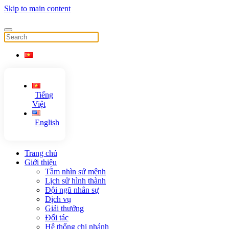
Skip to main content
Tiếng
Việt
English
Trang chủ
Giới thiệu
Tầm nhìn sứ mệnh
Lịch sử hình thành
Đội ngũ nhân sự
Dịch vụ
Giải thưởng
Đối tác
Hệ thống chi nhánh