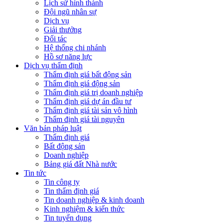
Lịch sử hình thành
Đội ngũ nhân sự
Dịch vụ
Giải thưởng
Đối tác
Hệ thống chi nhánh
Hồ sơ năng lực
Dịch vụ thẩm định
Thẩm định giá bất động sản
Thẩm định giá động sản
Thẩm định giá trị doanh nghiệp
Thẩm định giá dự án đầu tư
Thẩm định giá tài sản vô hình
Thẩm định giá tài nguyên
Văn bản pháp luật
Thẩm định giá
Bất động sản
Doanh nghiệp
Bảng giá đất Nhà nước
Tin tức
Tin công ty
Tin thẩm định giá
Tin doanh nghiệp & kinh doanh
Kinh nghiệm & kiến thức
Tin tuyển dụng