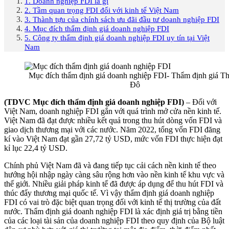
1. Doanh nghiệp FDI là gì
2. Tầm quan trọng FDI đối với kinh tế Việt Nam
3. Thành tựu của chính sách ưu đãi đầu tư doanh nghiệp FDI
4. Mục đích thẩm định giá doanh nghiệp FDI
5. Công ty thẩm định giá doanh nghiệp FDI uy tín tại Việt
Nam
Mục đích thẩm định giá doanh nghiệp FDI- Thẩm định giá T
Đô
(TDVC Mục đích thẩm định giá doanh nghiệp FDI)
– Đối với
Việt Nam, doanh nghiệp FDI gắn với quá trình mở cửa nền kinh tế.
Việt Nam đã đạt được nhiều kết quả trong thu hút dòng vốn FDI và
giao dịch thương mại với các nước. Năm 2022, tổng vốn FDI đăng
kí vào Việt Nam đạt gần 27,72 tỷ USD, mức vốn FDI thực hiện đạt
kỉ lục 22,4 tỷ USD.
Chính phủ Việt Nam đã và đang tiếp tục cải cách nền kinh tế theo
hướng hội nhập ngày càng sâu rộng hơn vào nền kinh tế khu vực và
thế giới. Nhiều giải pháp kinh tế đã được áp dụng để thu hút FDI và
thúc đẩy thương mại quốc tế. Vì vậy thẩm định giá doanh nghiệp
FDI có vai trò đặc biệt quan trọng đối với kinh tế thị trường của đất
nước. Thẩm định giá doanh nghiệp FDI là xác định giá trị bằng tiền
của các loại tài sản của doanh nghiệp FDI theo quy định của Bộ luật