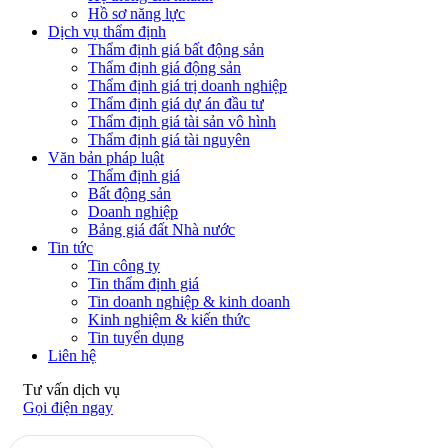
Hồ sơ năng lực
Dịch vụ thẩm định
Thẩm định giá bất động sản
Thẩm định giá động sản
Thẩm định giá trị doanh nghiệp
Thẩm định giá dự án đầu tư
Thẩm định giá tài sản vô hình
Thẩm định giá tài nguyên
Văn bản pháp luật
Thẩm định giá
Bất động sản
Doanh nghiệp
Bảng giá đất Nhà nước
Tin tức
Tin công ty
Tin thẩm định giá
Tin doanh nghiệp & kinh doanh
Kinh nghiệm & kiến thức
Tin tuyển dụng
Liên hệ
Tư vấn dịch vụ
Gọi điện ngay