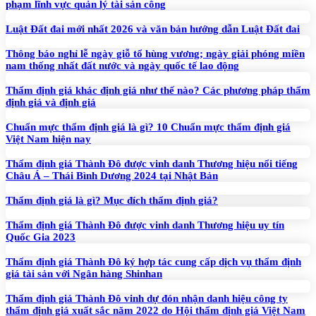
phạm lĩnh vực quản lý tài sản công
Luật Đất đai mới nhất 2026 và văn bản hướng dẫn Luật Đất đai
Thông báo nghỉ lễ ngày giỗ tổ hùng vương; ngày giải phóng miền
nam thống nhất đất nước và ngày quốc tế lao động
Thẩm định giá khác định giá như thế nào? Các phương pháp thẩm
định giá và định giá
Chuẩn mực thẩm định giá là gì? 10 Chuẩn mực thẩm định giá
Việt Nam hiện nay
Thẩm định giá Thành Đô được vinh danh Thương hiệu nổi tiếng
Châu Á – Thái Bình Dương 2024 tại Nhật Bản
Thẩm định giá là gì? Mục đích thẩm định giá?
Thẩm định giá Thành Đô được vinh danh Thương hiệu uy tín
Quốc Gia 2023
Thẩm định giá Thành Đô ký hợp tác cung cấp dịch vụ thẩm định
giá tài sản với Ngân hàng Shinhan
Thẩm định giá Thành Đô vinh dự đón nhận danh hiệu công ty
thẩm định giá xuất sắc năm 2022 do Hội thẩm định giá Việt Nam