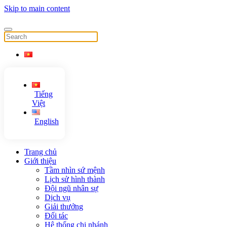
Skip to main content
Tiếng
Việt
English
Trang chủ
Giới thiệu
Tầm nhìn sứ mệnh
Lịch sử hình thành
Đội ngũ nhân sự
Dịch vụ
Giải thưởng
Đối tác
Hệ thống chi nhánh