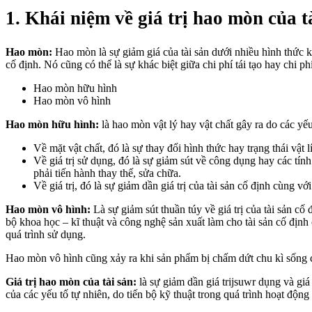
1. Khái niệm về giá trị hao mòn của t
Hao mòn:
Hao mòn là sự giảm giá của tài sản dưới nhiều hình thức k
cố định. Nó cũng có thể là sự khác biệt giữa chi phí tái tạo hay chi p
Hao mòn hữu hình
Hao mòn vô hình
Hao mòn hữu hình:
là hao mòn vật lý hay vật chất gây ra do các yếu 
Về mặt vật chất, đó là sự thay đổi hình thức hay trạng thái vật 
Về giá trị sử dụng, đó là sự giảm sút về công dụng hay các tín
phải tiến hành thay thế, sửa chữa.
Về giá trị, đó là sự giảm dần giá trị của tài sản cố định cùng v
Hao mòn vô hình:
Là sự giảm sút thuần túy về giá trị của tài sản cố 
bộ khoa học – kĩ thuật và công nghệ sản xuất làm cho tài sản cố định 
quá trình sử dụng.
Hao mòn vô hình cũng xảy ra khi sản phẩm bị chấm dứt chu kì sống c
Giá trị hao mòn của tài sản:
là sự giảm dần giá trijsuwr dụng và giá
của các yếu tố tự nhiên, do tiến bộ kỹ thuật trong quá trình hoạt động 