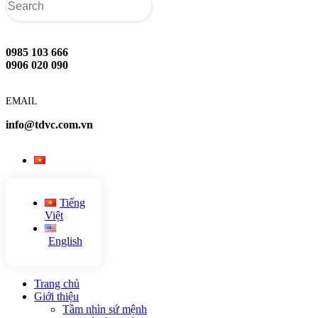
0985 103 666
0906 020 090
EMAIL
info@tdvc.com.vn
Tiếng
Việt
English
Trang chủ
Giới thiệu
Tầm nhìn sứ mệnh