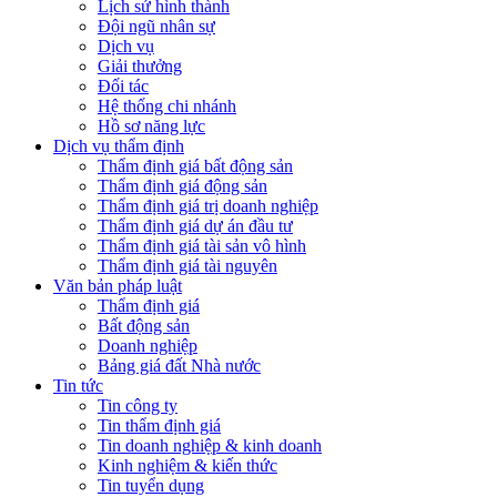
Lịch sử hình thành
Đội ngũ nhân sự
Dịch vụ
Giải thưởng
Đối tác
Hệ thống chi nhánh
Hồ sơ năng lực
Dịch vụ thẩm định
Thẩm định giá bất động sản
Thẩm định giá động sản
Thẩm định giá trị doanh nghiệp
Thẩm định giá dự án đầu tư
Thẩm định giá tài sản vô hình
Thẩm định giá tài nguyên
Văn bản pháp luật
Thẩm định giá
Bất động sản
Doanh nghiệp
Bảng giá đất Nhà nước
Tin tức
Tin công ty
Tin thẩm định giá
Tin doanh nghiệp & kinh doanh
Kinh nghiệm & kiến thức
Tin tuyển dụng