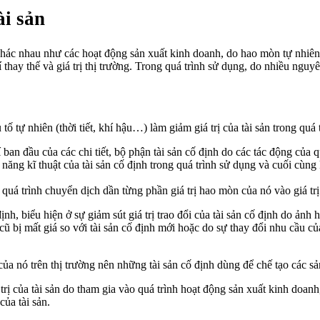
ài sản
hác nhau như các hoạt động sản xuất kinh doanh, do hao mòn tự nhiên,
hí thay thế và giá trị thị trường. Trong quá trình sử dụng, do nhiều ng
tố tự nhiên (thời tiết, khí hậu…) làm giảm giá trị của tài sản trong quá 
lí ban đầu của các chi tiết, bộ phận tài sản cố định do các tác động của
h năng kĩ thuật của tài sản cố định trong quá trình sử dụng và cuối cùn
ới quá trình chuyển dịch dần từng phần giá trị hao mòn của nó vào giá tr
định, biểu hiện ở sự giảm sút giá trị trao đổi của tài sản cố định do ản
cũ bị mất giá so với tài sản cố định mới hoặc do sự thay đổi nhu cầu của
ủa nó trên thị trường nên những tài sản cố định dùng để chế tạo các 
 trị của tài sản do tham gia vào quá trình hoạt động sản xuất kinh doa
của tài sản.