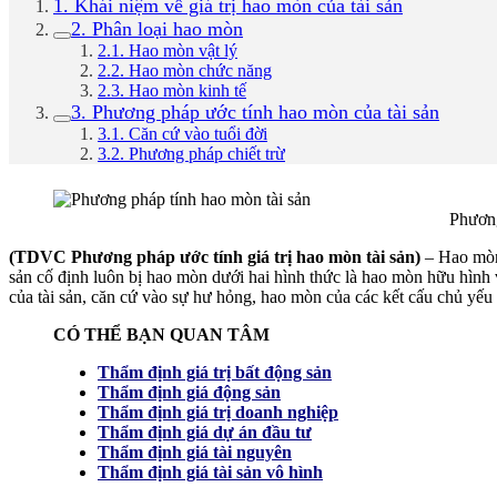
1. Khái niệm về giá trị hao mòn của tài sản
2. Phân loại hao mòn
2.1. Hao mòn vật lý
2.2. Hao mòn chức năng
2.3. Hao mòn kinh tế
3. Phương pháp ước tính hao mòn của tài sản
3.1. Căn cứ vào tuổi đời
3.2. Phương pháp chiết trừ
Phương
(TDVC Phương pháp ước tính giá trị hao mòn tài sản)
– Hao mòn 
sản cố định luôn bị hao mòn dưới hai hình thức là hao mòn hữu hình 
của tài sản, căn cứ vào sự hư hỏng, hao mòn của các kết cấu chủ yếu
CÓ THỂ BẠN QUAN TÂM
Thẩm định giá trị bất động sản
Thẩm định giá động sản
Thẩm định giá trị doanh nghiệp
Thẩm định giá dự án đầu tư
Thẩm định giá tài nguyên
Thẩm định giá tài sản vô hình