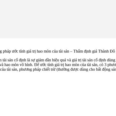
 pháp ước tính giá trị hao mòn của tài sản – Thẩm định giá Thành Đô
tài sản cố định là sự giảm dần hiệu quả và giá trị tài sản cố định dùng 
và hao mòn vô hình. Để ước tính giá trị hao mòn của tài sản, có 3 phư
 của tài sản, phương pháp chiết trừ (thường được dùng cho bất động sản