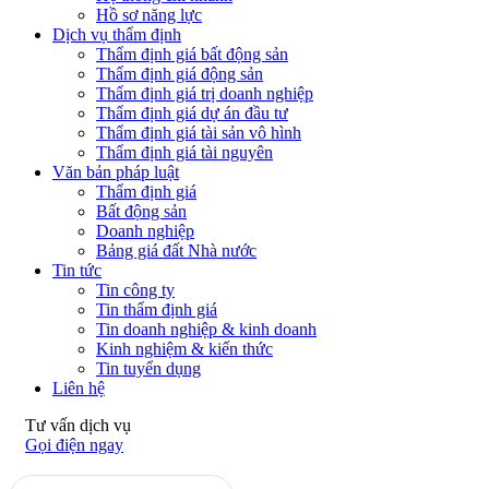
Hồ sơ năng lực
Dịch vụ thẩm định
Thẩm định giá bất động sản
Thẩm định giá động sản
Thẩm định giá trị doanh nghiệp
Thẩm định giá dự án đầu tư
Thẩm định giá tài sản vô hình
Thẩm định giá tài nguyên
Văn bản pháp luật
Thẩm định giá
Bất động sản
Doanh nghiệp
Bảng giá đất Nhà nước
Tin tức
Tin công ty
Tin thẩm định giá
Tin doanh nghiệp & kinh doanh
Kinh nghiệm & kiến thức
Tin tuyển dụng
Liên hệ
Tư vấn dịch vụ
Gọi điện ngay