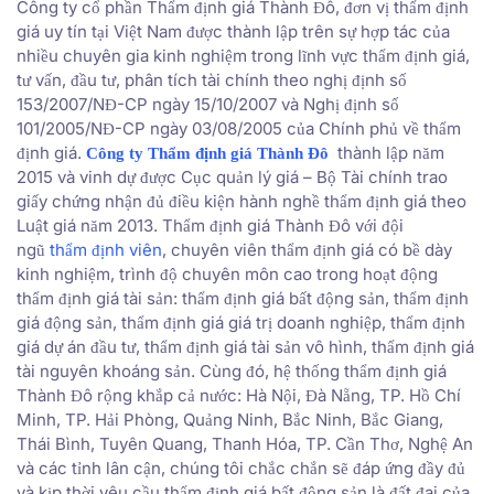
Công ty cổ phần Thẩm định giá Thành Đô, đơn vị thẩm định
giá uy tín tại Việt Nam được thành lập trên sự hợp tác của
nhiều chuyên gia kinh nghiệm trong lĩnh vực thẩm định giá,
tư vấn, đầu tư, phân tích tài chính theo nghị định số
153/2007/NĐ-CP ngày 15/10/2007 và Nghị định số
101/2005/NĐ-CP ngày 03/08/2005 của Chính phủ về thẩm
định giá.
thành lập năm
Công ty Thẩm định giá Thành Đô
2015 và vinh dự được Cục quản lý giá – Bộ Tài chính trao
giấy chứng nhận đủ điều kiện hành nghề thẩm định giá theo
Luật giá năm 2013. Thẩm định giá Thành Đô với đội
ngũ
thẩm định viên
, chuyên viên thẩm định giá có bề dày
kinh nghiệm, trình độ chuyên môn cao trong hoạt động
thẩm định giá tài sản: thẩm định giá bất động sản, thẩm định
giá động sản, thẩm định giá giá trị doanh nghiệp, thẩm định
giá dự án đầu tư, thẩm định giá tài sản vô hình, thẩm định giá
tài nguyên khoáng sản. Cùng đó, hệ thống thẩm định giá
Thành Đô rộng khắp cả nước: Hà Nội, Đà Nẵng, TP. Hồ Chí
Minh, TP. Hải Phòng, Quảng Ninh, Bắc Ninh, Bắc Giang,
Thái Bình, Tuyên Quang, Thanh Hóa, TP. Cần Thơ, Nghệ An
và các tỉnh lân cận, chúng tôi chắc chắn sẽ đáp ứng đầy đủ
và kịp thời yêu cầu thẩm định giá bất động sản là đất đai của