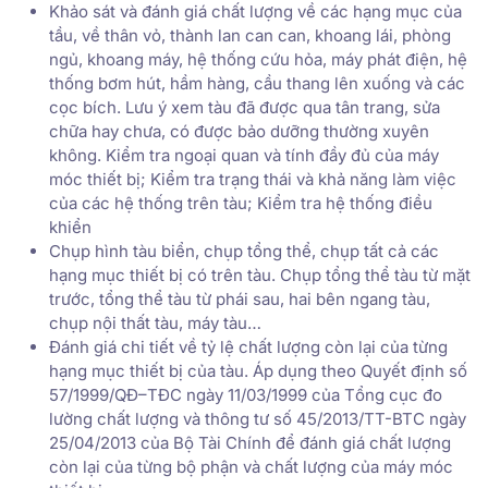
Khảo sát và đánh giá chất lượng về các hạng mục của
tầu, về thân vỏ, thành lan can can, khoang lái, phòng
ngủ, khoang máy, hệ thống cứu hỏa, máy phát điện, hệ
thống bơm hút, hầm hàng, cầu thang lên xuống và các
cọc bích. Lưu ý xem tàu đã được qua tân trang, sửa
chữa hay chưa, có được bảo dưỡng thường xuyên
không. Kiểm tra ngoại quan và tính đầy đủ của máy
móc thiết bị; Kiểm tra trạng thái và khả năng làm việc
của các hệ thống trên tàu; Kiểm tra hệ thống điều
khiển
Chụp hình tàu biển, chụp tổng thể, chụp tất cả các
hạng mục thiết bị có trên tàu. Chụp tổng thể tàu từ mặt
trước, tổng thể tàu từ phái sau, hai bên ngang tàu,
chụp nội thất tàu, máy tàu…
Đánh giá chi tiết về tỷ lệ chất lượng còn lại của từng
hạng mục thiết bị của tàu. Áp dụng theo Quyết định số
57/1999/QĐ–TĐC ngày 11/03/1999 của Tổng cục đo
lường chất lượng và thông tư số 45/2013/TT-BTC ngày
25/04/2013 của Bộ Tài Chính để đánh giá chất lượng
còn lại của từng bộ phận và chất lượng của máy móc