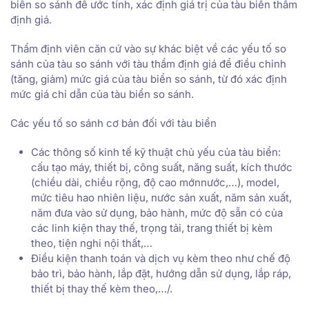
biển so sánh để ước tính, xác định giá trị của tàu biển thẩm
định giá.
Thẩm định viên căn cứ vào sự khác biệt về các yếu tố so
sánh của tàu so sánh với tàu thẩm định giá để điều chỉnh
(tăng, giảm) mức giá của tàu biển so sánh, từ đó xác định
mức giá chỉ dẫn của tàu biển so sánh.
Các yếu tố so sánh cơ bản đối với tàu biển
Các thông số kinh tế kỹ thuật chủ yếu của tàu biển:
cấu tạo máy, thiết bị, công suất, năng suất, kích thước
(chiều dài, chiều rộng, độ cao mớnnước,…), model,
mức tiêu hao nhiên liệu, nước sản xuất, năm sản xuất,
năm đưa vào sử dụng, bảo hành, mức độ sẵn có của
các linh kiện thay thế, trọng tải, trang thiết bị kèm
theo, tiện nghi nội thất,…
Điều kiện thanh toán và dịch vụ kèm theo như chế độ
bảo trì, bảo hành, lắp đặt, hướng dẫn sử dụng, lắp ráp,
thiết bị thay thế kèm theo,…/.