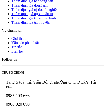
Thẩm định giá bất động sản
Thẩm định giá động sản
Thẩm định giá trị doanh nghiệp
Thẩm định giá dự án đầu tư
Thẩm định giá tài sản vô hình
Thẩm định giá tài nguyên
Về chúng tôi
Giới thiệu
Văn bản pháp luật
Tin tức
Liên hệ
Follow us
TRỤ SỞ CHÍNH
Tầng 5 toà nhà Viễn Đông, phường Ô Chợ Dừa, Hà
Nội.
0985 103 666
0906 020 090