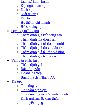
Lịch sử hình thành
Đội ngũ nhân sự
Dịch vụ
Giải thưởng
Đối tác
Hệ thống chi nhánh
Hồ sơ năng lực
Dịch vụ thẩm định
Thẩm định giá bất động sản
Thẩm định giá động sản
Thẩm định giá trị doanh nghiệp
Thẩm định giá dự án đầu tư
Thẩm định giá tài sản vô hình
Thẩm định giá tài nguyên
Văn bản pháp luật
Thẩm định giá
Bất động sản
Doanh nghiệp
Bảng giá đất Nhà nước
Tin tức
Tin công ty
Tin thẩm định giá
Tin doanh nghiệp & kinh doanh
Kinh nghiệm & kiến thức
Tin tuyển dụng