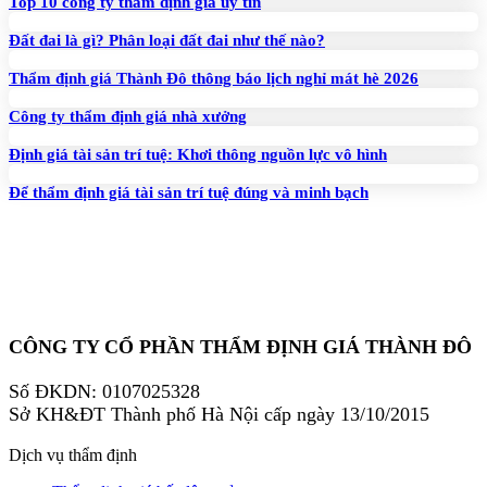
Top 10 công ty thẩm định giá uy tín
Đất đai là gì? Phân loại đất đai như thế nào?
Thẩm định giá Thành Đô thông báo lịch nghỉ mát hè 2026
Công ty thẩm định giá nhà xưởng
Định giá tài sản trí tuệ: Khơi thông nguồn lực vô hình
Để thẩm định giá tài sản trí tuệ đúng và minh bạch
CÔNG TY CỔ PHẦN THẨM ĐỊNH GIÁ THÀNH ĐÔ
Số ĐKDN: 0107025328
Sở KH&ĐT Thành phố Hà Nội cấp ngày 13/10/2015
Dịch vụ thẩm định