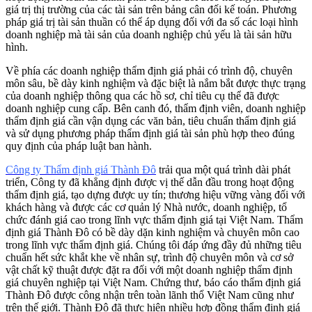
giá trị thị trường của các tài sản trên bảng cân đối kế toán. Phương
pháp giá trị tài sản thuần có thể áp dụng đối với đa số các loại hình
doanh nghiệp mà tài sản của doanh nghiệp chủ yếu là tài sản hữu
hình.
Về phía các doanh nghiệp thẩm định giá phải có trình độ, chuyên
môn sâu, bề dày kinh nghiệm và đặc biệt là nắm bắt được thực trạng
của doanh nghiệp thông qua các hồ sơ, chỉ tiêu cụ thể đã được
doanh nghiệp cung cấp. Bên canh đó, thẩm định viên, doanh nghiệp
thẩm định giá cần vận dụng các văn bản, tiêu chuẩn thẩm định giá
và sử dụng phương pháp thẩm định giá tài sản phù hợp theo đúng
quy định của pháp luật ban hành.
Công ty Thẩm định giá Thành Đô
trải qua một quá trình dài phát
triển, Công ty đã khẳng định được vị thế dẫn đầu trong hoạt động
thẩm định giá, tạo dựng được uy tín; thương hiệu vững vàng đối với
khách hàng và được các cơ quản lý Nhà nước, doanh nghiệp, tổ
chức đánh giá cao trong lĩnh vực thẩm định giá tại Việt Nam. Thẩm
định giá Thành Đô có bề dày dặn kinh nghiệm và chuyên môn cao
trong lĩnh vực thẩm định giá. Chúng tôi đáp ứng đầy đủ những tiêu
chuẩn hết sức khắt khe về nhân sự, trình độ chuyên môn và cơ sở
vật chất kỹ thuật được đặt ra đối với một doanh nghiệp thẩm định
giá chuyên nghiệp tại Việt Nam. Chứng thư, báo cáo thẩm định giá
Thành Đô được công nhận trên toàn lãnh thổ Việt Nam cũng như
trên thế giới. Thành Đô đã thực hiện nhiều hợp đồng thẩm định giá