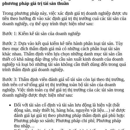
phương pháp giá trị tài sản thuần
Trong phương pháp này, việc xác định giá trị doanh nghiệp được ưu
tiên theo hướng đi vào xác định giá trị thị trường cuả các tài sản của
doanh nghiệp, cụ thể quy trình thực hiện như sau:
Bước 1: Kiểm kê tài sản của doanh nghiệp
Bước 2: Dựa vào kết quả kiểm kê tiến hành phân loại tài sản. Tùy
theo mục đích thẩm định giá mà có những cách phân loại tài sản
khác nhau. Thẩm định viên lựa chọn những danh mục tài sản cần
thiết có khả năng đáp ứng yêu cầu sản xuất kinh doanh của doanh
nghiệp và loại bỏ những tài sản không cần thiết dùng đến trong quá
trình thẩm định giá doanh nghiệp.
Bước 3: Thẩm định viên đánh giá số tài sản còn lại theo thị trường,
tính trên cơ sở tổng giá trị thị trường toàn bộ tài sản của doanh
nghiệp. Việc tính toán cụ thể giá trị thị trường của các tài sản trong
doanh nghiệp được thực hiện như sau:
Đối với tài sản cố định và tài sản lưu động là hiện vật (bất
động sản, máy thiết bị, hàng hóa, nguyên vật liệu…) sẽ được
đánh giá lại giá trị theo phương pháp thẩm định giá phù hợp:
Phương pháp so sánh; Phương pháp chi phí; Phương pháp
thu nhập…