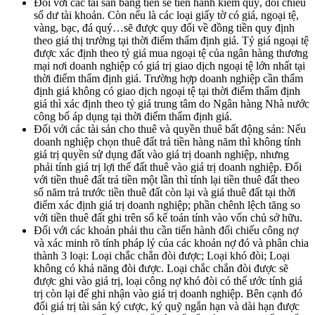
Đối với các tài sản bằng tiền sẽ tiến hành kiểm quỹ, đối chiếu
số dư tài khoản. Còn nếu là các loại giấy tờ có giá, ngoại tệ,
vàng, bạc, đá quý…sẽ được quy đổi về đồng tiền quy định
theo giá thị trường tại thời điểm thẩm định giá. Tỷ giá ngoại tệ
được xác định theo tỷ giá mua ngoại tệ của ngân hàng thương
mại nơi doanh nghiệp có giá trị giao dịch ngoại tệ lớn nhất tại
thời điểm thẩm định giá. Trường hợp doanh nghiệp cần thẩm
định giá không có giao dịch ngoại tệ tại thời điểm thẩm định
giá thì xác định theo tỷ giá trung tâm do Ngân hàng Nhà nước
công bố áp dụng tại thời điểm thẩm định giá.
Đối với các tài sản cho thuê và quyền thuê bất động sản: Nếu
doanh nghiệp chọn thuê đất trả tiền hàng năm thì không tính
giá trị quyền sử dụng đất vào giá trị doanh nghiệp, nhưng
phải tính giá trị lợi thế đất thuê vào giá trị doanh nghiệp. Đối
với tiền thuê đất trả tiền một lần thì tính lại tiền thuê đất theo
số năm trả trước tiền thuê đất còn lại và giá thuê đất tại thời
điểm xác định giá trị doanh nghiệp; phần chênh lệch tăng so
với tiền thuê đất ghi trên sổ kế toán tính vào vốn chủ sở hữu.
Đối với các khoản phải thu cần tiến hành đối chiếu công nợ
và xác minh rõ tính pháp lý của các khoản nợ đó và phân chia
thành 3 loại: Loại chắc chắn đòi được; Loại khó đòi; Loại
không có khả năng đòi được. Loại chắc chắn đòi được sẽ
được ghi vào giá trị, loại công nợ khó đòi có thể ước tính giá
trị còn lại để ghi nhận vào giá trị doanh nghiệp. Bên cạnh đó
đối giá trị tài sản ký cược, ký quỹ ngắn hạn và dài hạn được