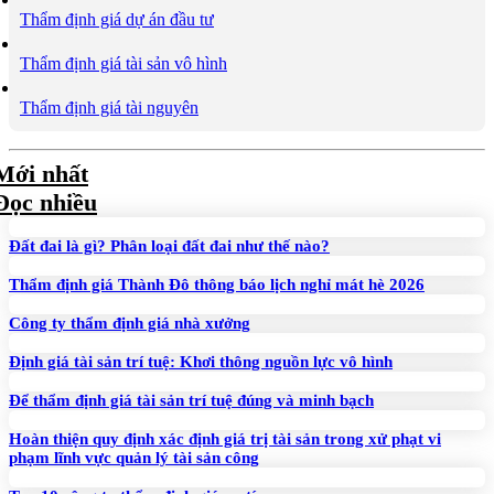
Thẩm định giá dự án đầu tư
Thẩm định giá tài sản vô hình
Thẩm định giá tài nguyên
Mới nhất
Đọc nhiều
Đất đai là gì? Phân loại đất đai như thế nào?
Thẩm định giá Thành Đô thông báo lịch nghỉ mát hè 2026
Công ty thẩm định giá nhà xưởng
Định giá tài sản trí tuệ: Khơi thông nguồn lực vô hình
Để thẩm định giá tài sản trí tuệ đúng và minh bạch
Hoàn thiện quy định xác định giá trị tài sản trong xử phạt vi
phạm lĩnh vực quản lý tài sản công