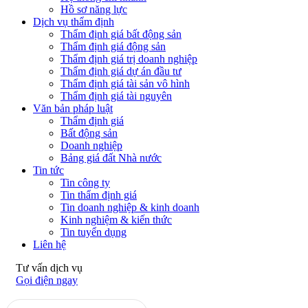
Hồ sơ năng lực
Dịch vụ thẩm định
Thẩm định giá bất động sản
Thẩm định giá động sản
Thẩm định giá trị doanh nghiệp
Thẩm định giá dự án đầu tư
Thẩm định giá tài sản vô hình
Thẩm định giá tài nguyên
Văn bản pháp luật
Thẩm định giá
Bất động sản
Doanh nghiệp
Bảng giá đất Nhà nước
Tin tức
Tin công ty
Tin thẩm định giá
Tin doanh nghiệp & kinh doanh
Kinh nghiệm & kiến thức
Tin tuyển dụng
Liên hệ
Tư vấn dịch vụ
Gọi điện ngay