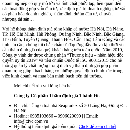
doanh nghiệp có quy mô lớn và tính chất phức tạp, liên quan đến
các hoạt động góp vốn đầu tư, xác định giá trị doanh nghiệp, tư vấn
cổ phần hóa doanh nghiệp, thẩm định dự án đầu tư, chuyển
nhượng tài sản…
Với hệ thống thẩm định giá rộng khắp cả nước: Hà Nội, Đà Nẵng,
TP. Hồ Chí Minh, Hải Phòng, Quảng Ninh, Bắc Ninh, Bắc Giang,
Thái Bình, Tuyên Quang, Thanh Hóa, Cần Thơ, Lâm Đồng và các
tỉnh lân cận, chúng tôi chắc chắn sẽ đáp ứng đầy đủ và kịp thời yêu
cầu thẩm định giá của quý khách hàng trên toàn quốc. Năm 2019,
Công ty vinh dự được chứng nhận “Thương hiệu – nhãn hiệu độc
quyền uy tín 2019” và tiêu chuẩn Quốc tế ISO 9001:2015 cho hệ
thống quản lý chất lượng trong dịch vụ thẩm định giá góp phần
quan trọng giúp khách hàng có những quyết định chính xác trong
việc kinh doanh và mua bán minh bạch trên thị trường.
Mọi chi tiết xin vui lòng liên hệ:
Công ty Cổ phần Thẩm định giá Thành Đô
Địa chỉ: Tầng 6 toà nhà Seaprodex số 20 Láng Hạ, Đống Đa,
Hà Nội.
Hotline: 0985103666 – 0906020090 | | Email:
info@tdvc.com.vn
Hệ thống thẩm định giá toàn quốc:
Click để xem chi tiết