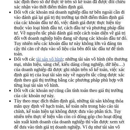
xác định theo số dư thực tế trên sổ kế toán đã được đối chiếu
xác nhận vào thời điểm thẩm định giá.
Đối với các khoản mà doanh nghiệp đầu tư bên ngoài cần đi
vào đánh giá lại giá trị thị trường tại thời điểm thẩm định giá
của các khoản đầu tư đó, việc đánh giá được thực hiện tùy
thuộc vào loại hình đầu tư, cách đầu tư và phương pháp đầu
tư. Về nguyên tắc phải đánh giá một cách toàn diện về giá trị
đối với doanh nghiệp hiện đang sử dụng các khoản đầu tư đó.
Tuy nhiên nếu các khoản đầu tư này không lớn và đáng tin
cậy thì căn cứ dựa vào số liệu của bên đối tác đầu tư để tính
toán.
Đối với các
tài sản vô hình
: những tài sản vô hình (tên thương
mại, nhãn hiệu, sáng chế, kiểu dáng công nghiệp, dữ liệu…)
của doanh nghiệp đã được ghi nhận trên sổ kế toán, việc xác
định giá trị của loại tài sản này về nguyên tắc cũng được xác
định theo giá thị trường bằng các phương pháp phù hợp với
từng loại tài sản vô hình.
Đối với các khoản nợ cũng cần tính toán theo giá thị trường
của các khoản nợ này.
Tùy theo mục đích thẩm định giá, những tài sản không thỏa
mãn quy định về hạch toán, kế toán nên trong báo cáo tài
chính, kế toán hiện tại không được đưa vào phân tích. Tuy
nhiên trên thực tế hiện vẫn còn có đóng góp cho hoạt động
sản xuất kinh doanh của doanh nghiệp thì vẫn được xem xét
để đưa vào tính giá trị doanh nghiệp. Ví dụ như tài sản vô