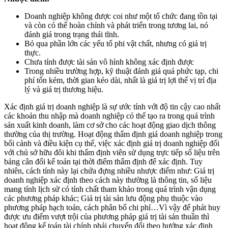
Doanh nghiệp không được coi như một tổ chức đang tồn tại
và còn có thể hoàn chỉnh và phát triển trong tương lai, nó
đánh giá trong trạng thái tĩnh.
Bỏ qua phần lớn các yếu tố phi vật chất, nhưng có giá trị
thực.
Chưa tính được tài sản vô hình không xác định được
Trong nhiều trường hợp, kỹ thuật đánh giá quá phức tạp, chi
phí tốn kém, thời gian kéo dài, nhất là giá trị lợi thế vị trí địa
lý và giá trị thương hiệu.
Xác định giá trị doanh nghiệp là sự ước tính với độ tin cậy cao nhất
các khoản thu nhập mà doanh nghiệp có thể tạo ra trong quá trình
sản xuất kinh doanh, làm cơ sở cho các hoạt động giao dịch thông
thường của thị trường. Hoạt động thẩm định giá doanh nghiệp trong
bối cảnh và điều kiện cụ thể, việc xác định giá trị doanh nghiệp đối
với chủ sở hữu đôi khi thẩm định viên sử dụng trực tiếp số liệu trên
bảng cân đối kế toán tại thời điểm thẩm định để xác định. Tuy
nhiên, cách tính này lại chứa đựng nhiều nhược điểm như: Giá trị
doanh nghiệp xác định theo cách này thường là thông tin, số liệu
mang tính lịch sử có tính chất tham khảo trong quá trình vận dụng
các phương pháp khác; Giá trị tài sản lưu động phụ thuộc vào
phương pháp hạch toán, cách phân bổ chi phí…Vì vậy để phát huy
được ưu điểm vượt trội của phương pháp giá trị tài sản thuần thì
hoạt động kế toán tài chính phải chuyển đổi theo hướng xác định