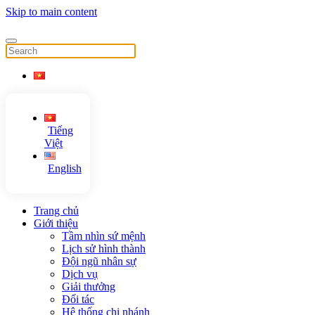
Skip to main content
Tiếng
Việt
English
Trang chủ
Giới thiệu
Tầm nhìn sứ mệnh
Lịch sử hình thành
Đội ngũ nhân sự
Dịch vụ
Giải thưởng
Đối tác
Hệ thống chi nhánh