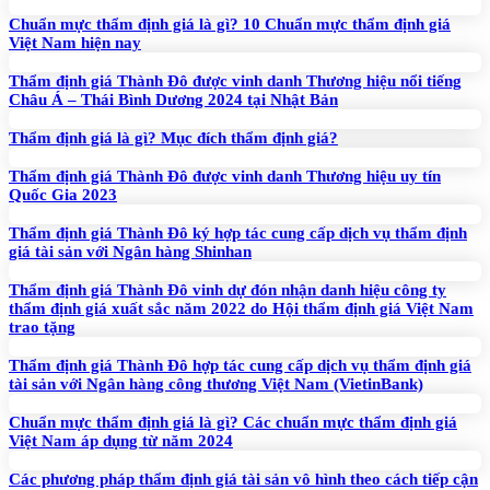
Chuẩn mực thẩm định giá là gì? 10 Chuẩn mực thẩm định giá
Việt Nam hiện nay
Thẩm định giá Thành Đô được vinh danh Thương hiệu nổi tiếng
Châu Á – Thái Bình Dương 2024 tại Nhật Bản
Thẩm định giá là gì? Mục đích thẩm định giá?
Thẩm định giá Thành Đô được vinh danh Thương hiệu uy tín
Quốc Gia 2023
Thẩm định giá Thành Đô ký hợp tác cung cấp dịch vụ thẩm định
giá tài sản với Ngân hàng Shinhan
Thẩm định giá Thành Đô vinh dự đón nhận danh hiệu công ty
thẩm định giá xuất sắc năm 2022 do Hội thẩm định giá Việt Nam
trao tặng
Thẩm định giá Thành Đô hợp tác cung cấp dịch vụ thẩm định giá
tài sản với Ngân hàng công thương Việt Nam (VietinBank)
Chuẩn mực thẩm định giá là gì? Các chuẩn mực thẩm định giá
Việt Nam áp dụng từ năm 2024
Các phương pháp thẩm định giá tài sản vô hình theo cách tiếp cận