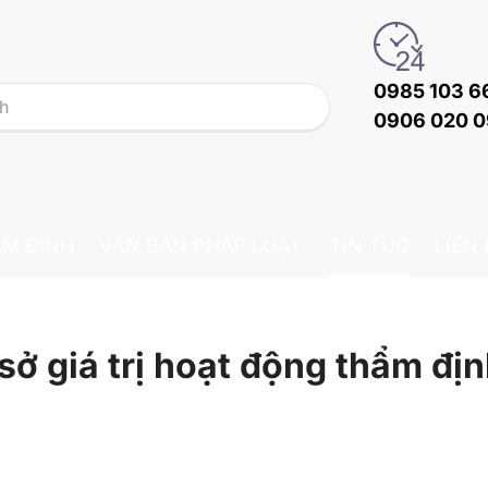
0985 103 6
0906 020 
ẨM ĐỊNH
VĂN BẢN PHÁP LUẬT
TIN TỨC
LIÊN
sở giá trị hoạt động thẩm đị