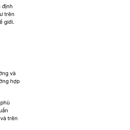
m định
ư trên
 giới.
ường và
ường hợp
 phù
huẩn
và trên