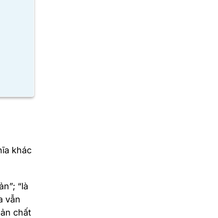
hĩa khác
ản”; “là
a vẫn
bản chất