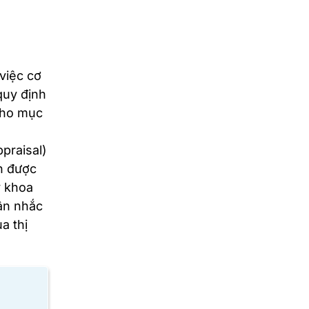
việc cơ
quy định
 cho mục
praisal)
ản được
y khoa
cân nhắc
a thị