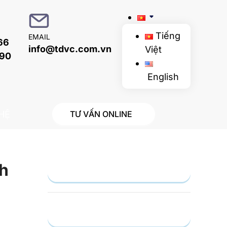
Tiếng
EMAIL
66
info@tdvc.com.vn
Việt
090
English
 HỆ
TƯ VẤN ONLINE
nh
Gửi yêu cầu
Hồ sơ năng lực