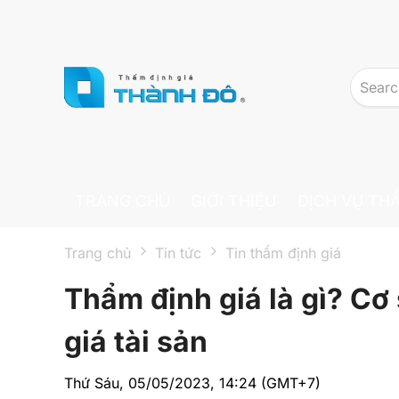
Skip to main content
TRANG CHỦ
GIỚI THIỆU
DỊCH VỤ TH
Trang chủ
Tin tức
Tin thẩm định giá
Thẩm định giá là gì? Cơ 
giá tài sản
Thứ Sáu, 05/05/2023, 14:24 (GMT+7)