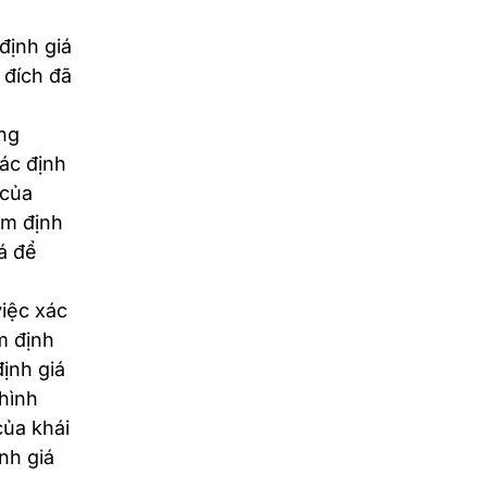
định giá
 đích đã
ng
ác định
 của
ẩm định
á để
iệc xác
m định
định giá
 hình
của khái
nh giá