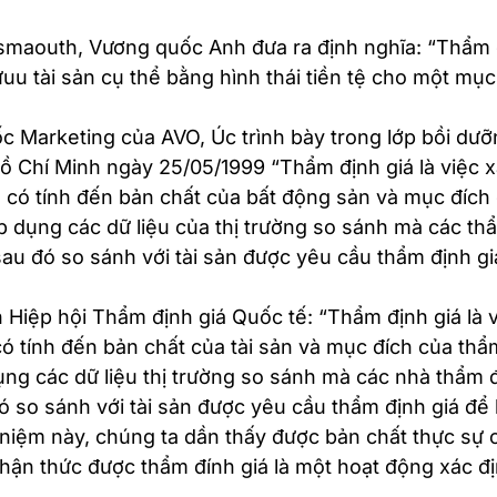
smaouth, Vương quốc Anh đưa ra định nghĩa: “Thẩm 
ữuu tài sản cụ thể bằng hình thái tiền tệ cho một mục
 Marketing của AVO, Úc trình bày trong lớp bồi dưỡ
ồ Chí Minh ngày 25/05/1999 “Thẩm định giá là việc x
ểm có tính đến bản chất của bất động sản và mục đích
áp dụng các dữ liệu của thị trường so sánh mà các th
sau đó so sánh với tài sản được yêu cầu thẩm định gi
iệp hội Thẩm định giá Quốc tế: “Thẩm định giá là v
m có tính đến bản chất của tài sản và mục đích của thẩ
 dụng các dữ liệu thị trường so sánh mà các nhà thẩm 
ó so sánh với tài sản được yêu cầu thẩm định giá để
i niệm này, chúng ta dần thấy được bản chất thực sự 
nhận thức được thẩm đính giá là một hoạt động xác đị