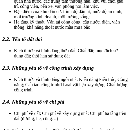
quan nhà nước, các trung tâm thương mại, khu vui chơi giải
trí, công viên, bến xe, văn phòng nơi làm việc.
Đặc điểm của khu dân cư: trình độ dân trí, mức độ an ninh,
môi trường kinh doanh, môi trường sống;
Hạ tầng kỹ thuật: Vận tải công cộng, cấp nước, điện, viễn
thông, khả năng thoát nước mùa mưa bão
2.2. Yếu tố đất đai
Kích thước và hình dáng thửa đất; Chất đất; mục đích sử
dụng đất; thời hạn sử dụng đất
2.3. Những yếu tố về công trình xây dựng
Kích thước và hình dáng ngôi nhà; Kiểu dáng kiến trúc; Công
năng; Cấu tạo công trinhfl Loại vật liệu xây dựng; Chất lượng
công trình
2.4. Những yếu tố về chi phí
Chi phí về đất; Chi phí về xây dựng nhà; Chi phí hạ tầng trên
đất (đường, hè, cống…)