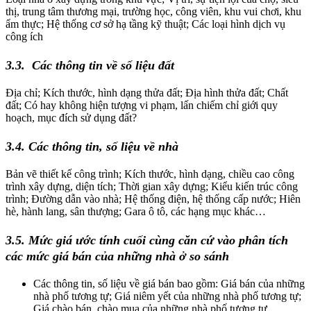
thị, trung tâm thương mại, trường học, công viên, khu vui chơi, khu
ẩm thực; Hệ thống cơ sở hạ tầng kỹ thuật; Các loại hình dịch vụ
công ích
3.3.
Các thông tin về số liệu đất
Địa chỉ; Kích thước, hình dạng thửa đất; Địa hình thửa đất; Chất
đất; Có hay không hiện tượng vi phạm, lấn chiếm chỉ giới quy
hoạch, mục đích sử dụng đất?
3.4. Các thông tin, số liệu về nhà
Bản vẽ thiết kế công trình; Kích thước, hình dạng, chiều cao công
trình xây dựng, diện tích; Thời gian xây dựng; Kiểu kiến trúc công
trình; Đường dẫn vào nhà; Hệ thống điện, hệ thống cấp nước; Hiên
hè, hành lang, sân thượng; Gara ô tô, các hạng mục khác…
3.5. Mức giá ước tính cuối cùng căn cứ vào phân tích
các mức giá bán của những nhà ở so sánh
Các thông tin, số liệu về giá bán bao gồm: Giá bán của những
nhà phố tương tự; Giá niêm yết của những nhà phố tương tự;
Giá chào bán, chào mua của những nhà phố tương tự