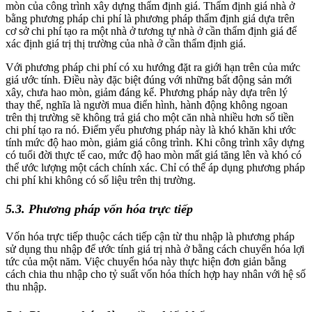
mòn của công trình xây dựng thẩm định giá. Thẩm định giá nhà ở
bằng phương pháp chi phí là phương pháp thẩm định giá dựa trên
cơ sở chi phí tạo ra một nhà ở tương tự nhà ở cần thẩm định giá để
xác định giá trị thị trường của nhà ở cần thẩm định giá.
Với phương pháp chi phí có xu hướng đặt ra giới hạn trên của mức
giá ước tính. Điều này đặc biệt đúng với những bất động sản mới
xây, chưa hao mòn, giảm đáng kể. Phương pháp này dựa trên lý
thay thế, nghĩa là người mua điển hình, hành động không ngoan
trên thị trường sẽ không trả giá cho một căn nhà nhiều hơn số tiền
chi phí tạo ra nó. Điểm yếu phương pháp này là khó khăn khi ước
tính mức độ hao mòn, giảm giá công trình. Khi công trình xây dựng
có tuổi đời thực tế cao, mức độ hao mòn mất giá tăng lên và khó có
thể ước lượng một cách chính xác. Chỉ có thể áp dụng phương pháp
chi phí khi không có số liệu trên thị trường.
5.3.
Phương pháp vốn hóa trực tiếp
Vốn hóa trực tiếp thuộc cách tiếp cận từ thu nhập là phương pháp
sử dụng thu nhập để ước tính giá trị nhà ở bằng cách chuyển hóa lợi
tức của một năm. Việc chuyển hóa này thực hiện đơn giản bằng
cách chia thu nhập cho tỷ suất vốn hóa thích hợp hay nhân với hệ số
thu nhập.