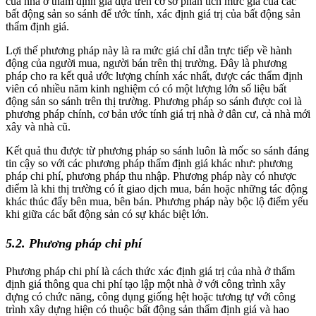
của nhà ở thẩm định giá dựa trên cơ sở phân tích mức giá của các
bất động sản so sánh để ước tính, xác định giá trị của bất động sản
thẩm định giá.
Lợi thế phương pháp này là ra mức giá chỉ dẫn trực tiếp về hành
động của người mua, người bán trên thị trường. Đây là phương
pháp cho ra kết quả ước lượng chính xác nhất, được các thẩm định
viên có nhiều năm kinh nghiệm có có một lượng lớn số liệu bất
động sản so sánh trên thị trường. Phương pháp so sánh được coi là
phương pháp chính, cơ bản ước tính giá trị nhà ở dân cư, cả nhà mới
xây và nhà cũ.
Kết quả thu được từ phương pháp so sánh luôn là mốc so sánh đáng
tin cậy so với các phương pháp thẩm định giá khác như: phương
pháp chi phí, phương pháp thu nhập. Phương pháp này có nhược
điểm là khi thị trường có ít giao dịch mua, bán hoặc những tác động
khác thúc đẩy bên mua, bên bán. Phương pháp này bộc lộ điểm yếu
khi giữa các bất động sản có sự khác biệt lớn.
5.2. Phương pháp chi phí
Phương pháp chi phí là cách thức xác định giá trị của nhà ở thẩm
định giá thông qua chi phí tạo lập một nhà ở với công trình xây
đựng có chức năng, công dụng giống hệt hoặc tương tự với công
trình xây dựng hiện có thuộc bất động sản thẩm định giá và hao