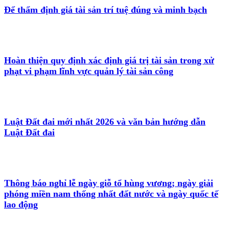
Để thẩm định giá tài sản trí tuệ đúng và minh bạch
Hoàn thiện quy định xác định giá trị tài sản trong xử
phạt vi phạm lĩnh vực quản lý tài sản công
Luật Đất đai mới nhất 2026 và văn bản hướng dẫn
Luật Đất đai
Thông báo nghỉ lễ ngày giỗ tổ hùng vương; ngày giải
phóng miền nam thống nhất đất nước và ngày quốc tế
lao động