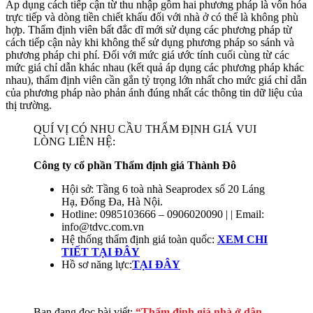
Áp dụng cách tiếp cận từ thu nhập gồm hai phương pháp là vốn hóa
trực tiếp và dòng tiền chiết khấu đối với nhà ở có thể là không phù
hợp. Thẩm định viên bất đắc dĩ mới sử dụng các phương pháp từ
cách tiếp cận này khi không thể sử dụng phương pháp so sánh và
phương pháp chi phí. Đối với mức giá ước tính cuối cùng từ các
mức giá chỉ dẫn khác nhau (kết quả áp dụng các phương pháp khác
nhau), thẩm định viên cần gắn tỷ trọng lớn nhất cho mức giá chỉ dẫn
của phương pháp nào phản ánh đúng nhất các thông tin dữ liệu của
thị trường.
QUÍ VỊ CÓ NHU CẦU THẨM ĐỊNH GIÁ VUI
LÒNG LIÊN HỆ:
Công ty cổ phần Thẩm định giá Thành Đô
Hội sở: Tầng 6 toà nhà Seaprodex số 20 Láng
Hạ, Đống Đa, Hà Nội.
Hotline: 0985103666 – 0906020090 | | Email:
info@tdvc.com.vn
Hệ thống thẩm định giá toàn quốc:
XEM CHI
TIẾT TẠI ĐÂY
Hồ sơ năng lực:
TẠI ĐÂY
Bạn đang đọc bài viết:
“Thẩm định giá nhà ở dân