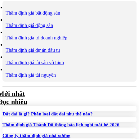
Thẩm định giá bất động sản
Thẩm định giá động sản
Thẩm định giá trị doanh nghiệp
Thẩm định giá dự án đầu tư
Thẩm định giá tài sản vô hình
Thẩm định giá tài nguyên
Mới nhất
Đọc nhiều
Đất đai là gì? Phân loại đất đai như thế nào?
Thẩm định giá Thành Đô thông báo lịch nghỉ mát hè 2026
Công ty thẩm định giá nhà xưởng