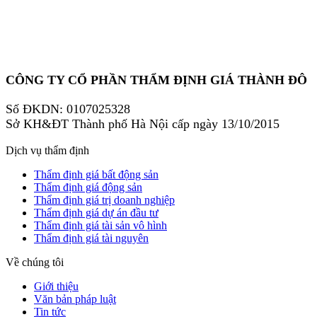
CÔNG TY CỔ PHẦN THẨM ĐỊNH GIÁ THÀNH ĐÔ
Số ĐKDN: 0107025328
Sở KH&ĐT Thành phố Hà Nội cấp ngày 13/10/2015
Dịch vụ thẩm định
Thẩm định giá bất động sản
Thẩm định giá động sản
Thẩm định giá trị doanh nghiệp
Thẩm định giá dự án đầu tư
Thẩm định giá tài sản vô hình
Thẩm định giá tài nguyên
Về chúng tôi
Giới thiệu
Văn bản pháp luật
Tin tức