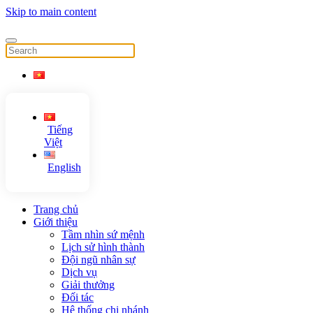
Skip to main content
Tiếng
Việt
English
Trang chủ
Giới thiệu
Tầm nhìn sứ mệnh
Lịch sử hình thành
Đội ngũ nhân sự
Dịch vụ
Giải thưởng
Đối tác
Hệ thống chi nhánh