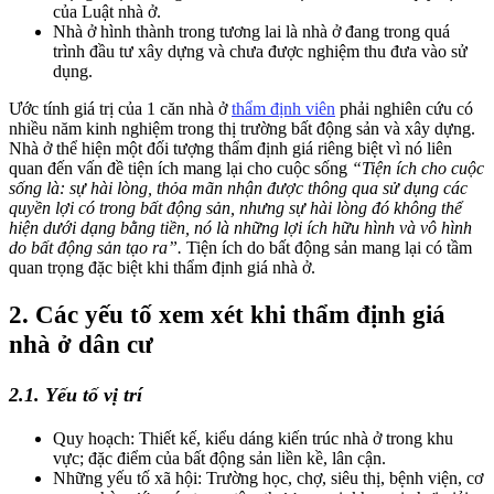
của Luật nhà ở.
Nhà ở hình thành trong tương lai là nhà ở đang trong quá
trình đầu tư xây dựng và chưa được nghiệm thu đưa vào sử
dụng.
Ước tính giá trị của 1 căn nhà ở
thẩm định viên
phải nghiên cứu có
nhiều năm kinh nghiệm trong thị trường bất động sản và xây dựng.
Nhà ở thể hiện một đối tượng thẩm định giá riêng biệt vì nó liên
quan đến vấn đề tiện ích mang lại cho cuộc sống
“Tiện ích cho cuộc
sống là: sự hài lòng, thỏa mãn nhận được thông qua sử dụng các
quyền lợi có trong bất động sản, nhưng sự hài lòng đó không thể
hiện dưới dạng bằng tiền, nó là những lợi ích hữu hình và vô hình
do bất động sản tạo ra”.
Tiện ích do bất động sản mang lại có tầm
quan trọng đặc biệt khi thẩm định giá nhà ở.
2. Các yếu tố xem xét khi thẩm định giá
nhà ở dân cư
2.1. Yếu tố vị trí
Quy hoạch: Thiết kế, kiểu dáng kiến trúc nhà ở trong khu
vực; đặc điểm của bất động sản liền kề, lân cận.
Những yếu tố xã hội: Trường học, chợ, siêu thị, bệnh viện, cơ