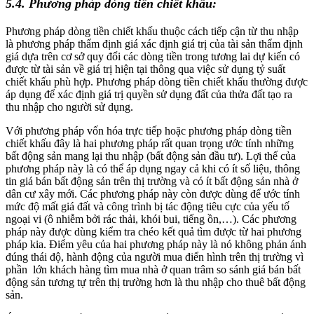
5.4. Phương pháp
dòng tiền chiết khấu:
Phương pháp dòng tiền chiết khấu thuộc cách tiếp cận từ thu nhập
là phương pháp thẩm định giá xác định giá trị của tài sản thẩm định
giá dựa trên cơ sở quy đổi các dòng tiền trong tương lai dự kiến có
được từ tài sản về giá trị hiện tại thông qua việc sử dụng tỷ suất
chiết khấu phù hợp. Phương pháp dòng tiền chiết khấu thường được
áp dụng để xác định giá trị quyền sử dụng đất của thửa đất tạo ra
thu nhập cho người sử dụng.
Với phương pháp vốn hóa trực tiếp hoặc phương pháp dòng tiền
chiết khấu đây là hai phương pháp rất quan trọng ước tính những
bất động sản mang lại thu nhập (bất động sản đầu tư). Lợi thế của
phương pháp này là có thể áp dụng ngay cả khi có ít số liệu, thông
tin giá bán bất động sản trên thị trường và có ít bất động sản nhà ở
dân cư xây mới. Các phương pháp này còn được dùng để ước tính
mức độ mất giá đất và công trình bị tác động tiêu cực của yếu tố
ngoại vi (ô nhiễm bởi rác thải, khói bui, tiếng ồn,…). Các phương
pháp này được dùng kiểm tra chéo kết quả tìm được từ hai phương
pháp kia. Điểm yêu của hai phương pháp này là nó không phản ánh
đúng thái độ, hành động của người mua điển hình trên thị trường vì
phần lớn khách hàng tìm mua nhà ở quan trâm so sánh giá bán bất
động sản tương tự trên thị trường hơn là thu nhập cho thuê bất động
sản.