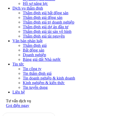
Hồ sơ năng lực
Dịch vụ thẩm định
Thẩm định giá bất động sản
Thẩm định giá động sản
Thẩm định giá trị doanh nghiệp
Thẩm định giá dự án đầu tư
Thẩm định giá tài sản vô hình
Thẩm định giá tài nguyên
Văn bản pháp luật
Thẩm định giá
Bất động sản
Doanh nghiệp
Bảng giá đất Nhà nước
Tin tức
Tin công ty
Tin thẩm định giá
Tin doanh nghiệp & kinh doanh
Kinh nghiệm & kiến thức
Tin tuyển dụng
Liên hệ
Tư vấn dịch vụ
Gọi điện ngay