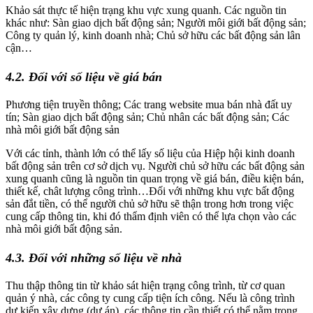
Khảo sát thực tế hiện trạng khu vực xung quanh. Các nguồn tin
khác như: Sàn giao dịch bất động sản; Người môi giới bất động sản;
Công ty quản lý, kinh doanh nhà; Chủ sở hữu các bất động sản lân
cận…
4.2. Đối với số liệu về giá bán
Phương tiện truyền thông; Các trang website mua bán nhà đất uy
tín; Sàn giao dịch bất động sản; Chủ nhân các bất động sản; Các
nhà môi giới bất động sản
Với các tỉnh, thành lớn có thể lấy số liệu của Hiệp hội kinh doanh
bất động sản trên cơ sở dịch vụ. Người chủ sở hữu các bất động sản
xung quanh cũng là nguồn tin quan trọng về giá bán, điều kiện bán,
thiết kế, chât lượng công trình…Đối với những khu vực bất động
sản đắt tiền, có thể người chủ sở hữu sẽ thận trong hơn trong việc
cung cấp thông tin, khi đó thẩm định viên có thể lựa chọn vào các
nhà môi giới bất động sản.
4.3. Đối với những số liệu về nhà
Thu thập thông tin từ khảo sát hiện trạng công trình, từ cơ quan
quản ý nhà, các công ty cung cấp tiện ích công. Nếu là công trình
dự kiến xây dựng (dự án), các thông tin cần thiết có thể nằm trong