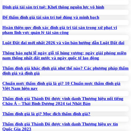
Định giá tài sản trí tuệ: Khơi thông nguồn lực vô hình
Để thẩm định giá tài sản trí tuệ đúng và minh bạch
Hoàn thiện quy định xác định giá trị tài sản trong xử phạt vi
phạm lĩnh vực quản lý tài sản công
Luật Đất đai mới nhất 2026 và văn bản hướng dẫn Luật Đất đai
Thông báo nghỉ lễ ngày giỗ tổ hùng vương; ngày giải phóng miền
nam thống nhất đất nước và ngày quốc tế lao động
Thẩm định giá khác định giá như thế nào? Các phương pháp thẩm
định giá và định giá
Chuẩn mực thẩm định giá là gì? 10 Chuẩn mực thẩm định giá
Việt Nam hiện nay
Thẩm định giá Thành Đô được vinh danh Thương hiệu nổi tiếng
Châu Á – Thái Bình Dương 2024 tại Nhật Bản
Thẩm định giá là gì? Mục đích thẩm định giá?
Thẩm định giá Thành Đô được vinh danh Thương hiệu uy tín
Quốc Gia 2023