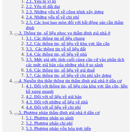
2.1. Yếu tố vị trí
2.2. Yếu tố đất đai
2.3. Những yếu tố về công trình xây dựng
2.4. Những yếu tố về chi phí
2.5. Các loại hao mòn đối với bất động sản cần thẩm
định
3. Thông tin, số liệu phục vụ thẩm định giá nhà ở
3.1. Các thông tin số liệu chung
3.2. Các thông tin, số liệu về khu vực lân cận
3.3. Các thông tin về số liệu đất
3.4. Các thông tin, số liệu về nhà
3.5. Mức giá ước tính cuối cùng căn cứ vào phân tích
các mức giá bán của những nhà ở so sánh
3.6. Các thông tin, số liệu về giá thuê
3.7. Các thông tin, số liệu về chi phí xây dựng
4. Nguồn thu thập thông tin thẩm định giá nhà ở dân cư
4.1. Đối với thông tin, số liệu của khu vực lân cận, liền
kề xung quanh
4.2. Đối với số liệu về giá bán
4.3. Đối với những số liệu về nhà
4.4. Đối với số liệu về chi phí
5. Phương pháp thẩm định giá nhà ở dân cư
5.1. Phương pháp so sánh
5.2. Phương pháp chi phí
5.3. Phương pháp vốn hóa trực tiếp