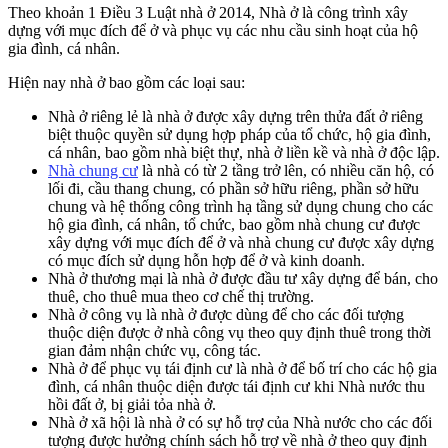
Theo khoản 1 Điều 3 Luật nhà ở 2014, Nhà ở là công trình xây
dựng với mục đích để ở và phục vụ các nhu cầu sinh hoạt của hộ
gia đình, cá nhân.
Hiện nay nhà ở bao gồm các loại sau:
Nhà ở riêng lẻ là nhà ở được xây dựng trên thửa đất ở riêng
biệt thuộc quyền sử dụng hợp pháp của tổ chức, hộ gia đình,
cá nhân, bao gồm nhà biệt thự, nhà ở liền kề và nhà ở độc lập.
Nhà chung cư
là nhà có từ 2 tầng trở lên, có nhiều căn hộ, có
lối đi, cầu thang chung, có phần sở hữu riêng, phần sở hữu
chung và hệ thống công trình hạ tầng sử dụng chung cho các
hộ gia đình, cá nhân, tổ chức, bao gồm nhà chung cư được
xây dựng với mục đích để ở và nhà chung cư được xây dựng
có mục đích sử dụng hỗn hợp để ở và kinh doanh.
Nhà ở thương mại là nhà ở được đầu tư xây dựng để bán, cho
thuê, cho thuê mua theo cơ chế thị trường.
Nhà ở công vụ là nhà ở được dùng để cho các đối tượng
thuộc diện được ở nhà công vụ theo quy định thuê trong thời
gian đảm nhận chức vụ, công tác.
Nhà ở để phục vụ tái định cư là nhà ở để bố trí cho các hộ gia
đình, cá nhân thuộc diện được tái định cư khi Nhà nước thu
hồi đất ở, bị giải tỏa nhà ở.
Nhà ở xã hội là nhà ở có sự hỗ trợ của Nhà nước cho các đối
tượng được hưởng chính sách hỗ trợ về nhà ở theo quy định