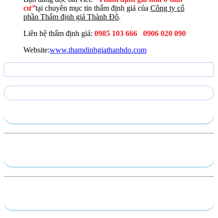
cư
”
tại chuyên mục tin thẩm định giá của
Công ty cổ
phần Thẩm định giá Thành Đô
.
Liên hệ thẩm định giá:
0985 103 666 0906 020 090
Website:
www.thamdinhgiathanhdo.com
Gửi yêu cầu
Hồ sơ năng lực
Dịch vụ