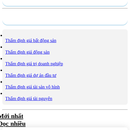
Dịch vụ
Thẩm định giá bất động sản
Thẩm định giá động sản
Thẩm định giá trị doanh nghiệp
Thẩm định giá dự án đầu tư
Thẩm định giá tài sản vô hình
Thẩm định giá tài nguyên
Mới nhất
Đọc nhiều