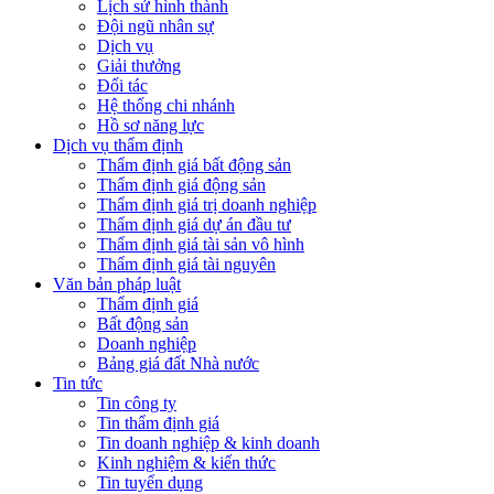
Lịch sử hình thành
Đội ngũ nhân sự
Dịch vụ
Giải thưởng
Đối tác
Hệ thống chi nhánh
Hồ sơ năng lực
Dịch vụ thẩm định
Thẩm định giá bất động sản
Thẩm định giá động sản
Thẩm định giá trị doanh nghiệp
Thẩm định giá dự án đầu tư
Thẩm định giá tài sản vô hình
Thẩm định giá tài nguyên
Văn bản pháp luật
Thẩm định giá
Bất động sản
Doanh nghiệp
Bảng giá đất Nhà nước
Tin tức
Tin công ty
Tin thẩm định giá
Tin doanh nghiệp & kinh doanh
Kinh nghiệm & kiến thức
Tin tuyển dụng