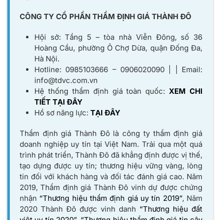
CÔNG TY CỔ PHẦN THẨM ĐỊNH GIÁ THÀNH ĐÔ
Hội sở: Tầng 5 – tòa nhà Viễn Đông, số 36
Hoàng Cầu, phường Ô Chợ Dừa, quận Đống Đa,
Hà Nội.
Hotline: 0985103666 – 0906020090 | | Email:
info@tdvc.com.vn
Hệ thống thẩm định giá toàn quốc:
XEM CHI
TIẾT TẠI ĐÂY
Hồ sơ năng lực:
TẠI ĐÂY
Thẩm định giá Thành Đô là công ty thẩm định giá
doanh nghiệp uy tín tại Việt Nam. Trải qua một quá
trình phát triển, Thành Đô đã khẳng định được vị thế,
tạo dựng được uy tín; thương hiệu vững vàng, lòng
tin đối với khách hàng và đối tác đánh giá cao. Năm
2019, Thẩm định giá Thành Đô vinh dự được chứng
nhận
“Thương hiệu thẩm định giá uy tín 2019”
, Năm
2020 Thành Đô được vinh danh
“Thương hiệu đất
việt uy tín 2020”
,
“Thương hiệu thẩm định giá tin cậy