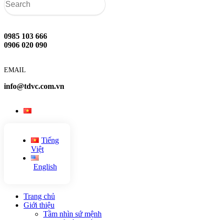
0985 103 666
0906 020 090
EMAIL
info@tdvc.com.vn
Tiếng
Việt
English
Trang chủ
Giới thiệu
Tầm nhìn sứ mệnh