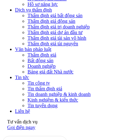
Hồ sơ năng lực
Dịch vụ thẩm định
Thẩm định giá bất động sản
Thẩm định giá động sản
Thẩm định giá trị doanh nghiệp
Thẩm định giá dự án đầu tư
Thẩm định giá tài sản vô hình
Thẩm định giá tài nguyên
Văn bản pháp luật
Thẩm định giá
Bất động sản
Doanh nghiệp
Bảng giá đất Nhà nước
Tin tức
Tin công ty
Tin thẩm định giá
Tin doanh nghiệp & kinh doanh
Kinh nghiệm & kiến thức
Tin tuyển dụng
Liên hệ
Tư vấn dịch vụ
Gọi điện ngay