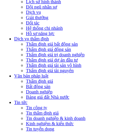
Lịch sử hình thành
Đội ngũ nhân sự
Dịch vụ
Giải thưởng
Đối tác
Hệ thống chi nhánh
Hồ sơ năng lực
Dịch vụ thẩm định
Thẩm định giá bất động sản
Thẩm định giá động sản
Thẩm định giá trị doanh nghiệp
Thẩm định giá dự án đầu tư
Thẩm định giá tài sản vô hình
Thẩm định giá tài nguyên
Văn bản pháp luật
Thẩm định giá
Bất động sản
Doanh nghiệp
Bảng giá đất Nhà nước
Tin tức
Tin công ty
Tin thẩm định giá
Tin doanh nghiệp & kinh doanh
Kinh nghiệm & kiến thức
Tin tuyển dụng