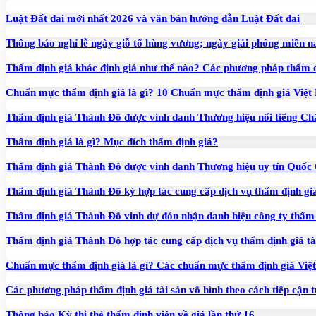
Luật Đất đai mới nhất 2026 và văn bản hướng dẫn Luật Đất đai
Thông báo nghỉ lễ ngày giỗ tổ hùng vương; ngày giải phóng miền n
Thẩm định giá khác định giá như thế nào? Các phương pháp thẩm đ
Chuẩn mực thẩm định giá là gì? 10 Chuẩn mực thẩm định giá Việt
Thẩm định giá Thành Đô được vinh danh Thương hiệu nổi tiếng Ch
Thẩm định giá là gì? Mục đích thẩm định giá?
Thẩm định giá Thành Đô được vinh danh Thương hiệu uy tín Quốc
Thẩm định giá Thành Đô ký hợp tác cung cấp dịch vụ thẩm định giá
Thẩm định giá Thành Đô vinh dự đón nhận danh hiệu công ty thẩm 
Thẩm định giá Thành Đô hợp tác cung cấp dịch vụ thẩm định giá t
Chuẩn mực thẩm định giá là gì? Các chuẩn mực thẩm định giá Vi
Các phương pháp thẩm định giá tài sản vô hình theo cách tiếp cận
Thông báo Kỳ thi thẻ thẩm định viên về giá lần thứ 16