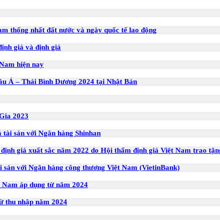
am thống nhất đất nước và ngày quốc tế lao động
ịnh giá và định giá
 Nam hiện nay
âu Á – Thái Bình Dương 2024 tại Nhật Bản
 Gia 2023
 tài sản với Ngân hàng Shinhan
định giá xuất sắc năm 2022 do Hội thẩm định giá Việt Nam trao tặn
ài sản với Ngân hàng công thương Việt Nam (VietinBank)
ệt Nam áp dụng từ năm 2024
 từ thu nhập năm 2024