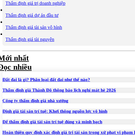
Thẩm định giá trị doanh nghiệp
Thẩm định giá dự án đầu tư
Thẩm định giá tài sản vô hình
Thẩm định giá tài nguyên
Mới nhất
Đọc nhiều
Đất đai là gì? Phân loại đất đai như thế nào?
Thẩm định giá Thành Đô thông báo lịch nghỉ mát hè 2026
Công ty thẩm định giá nhà xưởng
Định giá tài sản trí tuệ: Khơi thông nguồn lực vô hình
Để thẩm định giá tài sản trí tuệ đúng và minh bạch
Hoàn thiện quy định xác định giá trị tài sản trong xử phạt vi phạm 