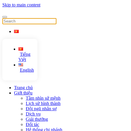
Skip to main content
Tiếng
Việt
English
Trang chủ
Giới thiệu
Tầm nhìn sứ mệnh
Lịch sử hình thành
Đội ngũ nhân sự
Dịch vụ
Giải thưởng
Đối tác
Hệ thống chi nhánh