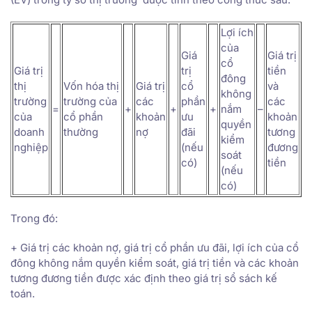
Lợi ích
của
Giá
Giá trị
cổ
Giá trị
trị
tiền
đông
thị
Vốn hóa thị
Giá trị
cổ
và
không
trường
trường của
các
phần
các
=
+
+
+
nắm
–
của
cổ phần
khoản
ưu
khoản
quyền
doanh
thường
nợ
đãi
tương
kiểm
nghiệp
(nếu
đương
soát
có)
tiền
(nếu
có)
Trong đó:
+ Giá trị các khoản nợ, giá trị cổ phần ưu đãi, lợi ích của cổ
đông không nắm quyền kiểm soát, giá trị tiền và các khoản
tương đương tiền được xác định theo giá trị sổ sách kế
toán.