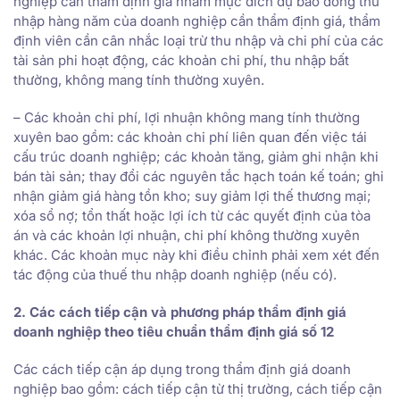
nghiệp cần thẩm định giá nhằm mục đích dự báo dòng thu
nhập hàng năm của doanh nghiệp cần thẩm định giá, thẩm
định viên cần cân nhắc loại trừ thu nhập và chi phí của các
tài sản phi hoạt động, các khoản chi phí, thu nhập bất
thường, không mang tính thường xuyên.
– Các khoản chi phí, lợi nhuận không mang tính thường
xuyên bao gồm: các khoản chi phí liên quan đến việc tái
cấu trúc doanh nghiệp; các khoản tăng, giảm ghi nhận khi
bán tài sản; thay đổi các nguyên tắc hạch toán kế toán; ghi
nhận giảm giá hàng tồn kho; suy giảm lợi thế thương mại;
xóa sổ nợ; tổn thất hoặc lợi ích từ các quyết định của tòa
án và các khoản lợi nhuận, chi phí không thường xuyên
khác. Các khoản mục này khi điều chỉnh phải xem xét đến
tác động của thuế thu nhập doanh nghiệp (nếu có).
2. Các cách tiếp cận và phương pháp thẩm định giá
doanh nghiệp theo tiêu chuẩn thẩm định giá số 12
Các cách tiếp cận áp dụng trong thẩm định giá doanh
nghiệp bao gồm: cách tiếp cận từ thị trường, cách tiếp cận