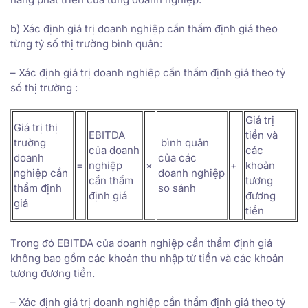
b) Xác định giá trị doanh nghiệp cần thẩm định giá theo
từng tỷ số thị trường bình quân:
– Xác định giá trị doanh nghiệp cần thẩm định giá theo tỷ
số thị trường :
Giá trị
Giá trị thị
EBITDA
tiền và
trường
bình quân
của doanh
các
doanh
của các
=
nghiệp
×
+
khoản
nghiệp cần
doanh nghiệp
cần thẩm
tương
thẩm định
so sánh
định giá
đương
giá
tiền
Trong đó EBITDA của doanh nghiệp cần thẩm định giá
không bao gồm các khoản thu nhập từ tiền và các khoản
tương đương tiền.
– Xác định giá trị doanh nghiệp cần thẩm định giá theo tỷ