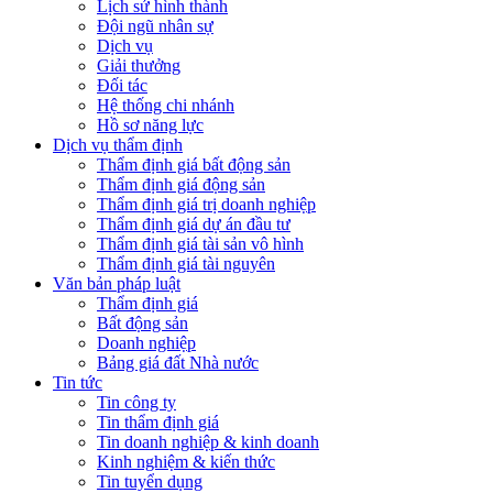
Lịch sử hình thành
Đội ngũ nhân sự
Dịch vụ
Giải thưởng
Đối tác
Hệ thống chi nhánh
Hồ sơ năng lực
Dịch vụ thẩm định
Thẩm định giá bất động sản
Thẩm định giá động sản
Thẩm định giá trị doanh nghiệp
Thẩm định giá dự án đầu tư
Thẩm định giá tài sản vô hình
Thẩm định giá tài nguyên
Văn bản pháp luật
Thẩm định giá
Bất động sản
Doanh nghiệp
Bảng giá đất Nhà nước
Tin tức
Tin công ty
Tin thẩm định giá
Tin doanh nghiệp & kinh doanh
Kinh nghiệm & kiến thức
Tin tuyển dụng