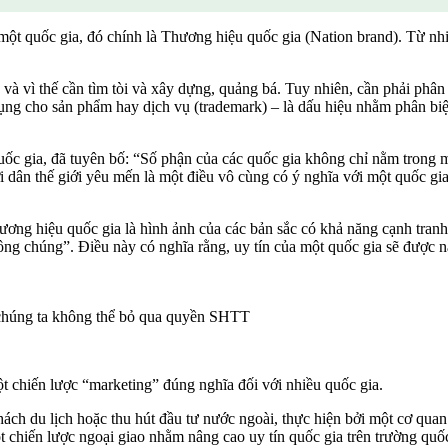
ột quốc gia, đó chính là Thương hiệu quốc gia (Nation brand). Từ nhi
c, và vì thế cần tìm tòi và xây dựng, quảng bá. Tuy nhiên, cần phải phâ
ụng cho sản phẩm hay dịch vụ (trademark) – là dấu hiệu nhằm phân biệ
ốc gia, đã tuyên bố: “Số phận của các quốc gia không chỉ nằm trong 
i dân thế giới yêu mến là một điều vô cùng có ý nghĩa với một quốc gi
ơng hiệu quốc gia là hình ảnh của các bản sắc có khả năng cạnh tran
công chúng”. Điều này có nghĩa rằng, uy tín của một quốc gia sẽ được 
chúng ta không thể bỏ qua quyền SHTT
 chiến lược “marketing” đúng nghĩa đối với nhiều quốc gia.
hách du lịch hoặc thu hút đầu tư nước ngoài, thực hiện bởi một cơ qu
ột chiến lược ngoại giao nhằm nâng cao uy tín quốc gia trên trường qu