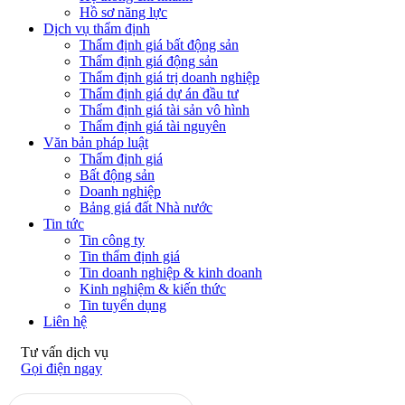
Hồ sơ năng lực
Dịch vụ thẩm định
Thẩm định giá bất động sản
Thẩm định giá động sản
Thẩm định giá trị doanh nghiệp
Thẩm định giá dự án đầu tư
Thẩm định giá tài sản vô hình
Thẩm định giá tài nguyên
Văn bản pháp luật
Thẩm định giá
Bất động sản
Doanh nghiệp
Bảng giá đất Nhà nước
Tin tức
Tin công ty
Tin thẩm định giá
Tin doanh nghiệp & kinh doanh
Kinh nghiệm & kiến thức
Tin tuyển dụng
Liên hệ
Tư vấn dịch vụ
Gọi điện ngay