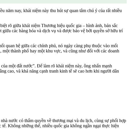
ều năm nay, khái niệm này thu hút sự quan tâm chú ý của rất nhiều
n biệt rõ giữa khái niệm Thương hiệu quốc gia – hình ảnh, bản sắc
t giữa các hàng hóa và dịch vụ và được bảo vệ bởi quyền sở hữu trí
mối quan hệ giữa các chính phủ, nó ngày càng phụ thuộc vào mối
a, một thành phố hay một khu vực, và cũng như đối với các doanh
h của một đất nước”. Để làm rõ khái niệm này, ông nhấn mạnh
nâng cao, và khả năng cạnh tranh kinh tế sẽ cao hơn khi người dân
an nhà nước có thẩm quyền về thương mại và du lịch, cùng sự phối hợp
ốc tế. Không những thế, nhiều quốc gia không ngần ngại thực hiện