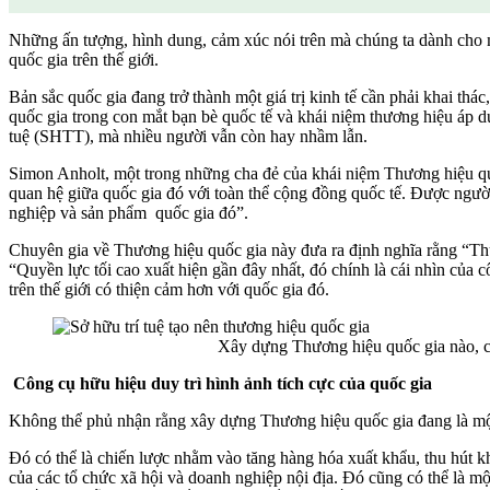
Những ấn tượng, hình dung, cảm xúc nói trên mà chúng ta dành cho m
quốc gia trên thế giới.
Bản sắc quốc gia đang trở thành một giá trị kinh tế cần phải khai thá
quốc gia trong con mắt bạn bè quốc tế và khái niệm thương hiệu áp d
tuệ (SHTT), mà nhiều người vẫn còn hay nhầm lẫn.
Simon Anholt, một trong những cha đẻ của khái niệm Thương hiệu qu
quan hệ giữa quốc gia đó với toàn thể cộng đồng quốc tế. Được ngườ
nghiệp và sản phẩm quốc gia đó”.
Chuyên gia về Thương hiệu quốc gia này đưa ra định nghĩa rằng “Thư
“Quyền lực tối cao xuất hiện gần đây nhất, đó chính là cái nhìn của 
trên thế giới có thiện cảm hơn với quốc gia đó.
Xây dựng Thương hiệu quốc gia nào, 
Công cụ hữu hiệu duy trì hình ảnh tích cực của quốc gia
Không thể phủ nhận rằng xây dựng Thương hiệu quốc gia đang là một
Đó có thể là chiến lược nhằm vào tăng hàng hóa xuất khẩu, thu hút k
của các tổ chức xã hội và doanh nghiệp nội địa. Đó cũng có thể là m