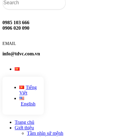
0985 103 666
0906 020 090
EMAIL
info@tdvc.com.vn
Tiếng
Việt
English
Trang chủ
Giới thiệu
Tầm nhìn sứ mệnh