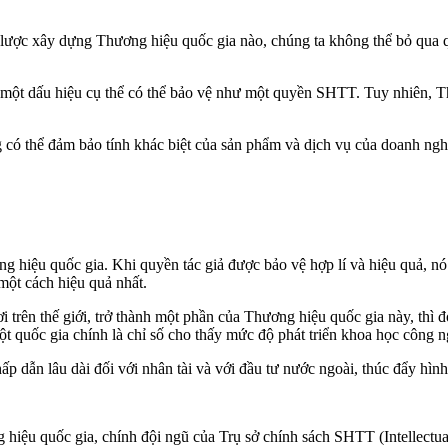
ến lược xây dựng Thương hiệu quốc gia nào, chúng ta không thể bỏ qua
 một dấu hiệu cụ thể có thể bảo vệ như một quyền SHTT. Tuy nhiên, 
 có thể đảm bảo tính khác biệt của sản phẩm và dịch vụ của doanh ngh
ng hiệu quốc gia. Khi quyền tác giả được bảo vệ hợp lí và hiệu quả, n
 một cách hiệu quả nhất.
rên thế giới, trở thành một phần của Thương hiệu quốc gia này, thì đ
 quốc gia chính là chỉ số cho thấy mức độ phát triển khoa học công n
p dẫn lâu dài đối với nhân tài và với đầu tư nước ngoài, thúc đẩy hìn
iệu quốc gia, chính đội ngũ của Trụ sở chính sách SHTT (Intellectua