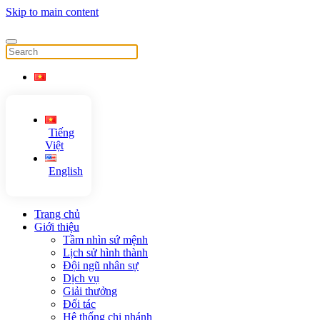
Skip to main content
Tiếng
Việt
English
Trang chủ
Giới thiệu
Tầm nhìn sứ mệnh
Lịch sử hình thành
Đội ngũ nhân sự
Dịch vụ
Giải thưởng
Đối tác
Hệ thống chi nhánh