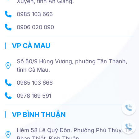
Xuyên, tỉnh An Giang.
0985 103 666
0906 020 090
VP CÀ MAU
Số 50/9 Hùng Vương, phường Tân Thành,
tỉnh Cà Mau.
0985 103 666
0978 169 591
VP BÌNH THUẬN
Hẻm 58 Lê Quý Đôn, Phường Phú Thủy, TP.
Phan Thiết, Bình Thuận.