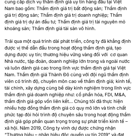
cung cấp dịch vụ thẩm định giá uy tín hàng đầu tại Việt
Nam bao gồm: Thẩm định giá trị bất động sản; Thẩm định
giá trị động sản; Thẩm định giá trị doanh nghiệp; Thẩm
định giá trị dự án đầu tư; Thẩm định giá trị tài nguyên mỏ
khoáng sản; Thẩm định giá tài sản vô hình.
Trải qua một quá trình dài phát triển, công ty đã khẳng định
được vị thế dẫn đầu trong hoạt động thẩm định giá, tạo
dựng được uy tín; thương hiệu vững vàng đối với cơ quan
Nhà nước, tập đoàn, doanh nghiệp lớn trong và ngoài nước
và luôn đánh giá cao trong lĩnh vực thẩm định giá tại Việt
Nam. Thẩm định giá Thành Đô cùng với đội ngũ thẩm định
viên có trình độ, chuyên môn cao về thẩm định giá; kinh tế,
tài chính, xây dựng cùng bề dày kinh nghiệm trong lĩnh vực
thẩm định giá doanh nghiệp như: cổ phần hóa, FDI, M&A,
thẩm định giá góp vốn liên kết… Chúng tôi đã thực hiện
nhiều hợp đồng thẩm định giá có quy mô lớn và tính chất
phức tạp đòi hỏi trình độ chuyên sâu trong hoạt động thẩm
định giá góp phần quan trọng trong sự phát triển kinh tế –
xã hội. Năm 2019, Công ty vinh dự được chứng nhận
“
Thương hiệu – nhãn hiệu độc quyền uy tín 2019
” và đạt