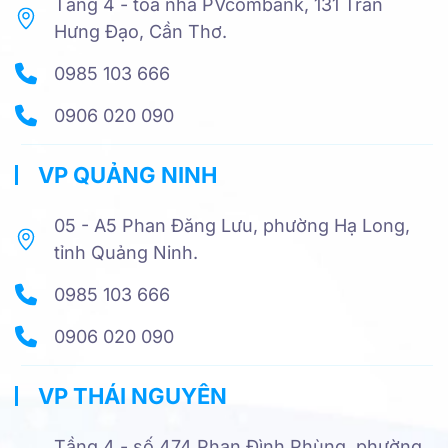
Tầng 4 - tòa nhà PVcombank, 131 Trần
Hưng Đạo, Cần Thơ.
0985 103 666
0906 020 090
VP QUẢNG NINH
05 - A5 Phan Đăng Lưu, phường Hạ Long,
tỉnh Quảng Ninh.
0985 103 666
0906 020 090
VP THÁI NGUYÊN
Tầng 4 - số 474 Phan Đình Phùng, phường