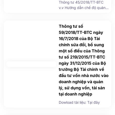
Thông tư 45/2018/TT-BTC
v.v Hướng dẫn chế độ quản
lý, tính hao mòn, khấu hao tài
sản cố định tại cơ quan, tổ
chức, đơn vị và tài sản cố
Thông tư số
định do nhà nước giao cho
59/2018/TT-BTC ngày
doanh nghiệp quản lý không
16/7/2018 của Bộ Tài
tính thành phần vốn nhà
chính sửa đổi, bổ sung
nước tại doanh nghiệp
một số điều của Thông
Download Thông tư: TẠI ĐÂY
tư số 219/2015/TT-BTC
ngày 31/12/2015 của Bộ
trưởng Bộ Tài chính về
đầu tư vốn nhà nước vào
doanh nghiệp và quản
lý, sử dụng vốn, tài sản
tại doanh nghiệp
Dowload tài liệu: Tại đây