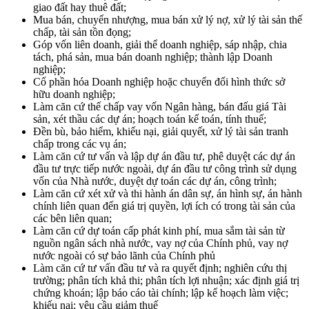
giao đất hay thuê đất;
Mua bán, chuyển nhượng, mua bán xử lý nợ, xử lý tài sản thế
chấp, tài sản tồn đọng;
Góp vốn liên doanh, giải thể doanh nghiệp, sáp nhập, chia
tách, phá sản, mua bán doanh nghiệp; thành lập Doanh
nghiệp;
Cổ phần hóa Doanh nghiệp hoặc chuyển đổi hình thức sở
hữu doanh nghiệp;
Làm căn cứ thế chấp vay vốn Ngân hàng, bán đấu giá Tài
sản, xét thầu các dự án; hoạch toán kế toán, tính thuế;
Đền bù, bảo hiểm, khiếu nại, giải quyết, xử lý tài sản tranh
chấp trong các vụ án;
Làm căn cứ tư vấn và lập dự án đầu tư, phê duyệt các dự án
đầu tư trực tiếp nước ngoài, dự án đầu tư công trình sử dụng
vốn của Nhà nước, duyệt dự toán các dự án, công trình;
Làm căn cứ xét xử và thi hành án dân sự, án hình sự, án hành
chính liên quan đến giá trị quyền, lợi ích có trong tài sản của
các bên liên quan;
Làm căn cứ dự toán cấp phát kinh phí, mua sắm tài sản từ
nguồn ngân sách nhà nước, vay nợ của Chính phủ, vay nợ
nước ngoài có sự bảo lãnh của Chính phủ
Làm căn cứ tư vấn đầu tư và ra quyết định; nghiên cứu thị
trường; phân tích khả thi; phân tích lợi nhuận; xác định giá trị
chứng khoán; lập báo cáo tài chính; lập kế hoạch làm việc;
khiếu nại; yêu cầu giảm thuế