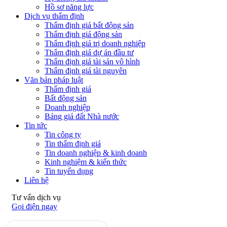
Hồ sơ năng lực
Dịch vụ thẩm định
Thẩm định giá bất động sản
Thẩm định giá động sản
Thẩm định giá trị doanh nghiệp
Thẩm định giá dự án đầu tư
Thẩm định giá tài sản vô hình
Thẩm định giá tài nguyên
Văn bản pháp luật
Thẩm định giá
Bất động sản
Doanh nghiệp
Bảng giá đất Nhà nước
Tin tức
Tin công ty
Tin thẩm định giá
Tin doanh nghiệp & kinh doanh
Kinh nghiệm & kiến thức
Tin tuyển dụng
Liên hệ
Tư vấn dịch vụ
Gọi điện ngay