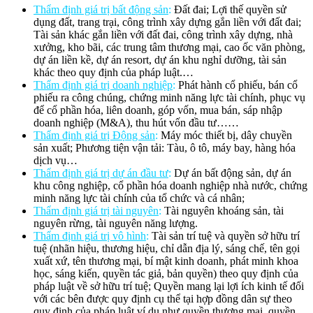
Thẩm định giá trị bất động sản
:
Đất đai; Lợi thế quyền sử
dụng đất, trang trại, công trình xây dựng gắn liền với đất đai;
Tài sản khác gắn liền với đất đai, công trình xây dựng, nhà
xưởng, kho bãi, các trung tâm thương mại, cao ốc văn phòng,
dự án liền kề, dự án resort, dự án khu nghỉ dưỡng, tài sản
khác theo quy định của pháp luật.…
Thẩm định giá trị doanh nghiệp
:
Phát hành cổ phiếu, bán cổ
phiếu ra công chúng, chứng minh năng lực tài chính, phục vụ
để cổ phần hóa, liên doanh, góp vốn, mua bán, sáp nhập
doanh nghiệp (M&A), thu hút vốn đầu tư……
Thẩm định giá trị Động sản
:
Máy móc thiết bị, dây chuyền
sản xuất; Phương tiện vận tải: Tàu, ô tô, máy bay, hàng hóa
dịch vụ…
Thẩm định giá trị dự án đầu tư
:
Dự án bất động sản, dự án
khu công nghiệp, cổ phần hóa doanh nghiệp nhà nước, chứng
minh năng lực tài chính của tổ chức và cá nhân;
Thẩm định giá trị tài nguyên
:
Tài nguyên khoáng sản, tài
nguyên rừng, tài nguyên năng lượng.
Thẩm định giá trị vô hình
:
Tài sản trí tuệ và quyền sở hữu trí
tuệ (nhãn hiệu, thương hiệu, chỉ dẫn địa lý, sáng chế, tên gọi
xuất xứ, tên thương mại, bí mật kinh doanh, phát minh khoa
học, sáng kiến, quyền tác giả, bản quyền) theo quy định của
pháp luật về sở hữu trí tuệ; Quyền mang lại lợi ích kinh tế đối
với các bên được quy định cụ thể tại hợp đồng dân sự theo
quy định của pháp luật ví dụ như quyền thương mại, quyền