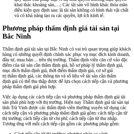
khai thác khoáng sản,…; Các tài sản vô hình khác thỏa mãn
điều kiện quy định sau: là tài sản không có hình thái vật chất
và có khả năng tạo ra các quyền, lợi ích kinh tế.
Phương pháp thẩm định giá tài sản tại
Bắc Ninh
Thẩm định giá tài sản tại Bắc Ninh có vai trò quan trọng giúp khách
hàng có những quyết định chính xác phục vụ mục đích kinh doanh,
đầu tư, mua bán… trên thị trường. Thẩm định viên căn cứ vào đặc
điểm của tài sản cần thẩm định giá, hồ sơ pháp lý thẩm định giá,
mục đích thẩm định giá, thời điểm thẩm định giá, cơ sở giá
trị thẩm định giá, các thông tin và số liệu về tài sản cần thẩm
định giá có thể thu thập được để lựa chọn cách tiếp cận và phương
pháp thẩm định giá phù hợp.
Việc áp dụng các cách tiếp cận và phương pháp thẩm định giá tài
sản phải phù hợp với thị trường. Hiện nay Thẩm định giá tài sản tại
tỉnh Trà Vinh được các thẩm định viên thường xuyên sử dụng các
cách tiếp cận và phương pháp thẩm định giá gồm: cách tiếp cận từ
thị trường; cách tiếp cận từ chi phí; cách tiếp cận từ thu nhập.
Tương ứng với mỗi cách tiếp cận gồm các phương pháp gồm:
Cách tiếp cận từ thị trường: phương pháp so sánh