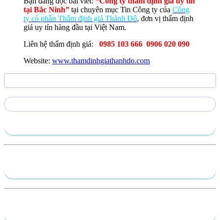
Bạn đang đọc bài viết:
“Công ty thẩm định giá uy tín
tại Bắc Ninh
”
tại chuyên mục Tin Công ty của
Công
ty cổ phần Thẩm định giá Thành Đô
,
đơn vị thẩm định
giá uy tín hàng đầu tại Việt Nam.
Liên hệ thẩm định giá:
0985 103 666 0906 020 090
Website:
www.thamdinhgiathanhdo.com
Gửi yêu cầu
Hồ sơ năng lực
Dịch vụ