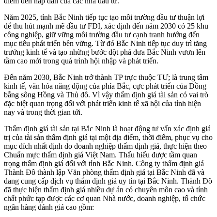
điểm đến hấp dẫn của các nhà đầu tư.
Năm 2025, tỉnh Bắc Ninh tiếp tục tạo môi trường đầu tư thuận lợi
để thu hút mạnh mẽ đầu tư FDI, xác định đến năm 2030 có 25 khu
công nghiệp, giữ vững môi trường đầu tư cạnh tranh hướng đến
mục tiêu phát triển bền vững. Từ đó Bắc Ninh tiếp tục duy trì tăng
trưởng kinh tế và tạo những bước đột phá đưa Bắc Ninh vươn lên
tầm cao mới trong quá trình hội nhập và phát triển.
Đến năm 2030, Bắc Ninh trở thành TP trực thuộc TƯ; là trung tâm
kinh tế, văn hóa năng động của phía Bắc, cực phát triển của Đồng
bằng sông Hồng và Thủ đô. Vì vậy thẩm định giá tài sản có vai trò
đặc biệt quan trọng đối với phát triển kinh tế xã hội của tỉnh hiện
nay và trong thời gian tới.
Thẩm định giá tài sản tại Bắc Ninh là hoạt động tư vấn xác định giá
trị của tài sản thẩm định giá tại một địa điểm, thời điểm, phục vụ cho
mục đích nhất định do doanh nghiệp thẩm định giá, thực hiện theo
Chuẩn mực thẩm định giá Việt Nam. Thấu hiểu được tầm quan
trọng thẩm định giá đối với tỉnh Bắc Ninh. Công ty thẩm định giá
Thành Đô thành lập Văn phòng thẩm định giá tại Bắc Ninh đã và
đang cung cấp dịch vụ thẩm định giá uy tín tại Bắc Ninh. Thành Đô
đã thực hiện thẩm định giá nhiều dự án có chuyên môn cao và tính
chất phức tạp được các cơ quan Nhà nước, doanh nghiệp, tổ chức
ngân hàng đánh giá cao gồm: