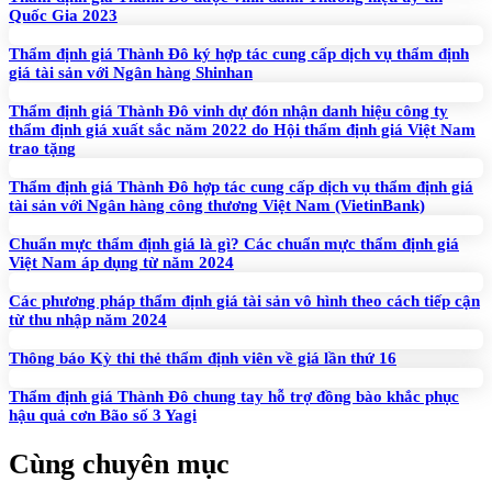
Quốc Gia 2023
Thẩm định giá Thành Đô ký hợp tác cung cấp dịch vụ thẩm định
giá tài sản với Ngân hàng Shinhan
Thẩm định giá Thành Đô vinh dự đón nhận danh hiệu công ty
thẩm định giá xuất sắc năm 2022 do Hội thẩm định giá Việt Nam
trao tặng
Thẩm định giá Thành Đô hợp tác cung cấp dịch vụ thẩm định giá
tài sản với Ngân hàng công thương Việt Nam (VietinBank)
Chuẩn mực thẩm định giá là gì? Các chuẩn mực thẩm định giá
Việt Nam áp dụng từ năm 2024
Các phương pháp thẩm định giá tài sản vô hình theo cách tiếp cận
từ thu nhập năm 2024
Thông báo Kỳ thi thẻ thẩm định viên về giá lần thứ 16
Thẩm định giá Thành Đô chung tay hỗ trợ đồng bào khắc phục
hậu quả cơn Bão số 3 Yagi
Cùng chuyên mục