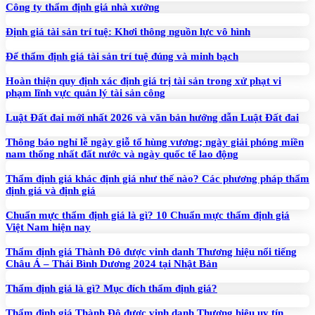
Công ty thẩm định giá nhà xưởng
Định giá tài sản trí tuệ: Khơi thông nguồn lực vô hình
Để thẩm định giá tài sản trí tuệ đúng và minh bạch
Hoàn thiện quy định xác định giá trị tài sản trong xử phạt vi
phạm lĩnh vực quản lý tài sản công
Luật Đất đai mới nhất 2026 và văn bản hướng dẫn Luật Đất đai
Thông báo nghỉ lễ ngày giỗ tổ hùng vương; ngày giải phóng miền
nam thống nhất đất nước và ngày quốc tế lao động
Thẩm định giá khác định giá như thế nào? Các phương pháp thẩm
định giá và định giá
Chuẩn mực thẩm định giá là gì? 10 Chuẩn mực thẩm định giá
Việt Nam hiện nay
Thẩm định giá Thành Đô được vinh danh Thương hiệu nổi tiếng
Châu Á – Thái Bình Dương 2024 tại Nhật Bản
Thẩm định giá là gì? Mục đích thẩm định giá?
Thẩm định giá Thành Đô được vinh danh Thương hiệu uy tín