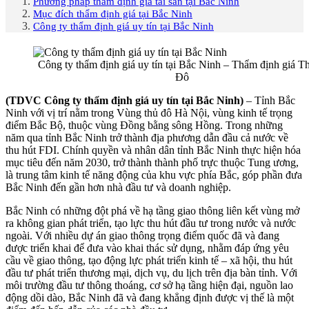
Phương pháp thẩm định giá tài sản tại Bắc Ninh
Mục đích thẩm định giá tại Bắc Ninh
Công ty thẩm định giá uy tín tại Bắc Ninh
Công ty thẩm định giá uy tín tại Bắc Ninh – Thẩm định giá T
Đô
(TDVC Công ty thẩm định giá uy tín tại Bắc Ninh)
– Tỉnh Bắc
Ninh với vị trí nằm trong Vùng thủ đô Hà Nội, vùng kinh tế trọng
điểm Bắc Bộ, thuộc vùng Đồng bằng sông Hồng. Trong những
năm qua tỉnh Bắc Ninh trở thành địa phương dẫn đầu cả nước về
thu hút FDI. Chính quyền và nhân dân tỉnh Bắc Ninh thực hiện hóa
mục tiêu đến năm 2030, trở thành thành phố trực thuộc Tung ương,
là trung tâm kinh tế năng động của khu vực phía Bắc, góp phần đưa
Bắc Ninh đến gần hơn nhà đầu tư và doanh nghiệp.
Bắc Ninh có những đột phá về hạ tầng giao thông liên kết vùng mở
ra không gian phát triển, tạo lực thu hút đầu tư trong nước và nước
ngoài. Với nhiều dự án giao thông trọng điểm quốc đã và đang
được triển khai để đưa vào khai thác sử dụng, nhằm đáp ứng yêu
cầu về giao thông, tạo động lực phát triển kinh tế – xã hội, thu hút
đầu tư phát triển thương mại, dịch vụ, du lịch trên địa bàn tỉnh. Với
môi trường đầu tư thông thoáng, cơ sở hạ tầng hiện đại, nguồn lao
động dồi dào, Bắc Ninh đã và đang khẳng định được vị thế là một