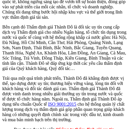
quốc tế, không ngừng sáng tạo để vươn tới sự hoàn thiện, đóng góp
vào sự phát triển của mỗi các nhân, tổ chức và doanh nghiệp.
Chúng tôi đang từng bước hội nhập khu vực và thế giới trong lĩnh
vực thẩm định giá tài sản.
Bên cạnh đó Thẩm định giá Thành Đô là đối tác uy tín cung cấp
dịch vụ Thẩm định giá cho nhiều Ngân hàng, tổ chức tín dụng trong
nước và quốc tế cùng với hệ thống rộng khắp cả nước gồm: Hà Nội,
Đà Nẵng, Hồ Chí Minh, Cần Thơ, Hải Phòng, Quảng Ninh, Lạng
Sơn, Nam Định, Thái Bình, Bắc Ninh, Bắc Giang, Tuyên Quang,
Thanh Hóa, Nghệ An, Khánh Hòa, Lâm Đồng, An Giang, Cà Mau,
Sóc Trăng, Trà Vinh, Đồng Tháp, Kiên Giang, Bình Thuận và các
tỉnh lân cận. Thành Đô sẽ đáp ứng kịp thời các yêu cầu thẩm định
giá của Quý khách hàng, Quý đối tác…
Trải qua một quá trình phát triển, Thành Đô đã khẳng định được vị
thế, tạo dựng được uy tín; thương hiệu vững vàng, lòng tin đối với
khách hàng và đối tác đánh giá cao. Thẩm định giá Thành Đô đã
được vinh danh trong nhiều giải thưởng uy tín trong nước và quốc
tế được tổ chức hàng năm. Ngoài ra, Thẩm định giá Thành Đô áp
dụng tiêu chuẩn Quốc tế
ISO 9001:2015
cho hệ thống quản lý chất
lượng trong dịch vụ thẩm định giá góp phần quan trọng giúp khách
hàng có những quyết định chính xác trong việc đầu tư, kinh doanh
và mua bán minh bạch trên thị trường.