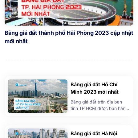
Bảng giá đất thành phố Hải Phòng 2023 cập nhật
mới nhất
Bảng giá đất Hồ Chí
Minh 2023 mới nhất
Bảng giá đất trên địa bàn
tỉnh TP HCM được ban hành
theo Quyết định
02/2020/QĐ-UBND, áp dụng
trong 5 năm (giai đoạn 2020-
Bảng giá đất Hà Nội
2024). Bảng giá đất 2023