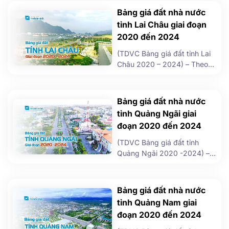
định Bảng giá các loại đất
Bảng giá đất nhà nước
trên địa bàn tỉnh Bình Phước
tỉnh Lai Châu giai đoạn
giai đoạn từ năm 2020 đến
2020 đến 2024
năm 2024 được Ủy ban nhân
dân tỉnh Bình Phước ban
(TDVC Bảng giá đất tỉnh Lai
hành ngày 12 tháng 8 năm
Châu 2020 – 2024) – Theo
2020. […]
quyết định Số: 45/2019/QĐ-
UBND do UBND tỉnh Lai Châu
ban hành bảng giá đất giai
Bảng giá đất nhà nước
đoạn 2020-2024 ngày 20
tỉnh Quảng Ngãi giai
tháng 12 năm 2019. Bảng giá
đoạn 2020 đến 2024
đất trên địa bàn tỉnh Lai Châu
được sử dụng để làm căn cứ
(TDVC Bảng giá đất tỉnh
trong các trường hợp […]
Quảng Ngãi 2020 -2024) –
Theo Quyết định số
11/2020/QĐ-UBND UBND
tỉnh Quảng Ngãi ban hành
Bảng giá đất nhà nước
quy định về bảng giá các loại
tỉnh Quảng Nam giai
đất trên địa bàn tỉnh Quảng
đoạn 2020 đến 2024
Ngãi áp dụng cho thời kỳ 05
năm (2020 – 2024) ngày 08