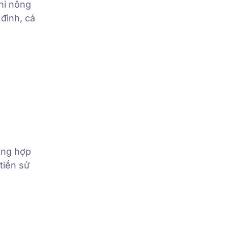
hi nông
 đình, cá
ường hợp
tiền sử