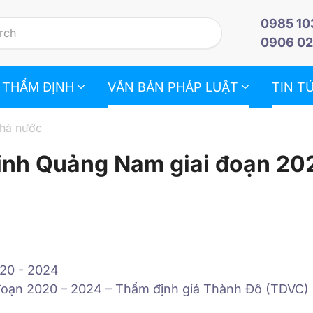
0985 10
0906 02
 THẨM ĐỊNH
VĂN BẢN PHÁP LUẬT
TIN T
nhà nước
tỉnh Quảng Nam giai đoạn 20
 đoạn 2020 – 2024 – Thẩm định giá Thành Đô (TDVC)