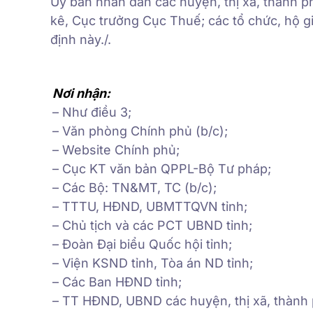
Ủy ban nhân dân các huyện, thị xã, thành 
kê, Cục trưởng Cục Thuế; các tổ chức, hộ gi
định này./.
Nơi nhận:
– Như điều 3;
– Văn phòng Chính phủ (b/c);
– Website Chính phủ;
– Cục KT văn bản QPPL-Bộ Tư pháp;
– Các Bộ: TN&MT, TC (b/c);
– TTTU, HĐND, UBMTTQVN tỉnh;
– Chủ tịch và các PCT UBND tỉnh;
– Đoàn Đại biểu Quốc hội tỉnh;
– Viện KSND tỉnh, Tòa án ND tỉnh;
– Các Ban HĐND tỉnh;
– TT HĐND, UBND các huyện, thị xã, thành 