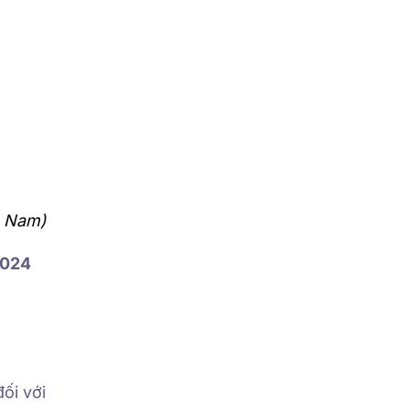
g Nam)
2024
ối với