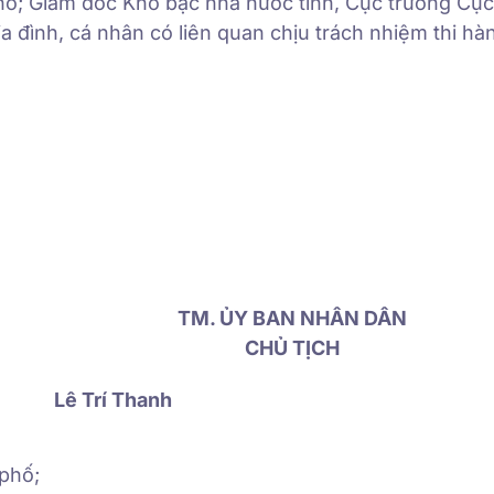
phố; Giám đốc Kho bạc nhà nước tỉnh, Cục trưởng Cụ
a đình, cá nhân có liên quan chịu trách nhiệm thi hà
TM. ỦY BAN NHÂN DÂN
CHỦ TỊCH
Lê Trí Thanh
phố;