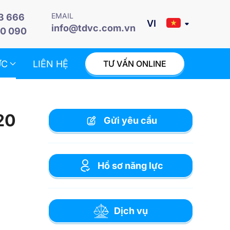
EMAIL
3 666
info@tdvc.com.vn
0 090
ỨC
LIÊN HỆ
TƯ VẤN ONLINE
20
Gửi yêu cầu
Hồ sơ năng lực
Dịch vụ