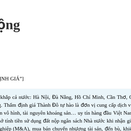
ộng
ỊNH GIÁ”]
khắp cả nước: Hà Nội, Đà Nẵng, Hồ Chí Minh, Cần Thơ, Q
Thẩm định giá Thành Đô tự hào là đơn vị cung cấp dịch vụ 
i sản vô hình, tài nguyên khoáng sản… uy tín hàng đầu Việt
 tính tiền sử dụng đất nộp ngân sách Nhà nước khi nhận gi
iệp (M&A), mua bán chuyển nhượng tài sản, đến bù, khiếu n