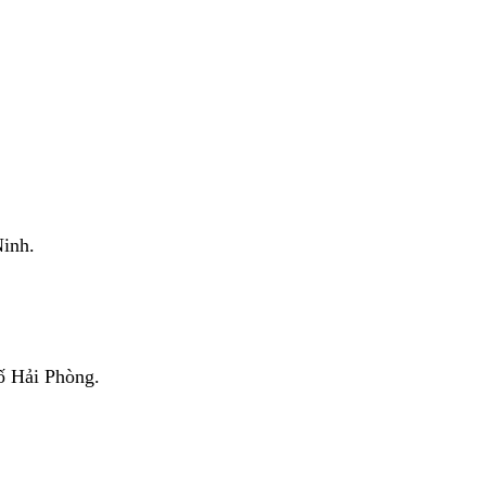
inh.
ố Hải Phòng.