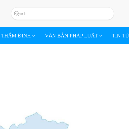
 THẨM ĐỊNH
VĂN BẢN PHÁP LUẬT
TIN T