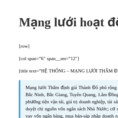
Mạng lưới hoạt đ
[row]
[col span=”6″ span__sm=”12″]
[title text=”HỆ THỐNG – MẠNG LƯỚI THẨM Đ
Mạng lưới Thẩm định giá Thành Đô phủ rộng 
Bắc Ninh, Bắc Giang, Tuyên Quang, Lâm Đồng. 
phương tiện vận tải, giá trị doanh nghiệp, tà
duyệt chi nguồn vốn ngân sách Nhà Nước; cơ sở
vay vốn ngân hàng, mua bán-sáp nhập doanh ngh