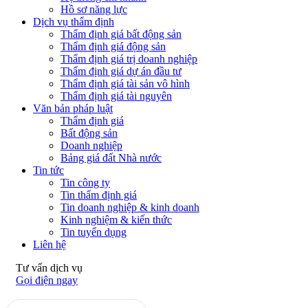
Hồ sơ năng lực
Dịch vụ thẩm định
Thẩm định giá bất động sản
Thẩm định giá động sản
Thẩm định giá trị doanh nghiệp
Thẩm định giá dự án đầu tư
Thẩm định giá tài sản vô hình
Thẩm định giá tài nguyên
Văn bản pháp luật
Thẩm định giá
Bất động sản
Doanh nghiệp
Bảng giá đất Nhà nước
Tin tức
Tin công ty
Tin thẩm định giá
Tin doanh nghiệp & kinh doanh
Kinh nghiệm & kiến thức
Tin tuyển dụng
Liên hệ
Tư vấn dịch vụ
Gọi điện ngay