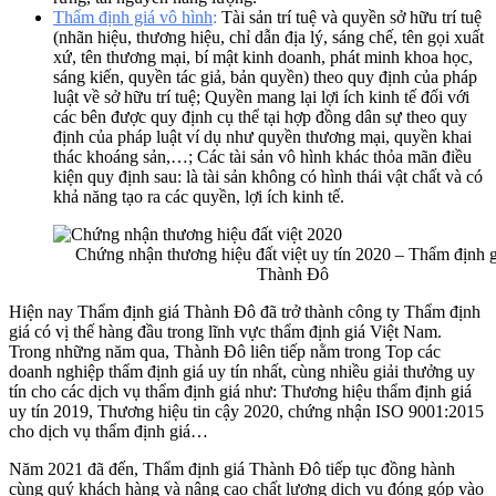
Thẩm định giá vô hình
:
Tài sản trí tuệ và quyền sở hữu trí tuệ
(nhãn hiệu, thương hiệu, chỉ dẫn địa lý, sáng chế, tên gọi xuất
xứ, tên thương mại, bí mật kinh doanh, phát minh khoa học,
sáng kiến, quyền tác giả, bản quyền) theo quy định của pháp
luật về sở hữu trí tuệ; Quyền mang lại lợi ích kinh tế đối với
các bên được quy định cụ thể tại hợp đồng dân sự theo quy
định của pháp luật ví dụ như quyền thương mại, quyền khai
thác khoáng sản,…; Các tài sản vô hình khác thỏa mãn điều
kiện quy định sau: là tài sản không có hình thái vật chất và có
khả năng tạo ra các quyền, lợi ích kinh tế.
Chứng nhận thương hiệu đất việt uy tín 2020 – Thẩm định g
Thành Đô
Hiện nay Thẩm định giá Thành Đô đã trở thành công ty Thẩm định
giá có vị thế hàng đầu trong lĩnh vực thẩm định giá Việt Nam.
Trong những năm qua, Thành Đô liên tiếp nằm trong Top các
doanh nghiệp thẩm định giá uy tín nhất, cùng nhiều giải thưởng uy
tín cho các dịch vụ thẩm định giá như: Thương hiệu thẩm định giá
uy tín 2019, Thương hiệu tin cậy 2020, chứng nhận ISO 9001:2015
cho dịch vụ thẩm định giá…
Năm 2021 đã đến, Thẩm định giá Thành Đô tiếp tục đồng hành
cùng quý khách hàng và nâng cao chất lượng dịch vụ đóng góp vào