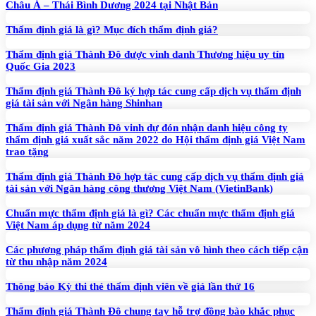
Châu Á – Thái Bình Dương 2024 tại Nhật Bản
Thẩm định giá là gì? Mục đích thẩm định giá?
Thẩm định giá Thành Đô được vinh danh Thương hiệu uy tín
Quốc Gia 2023
Thẩm định giá Thành Đô ký hợp tác cung cấp dịch vụ thẩm định
giá tài sản với Ngân hàng Shinhan
Thẩm định giá Thành Đô vinh dự đón nhận danh hiệu công ty
thẩm định giá xuất sắc năm 2022 do Hội thẩm định giá Việt Nam
trao tặng
Thẩm định giá Thành Đô hợp tác cung cấp dịch vụ thẩm định giá
tài sản với Ngân hàng công thương Việt Nam (VietinBank)
Chuẩn mực thẩm định giá là gì? Các chuẩn mực thẩm định giá
Việt Nam áp dụng từ năm 2024
Các phương pháp thẩm định giá tài sản vô hình theo cách tiếp cận
từ thu nhập năm 2024
Thông báo Kỳ thi thẻ thẩm định viên về giá lần thứ 16
Thẩm định giá Thành Đô chung tay hỗ trợ đồng bào khắc phục