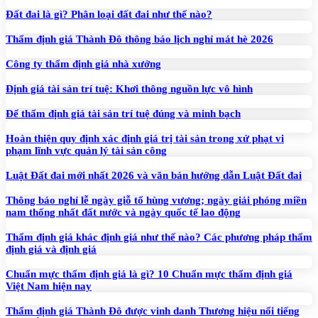
Đất đai là gì? Phân loại đất đai như thế nào?
Thẩm định giá Thành Đô thông báo lịch nghỉ mát hè 2026
Công ty thẩm định giá nhà xưởng
Định giá tài sản trí tuệ: Khơi thông nguồn lực vô hình
Để thẩm định giá tài sản trí tuệ đúng và minh bạch
Hoàn thiện quy định xác định giá trị tài sản trong xử phạt vi
phạm lĩnh vực quản lý tài sản công
Luật Đất đai mới nhất 2026 và văn bản hướng dẫn Luật Đất đai
Thông báo nghỉ lễ ngày giỗ tổ hùng vương; ngày giải phóng miền
nam thống nhất đất nước và ngày quốc tế lao động
Thẩm định giá khác định giá như thế nào? Các phương pháp thẩm
định giá và định giá
Chuẩn mực thẩm định giá là gì? 10 Chuẩn mực thẩm định giá
Việt Nam hiện nay
Thẩm định giá Thành Đô được vinh danh Thương hiệu nổi tiếng