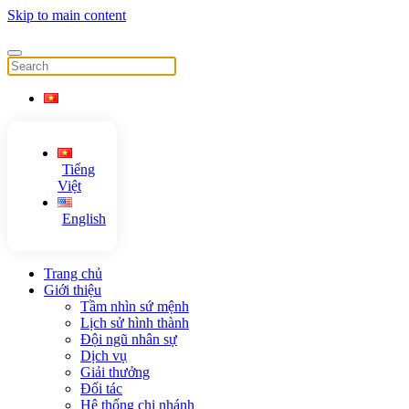
Skip to main content
Tiếng
Việt
English
Trang chủ
Giới thiệu
Tầm nhìn sứ mệnh
Lịch sử hình thành
Đội ngũ nhân sự
Dịch vụ
Giải thưởng
Đối tác
Hệ thống chi nhánh