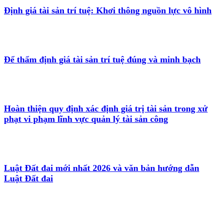
Định giá tài sản trí tuệ: Khơi thông nguồn lực vô hình
Để thẩm định giá tài sản trí tuệ đúng và minh bạch
Hoàn thiện quy định xác định giá trị tài sản trong xử
phạt vi phạm lĩnh vực quản lý tài sản công
Luật Đất đai mới nhất 2026 và văn bản hướng dẫn
Luật Đất đai