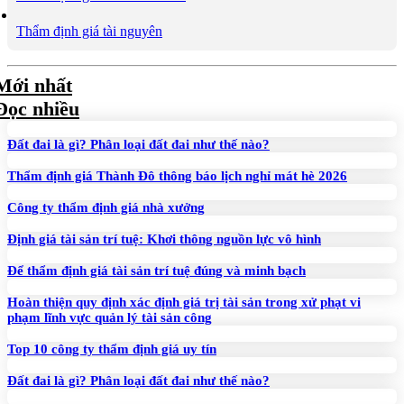
Thẩm định giá tài nguyên
Mới nhất
Đọc nhiều
Đất đai là gì? Phân loại đất đai như thế nào?
Thẩm định giá Thành Đô thông báo lịch nghỉ mát hè 2026
Công ty thẩm định giá nhà xưởng
Định giá tài sản trí tuệ: Khơi thông nguồn lực vô hình
Để thẩm định giá tài sản trí tuệ đúng và minh bạch
Hoàn thiện quy định xác định giá trị tài sản trong xử phạt vi
phạm lĩnh vực quản lý tài sản công
Top 10 công ty thẩm định giá uy tín
Đất đai là gì? Phân loại đất đai như thế nào?