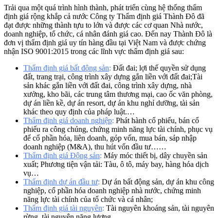
Trải qua một quá trình hình thành, phát triển cùng hệ thống thẩm
định giá rộng khắp cả nước Công ty Thẩm định giá Thành Đô đã
đạt được những thành tựu to lớn và được các cơ quan Nhà nước,
doanh nghiệp, tổ chức, cá nhân đánh giá cao. Đến nay Thành Đô là
đơn vị thẩm định giá uy tín hàng đầu tại Việt Nam và được chứng
nhận ISO 9001:2015 trong các lĩnh vực thẩm định giá sau:
Thẩm định giá bất động sản
:
Đất đai; lợi thế quyền sử dụng
đất, trang trại, công trình xây dựng gắn liền với đất đai;Tài
sản khác gắn liền với đất đai, công trình xây dựng, nhà
xưởng, kho bãi, các trung tâm thương mại, cao ốc văn phòng,
dự án liền kề, dự án resort, dự án khu nghỉ dưỡng, tài sản
khác theo quy định của pháp luật.…
Thẩm định giá doanh nghiệp
:
Phát hành cổ phiếu, bán cổ
phiếu ra công chúng, chứng minh năng lực tài chính, phục vụ
để cổ phần hóa, liên doanh, góp vốn, mua bán, sáp nhập
doanh nghiệp (M&A), thu hút vốn đầu tư……
Thẩm định giá Động sản
:
Máy móc thiết bị, dây chuyền sản
xuất; Phương tiện vận tải: Tàu, ô tô, máy bay, hàng hóa dịch
vụ…
Thẩm định dự án đầu tư
:
Dự án bất động sản, dự án khu công
nghiệp, cổ phần hóa doanh nghiệp nhà nước, chứng minh
năng lực tài chính của tổ chức và cá nhân;
Thẩm định giá tài nguyên
:
Tài nguyên khoáng sản, tài nguyên
rừng, tài nguyên năng lượng.