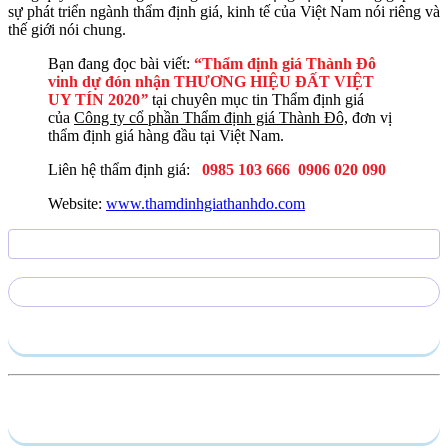
sự phát triển ngành thẩm định giá, kinh tế của Việt Nam nói riêng và
thế giới nói chung.
Bạn đang đọc bài viết:
“Thẩm định giá Thành Đô
vinh dự đón nhận THƯƠNG HIỆU ĐẤT VIỆT
UY TÍN 2020
”
tại chuyên mục tin Thẩm định giá
của
Công ty cổ phần Thẩm định giá Thành Đô,
đơn vị
thẩm định giá hàng đầu tại Việt Nam.
Liên hệ thẩm định giá:
0985 103 666
0906 020 090
Website:
www.thamdinhgiathanhdo.com
Gửi yêu cầu
Hồ sơ năng lực