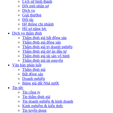
Lịch sử hình thành
Đội ngũ nhân sự
Dịch vụ
Giải thưởng
Đối tác
Hệ thống chi nhánh
Hồ sơ năng lực
Dịch vụ thẩm định
Thẩm định giá bất động sản
Thẩm định giá động sản
Thẩm định giá trị doanh nghiệp
Thẩm định giá dự án đầu tư
Thẩm định giá tài sản vô hình
Thẩm định giá tài nguyên
Văn bản pháp luật
Thẩm định giá
Bất động sản
Doanh nghiệp
Bảng giá đất Nhà nước
Tin tức
Tin công ty
Tin thẩm định giá
Tin doanh nghiệp & kinh doanh
Kinh nghiệm & kiến thức
Tin tuyển dụng