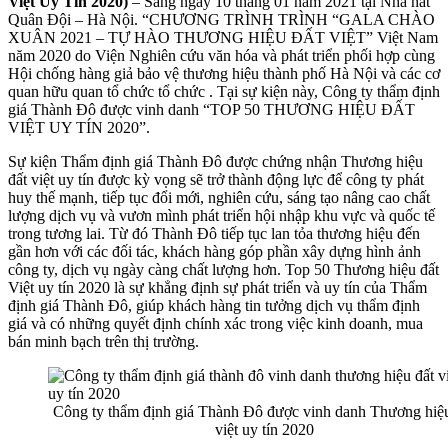
Việt Uy Tín 2020)
– Sáng ngày 10 tháng 01 năm 2021 tại Nhà hát
Quân Đội – Hà Nội. “CHƯƠNG TRÌNH TRÌNH “GALA CHÀO
XUÂN 2021 – TỰ HÀO THƯƠNG HIỆU ĐẤT VIỆT” Việt Nam
năm 2020 do Viện Nghiên cứu văn hóa và phát triển phối hợp cùng
Hội chống hàng giả bảo vệ thương hiệu thành phố Hà Nội và các cơ
quan hữu quan tổ chức tổ chức . Tại sự kiện này, Công ty thẩm định
giá Thành Đô được vinh danh “TOP 50 THƯƠNG HIỆU ĐẤT
VIỆT UY TÍN 2020”.
Sự kiện Thẩm định giá Thành Đô được chứng nhận Thương hiệu
đất việt uy tín được kỳ vọng sẽ trở thành động lực để công ty phát
huy thế mạnh, tiếp tục đổi mới, nghiên cứu, sáng tạo nâng cao chất
lượng dịch vụ và vươn mình phát triển hội nhập khu vực và quốc tế
trong tương lai. Từ đó Thành Đô tiếp tục lan tỏa thương hiệu đến
gần hơn với các đối tác, khách hàng góp phần xây dựng hình ảnh
công ty, dịch vụ ngày càng chất lượng hơn. Top 50 Thương hiệu đất
Việt uy tín 2020 là sự khẳng định sự phát triển và uy tín của Thẩm
định giá Thành Đô, giúp khách hàng tin tưởng dịch vụ thẩm định
giá và có những quyết định chính xác trong việc kinh doanh, mua
bán minh bạch trên thị trường.
Công ty thẩm định giá Thành Đô được vinh danh Thương hiệu
việt uy tín 2020