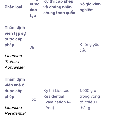
Kỳ thi cấp phép
được
Số giờ kinh
Phân loại
và chứng nhận
đào
nghiệm
chung toàn quốc
tạo
Thẩm định
viên tập sự
được cấp
Không yêu
phép
75
cầu
Licensed
Trainee
Appraisaer
Thẩm định
viên nhà ở
Kỳ thi Licesed
1.000 giờ
được cấp
Residential
trong vòng
phép
150
Examination (4
tối thiểu 6
Licensed
tiếng)
tháng.
Residential