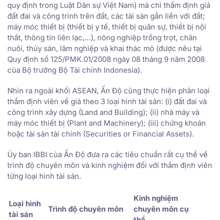
quy định trong Luật Dân sự Việt Nam) mà chỉ thẩm định giá
đất đai và công trình trên đất, các tài sản gắn liền với đất;
máy móc thiết bị (thiết bị y tế, thiết bị quân sự, thiết bị nội
thất, thông tin liên lạc,…), nông nghiệp trồng trọt, chăn
nuôi, thủy sản, lâm nghiệp và khai thác mỏ (được nêu tại
Quy định số 125/PMK.01/2008 ngày 08 tháng 9 năm 2008
của Bộ trưởng Bộ Tài chính Indonesia).
Nhìn ra ngoài khối ASEAN, Ấn Độ cũng thực hiện phân loại
thẩm định viên về giá theo 3 loại hình tài sản: (i) đất đai và
công trình xây dựng (Land and Building); (ii) nhà máy và
máy móc thiết bị (Plant and Machinery); (iii) chứng khoán
hoặc tài sản tài chính (Securities or Financial Assets).
Ủy ban IBBI của Ấn Độ đưa ra các tiêu chuẩn rất cụ thể về
trình độ chuyên môn và kinh nghiệm đối với thẩm định viên
từng loại hình tài sản.
Kinh nghiệm
Loại hình
Trình độ chuyên môn
chuyên môn cụ
tài sản
thể