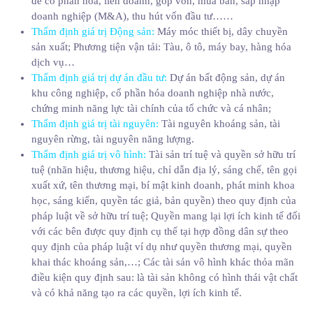
để cổ phần hóa, liên doanh, góp vốn, mua bán, sáp nhập
doanh nghiệp (M&A), thu hút vốn đầu tư……
Thẩm định giá trị Động sản
:
Máy móc thiết bị, dây chuyền
sản xuất; Phương tiện vận tải: Tàu, ô tô, máy bay, hàng hóa
dịch vụ…
Thẩm định giá trị dự án đầu tư
:
Dự án bất động sản, dự án
khu công nghiệp, cổ phần hóa doanh nghiệp nhà nước,
chứng minh năng lực tài chính của tổ chức và cá nhân;
Thẩm định giá trị tài nguyên
:
Tài nguyên khoáng sản, tài
nguyên rừng, tài nguyên năng lượng.
Thẩm định giá trị vô hình
:
Tài sản trí tuệ và quyền sở hữu trí
tuệ (nhãn hiệu, thương hiệu, chỉ dẫn địa lý, sáng chế, tên gọi
xuất xứ, tên thương mại, bí mật kinh doanh, phát minh khoa
học, sáng kiến, quyền tác giả, bản quyền) theo quy định của
pháp luật về sở hữu trí tuệ; Quyền mang lại lợi ích kinh tế đối
với các bên được quy định cụ thể tại hợp đồng dân sự theo
quy định của pháp luật ví dụ như quyền thương mại, quyền
khai thác khoáng sản,…; Các tài sản vô hình khác thỏa mãn
điều kiện quy định sau: là tài sản không có hình thái vật chất
và có khả năng tạo ra các quyền, lợi ích kinh tế.