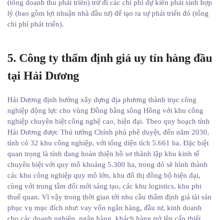
(tổng doanh thu phát triển) trừ đi các chi phí dự kiến phát sinh hợp
lý (bao gồm lợi nhuận nhà đầu tư) để tạo ra sự phát triển đó (tổng
chi phí phát triển).
5. Công ty thẩm định giá uy tín hàng đầu
tại Hải Dương
Hải Dương định hướng xây dựng địa phương thành trục công
nghiệp động lực cho vùng Đồng bằng sông Hồng với khu công
nghiệp chuyên biệt công nghệ cao, hiện đại. Theo quy hoạch tỉnh
Hải Dương được Thủ tướng Chính phủ phê duyệt, đến năm 2030,
tỉnh có 32 khu công nghiệp, với tổng diện tích 5.661 ha. Đặc biệt
quan trọng là tỉnh đang hoàn thiện hồ sơ thành lập khu kinh tế
chuyên biệt với quy mô khoảng 5.300 ha, trong đó sẽ hình thành
các khu công nghiệp quy mô lớn, khu đô thị đồng bộ hiện đại,
cùng với trung tâm đổi mới sáng tạo, các khu logistics, khu phi
thuế quan. Vì vậy trong thời gian tới nhu cầu thẩm định giá tài sản
phục vụ mục đích như: vay vốn ngân hàng, đầu tư, kinh doanh
cho các doanh nghiệp, ngân hàng, khách hàng trở lên cấp thiết.