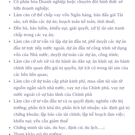
Cổ phần hóa Doanh nghiệp hoặc chuyển đổi hình thức sở
hữu doanh nghiệp;
Làm căn cứ thế chấp vay vốn Ngân hàng, bán đấu giá Tài
sản, xét thầu các dự án; hoạch toán kế toán, tính thuế;
Đền bù, bảo hiểm, khiếu nại, giải quyết, xử lý tài sản tranh
chấp trong các vụ án;
Làm căn cứ tư vấn và lập dự án đầu tư, phê duyệt các dự án
đầu tư trực tiếp nước ngoài, dự án đầu tư công trình sử dụng
vốn của Nhà nước, duyệt dự toán các dự án, công trình;
Làm căn cứ xét xử và thi hành án dân sự, án hình sự, án hành
chính liên quan đến giá trị quyền, lợi ích có trong tài sản của
các bên liên quan;
Làm căn cứ dự toán cấp phát kinh phí, mua sắm tài sản từ
nguồn ngân sách nhà nước, vay nợ của Chính phủ, vay nợ
nước ngoài có sự bảo lãnh của Chính phủ
Làm căn cứ tư vấn đầu tư và ra quyết định; nghiên cứu thị
trường; phân tích khả thi; phân tích lợi nhuận; xác định giá trị
chứng khoán; lập báo cáo tài chính; lập kế hoạch làm việc;
khiếu nại; yêu cầu giảm thuế
Chứng minh tài sản, du học, định cư, du lịch….;
Tham khảo giá thị trường;