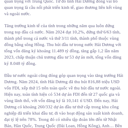
quan trọng với Trung Quốc. Từ đó tỉnh Hải Dương đóng vai trò
quan trọng là cầu nối phát triển kinh tế, giao thương liên kết vùng
và ngoài nước.
Tăng trưởng kinh tế của tỉnh trong những năm qua luôn đứng
trong top đầu cả nước. Năm 2024 đạt 10,2%, đứng thứ 6/63 tỉnh,
thành phố trong cả nước và thứ 3/11 tỉnh, thành phố thuộc vùng
đồng bằng sông Hồng. Thu hút đầu tư trong nước Hải Dương với
tổng vốn đăng ký khoảng 11.489 tỷ đồng, tăng gấp 1,2 lần năm
2023, chấp thuận chủ trương đầu tư 53 dự án mới, tổng vốn đăng
ký 8.048 tỷ đồng.
Đầu tư nước ngoài cũng đóng góp quan trọng vào tăng trưởng Hải
Dương. Năm 2024, tỉnh Hải Dương đã thu hút 816,88 triệu USD
vốn FDI, xếp thứ 15 trên toàn quốc về thu hút đầu tư nước ngoài.
Hiện nay, toàn tỉnh hiện có 534 dự án FDI đến từ 27 quốc gia và
vùng lãnh thổ, với vốn đăng ký là 10,141 tỉ USD. Đến nay, Hải
Dương có khoảng 260/332 dự án đầu tư thứ cấp trong khu công
nghiệp đã triển khai đầu tư, đi vào hoạt động sản xuất kinh doanh,
đạt tỷ lệ trên 78%. Trong đó có nhiều tập đoàn lớn đến từ Nhật
Bản, Hàn Quốc, Trung Quốc (Đài Loan, Hồng Kông), Anh… Bên