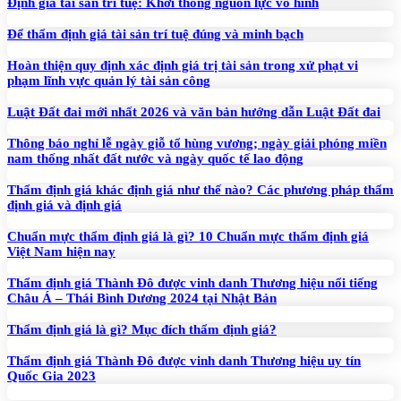
Định giá tài sản trí tuệ: Khơi thông nguồn lực vô hình
Để thẩm định giá tài sản trí tuệ đúng và minh bạch
Hoàn thiện quy định xác định giá trị tài sản trong xử phạt vi
phạm lĩnh vực quản lý tài sản công
Luật Đất đai mới nhất 2026 và văn bản hướng dẫn Luật Đất đai
Thông báo nghỉ lễ ngày giỗ tổ hùng vương; ngày giải phóng miền
nam thống nhất đất nước và ngày quốc tế lao động
Thẩm định giá khác định giá như thế nào? Các phương pháp thẩm
định giá và định giá
Chuẩn mực thẩm định giá là gì? 10 Chuẩn mực thẩm định giá
Việt Nam hiện nay
Thẩm định giá Thành Đô được vinh danh Thương hiệu nổi tiếng
Châu Á – Thái Bình Dương 2024 tại Nhật Bản
Thẩm định giá là gì? Mục đích thẩm định giá?
Thẩm định giá Thành Đô được vinh danh Thương hiệu uy tín
Quốc Gia 2023