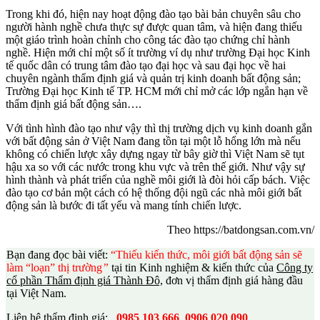
Trong khi đó, hiện nay hoạt động đào tạo bài bản chuyên sâu cho
người hành nghề chưa thực sự được quan tâm, và hiện đang thiếu
một giáo trình hoàn chỉnh cho công tác đào tạo chứng chỉ hành
nghề. Hiện mới chỉ một số ít trường ví dụ như trường Đại học Kinh
tế quốc dân có trung tâm đào tạo đại học và sau đại học về hai
chuyên ngành thẩm định giá và quản trị kinh doanh bất động sản;
Trường Đại học Kinh tế TP. HCM mới chỉ mở các lớp ngắn hạn về
thẩm định giá bất động sản….
Với tình hình đào tạo như vậy thì thị trường dịch vụ kinh doanh gắn
với bất động sản ở Việt Nam đang tồn tại một lỗ hổng lớn mà nếu
không có chiến lược xây dựng ngay từ bây giờ thì Việt Nam sẽ tụt
hậu xa so với các nước trong khu vực và trên thế giới. Như vậy sự
hình thành và phát triển của nghề môi giới là đòi hỏi cấp bách. Việc
đào tạo cơ bản một cách có hệ thống đội ngũ các nhà môi giới bất
động sản là bước đi tất yếu và mang tính chiến lược.
Theo https://batdongsan.com.vn/
Bạn đang đọc bài viết:
“Thiếu kiến thức, môi giới bất động sản sẽ
làm “loạn” thị trường
”
tại tin Kinh nghiệm & kiến thức của
Công ty
cổ phần Thẩm định giá Thành Đô,
đơn vị thẩm định giá hàng đầu
tại Việt Nam.
Liên hệ thẩm định giá:
0985 103 666
0906 020 090