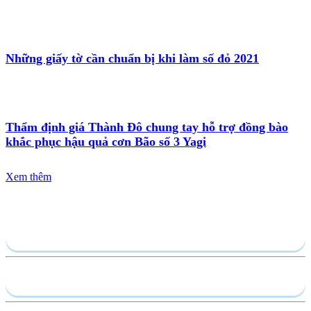
Những giấy tờ cần chuẩn bị khi làm số đỏ 2021
Thẩm định giá Thành Đô chung tay hỗ trợ đồng bào
khắc phục hậu quả cơn Bão số 3 Yagi
Xem thêm
Gửi yêu cầu
Hồ sơ năng lực