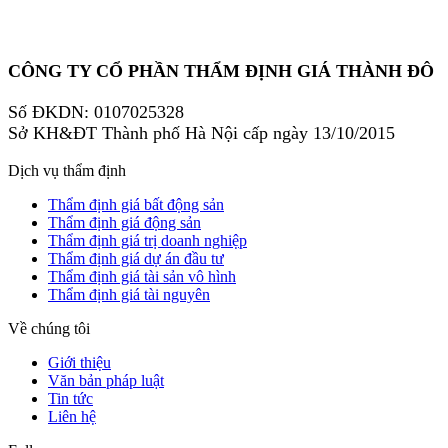
CÔNG TY CỔ PHẦN THẨM ĐỊNH GIÁ THÀNH ĐÔ
Số ĐKDN: 0107025328
Sở KH&ĐT Thành phố Hà Nội cấp ngày 13/10/2015
Dịch vụ thẩm định
Thẩm định giá bất động sản
Thẩm định giá động sản
Thẩm định giá trị doanh nghiệp
Thẩm định giá dự án đầu tư
Thẩm định giá tài sản vô hình
Thẩm định giá tài nguyên
Về chúng tôi
Giới thiệu
Văn bản pháp luật
Tin tức
Liên hệ