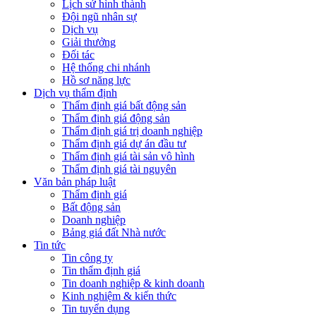
Lịch sử hình thành
Đội ngũ nhân sự
Dịch vụ
Giải thưởng
Đối tác
Hệ thống chi nhánh
Hồ sơ năng lực
Dịch vụ thẩm định
Thẩm định giá bất động sản
Thẩm định giá động sản
Thẩm định giá trị doanh nghiệp
Thẩm định giá dự án đầu tư
Thẩm định giá tài sản vô hình
Thẩm định giá tài nguyên
Văn bản pháp luật
Thẩm định giá
Bất động sản
Doanh nghiệp
Bảng giá đất Nhà nước
Tin tức
Tin công ty
Tin thẩm định giá
Tin doanh nghiệp & kinh doanh
Kinh nghiệm & kiến thức
Tin tuyển dụng