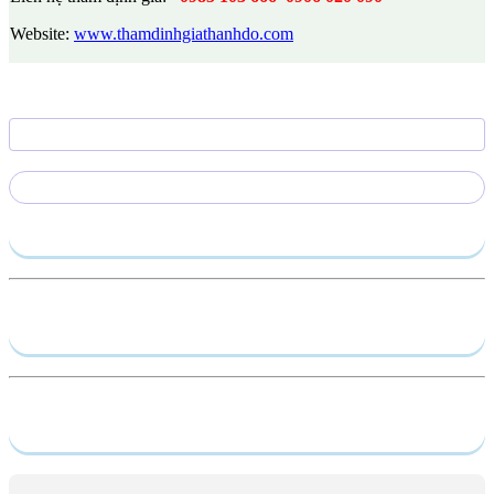
Website:
www.thamdinhgiathanhdo.com
Gửi yêu cầu
Hồ sơ năng lực
Dịch vụ