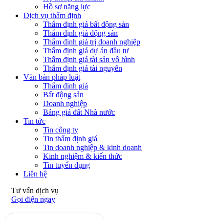
Hồ sơ năng lực
Dịch vụ thẩm định
Thẩm định giá bất động sản
Thẩm định giá động sản
Thẩm định giá trị doanh nghiệp
Thẩm định giá dự án đầu tư
Thẩm định giá tài sản vô hình
Thẩm định giá tài nguyên
Văn bản pháp luật
Thẩm định giá
Bất động sản
Doanh nghiệp
Bảng giá đất Nhà nước
Tin tức
Tin công ty
Tin thẩm định giá
Tin doanh nghiệp & kinh doanh
Kinh nghiệm & kiến thức
Tin tuyển dụng
Liên hệ
Tư vấn dịch vụ
Gọi điện ngay