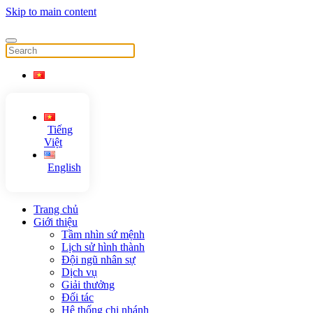
Skip to main content
Tiếng
Việt
English
Trang chủ
Giới thiệu
Tầm nhìn sứ mệnh
Lịch sử hình thành
Đội ngũ nhân sự
Dịch vụ
Giải thưởng
Đối tác
Hệ thống chi nhánh