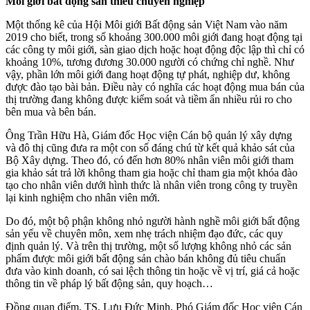
Môi giới bất động sản thiếu chuyên nghiệp
Một thống kê của Hội Môi giới Bất động sản Việt Nam vào năm
2019 cho biết, trong số khoảng 300.000 môi giới đang hoạt động tại
các công ty môi giới, sàn giao dịch hoặc hoạt động độc lập thì chỉ có
khoảng 10%, tương đương 30.000 người có chứng chỉ nghề. Như
vậy, phần lớn môi giới đang hoạt động tự phát, nghiệp dư, không
được đào tạo bài bản. Điều này có nghĩa các hoạt động mua bán của
thị trường đang không được kiểm soát và tiềm ẩn nhiều rủi ro cho
bên mua và bên bán.
Ông Trần Hữu Hà, Giám đốc Học viện Cán bộ quản lý xây dựng
và đô thị cũng đưa ra một con số đáng chú từ kết quả khảo sát của
Bộ Xây dựng. Theo đó, có đến hơn 80% nhân viên môi giới tham
gia khảo sát trả lời không tham gia hoặc chỉ tham gia một khóa đào
tạo cho nhân viên dưới hình thức là nhân viên trong công ty truyền
lại kinh nghiệm cho nhân viên mới.
Do đó, một bộ phận không nhỏ người hành nghề môi giới bất động
sản yếu về chuyên môn, xem nhẹ trách nhiệm đạo đức, các quy
định quản lý. Và trên thị trường, một số lượng không nhỏ các sản
phẩm được môi giới bất động sản chào bán không đủ tiêu chuẩn
đưa vào kinh doanh, có sai lệch thông tin hoặc về vị trí, giá cả hoặc
thông tin về pháp lý bất động sản, quy hoạch…
Đồng quan điểm, TS. Lưu Đức Minh, Phó Giám đốc Học viện Cán