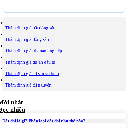
Dịch vụ
Thẩm định giá bất động sản
Thẩm định giá động sản
Thẩm định giá trị doanh nghiệp
Thẩm định giá dự án đầu tư
Thẩm định giá tài sản vô hình
Thẩm định giá tài nguyên
Mới nhất
Đọc nhiều
Đất đai là gì? Phân loại đất đai như thế nào?