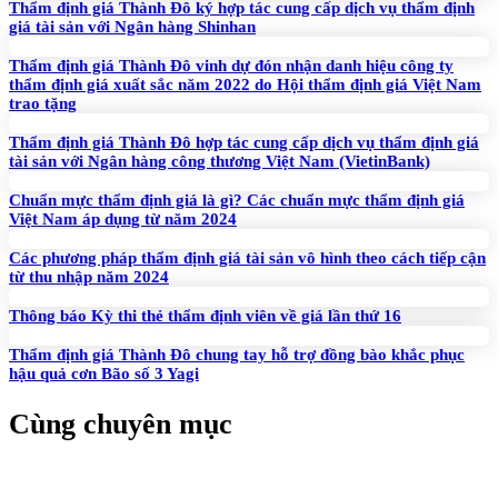
Thẩm định giá Thành Đô ký hợp tác cung cấp dịch vụ thẩm định
giá tài sản với Ngân hàng Shinhan
Thẩm định giá Thành Đô vinh dự đón nhận danh hiệu công ty
thẩm định giá xuất sắc năm 2022 do Hội thẩm định giá Việt Nam
trao tặng
Thẩm định giá Thành Đô hợp tác cung cấp dịch vụ thẩm định giá
tài sản với Ngân hàng công thương Việt Nam (VietinBank)
Chuẩn mực thẩm định giá là gì? Các chuẩn mực thẩm định giá
Việt Nam áp dụng từ năm 2024
Các phương pháp thẩm định giá tài sản vô hình theo cách tiếp cận
từ thu nhập năm 2024
Thông báo Kỳ thi thẻ thẩm định viên về giá lần thứ 16
Thẩm định giá Thành Đô chung tay hỗ trợ đồng bào khắc phục
hậu quả cơn Bão số 3 Yagi
Cùng chuyên mục