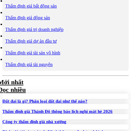
Thẩm định giá bất động sản
Thẩm định giá động sản
Thẩm định giá trị doanh nghiệp
Thẩm định giá dự án đầu tư
Thẩm định giá tài sản vô hình
Thẩm định giá tài nguyên
Mới nhất
Đọc nhiều
Đất đai là gì? Phân loại đất đai như thế nào?
Thẩm định giá Thành Đô thông báo lịch nghỉ mát hè 2026
Công ty thẩm định giá nhà xưởng