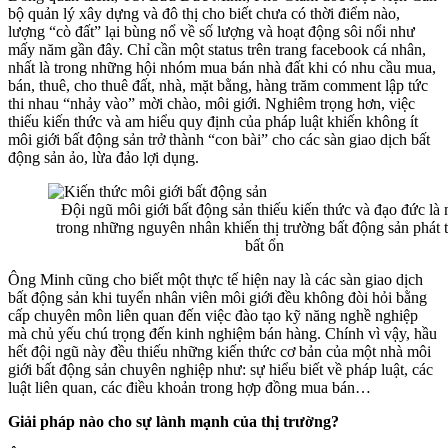
bộ quản lý xây dựng và đô thị cho biết chưa có thời điểm nào,
lượng “cò đất” lại bùng nổ về số lượng và hoạt động sôi nổi như
mấy năm gần đây. Chỉ cần một status trên trang facebook cá nhân,
nhất là trong những hội nhóm mua bán nhà đất khi có nhu cầu mua,
bán, thuê, cho thuê đất, nhà, mặt bằng, hàng trăm comment lập tức
thi nhau “nhảy vào” mời chào, môi giới. Nghiêm trọng hơn, việc
thiếu kiến thức và am hiểu quy định của pháp luật khiến không ít
môi giới bất động sản trở thành “con bài” cho các sàn giao dịch bất
động sản ảo, lừa đảo lợi dụng.
Đội ngũ môi giới bất động sản thiếu kiến thức và đạo đức là
trong những nguyên nhân khiến thị trường bất động sản phát t
bất ổn
Ông Minh cũng cho biết một thực tế hiện nay là các sàn giao dịch
bất động sản khi tuyển nhân viên môi giới đều không đòi hỏi bằng
cấp chuyên môn liên quan đến việc đào tạo kỹ năng nghề nghiệp
mà chủ yếu chú trọng đến kinh nghiệm bán hàng. Chính vì vậy, hầu
hết đội ngũ này đều thiếu những kiến thức cơ bản của một nhà môi
giới bất động sản chuyên nghiệp như: sự hiểu biết về pháp luật, các
luật liên quan, các điều khoản trong hợp đồng mua bán…
Giải pháp nào cho sự lành mạnh của thị trường?