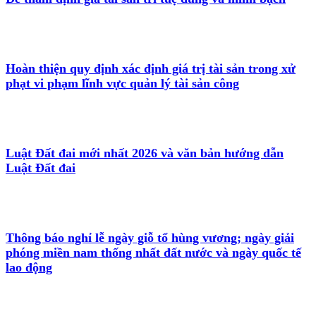
Hoàn thiện quy định xác định giá trị tài sản trong xử
phạt vi phạm lĩnh vực quản lý tài sản công
Luật Đất đai mới nhất 2026 và văn bản hướng dẫn
Luật Đất đai
Thông báo nghỉ lễ ngày giỗ tổ hùng vương; ngày giải
phóng miền nam thống nhất đất nước và ngày quốc tế
lao động