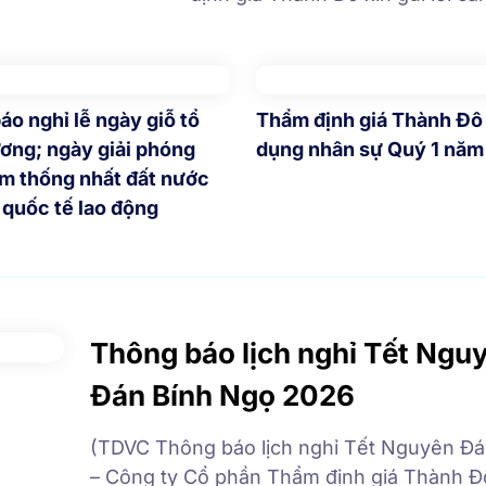
chân thành đến Quý Khách hàn
Đối tác đồng hành cùng Công t
tôi trong suốt thời gian qua. Cô
phần Thẩm định giá Thành Đô 
áo nghỉ lễ ngày giỗ tổ
Thẩm định giá Thành Đô
ơng; ngày giải phóng
dụng nhân sự Quý 1 năm
m thống nhất đất nước
 quốc tế lao động
Thông báo lịch nghỉ Tết Ngu
Đán Bính Ngọ 2026
(TDVC Thông báo lịch nghỉ Tết Nguyên Đ
– Công ty Cổ phần Thẩm định giá Thành Đ