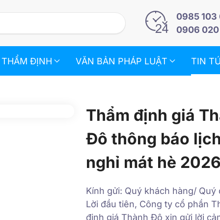
0985 103
0906 020
 THẨM ĐỊNH
VĂN BẢN PHÁP LUẬT
TIN T
Thẩm định giá T
Đô thông báo lịc
nghỉ mát hè 202
Kính gửi: Quý khách hàng/ Quý đ
Lời đầu tiên, Công ty cổ phần 
định giá Thành Đô xin gửi lời c