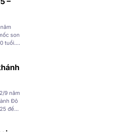
5 –
0 năm
 mốc son
0 tuổi.
nh giá
hách
 khánh
 2/9 năm
hành Đô
025 đến
i gian
9/2025