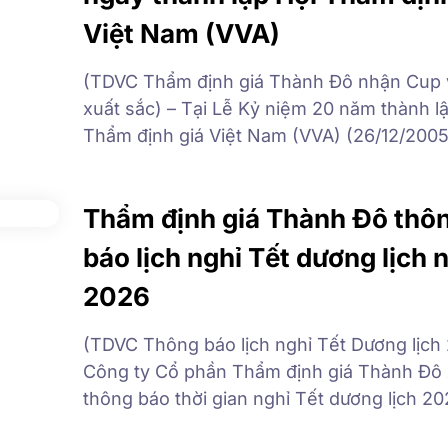
Việt Nam (VVA)
(TDVC Thẩm định giá Thành Đô nhận Cup
xuất sắc) – Tại Lễ Kỷ niệm 20 năm thành l
Thẩm định giá Việt Nam (VVA) (26/12/2005
26/12/2025) tổ chức tại Hà Nội ngày 25/12
Công ty cổ phần Thẩm định giá Thành Đô 
Thẩm định giá Thành Đô thô
dự được nhận Cup vàng công ty […]
báo lịch nghỉ Tết dương lịch
2026
(TDVC Thông báo lịch nghỉ Tết Dương lịch
Công ty Cổ phần Thẩm định giá Thành Đô 
thông báo thời gian nghỉ Tết dương lịch 20
toàn thể cán bộ nhân viên công ty, Quý k