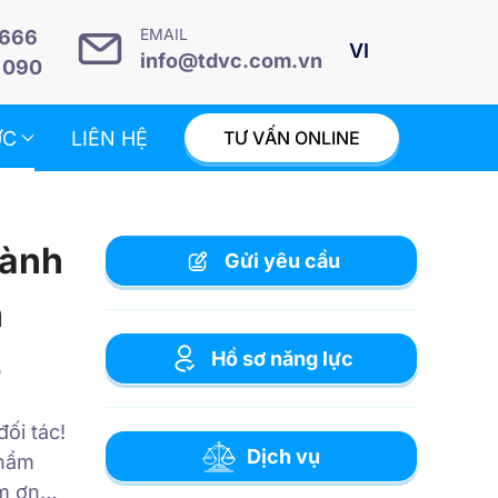
EMAIL
 666
info@tdvc.com.vn
 090
ỨC
LIÊN HỆ
TƯ VẤN ONLINE
hành
Gửi yêu cầu
h
6
Hồ sơ năng lực
ối tác!
Dịch vụ
Thẩm
ảm ơn