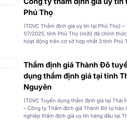
Công ty thẩm định giá uy tín 
Thời gian đi làm lại: ngày 03/9/2025 […]
Phú Thọ
(TDVC Thẩm định giá uy tín tại Phú Thọ) –
1/7/2025, tỉnh Phú Thọ (mới) đã chính thức
hoạt động trên cơ sở hợp nhất 3 tỉnh Phú 
Vĩnh Phúc- Hòa Bình. Đây là bước ngoặt có
chiến lược nhằm mở ra không gian, động l
Thẩm định giá Thành Đô tuy
triển […]
dụng thẩm định giá tại tỉnh T
Nguyên
(TDVC Tuyển dụng thẩm định giá tại Thái
– Công ty Thẩm định giá Thành Đô tự hào 
nghiệp thẩm định giá uy tín hàng đầu tại T
Nguyên với môi trường chuyên nghiệp, n