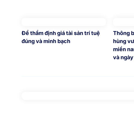
Để thẩm định giá tài sản trí tuệ
Thông b
đúng và minh bạch
hùng vư
miền na
và ngày