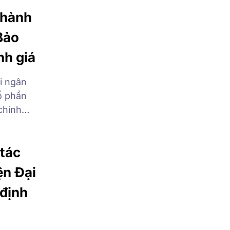
hỉ: Thứ
thành
Bảo
nh giá
i ngân
ổ phần
chính
rong
 Qua đó
tác
n Đại
định