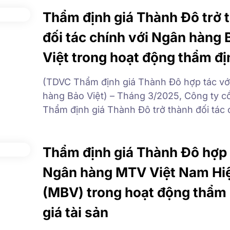
hàng và Quý đối tác như sau: Thời gian ng
Thẩm định giá Thành Đô trở 
5, ngày 01/01/2026 Thời […]
đối tác chính với Ngân hàng 
Việt trong hoạt động thẩm đị
(TDVC Thẩm định giá Thành Đô hợp tác vớ
hàng Bảo Việt) – Tháng 3/2025, Công ty c
Thẩm định giá Thành Đô trở thành đối tác 
với Ngân hàng Bảo Việt (BAOVIET Bank) t
hoạt động thẩm định giá tài sản đảm bảo.
Thẩm định giá Thành Đô hợp 
Công ty Thẩm định giá Thành […]
Ngân hàng MTV Việt Nam Hiệ
(MBV) trong hoạt động thẩm 
giá tài sản