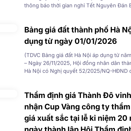
thông báo thời gian nghỉ Tết Nguyên Đán 
Ngọ 2026 tới CBNV công ty, Quý khách hà
Quý đối tác như sau: Thời gian nghỉ: Từ th
Bảng giá đất thành phố Hà Nộ
14/02/2026 (ngày 27/12 AL) […]
dụng từ ngày 01/01/2026
(TDVC Bảng giá đất Hà Nội áp dụng từ nă
– Ngày 26/11/2025, Hội đồng nhân dân th
Hà Nội có Nghị quyết 52/2025/NQ-HĐND 
về Bảng giá đất lần đầu để công bố và áp 
01 tháng 01 năm 2026 trên địa bàn thành 
Thẩm định giá Thành Đô vinh
Nội. Ngoài ra, […]
nhận Cup Vàng công ty thẩm
giá xuất sắc tại lễ kỉ niệm 2
ngày thành lập Hội Thẩm định