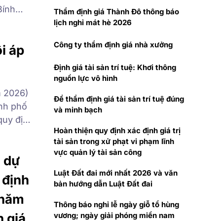
Bính
Thẩm định giá Thành Đô thông báo
ng và
lịch nghỉ mát hè 2026
ứ 7, ngày
Công ty thẩm định giá nhà xưởng
i áp
Định giá tài sản trí tuệ: Khơi thông
nguồn lực vô hình
m 2026)
Để thẩm định giá tài sản trí tuệ đúng
ành phố
và minh bạch
quy định
Hoàn thiện quy định xác định giá trị
dụng từ
tài sản trong xử phạt vi phạm lĩnh
phố Hà
vực quản lý tài sản công
 dự
Luật Đất đai mới nhất 2026 và văn
 định
bản hướng dẫn Luật Đất đai
0 năm
Thông báo nghỉ lễ ngày giỗ tổ hùng
 giá
vương; ngày giải phóng miền nam