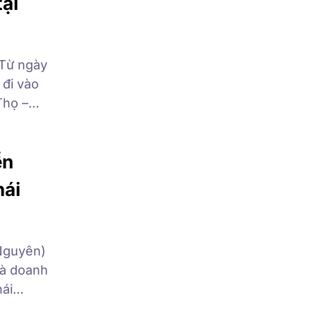
tại
 Từ ngày
 đi vào
Thọ –
 tính
ực phát
ển
hái
 Nguyên)
là doanh
hái
ăng động