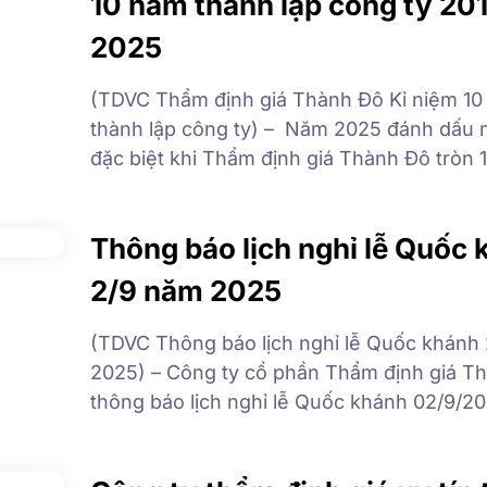
10 năm thành lập công ty 201
2025
(TDVC Thẩm định giá Thành Đô Kỉ niệm 1
thành lập công ty) – Năm 2025 đánh dấu
đặc biệt khi Thẩm định giá Thành Đô tròn 1
Với chặng đường 10 năm phát triển thẩm đị
Thành Đô tự hào vượt qua mọi khó khăn, t
Thông báo lịch nghỉ lễ Quốc
thức, không ngừng […]
2/9 năm 2025
(TDVC Thông báo lịch nghỉ lễ Quốc khánh
2025) – Công ty cổ phần Thẩm định giá T
thông báo lịch nghỉ lễ Quốc khánh 02/9/2
Quý đối tác, Quý khách hàng như sau: Thờ
nghỉ: từ ngày 30/8/2025 đến hết ngày 02/