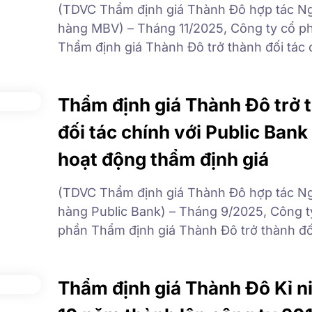
(TDVC Thẩm định giá Thành Đô hợp tác N
hàng MBV) – Tháng 11/2025, Công ty cổ p
Thẩm định giá Thành Đô trở thành đối tác 
với Ngân hàng MBV trong hoạt động thẩm 
tài sản đảm bảo. Qua đó Công ty Thẩm địn
Thẩm định giá Thành Đô trở 
Thành Đô được lựa chọn để […]
đối tác chính với Public Bank
hoạt động thẩm định giá
(TDVC Thẩm định giá Thành Đô hợp tác N
hàng Public Bank) – Tháng 9/2025, Công t
phần Thẩm định giá Thành Đô trở thành đố
chính với Public Bank trong hoạt động thẩ
giá tài sản đảm bảo. Qua đó Công ty Thẩm 
Thẩm định giá Thành Đô Kỉ n
Thành Đô được lựa chọn để […]