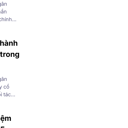
gân
hần
chính
định giá
h giá
thành
 trong
gân
y cổ
i tác
m định
định giá
iệm