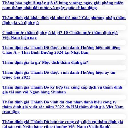
Thông báo nghỉ lễ ngày giỗ tổ hùng vương; ngày giải phóng miền
nam thống nhất đất nước và ngày quốc tế lao động
Thẩm định giá khác định giá như thế nào? Các phương pháp thẩm
định giá và định giá
Chuẩn mực thẩm định giá là gì? 10 Chuẩn mực thẩm định giá
Việt Nam hiện nay
Thẩm định giá Thành Đô được vinh danh Thương hiệu nổi tiếng
Châu Á – Thái Bình Dương 2024 tại Nhật Bản
Thẩm định giá là gì? Mục đích thẩm định giá?
Thẩm định giá Thành Đô được vinh danh Thương hiệu uy tín
Quốc Gia 2023
Thẩm định giá Thành Đô ký hợp tác cung cấp dịch vụ thẩm định
giá tài sản với Ngân hàng Shinhan
Thẩm định giá Thành Đô vinh dự đón nhận danh hiệu công ty
thẩm định giá xuất sắc năm 2022 do Hội thẩm định giá Việt Nam
trao tặng
Thẩm định giá Thành Đô hợp tác cung cấp dịch vụ thẩm định giá
tài sản với Ngân hàng công thương Việt Nam (VietinBank)