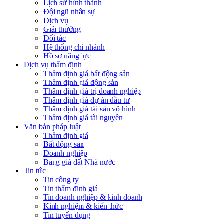
Lịch sử hình thành
Đội ngũ nhân sự
Dịch vụ
Giải thưởng
Đối tác
Hệ thống chi nhánh
Hồ sơ năng lực
Dịch vụ thẩm định
Thẩm định giá bất động sản
Thẩm định giá động sản
Thẩm định giá trị doanh nghiệp
Thẩm định giá dự án đầu tư
Thẩm định giá tài sản vô hình
Thẩm định giá tài nguyên
Văn bản pháp luật
Thẩm định giá
Bất động sản
Doanh nghiệp
Bảng giá đất Nhà nước
Tin tức
Tin công ty
Tin thẩm định giá
Tin doanh nghiệp & kinh doanh
Kinh nghiệm & kiến thức
Tin tuyển dụng