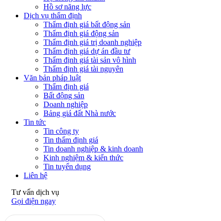
Hồ sơ năng lực
Dịch vụ thẩm định
Thẩm định giá bất động sản
Thẩm định giá động sản
Thẩm định giá trị doanh nghiệp
Thẩm định giá dự án đầu tư
Thẩm định giá tài sản vô hình
Thẩm định giá tài nguyên
Văn bản pháp luật
Thẩm định giá
Bất động sản
Doanh nghiệp
Bảng giá đất Nhà nước
Tin tức
Tin công ty
Tin thẩm định giá
Tin doanh nghiệp & kinh doanh
Kinh nghiệm & kiến thức
Tin tuyển dụng
Liên hệ
Tư vấn dịch vụ
Gọi điện ngay