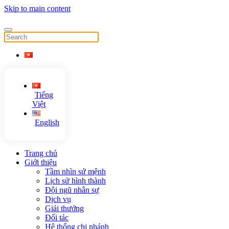
Skip to main content
Tiếng
Việt
English
Trang chủ
Giới thiệu
Tầm nhìn sứ mệnh
Lịch sử hình thành
Đội ngũ nhân sự
Dịch vụ
Giải thưởng
Đối tác
Hệ thống chi nhánh