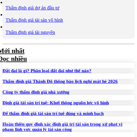
Thẩm định giá dự án đầu tư
Thẩm định giá tài sản vô hình
Thẩm định giá tài nguyên
Mới nhất
Đọc nhiều
Đất đai là gì? Phân loại đất đai như thế nào?
Thẩm định giá Thành Đô thông báo lịch nghỉ mát hè 2026
Công ty thẩm định giá nhà xưởng
Định giá tài sản trí tuệ: Khơi thông nguồn lực vô hình
Để thẩm định giá tài sản trí tuệ đúng và minh bạch
Hoàn thiện quy định xác định giá trị tài sản trong xử phạt vi
phạm lĩnh vực quản lý tài sản công