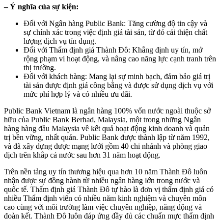
– Ý nghĩa của sự kiện:
Đối với Ngân hàng Public Bank: Tăng cường độ tin cậy và
sự chính xác trong việc định giá tài sản, từ đó cải thiện chất
lượng dịch vụ tín dụng.
Đối với Thẩm định giá Thành Đô: Khẳng định uy tín, mở
rộng phạm vi hoạt động, và nâng cao năng lực cạnh tranh trên
thị trường.
Đối với khách hàng: Mang lại sự minh bạch, đảm bảo giá trị
tài sản được định giá công bằng và được sử dụng dịch vụ với
mức phí hợp lý và có nhiều ưu đãi.
Public Bank Vietnam là ngân hàng 100% vốn nước ngoài thuộc sở
hữu của Public Bank Berhad, Malaysia, một trong những Ngân
hàng hàng đầu Malaysia về kết quả hoạt động kinh doanh và quản
trị bền vững, nhất quán. Public Bank được thành lập từ năm 1992,
và đã xây dựng được mạng lưới gồm 40 chi nhánh và phòng giao
dịch trên khắp cả nước sau hơn 31 năm hoạt động.
Trên nền tảng uy tín thương hiệu qua hơn 10 năm Thành Đô luôn
nhận được sự đồng hành từ nhiều ngân hàng lớn trong nước và
quốc tế. Thẩm định giá Thành Đô tự hào là đơn vị thẩm định giá có
nhiều Thẩm định viên có nhiều năm kinh nghiệm và chuyên môn
cao cùng với môi trường làm việc chuyên nghiệp, năng động và
đoàn kết. Thành Đô luôn đáp ứng đầy đủ các chuẩn mực thẩm định