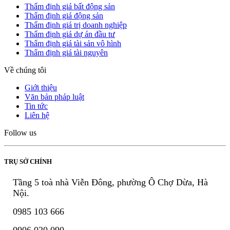
Thẩm định giá bất động sản
Thẩm định giá động sản
Thẩm định giá trị doanh nghiệp
Thẩm định giá dự án đầu tư
Thẩm định giá tài sản vô hình
Thẩm định giá tài nguyên
Về chúng tôi
Giới thiệu
Văn bản pháp luật
Tin tức
Liên hệ
Follow us
TRỤ SỞ CHÍNH
Tầng 5 toà nhà Viễn Đông, phường Ô Chợ Dừa, Hà
Nội.
0985 103 666
0906 020 090