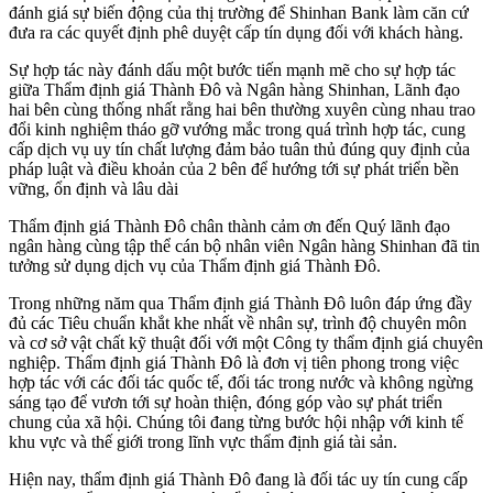
đánh giá sự biến động của thị trường để Shinhan Bank làm căn cứ
đưa ra các quyết định phê duyệt cấp tín dụng đối với khách hàng.
Sự hợp tác này đánh dấu một bước tiến mạnh mẽ cho sự hợp tác
giữa Thẩm định giá Thành Đô và Ngân hàng Shinhan, Lãnh đạo
hai bên cùng thống nhất rằng hai bên thường xuyên cùng nhau trao
đổi kinh nghiệm tháo gỡ vướng mắc trong quá trình hợp tác, cung
cấp dịch vụ uy tín chất lượng đảm bảo tuân thủ đúng quy định của
pháp luật và điều khoản của 2 bên để hướng tới sự phát triển bền
vững, ổn định và lâu dài
Thẩm định giá Thành Đô chân thành cảm ơn đến Quý lãnh đạo
ngân hàng cùng tập thể cán bộ nhân viên Ngân hàng Shinhan đã tin
tưởng sử dụng dịch vụ của Thẩm định giá Thành Đô.
Trong những năm qua Thẩm định giá Thành Đô luôn đáp ứng đầy
đủ các Tiêu chuẩn khắt khe nhất về nhân sự, trình độ chuyên môn
và cơ sở vật chất kỹ thuật đối với một Công ty thẩm định giá chuyên
nghiệp. Thẩm định giá Thành Đô là đơn vị tiên phong trong việc
hợp tác với các đối tác quốc tế, đối tác trong nước và không ngừng
sáng tạo để vươn tới sự hoàn thiện, đóng góp vào sự phát triển
chung của xã hội. Chúng tôi đang từng bước hội nhập với kinh tế
khu vực và thế giới trong lĩnh vực thẩm định giá tài sản.
Hiện nay, thẩm định giá Thành Đô đang là đối tác uy tín cung cấp