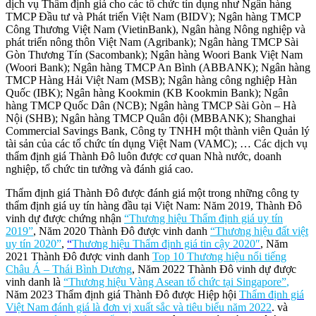
dịch vụ Thẩm định giá cho các tổ chức tín dụng như Ngân hàng
TMCP Đầu tư và Phát triển Việt Nam (BIDV); Ngân hàng TMCP
Công Thương Việt Nam (VietinBank), Ngân hàng Nông nghiệp và
phát triển nông thôn Việt Nam (Agribank); Ngân hàng TMCP Sài
Gòn Thương Tín (Sacombank); Ngân hàng Woori Bank Việt Nam
(Woori Bank); Ngân hàng TMCP An Bình (ABBANK); Ngân hàng
TMCP Hàng Hải Việt Nam (MSB); Ngân hàng công nghiệp Hàn
Quốc (IBK); Ngân hàng Kookmin (KB Kookmin Bank); Ngân
hàng TMCP Quốc Dân (NCB); Ngân hàng TMCP Sài Gòn – Hà
Nội (SHB); Ngân hàng TMCP Quân đội (MBBANK); Shanghai
Commercial Savings Bank, Công ty TNHH một thành viên Quản lý
tài sản của các tổ chức tín dụng Việt Nam (VAMC); … Các dịch vụ
thẩm định giá Thành Đô luôn được cơ quan Nhà nước, doanh
nghiệp, tổ chức tin tưởng và đánh giá cao.
Thẩm định giá Thành Đô được đánh giá một trong những công ty
thẩm định giá uy tín hàng đầu tại Việt Nam: Năm 2019, Thành Đô
vinh dự được chứng nhận
“Thương hiệu Thẩm định giá uy tín
2019”
, Năm 2020 Thành Đô được vinh danh
“Thương hiệu đất việt
uy tín 2020”
,
“
Thương hiệu Thẩm định giá tin cậy 2020″
, Năm
2021 Thành Đô được vinh danh
Top 10 Thương hiệu nổi tiếng
Châu Á – Thái Bình Dương
, Năm 2022 Thành Đô vinh dự được
vinh danh là
“Thương hiệu Vàng Asean tổ chức tại Singapore”
,
Năm 2023 Thẩm định giá Thành Đô được Hiệp hội
Thẩm định giá
Việt Nam đánh giá là đơn vị xuất sắc và tiêu biểu năm 2022
. và