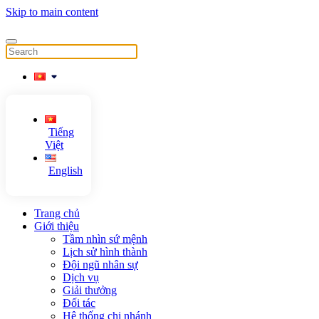
Skip to main content
Tiếng
Việt
English
Trang chủ
Giới thiệu
Tầm nhìn sứ mệnh
Lịch sử hình thành
Đội ngũ nhân sự
Dịch vụ
Giải thưởng
Đối tác
Hệ thống chi nhánh