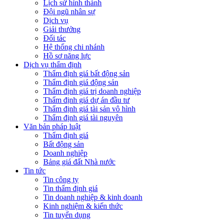
Lịch sử hình thành
Đội ngũ nhân sự
Dịch vụ
Giải thưởng
Đối tác
Hệ thống chi nhánh
Hồ sơ năng lực
Dịch vụ thẩm định
Thẩm định giá bất động sản
Thẩm định giá động sản
Thẩm định giá trị doanh nghiệp
Thẩm định giá dự án đầu tư
Thẩm định giá tài sản vô hình
Thẩm định giá tài nguyên
Văn bản pháp luật
Thẩm định giá
Bất động sản
Doanh nghiệp
Bảng giá đất Nhà nước
Tin tức
Tin công ty
Tin thẩm định giá
Tin doanh nghiệp & kinh doanh
Kinh nghiệm & kiến thức
Tin tuyển dụng