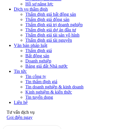
Hồ sơ năng lực
Dịch vụ thẩm định
Thẩm định giá bất động sản
Thẩm định giá động sản
Thẩm định giá trị doanh nghiệp
Thẩm định giá dự án đầu tư
Thẩm định giá tài sản vô hình
Thẩm định giá tài nguyên
Văn bản pháp luật
Thẩm định giá
Bất động sản
Doanh nghiệp
Bảng giá đất Nhà nước
Tin tức
Tin công ty
Tin thẩm định giá
Tin doanh nghiệp & kinh doanh
Kinh nghiệm & kiến thức
Tin tuyển dụng
Liên hệ
Tư vấn dịch vụ
Gọi điện ngay