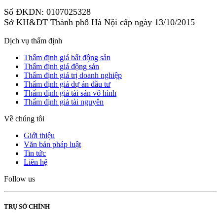
Số ĐKDN: 0107025328
Sở KH&ĐT Thành phố Hà Nội cấp ngày 13/10/2015
Dịch vụ thẩm định
Thẩm định giá bất động sản
Thẩm định giá động sản
Thẩm định giá trị doanh nghiệp
Thẩm định giá dự án đầu tư
Thẩm định giá tài sản vô hình
Thẩm định giá tài nguyên
Về chúng tôi
Giới thiệu
Văn bản pháp luật
Tin tức
Liên hệ
Follow us
TRỤ SỞ CHÍNH