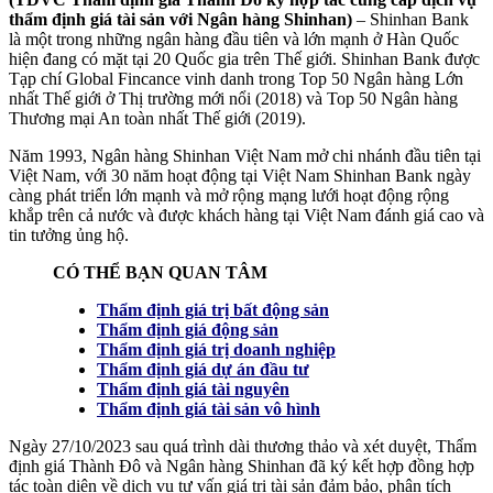
thẩm định giá tài sản với Ngân hàng Shinhan)
– Shinhan Bank
là một trong những ngân hàng đầu tiên và lớn mạnh ở Hàn Quốc
hiện đang có mặt tại 20 Quốc gia trên Thế giới. Shinhan Bank được
Tạp chí Global Fincance vinh danh trong Top 50 Ngân hàng Lớn
nhất Thế giới ở Thị trường mới nổi (2018) và Top 50 Ngân hàng
Thương mại An toàn nhất Thế giới (2019).
Năm 1993, Ngân hàng Shinhan Việt Nam mở chi nhánh đầu tiên tại
Việt Nam, với 30 năm hoạt động tại Việt Nam Shinhan Bank ngày
càng phát triển lớn mạnh và mở rộng mạng lưới hoạt động rộng
khắp trên cả nước và được khách hàng tại Việt Nam đánh giá cao và
tin tưởng ủng hộ.
CÓ THỂ BẠN QUAN TÂM
Thẩm định giá trị bất động sản
Thẩm định giá động sản
Thẩm định giá trị doanh nghiệp
Thẩm định giá dự án đầu tư
Thẩm định giá tài nguyên
Thẩm định giá tài sản vô hình
Ngày 27/10/2023 sau quá trình dài thương thảo và xét duyệt, Thẩm
định giá Thành Đô và Ngân hàng Shinhan đã ký kết hợp đồng hợp
tác toàn diện về dịch vụ tư vấn giá trị tài sản đảm bảo, phân tích