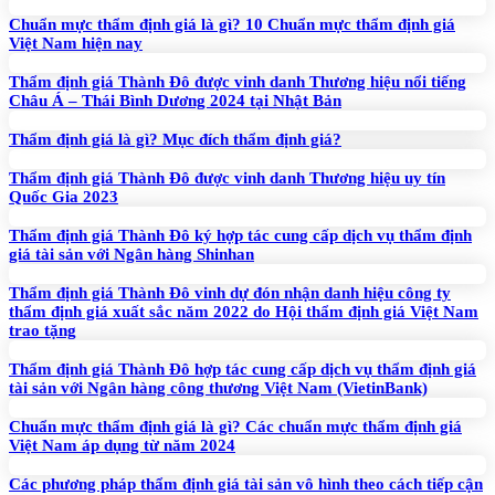
Chuẩn mực thẩm định giá là gì? 10 Chuẩn mực thẩm định giá
Việt Nam hiện nay
Thẩm định giá Thành Đô được vinh danh Thương hiệu nổi tiếng
Châu Á – Thái Bình Dương 2024 tại Nhật Bản
Thẩm định giá là gì? Mục đích thẩm định giá?
Thẩm định giá Thành Đô được vinh danh Thương hiệu uy tín
Quốc Gia 2023
Thẩm định giá Thành Đô ký hợp tác cung cấp dịch vụ thẩm định
giá tài sản với Ngân hàng Shinhan
Thẩm định giá Thành Đô vinh dự đón nhận danh hiệu công ty
thẩm định giá xuất sắc năm 2022 do Hội thẩm định giá Việt Nam
trao tặng
Thẩm định giá Thành Đô hợp tác cung cấp dịch vụ thẩm định giá
tài sản với Ngân hàng công thương Việt Nam (VietinBank)
Chuẩn mực thẩm định giá là gì? Các chuẩn mực thẩm định giá
Việt Nam áp dụng từ năm 2024
Các phương pháp thẩm định giá tài sản vô hình theo cách tiếp cận