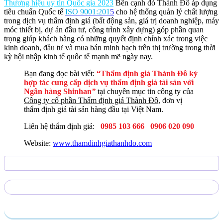
Thương hiệu uy tín Quốc gia 2023
Bên cạnh đó Thành Đô áp dụng
tiêu chuẩn Quốc tế
ISO 9001:201
5
cho hệ thống quản lý chất lượng
trong dịch vụ thẩm định giá (bất động sản, giá trị doanh nghiệp, máy
móc thiết bị, dự án đầu tư, công trình xây dựng) góp phần quan
trọng giúp khách hàng có những quyết định chính xác trong việc
kinh doanh, đầu tư và mua bán minh bạch trên thị trường trong thời
kỳ hội nhập kinh tế quốc tế mạnh mẽ ngày nay.
Bạn đang đọc bài viết:
“Thẩm định giá Thành Đô ký
hợp tác cung cấp dịch vụ thẩm định giá tài sản với
Ngân hàng Shinhan
”
tại chuyên mục tin công ty của
Công ty cổ phần Thẩm định giá Thành Đô,
đơn vị
thẩm định giá tài sản hàng đầu tại Việt Nam.
Liên hệ thẩm định giá:
0985 103 666
0906 020 090
Website:
www.thamdinhgiathanhdo.com
Gửi yêu cầu