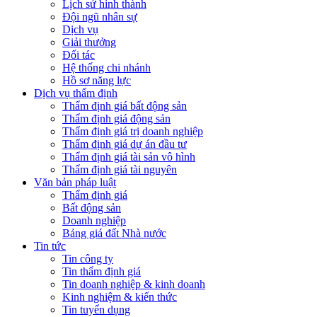
Lịch sử hình thành
Đội ngũ nhân sự
Dịch vụ
Giải thưởng
Đối tác
Hệ thống chi nhánh
Hồ sơ năng lực
Dịch vụ thẩm định
Thẩm định giá bất động sản
Thẩm định giá động sản
Thẩm định giá trị doanh nghiệp
Thẩm định giá dự án đầu tư
Thẩm định giá tài sản vô hình
Thẩm định giá tài nguyên
Văn bản pháp luật
Thẩm định giá
Bất động sản
Doanh nghiệp
Bảng giá đất Nhà nước
Tin tức
Tin công ty
Tin thẩm định giá
Tin doanh nghiệp & kinh doanh
Kinh nghiệm & kiến thức
Tin tuyển dụng