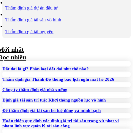
Thẩm định giá dự án đầu tư
Thẩm định giá tài sản vô hình
Thẩm định giá tài nguyên
Mới nhất
Đọc nhiều
Đất đai là gì? Phân loại đất đai như thế nào?
Thẩm định giá Thành Đô thông báo lịch nghỉ mát hè 2026
Công ty thẩm định giá nhà xưởng
Định giá tài sản trí tuệ: Khơi thông nguồn lực vô hình
Để thẩm định giá tài sản trí tuệ đúng và minh bạch
Hoàn thiện quy định xác định giá trị tài sản trong xử phạt vi
phạm lĩnh vực quản lý tài sản công