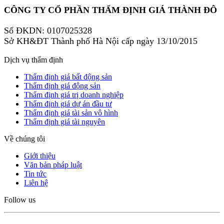
CÔNG TY CỔ PHẦN THẨM ĐỊNH GIÁ THÀNH ĐÔ
Số ĐKDN: 0107025328
Sở KH&ĐT Thành phố Hà Nội cấp ngày 13/10/2015
Dịch vụ thẩm định
Thẩm định giá bất động sản
Thẩm định giá động sản
Thẩm định giá trị doanh nghiệp
Thẩm định giá dự án đầu tư
Thẩm định giá tài sản vô hình
Thẩm định giá tài nguyên
Về chúng tôi
Giới thiệu
Văn bản pháp luật
Tin tức
Liên hệ
Follow us