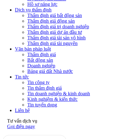
Hồ sơ năng lực
Dịch vụ thẩm định
Thẩm định giá bất động sản
Thẩm định giá động sản
Thẩm định giá trị doanh nghiệp
Thẩm định giá dự án đầu tư
Thẩm định giá tài sản vô hình
Thẩm định giá tài nguyên
Văn bản pháp luật
Thẩm định giá
Bất động sản
Doanh nghiệp
Bảng giá đất Nhà nước
Tin tức
Tin công ty
Tin thẩm định giá
Tin doanh nghiệp & kinh doanh
Kinh nghiệm & kiến thức
Tin tuyển dụng
Liên hệ
Tư vấn dịch vụ
Gọi điện ngay