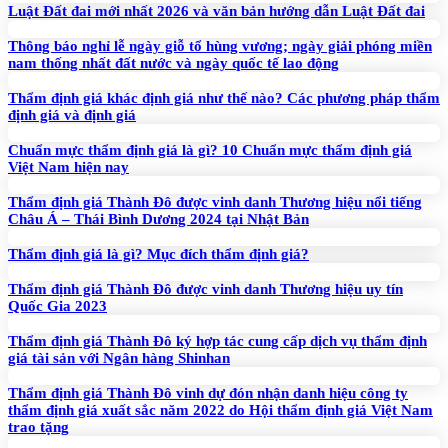
Luật Đất đai mới nhất 2026 và văn bản hướng dẫn Luật Đất đai
Thông báo nghỉ lễ ngày giỗ tổ hùng vương; ngày giải phóng miền
nam thống nhất đất nước và ngày quốc tế lao động
Thẩm định giá khác định giá như thế nào? Các phương pháp thẩm
định giá và định giá
Chuẩn mực thẩm định giá là gì? 10 Chuẩn mực thẩm định giá
Việt Nam hiện nay
Thẩm định giá Thành Đô được vinh danh Thương hiệu nổi tiếng
Châu Á – Thái Bình Dương 2024 tại Nhật Bản
Thẩm định giá là gì? Mục đích thẩm định giá?
Thẩm định giá Thành Đô được vinh danh Thương hiệu uy tín
Quốc Gia 2023
Thẩm định giá Thành Đô ký hợp tác cung cấp dịch vụ thẩm định
giá tài sản với Ngân hàng Shinhan
Thẩm định giá Thành Đô vinh dự đón nhận danh hiệu công ty
thẩm định giá xuất sắc năm 2022 do Hội thẩm định giá Việt Nam
trao tặng