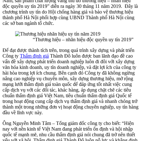
Nam, sản phẩm chất lượng vàng thủ đô thương hiệu – nhãn hiệu
độc quyền uy tín 2019” diễn ra ngày 30 tháng 11 năm 2019. Đây là
chương trình uy tín do Hội chống hàng giả và bảo vệ thương hiệu
thành phố Hà Nội phối hợp cùng UBND Thành phố Hà Nội cùng
các sở ban ngành tổ chức.
“Thương hiệu – nhãn hiệu độc quyền uy tín 2019”
Để đạt được thành tích trên, trong quá trình xây dựng và phát triển
Công ty
Thẩm định giá
Thành Đô luôn được ban lãnh đạo đề cao
vấn đề xây dựng phát triển doanh nghiệp luôn đi đôi với xây dựng
văn hóa kinh doanh, uy tín doanh nghiệp, và đặt lợi ích của công ty
hài hòa trong lợi ích chung. Bên cạnh đó Công ty đã không ngừng
nâng cao nghiệp vụ chuyên môn, xây dựng thương hiệu, mở rộng
mạng lưới thẩm định giá toàn quốc để đáp ứng tốt nhất việc cung
cấp dịch vụ với các đối tác, khác hàng, áp dụng chặt chẽ các tiêu
chuẩn thẩm định giá Việt Nam, tiêu chuẩn thẩm định giá Quốc tế
trong hoạt động cung cấp dịch vụ thẩm định giá và nhanh chóng trở
thành một trong những đơn vị hoạt động chuyên nghiệp, uy tín hàng
đầu về lĩnh vực này.
Ông Nguyễn Minh Tâm – Tổng giám đốc công ty cho biết: “Hiện
nay với nền kinh tế Việt Nam đang phát triển ổn định và hội nhập
quốc tế mạnh mẽ, nhu cầu thẩm định giá nói chung đã trở nên thiết
yếu với xã hội. Thẩm định giá Thành Đô luôn nỗ lực và khẳng định