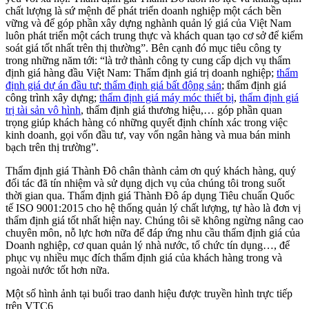
chất lượng là sứ mệnh để phát triển doanh nghiệp một cách bền
vững và để góp phần xây dựng nghành quản lý giá của Việt Nam
luôn phát triển một cách trung thực và khách quan tạo cơ sở để kiểm
soát giá tốt nhất trên thị thường”. Bên cạnh đó mục tiêu công ty
trong những năm tới: “là trở thành công ty cung cấp dịch vụ thẩm
định giá hàng đầu Việt Nam: Thẩm định giá trị doanh nghiệp;
thẩm
định giá dự án đầu tư
;
thẩm định giá bất động sản
; thẩm định giá
công trình xây dựng;
thẩm định giá máy móc thiết bị
,
thẩm định giá
trị tài sản vô hình
, thẩm định giá thương hiệu,… góp phần quan
trọng giúp khách hàng có những quyết định chính xác trong việc
kinh doanh, gọi vốn đầu tư, vay vốn ngân hàng và mua bán minh
bạch trên thị trường”.
Thẩm định giá Thành Đô chân thành cảm ơn quý khách hàng, quý
đối tác đã tín nhiệm và sử dụng dịch vụ của chúng tôi trong suốt
thời gian qua. Thẩm định giá Thành Đô áp dụng Tiêu chuẩn Quốc
tế ISO 9001:2015 cho hệ thống quản lý chất lượng, tự hào là đơn vị
thẩm định giá tốt nhất hiện nay. Chúng tôi sẽ không ngừng nâng cao
chuyên môn, nỗ lực hơn nữa để đáp ứng nhu cầu thẩm định giá của
Doanh nghiệp, cơ quan quản lý nhà nước, tổ chức tín dụng…, để
phục vụ nhiều mục đích thẩm định giá của khách hàng trong và
ngoài nước tốt hơn nữa.
Một số hình ảnh tại buổi trao danh hiệu được truyền hình trực tiếp
trên VTC6