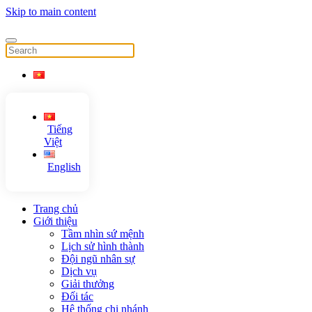
Skip to main content
Tiếng
Việt
English
Trang chủ
Giới thiệu
Tầm nhìn sứ mệnh
Lịch sử hình thành
Đội ngũ nhân sự
Dịch vụ
Giải thưởng
Đối tác
Hệ thống chi nhánh