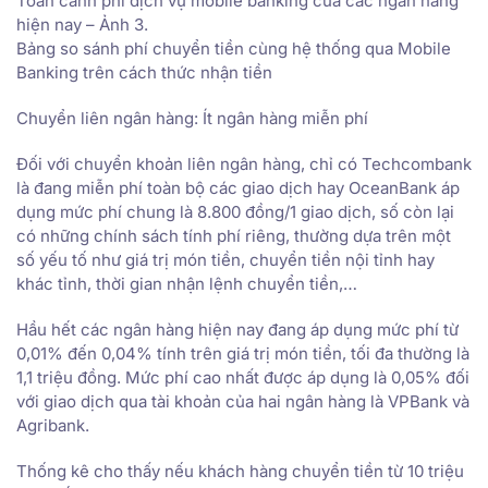
Toàn cảnh phí dịch vụ mobile banking của các ngân hàng
hiện nay – Ảnh 3.
Bảng so sánh phí chuyển tiền cùng hệ thống qua Mobile
Banking trên cách thức nhận tiền
Chuyển liên ngân hàng: Ít ngân hàng miễn phí
Đối với chuyển khoản liên ngân hàng, chỉ có Techcombank
là đang miễn phí toàn bộ các giao dịch hay OceanBank áp
dụng mức phí chung là 8.800 đồng/1 giao dịch, số còn lại
có những chính sách tính phí riêng, thường dựa trên một
số yếu tố như giá trị món tiền, chuyển tiền nội tỉnh hay
khác tỉnh, thời gian nhận lệnh chuyển tiền,…
Hầu hết các ngân hàng hiện nay đang áp dụng mức phí từ
0,01% đến 0,04% tính trên giá trị món tiền, tối đa thường là
1,1 triệu đồng. Mức phí cao nhất được áp dụng là 0,05% đối
với giao dịch qua tài khoản của hai ngân hàng là VPBank và
Agribank.
Thống kê cho thấy nếu khách hàng chuyển tiền từ 10 triệu