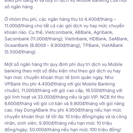
Biểu phí đăng kí và duy trì dịch vụ Mobile Banking của một
số ngân hàng
Ở nhóm thu phí, các ngân hàng thu từ 4.400đ/tháng –
11.000đ/tháng cho tất cả các gói dịch vụ hay mức chuyển
khoản nào. Cụ thể, Vietcombank, ABBank, Agribank,
Sacombank (11.000đ/tháng); Vietinbank, HDBank, SeABank,
OceanBank (8.800đ – 9.900đ/tháng); TPBank, VietABank
(5.500đ/tháng).
Một số ngân hàng thì quy định phí duy trì dịch vụ Mobile
banking theo một số điều kiện như theo gói dịch vụ hay
hạn mức chuyển khoản thực tế bình quân ngày. Như
VPBank thu phí 4.400đ/tháng với gói Mobile Banking
chuẩn), 11.000đ/tháng với gói cao cấp, 16.500đ/tháng với
gói linh hoạt và 33.000đ/tháng nếu là gói VIP. NCB thì thu
6.600đ/tháng với gói cơ bản và 9.900đ/tháng với gói nâng
cao. Hay DongABank thu phí 4.950đ/tháng nếu hạn mức
chuyển khoản thực tế tối đa: 10 triệu đồng/ngày và là công
nhân, sinh viên; 9.900đ/tháng nếu hạn mức 10 triệu
đồng/ngày; 50.000đ/tháng nếu hạn mức 100 triệu đồng/