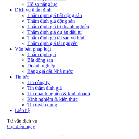
Hồ sơ năng lực
Dịch vụ thẩm định
Thẩm định giá bất động sản
Thẩm định giá động sản
Thẩm định giá trị doanh nghiệp
Thẩm định giá dự án đầu tư
Thẩm định giá tài sản vô hình
Thẩm định giá tài nguyên
Văn bản pháp luật
Thẩm định giá
Bất động sản
Doanh nghiệp
Bảng giá đất Nhà nước
Tin tức
Tin công ty
Tin thẩm định giá
Tin doanh nghiệp & kinh doanh
Kinh nghiệm & kiến thức
Tin tuyển dụng
Liên hệ
Tư vấn dịch vụ
Gọi điện ngay