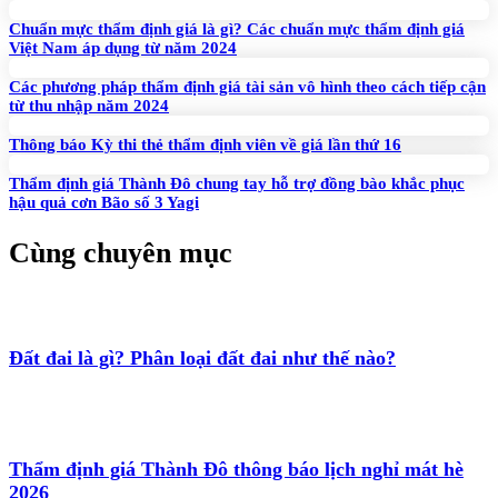
Chuẩn mực thẩm định giá là gì? Các chuẩn mực thẩm định giá
Việt Nam áp dụng từ năm 2024
Các phương pháp thẩm định giá tài sản vô hình theo cách tiếp cận
từ thu nhập năm 2024
Thông báo Kỳ thi thẻ thẩm định viên về giá lần thứ 16
Thẩm định giá Thành Đô chung tay hỗ trợ đồng bào khắc phục
hậu quả cơn Bão số 3 Yagi
Cùng chuyên mục
Đất đai là gì? Phân loại đất đai như thế nào?
Thẩm định giá Thành Đô thông báo lịch nghỉ mát hè
2026