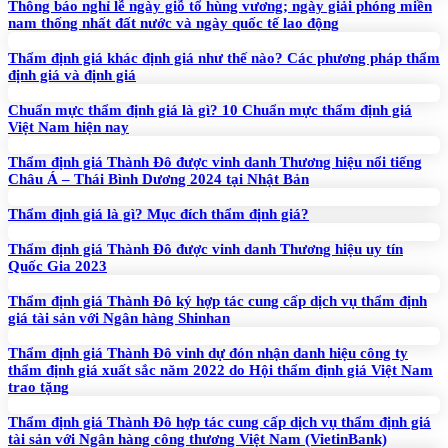
Thông báo nghỉ lễ ngày giỗ tổ hùng vương; ngày giải phóng miền
nam thống nhất đất nước và ngày quốc tế lao động
Thẩm định giá khác định giá như thế nào? Các phương pháp thẩm
định giá và định giá
Chuẩn mực thẩm định giá là gì? 10 Chuẩn mực thẩm định giá
Việt Nam hiện nay
Thẩm định giá Thành Đô được vinh danh Thương hiệu nổi tiếng
Châu Á – Thái Bình Dương 2024 tại Nhật Bản
Thẩm định giá là gì? Mục đích thẩm định giá?
Thẩm định giá Thành Đô được vinh danh Thương hiệu uy tín
Quốc Gia 2023
Thẩm định giá Thành Đô ký hợp tác cung cấp dịch vụ thẩm định
giá tài sản với Ngân hàng Shinhan
Thẩm định giá Thành Đô vinh dự đón nhận danh hiệu công ty
thẩm định giá xuất sắc năm 2022 do Hội thẩm định giá Việt Nam
trao tặng
Thẩm định giá Thành Đô hợp tác cung cấp dịch vụ thẩm định giá
tài sản với Ngân hàng công thương Việt Nam (VietinBank)