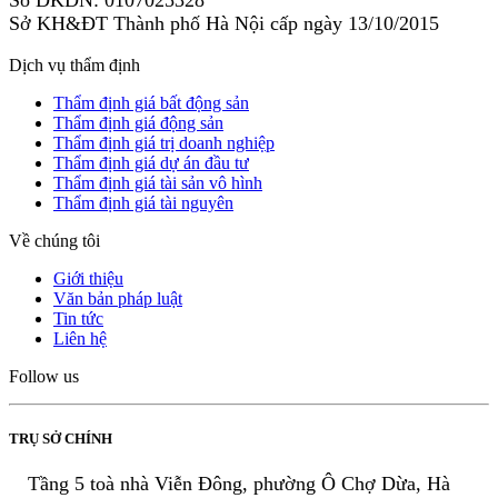
Sở KH&ĐT Thành phố Hà Nội cấp ngày 13/10/2015
Dịch vụ thẩm định
Thẩm định giá bất động sản
Thẩm định giá động sản
Thẩm định giá trị doanh nghiệp
Thẩm định giá dự án đầu tư
Thẩm định giá tài sản vô hình
Thẩm định giá tài nguyên
Về chúng tôi
Giới thiệu
Văn bản pháp luật
Tin tức
Liên hệ
Follow us
TRỤ SỞ CHÍNH
Tầng 5 toà nhà Viễn Đông, phường Ô Chợ Dừa, Hà