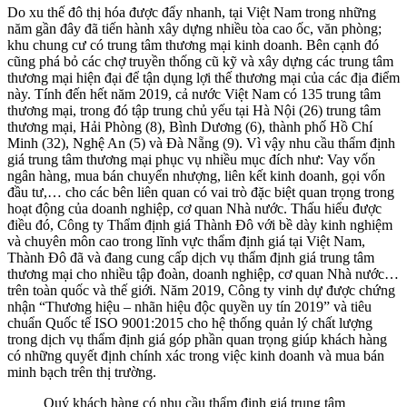
Do xu thế đô thị hóa được đẩy nhanh, tại Việt Nam trong những
năm gần đây đã tiến hành xây dựng nhiều tòa cao ốc, văn phòng;
khu chung cư có trung tâm thương mại kinh doanh. Bên cạnh đó
cũng phá bỏ các chợ truyền thống cũ kỹ và xây dựng các trung tâm
thương mại hiện đại để tận dụng lợi thế thương mại của các địa điểm
này. Tính đến hết năm 2019, cả nước Việt Nam có 135 trung tâm
thương mại, trong đó tập trung chủ yếu tại Hà Nội (26) trung tâm
thương mại, Hải Phòng (8), Bình Dương (6), thành phố Hồ Chí
Minh (32), Nghệ An (5) và Đà Nẵng (9). Vì vậy nhu cầu thẩm định
giá trung tâm thương mại phục vụ nhiều mục đích như: Vay vốn
ngân hàng, mua bán chuyển nhượng, liên kết kinh doanh, gọi vốn
đầu tư,… cho các bên liên quan có vai trò đặc biệt quan trọng trong
hoạt động của doanh nghiệp, cơ quan Nhà nước. Thấu hiểu được
điều đó, Công ty Thẩm định giá Thành Đô với bề dày kinh nghiệm
và chuyên môn cao trong lĩnh vực thẩm định giá tại Việt Nam,
Thành Đô đã và đang cung cấp dịch vụ thẩm định giá trung tâm
thương mại cho nhiều tập đoàn, doanh nghiệp, cơ quan Nhà nước…
trên toàn quốc và thế giới. Năm 2019, Công ty vinh dự được chứng
nhận “Thương hiệu – nhãn hiệu độc quyền uy tín 2019” và tiêu
chuẩn Quốc tế ISO 9001:2015 cho hệ thống quản lý chất lượng
trong dịch vụ thẩm định giá góp phần quan trọng giúp khách hàng
có những quyết định chính xác trong việc kinh doanh và mua bán
minh bạch trên thị trường.
Quý khách hàng có nhu cầu thẩm định giá trung tâm