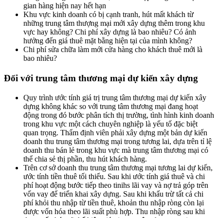
gian hàng hiện nay hết hạn
Khu vực kinh doanh có bị cạnh tranh, hút mất khách từ
những trung tâm thượng mại mới xây dựng thêm trong khu
vực hay không? Chi phí xây dựng là bao nhiêu? Có ảnh
hưởng đến giá thuê mặt bằng hiện tại của mình không?
Chi phí sửa chữa làm mới cửa hàng cho khách thuê mới là
bao nhiêu?
Đối với trung tâm thương mại dự kiến xây dựng
Quy trình ước tính giá trị trung tâm thương mại dự kiến xây
dựng không khác so với trung tâm thương mại đang hoạt
động trong đó bước phân tích thị trường, tình hình kinh doanh
trong khu vực một cách chuyên nghiệp là yếu tố đặc biệt
quan trọng. Thẩm định viên phải xây dựng một bản dự kiến
doanh thu trung tâm thương mại trong tương lai, dựa trên tỉ lệ
doanh thu bán lẻ trong khu vực mà trung tâm thương mại có
thể chia sẻ thị phần, thu hút khách hàng.
Trên cơ sở doanh thu trung tâm thương mại tương lai dự kiến,
ước tính tiền thuê tối thiểu. Sau khi ước tính giá thuê và chi
phí hoạt động bước tiếp theo tinihs lãi vay và nợ trả góp trên
vốn vay để triển khai xây dựng. Sau khi khấu trừ tất cả chi
phí khỏi thu nhập từ tiền thuê, khoản thu nhập ròng còn lại
được vốn hóa theo lãi suất phù hợp. Thu nhập ròng sau khi