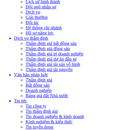
Lịch sử hình thành
Đội ngũ nhân sự
Dịch vụ
Giải thưởng
Đối tác
Hệ thống chi nhánh
Hồ sơ năng lực
Dịch vụ thẩm định
Thẩm định giá bất động sản
Thẩm định giá động sản
Thẩm định giá trị doanh nghiệp
Thẩm định giá dự án đầu tư
Thẩm định giá tài sản vô hình
Thẩm định giá tài nguyên
Văn bản pháp luật
Thẩm định giá
Bất động sản
Doanh nghiệp
Bảng giá đất Nhà nước
Tin tức
Tin công ty
Tin thẩm định giá
Tin doanh nghiệp & kinh doanh
Kinh nghiệm & kiến thức
Tin tuyển dụng