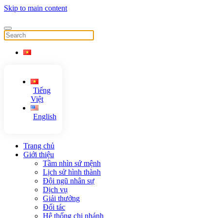
Skip to main content
Tiếng
Việt
English
Trang chủ
Giới thiệu
Tầm nhìn sứ mệnh
Lịch sử hình thành
Đội ngũ nhân sự
Dịch vụ
Giải thưởng
Đối tác
Hệ thống chi nhánh