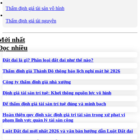
Thẩm định giá tài sản vô hình
Thẩm định giá tài nguyên
Mới nhất
Đọc nhiều
Đất đai là gì? Phân loại đất đai như thế nào?
Thẩm định giá Thành Đô thông báo lịch nghỉ mát hè 2026
Công ty thẩm định giá nhà xưởng
Định giá tài sản trí tuệ: Khơi thông nguồn lực vô hình
Để thẩm định giá tài sản trí tuệ đúng và minh bạch
Hoàn thiện quy định xác định giá trị tài sản trong xử phạt vi
phạm lĩnh vực quản lý tài sản công
Luật Đất đai mới nhất 2026 và văn bản hướng dẫn Luật Đất đai