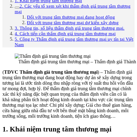
1. Khái niệm trung tâm thương mại
2. Các yếu tố xem xét khi thẩm định giá trung tâm thương
mại
Đối với trung tâm thương mại đang hoạt động
Đối với trung tâm thương mại dự kiến xây dựng
3. Thông tin, số liệu thẩm định giá trung tâm thương mại.
4. Cách tiếp cận thẩm định giá trung tâm thương mại
5. Công ty Thẩm định giá trung tâm thương mại uy tín tại Việt
Nam
Thẩm định giá trung tâm thương mại – Thẩm định giá Thành
(
TDVC Thẩm định giá trung tâm thương mại
) – Thẩm định giá
trung tâm thương mại đang hoạt động hay dự án sẽ xây dựng trong
tương lai là ước tính dòng thu nhập ròng với tỷ suất thu hồi vốn đầu
tư mong đợi, hợp lý. Để thẩm định giá trung tâm thương mại chính
xác thì kỹ năng đặc biệt quan trọng của thẩm định viên cần có là
khả năng phân tích hoạt động kinh doanh tại khu vực các trung tâm
thương mại tọa lạc như: Chi phí xây dựng; Giá cho thuê gian hàng,
cửa hàng giữa nhà đầu tư với bên thuê mặt bằng kinh doanh, môi
trường sống, môi trường kinh doanh, tiện ích giao thông…
1. Khái niệm trung tâm thương mại