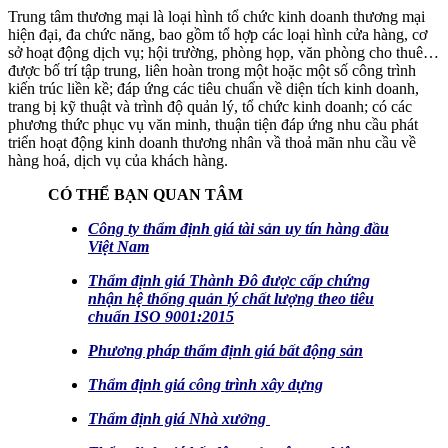
Trung tâm thương mại là loại hình tổ chức kinh doanh thương mại
hiện đại, đa chức năng, bao gồm tổ hợp các loại hình cửa hàng, cơ
sở hoạt động dịch vụ; hội trường, phòng họp, văn phòng cho thuê…
được bố trí tập trung, liên hoàn trong một hoặc một số công trình
kiến trúc liền kề; đáp ứng các tiêu chuẩn về diện tích kinh doanh,
trang bị kỹ thuật và trình độ quản lý, tổ chức kinh doanh; có các
phương thức phục vụ văn minh, thuận tiện đáp ứng nhu cầu phát
triển hoạt động kinh doanh thương nhân vầ thoả mãn nhu cầu về
hàng hoá, dịch vụ của khách hàng.
CÓ THỂ BẠN QUAN TÂM
Công ty thẩm định giá tài sản uy tín hàng đầu
Việt Nam
Thẩm định giá Thành Đô được cấp chứng
nhận hệ thống quản lý chất lượng theo tiêu
chuẩn ISO 9001:2015
Phương pháp thẩm định giá bất động sản
Thẩm định giá công trình xây dựng
Thẩm định giá Nhà xưởng