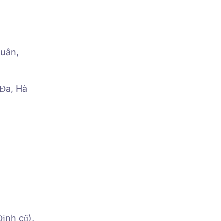
Xuân,
 Đa, Hà
ịnh cũ),