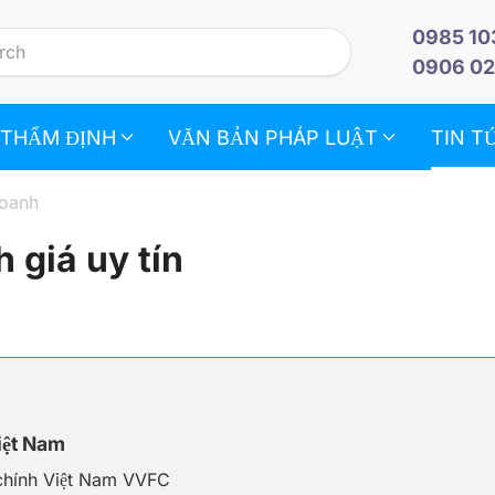
0985 10
0906 02
 THẨM ĐỊNH
VĂN BẢN PHÁP LUẬT
TIN T
doanh
 giá uy tín
Việt Nam
i chính Việt Nam VVFC