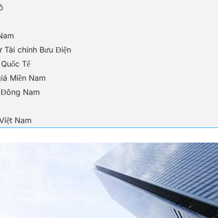
ô
 Nam
ư Tài chính Bưu Điện
 Quốc Tế
 giá Miền Nam
iá Đông Nam
 Việt Nam