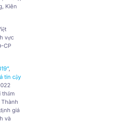
g, Kiên
iệt
nh vực
NĐ-CP
019”
,
á tin cậy
2022
i thẩm
á Thành
định giá
h và