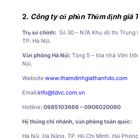
2.
Công ty cổ phần Thẩm định giá 
Trụ sở chính:
Số 30 – N7A Khu đô thị Trun
TP. Hà Nội.
Văn phòng Hà Nội:
Tầng 5 – tòa nhà Viễn Đ
Nội.
Website:
www.thamdinhgiathanhdo.com
Email:
info@tdvc.com.vn
Hotline:
0985103666 – 0906020090
Hệ thống chi nhánh, văn phòng toàn quốc:
Hà Nội, Đà Nẵng, TP. Hồ Chí Minh, Hải Phòn