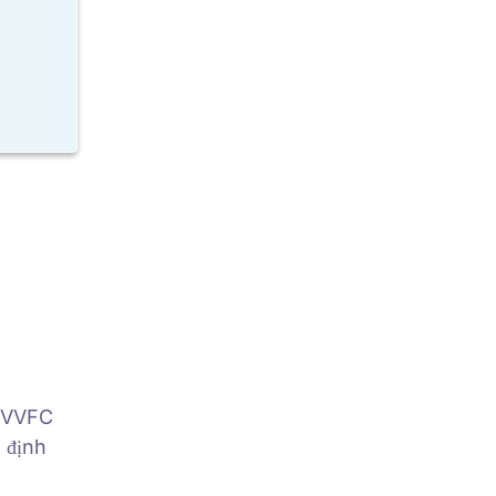
, VVFC
 định