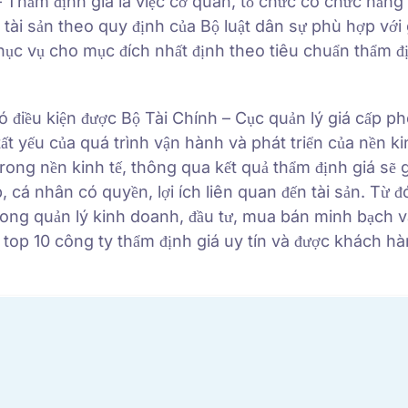
– Thẩm định giá là việc cơ quan, tổ chức có chức năng
ại tài sản theo quy định của Bộ luật dân sự phù hợp với 
 phục vụ cho mục đích nhất định theo tiêu chuẩn thẩm đ
 điều kiện được Bộ Tài Chính – Cục quản lý giá cấp p
ất yếu của quá trình vận hành và phát triển của nền kin
trong nền kinh tế, thông qua kết quả thẩm định giá sẽ 
cá nhân có quyền, lợi ích liên quan đến tài sản. Từ đ
ong quản lý kinh doanh, đầu tư, mua bán minh bạch v
y top 10 công ty thẩm định giá uy tín và được khách h