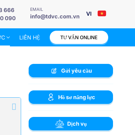
EMAIL
3 666
info@tdvc.com.vn
0 090
ỨC
LIÊN HỆ
TƯ VẤN ONLINE
Gửi yêu cầu
Hồ sơ năng lực
Dịch vụ