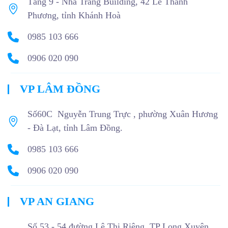
Tầng 9 - Nha Trang Building, 42 Lê Thành
Phương, tỉnh Khánh Hoà
0985 103 666
0906 020 090
VP LÂM ĐỒNG
Số60C Nguyễn Trung Trực , phường Xuân Hương
- Đà Lạt, tỉnh Lâm Đồng.
0985 103 666
0906 020 090
VP AN GIANG
Số 53 - 54 đường Lê Thị Riêng, TP Long Xuyên,