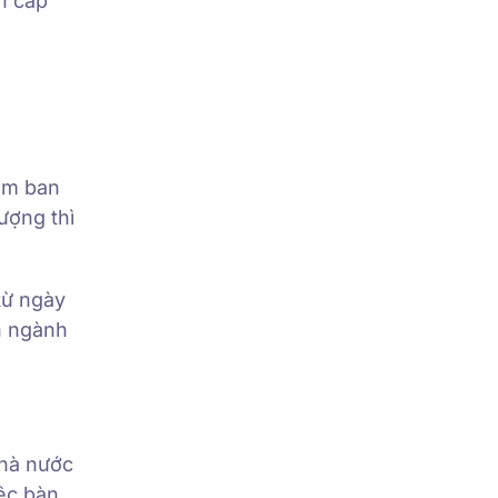
n cấp
iệm ban
ượng thì
từ ngày
n ngành
nhà nước
ệc bàn