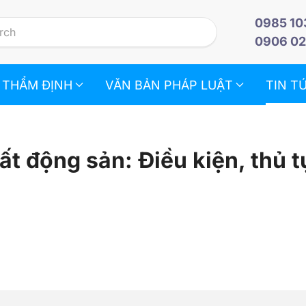
0985 10
0906 02
 THẨM ĐỊNH
VĂN BẢN PHÁP LUẬT
TIN T
t động sản: Điều kiện, thủ t