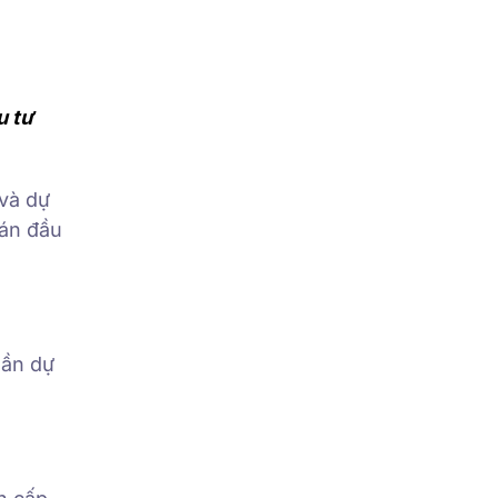
u tư
 và dự
 án đầu
hần dự