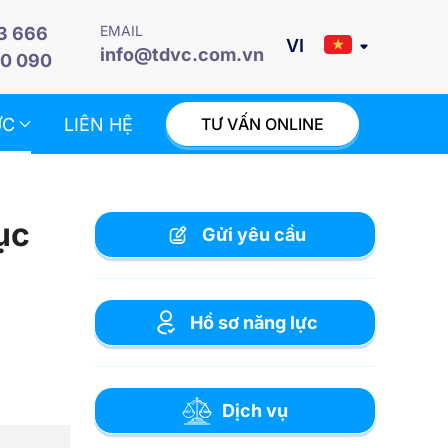
EMAIL
3 666
info@tdvc.com.vn
0 090
ỨC
LIÊN HỆ
TƯ VẤN ONLINE
ục
Gửi yêu cầu
Hồ sơ năng lực
Dịch vụ