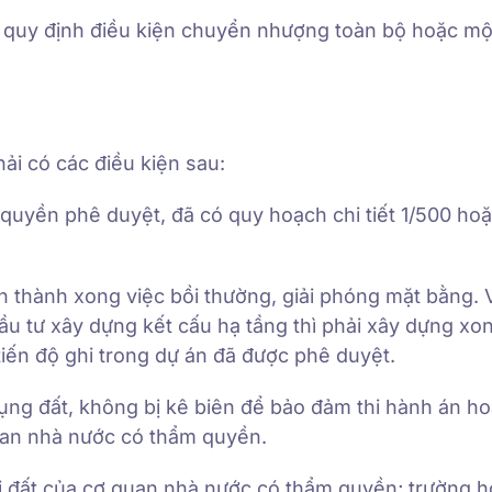
 quy định điều kiện chuyển nhượng toàn bộ hoặc m
i có các điều kiện sau:
quyền phê duyệt, đã có quy hoạch chi tiết 1/500 ho
 thành xong việc bồi thường, giải phóng mặt bằng. 
u tư xây dựng kết cấu hạ tầng thì phải xây dựng xo
tiến độ ghi trong dự án đã được phê duyệt.
ụng đất, không bị kê biên để bảo đảm thi hành án h
uan nhà nước có thẩm quyền.
ồi đất của cơ quan nhà nước có thẩm quyền; trường h