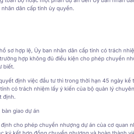
ng toàn bộ hoặc một phần dự án đến Ủy ban nhân dâ
 nhân dân cấp tỉnh ủy quyền.
hồ sơ hợp lệ, Ủy ban nhân dân cấp tỉnh có trách nh
trường hợp không đủ điều kiện cho phép chuyển nh
 biết.
yết định việc đầu tư thì trong thời hạn 45 ngày kể 
tỉnh có trách nhiệm lấy ý kiến của bộ quản lý chuyê
 định.
 bàn giao dự án
ết định cho phép chuyển nhượng dự án của cơ quan 
ệc ký kết hợp đồng chuyển nhượng và hoàn thành vi