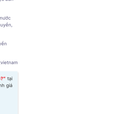
 nước
quyền,
uyển
tvietnam
o?
”
tại
nh giá