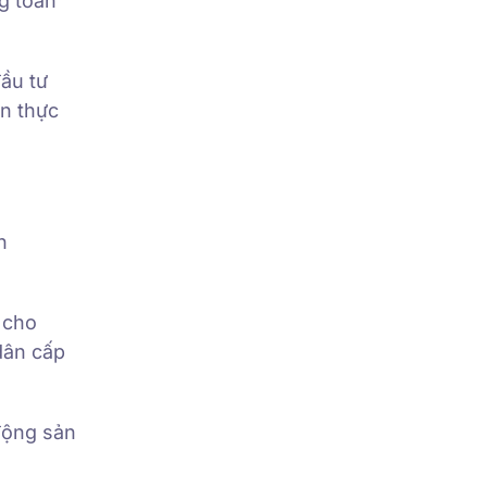
g toàn
ầu tư
n thực
n
 cho
dân cấp
động sản