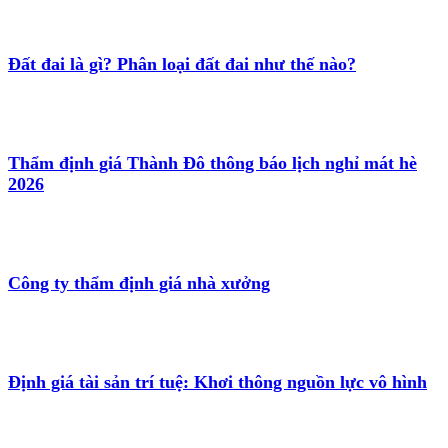
Đất đai là gì? Phân loại đất đai như thế nào?
Thẩm định giá Thành Đô thông báo lịch nghỉ mát hè
2026
Công ty thẩm định giá nhà xưởng
Định giá tài sản trí tuệ: Khơi thông nguồn lực vô hình