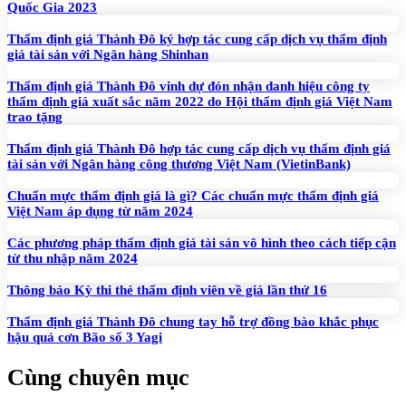
Quốc Gia 2023
Thẩm định giá Thành Đô ký hợp tác cung cấp dịch vụ thẩm định
giá tài sản với Ngân hàng Shinhan
Thẩm định giá Thành Đô vinh dự đón nhận danh hiệu công ty
thẩm định giá xuất sắc năm 2022 do Hội thẩm định giá Việt Nam
trao tặng
Thẩm định giá Thành Đô hợp tác cung cấp dịch vụ thẩm định giá
tài sản với Ngân hàng công thương Việt Nam (VietinBank)
Chuẩn mực thẩm định giá là gì? Các chuẩn mực thẩm định giá
Việt Nam áp dụng từ năm 2024
Các phương pháp thẩm định giá tài sản vô hình theo cách tiếp cận
từ thu nhập năm 2024
Thông báo Kỳ thi thẻ thẩm định viên về giá lần thứ 16
Thẩm định giá Thành Đô chung tay hỗ trợ đồng bào khắc phục
hậu quả cơn Bão số 3 Yagi
Cùng chuyên mục