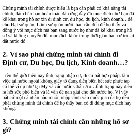
Chứng minh tài chính được hiểu là bạn cần phải có khả năng tài
chính, đảm bảo bạn hoàn toàn đáp ứng đầy đủ mục đích như bạn đã
kê khai trong hồ sơ xin đi định cư, du học, du lịch, kinh doanh…để
cho Đại sứ quán, Lãnh sự quán nước bạn cần đến để họ thấy và
đồng ý với mục đích mà bạn sang nước họ như đã kê khai trong hồ
sơ và không chuyển đổi mục đích khác trong thời gian bạn cư trú tại
đất nước đó.
2. Vì sao phải chứng minh tài chính đi
Định cư, Du học, Du lịch, Kinh doanh…?
Trên thế giới hiện nay tình trạng nhập cư, di cư bất hợp pháp, làm
việc tại nước ngoài không giấy tờ đang diễn biến hết sức phức tạp
có thể ví dụ như tại Mỹ và các nước Châu Âu…tình trạng này diễn
ra hết sức phổ biến và là vấn đề nan giải cho đất nước họ. Vì vậy
bất cứ một cá nhân nào muốn nhập cảnh vào quốc gia của họ đều
phải chứng minh tài chính để họ thấy bạn có đi đúng mục đích hay
không.
3. Chứng minh tài chính cần những hồ sơ
gì?