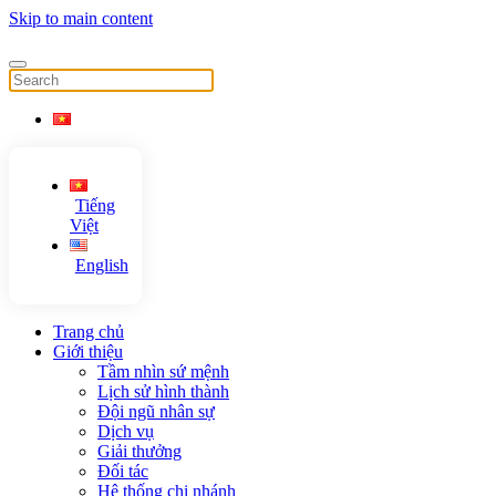
Skip to main content
Tiếng
Việt
English
Trang chủ
Giới thiệu
Tầm nhìn sứ mệnh
Lịch sử hình thành
Đội ngũ nhân sự
Dịch vụ
Giải thưởng
Đối tác
Hệ thống chi nhánh