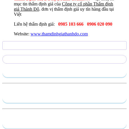
mục tin thẩm định giá của
Công ty cổ phần Thẩm định
giá Thành Đô
. đơn vị thẩm định giá uy tín hàng đầu tại
Việt
Liên hệ thẩm định giá:
0985 103 666
0906 020 090
Website:
www.thamdinhgiathanhdo.com
Gửi yêu cầu
Hồ sơ năng lực
Dịch vụ