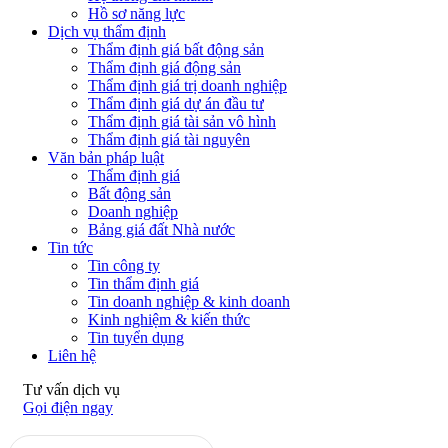
Hồ sơ năng lực
Dịch vụ thẩm định
Thẩm định giá bất động sản
Thẩm định giá động sản
Thẩm định giá trị doanh nghiệp
Thẩm định giá dự án đầu tư
Thẩm định giá tài sản vô hình
Thẩm định giá tài nguyên
Văn bản pháp luật
Thẩm định giá
Bất động sản
Doanh nghiệp
Bảng giá đất Nhà nước
Tin tức
Tin công ty
Tin thẩm định giá
Tin doanh nghiệp & kinh doanh
Kinh nghiệm & kiến thức
Tin tuyển dụng
Liên hệ
Tư vấn dịch vụ
Gọi điện ngay