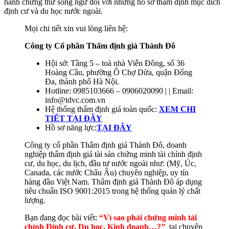
hành chứng thư song ngữ đối với những hồ sơ thẩm định mục đích
định cư và du học nước ngoài.
Mọi chi tiết xin vui lòng liên hệ:
Công ty Cổ phần Thẩm định giá Thành Đô
Hội sở: Tầng 5 – toà nhà Viễn Đông, số 36
Hoàng Cầu, phường Ô Chợ Dừa, quận Đống
Đa, thành phố Hà Nội.
Hotline: 0985103666 – 0906020090 | | Email:
info@tdvc.com.vn
Hệ thống thẩm định giá toàn quốc:
XEM CHI
TIẾT TẠI ĐÂY
Hồ sơ năng lực:
TẠI ĐÂY
Công ty cổ phần Thẩm định giá Thành Đô, doanh
nghiệp thẩm định giá tài sản chứng minh tài chính định
cư, du học, du lịch, đầu tư nước ngoài như: (Mỹ, Úc,
Canada, các nước Châu Âu) chuyên nghiệp, uy tín
hàng đầu Việt Nam. Thẩm định giá Thành Đô áp dụng
tiêu chuẩn ISO 9001:2015 trong hệ thống quản lý chất
lượng.
Bạn đang đọc bài viết:
“Vì sao phải chứng minh tài
chính Định cư, Du học, Kinh doanh…?
”
tại chuyên