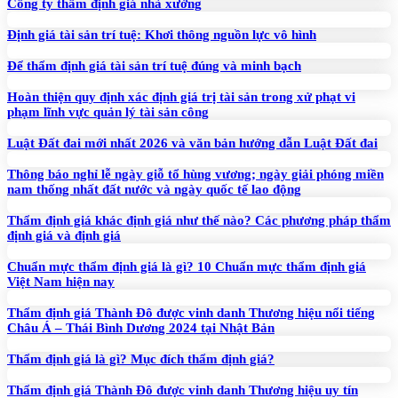
Công ty thẩm định giá nhà xưởng
Định giá tài sản trí tuệ: Khơi thông nguồn lực vô hình
Để thẩm định giá tài sản trí tuệ đúng và minh bạch
Hoàn thiện quy định xác định giá trị tài sản trong xử phạt vi
phạm lĩnh vực quản lý tài sản công
Luật Đất đai mới nhất 2026 và văn bản hướng dẫn Luật Đất đai
Thông báo nghỉ lễ ngày giỗ tổ hùng vương; ngày giải phóng miền
nam thống nhất đất nước và ngày quốc tế lao động
Thẩm định giá khác định giá như thế nào? Các phương pháp thẩm
định giá và định giá
Chuẩn mực thẩm định giá là gì? 10 Chuẩn mực thẩm định giá
Việt Nam hiện nay
Thẩm định giá Thành Đô được vinh danh Thương hiệu nổi tiếng
Châu Á – Thái Bình Dương 2024 tại Nhật Bản
Thẩm định giá là gì? Mục đích thẩm định giá?
Thẩm định giá Thành Đô được vinh danh Thương hiệu uy tín