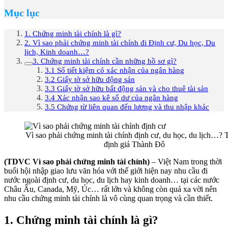
Mục lục
1. Chứng minh tài chính là gì?
2. Vì sao phải chứng minh tài chính đi Định cư, Du học, Du
lịch, Kinh doanh…?
3. Chứng minh tài chính cần những hồ sơ gì?
3.1 Sổ tiết kiệm có xác nhận của ngân hàng
3.2 Giấy tờ sở hữu động sản
3.3 Giấy tờ sở hữu bất động sản và cho thuê tài sản
3.4 Xác nhận sao kê số dư của ngân hàng
3.5 Chứng từ liên quan đến lương và thu nhập khác
Vì sao phải chứng minh tài chính định cư, du học, du lịch…?
định giá Thành Đô
(TDVC Vì sao phải chứng minh tài chính)
– Việt Nam trong thời
buổi hội nhập giao lưu văn hóa với thế giới hiện nay nhu cầu đi
nước ngoài định cư, du học, du lịch hay kinh doanh… tại các nước
Châu Âu, Canada, Mỹ, Úc… rất lớn và không còn quá xa vời nên
nhu cầu chứng minh tài chính là vô cùng quan trọng và cần thiết.
1. Chứng minh tài chính là gì?