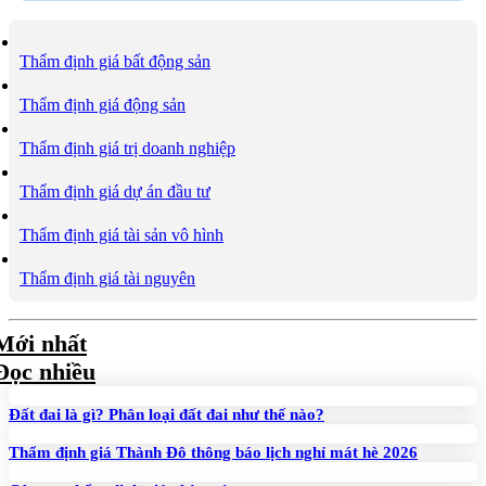
Thẩm định giá bất động sản
Thẩm định giá động sản
Thẩm định giá trị doanh nghiệp
Thẩm định giá dự án đầu tư
Thẩm định giá tài sản vô hình
Thẩm định giá tài nguyên
Mới nhất
Đọc nhiều
Đất đai là gì? Phân loại đất đai như thế nào?
Thẩm định giá Thành Đô thông báo lịch nghỉ mát hè 2026