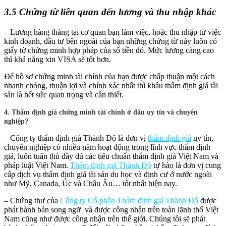
3.5 Chứng từ liên quan đến lương và thu nhập khác
– Lương hàng tháng tại cơ quan bạn làm việc, hoặc thu nhập từ việc
kinh doanh, đầu tư bên ngoài của bạn những chứng từ này luôn có
giấy tờ chứng minh hợp pháp của số tiền đó. Mức lương càng cao
thì khả năng xin VISA sẽ tốt hơn.
Để hồ sơ chứng minh tài chính của bạn được chấp thuận một cách
nhanh chóng, thuận lợi và chính xác nhất thì khâu thẩm định giá tài
sản là hết sức quan trọng và cần thiết.
4. Thẩm định giá chứng minh tài chính ở đâu uy tín và chuyên
nghiệp?
– Công ty thẩm định giá Thành Đô là đơn vị
thẩm định giá
uy tín,
chuyên nghiệp có nhiều năm hoạt động trong lĩnh vực thẩm định
giá, luôn tuân thủ đầy đủ các tiêu chuẩn thẩm định giá Việt Nam và
pháp luật Việt Nam.
Thẩm định giá Thành Đô
tự hào là đơn vị cung
cấp dịch vụ thẩm định giá tài sản du học và định cư ở nước ngoài
như Mỹ, Canada, Úc và Châu Âu… tốt nhất hiện nay.
– Chứng thư của
Công ty Cổ phần Thẩm định giá Thành Đô
được
phát hành bản song ngữ và được công nhận trên toàn lãnh thổ Việt
Nam cũng như được công nhận trên thế giới. Chúng tôi sẽ phát