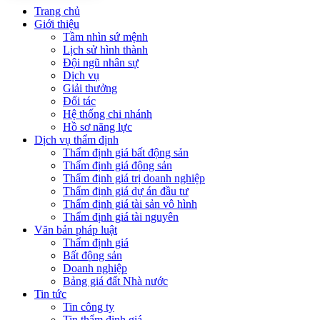
Trang chủ
Giới thiệu
Tầm nhìn sứ mệnh
Lịch sử hình thành
Đội ngũ nhân sự
Dịch vụ
Giải thưởng
Đối tác
Hệ thống chi nhánh
Hồ sơ năng lực
Dịch vụ thẩm định
Thẩm định giá bất động sản
Thẩm định giá động sản
Thẩm định giá trị doanh nghiệp
Thẩm định giá dự án đầu tư
Thẩm định giá tài sản vô hình
Thẩm định giá tài nguyên
Văn bản pháp luật
Thẩm định giá
Bất động sản
Doanh nghiệp
Bảng giá đất Nhà nước
Tin tức
Tin công ty
Tin thẩm định giá