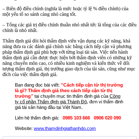
– Biên độ điều chỉnh (nghĩa là mức hoặc tỷ lệ % điều chỉnh) của
một yếu tố so sánh càng nhỏ càng tốt.
– Tổng các giá trị điều chỉnh thuần nhỏ nhất tức là tổng của các điều
chỉnh là nhỏ nhất.
Thẩm định giá đòi hỏi thẩm định viên vận dụng các kỹ năng, khả
năng đưa ra các đánh giá chính xác bằng cách tiếp cận và phương
pháp thẩm định giá phù hợp với từng loại tài sản. Việc tiến hành
thẩm định giá cần được thực hiện bởi thẩm định viên có những kỹ
năng chuyên môn cao, có nhiều kinh nghiệm và kiến thức về đối
tượng thẩm định giá, thị trường giao dịch của tài sản, cũng như mục
đích của việc thẩm định giá.
Bạn đang đọc bài viết:
“Cách tiếp cận từ thị trường
là gì? Thẩm định giá theo cách tiếp cận từ thị
trường
”
tại chuyên mục tin thẩm định giá của
Công
ty cổ phần Thẩm định giá Thành Đô,
đơn vị thẩm định
giá tài sản hàng đầu tại Việt Nam.
Liên hệ thẩm định giá:
0985 103 666
0906 020 090
Website:
www.thamdinhgiathanhdo.com