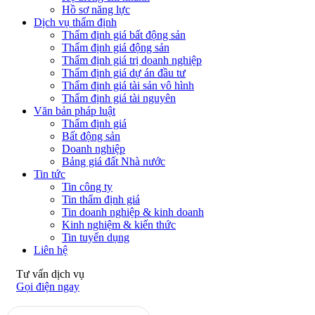
Hồ sơ năng lực
Dịch vụ thẩm định
Thẩm định giá bất động sản
Thẩm định giá động sản
Thẩm định giá trị doanh nghiệp
Thẩm định giá dự án đầu tư
Thẩm định giá tài sản vô hình
Thẩm định giá tài nguyên
Văn bản pháp luật
Thẩm định giá
Bất động sản
Doanh nghiệp
Bảng giá đất Nhà nước
Tin tức
Tin công ty
Tin thẩm định giá
Tin doanh nghiệp & kinh doanh
Kinh nghiệm & kiến thức
Tin tuyển dụng
Liên hệ
Tư vấn dịch vụ
Gọi điện ngay