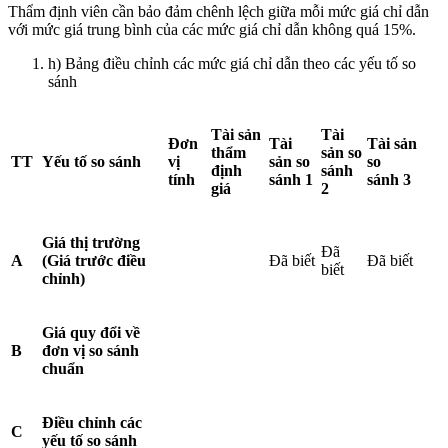
Thẩm định viên cần bảo đảm chênh lệch giữa mỗi mức giá chỉ dẫn
với mức giá trung bình của các mức giá chỉ dẫn không quá 15%.
h) Bảng điều chỉnh các mức giá chỉ dẫn theo các yếu tố so
sánh
Tài sản
Tài
Đơn
Tài
Tài sản
thẩm
sản so
TT
Yếu tố so sánh
vị
sản so
so
định
sánh
t
í
nh
sánh 1
sánh 3
giá
2
Giá thị trường
Đã
A
(Giá trước điều
Đã biết
Đã biết
biết
chỉnh)
Giá quy đổi về
B
đơn vị so sánh
chuẩn
Điều chỉnh các
C
yếu t
ố
so sánh