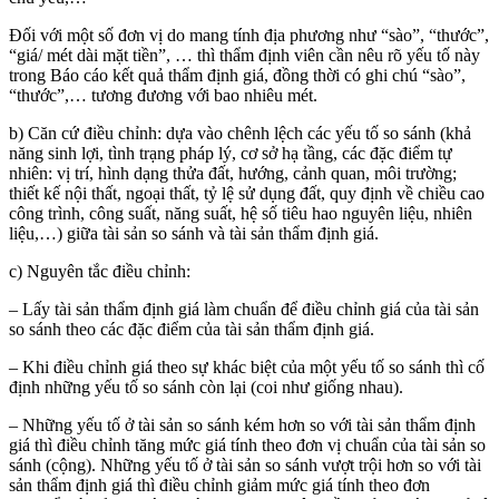
Đối với một số đơn vị do mang tính địa phương như “sào”, “thước”,
“giá/ mét dài mặt tiền”, … thì thẩm định viên cần nêu rõ yếu tố này
trong Báo cáo kết quả thẩm định giá, đồng thời có ghi chú “sào”,
“thước”,… tương đương với bao nhiêu mét.
b) Căn cứ điều chỉnh: dựa vào chênh lệch các yếu tố so sánh (khả
năng sinh lợi, tình trạng pháp lý, cơ sở hạ tầng, các đặc điểm tự
nhiên: vị trí, hình dạng thửa đất, hướng, cảnh quan, môi trường;
thiết kế nội thất, ngoại thất, tỷ lệ sử dụng đất, quy định về chiều cao
công trình, công suất, năng suất, hệ số tiêu hao nguyên liệu, nhiên
liệu,…) giữa tài sản so sánh và tài sản thẩm định giá.
c) Nguyên tắc điều chỉnh:
– Lấy tài sản thẩm định giá làm chuẩn để điều chỉnh giá của tài sản
so sánh theo các đặc điểm của tài sản thẩm định giá.
– Khi điều chỉnh giá theo sự khác biệt của một yếu tố so sánh thì cố
định những yếu tố so sánh còn lại (coi như giống nhau).
– Những yếu tố ở tài sản so sánh kém hơn so với tài sản thẩm định
giá thì điều chỉnh tăng mức giá tính theo đơn vị chuẩn của tài sản so
sánh (cộng). Những yếu tố ở tài sản so sánh vượt trội hơn so với tài
sản thẩm định giá thì điều chỉnh giảm mức giá tính theo đơn