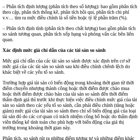
– Phân tích định lượng (phân tích theo số lượng): bao gồm phân tích
theo cặp, phân tích thống kê, phân tích hồi qui, phân tích chi phí
v.v… tìm ra mức điều chỉnh là số tiền hoặc tỷ lệ phần trăm (%).
– Phân tích định tính (phân tích theo chất lượng) bao gồm phân tích
so sánh tương quan, phân tích xếp hạng và phỏng vấn các bên liên
quan.
Xác định mức giá chỉ dẫn của các tài sản so sánh
Mức giá chỉ dẫn của các tài sản so sánh được xác định trên cơ sở
mức giá của các tài sản so sánh sau khi điều chỉnh chênh lệch do
khác biệt về các yếu tố so sánh.
Trường hợp giá tài sản có biến động trong khoảng thời gian từ thời
điểm chuyển nhượng thành công hoặc thời điểm được chào mua
hoặc thời điểm được chào bán của tài sản so sánh đến thời điểm
thẩm định giá thì trước khi thực hiện việc điều chỉnh mức giá của tài
sản so sánh theo các yếu tố so sánh, cần phải điều chỉnh (tăng hoặc
giảm) mức giá của tài sản so sánh theo chỉ số biến động giá của loại
tài sản đó do các cơ quan có trách nhiệm công bố hoặc do thẩm định
viên thống kê tính toán cho phù hợp với biến động của giá thị
trường trong khoảng thời gian này.
Phân tích, so sánh rút ra những điểm tương tự và những điểm khác