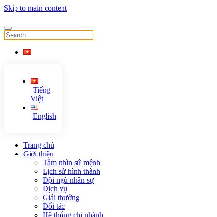
Skip to main content
Tiếng
Việt
English
Trang chủ
Giới thiệu
Tầm nhìn sứ mệnh
Lịch sử hình thành
Đội ngũ nhân sự
Dịch vụ
Giải thưởng
Đối tác
Hệ thống chi nhánh