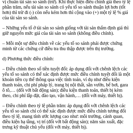
vị chuẩn tài sản so sánh (trừ). Khi thực hiện điều chỉnh giá theo tỷ lệ
phần trăm, nếu tài sản so sánh có yếu tố so sánh thuận lợi hơn (tốt
hơn) thì trừ đi (-) còn nếu kém hơn thì cộng vào (+) một tỷ lệ % giá
của tài sản so sánh.
– Những yếu tố ở tài sản so sánh giống với tài sản thẩm định giá thì
giữ nguyên mức giá của tài sản so sánh (không điều chỉnh).
– Mỗi một sự điều chỉnh về các yếu tố so sánh phải được chứng
minh từ các chứng cứ điều tra thu thập được trên thị trường.
d) Phương thức điều chỉnh:
– Điều chỉnh theo số tiền tuyệt đối: áp dụng đối với chênh lệch các
yếu tố so sánh có thể xác định được mức điều chỉnh tuyệt đối là một
khoản tiền cụ thể thông qua việc tính toán, ví dụ như điều kiện
thanh toán, chi phí pháp lý, trang bị nội thất, sân vườn, bể bơi, gara
ô tô,… (đối với bất động sản); điều kiện thanh toán, thiết bị kèm
theo, chi phí lắp đặt, đào tạo, vận hành,… (đối với máy, thiết bị).
– Điều chỉnh theo tỷ lệ phần trăm: áp dụng đối với chênh lệch các
yếu tố so sánh chỉ có thể xác định được mức điều chỉnh tương đối
theo tỷ lệ, mang tính ước lượng cao như: môi trường, cảnh quan,
điều kiện hạ tầng, vị trí (đối với bất động sản); năm sản xuất, đặc
trưng kỹ thuật chủ yếu (đối với máy, thiết bị).