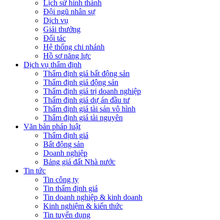
Lịch sử hình thành
Đội ngũ nhân sự
Dịch vụ
Giải thưởng
Đối tác
Hệ thống chi nhánh
Hồ sơ năng lực
Dịch vụ thẩm định
Thẩm định giá bất động sản
Thẩm định giá động sản
Thẩm định giá trị doanh nghiệp
Thẩm định giá dự án đầu tư
Thẩm định giá tài sản vô hình
Thẩm định giá tài nguyên
Văn bản pháp luật
Thẩm định giá
Bất động sản
Doanh nghiệp
Bảng giá đất Nhà nước
Tin tức
Tin công ty
Tin thẩm định giá
Tin doanh nghiệp & kinh doanh
Kinh nghiệm & kiến thức
Tin tuyển dụng