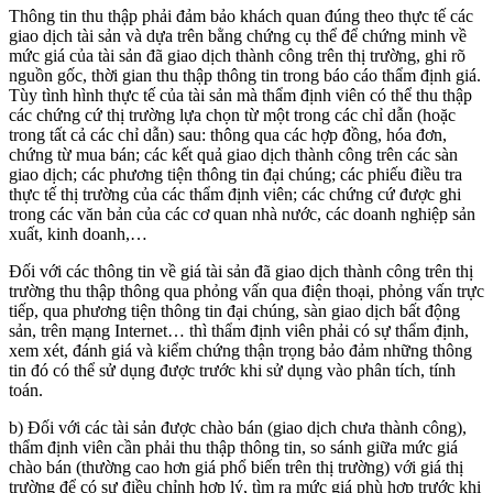
Thông tin thu thập phải đảm bảo khách quan đúng theo thực tế các
giao dịch tài sản và dựa trên bằng chứng cụ thể để chứng minh về
mức giá của tài sản đã giao dịch thành công trên thị trường, ghi rõ
nguồn gốc, thời gian thu thập thông tin trong báo cáo thẩm định giá.
Tùy tình hình thực tế của tài sản mà thẩm định viên có thể thu thập
các chứng cứ thị trường lựa chọn từ một trong các chỉ dẫn (hoặc
trong tất cả các chỉ dẫn) sau: thông qua các hợp đồng, hóa đơn,
chứng từ mua bán; các kết quả giao dịch thành công trên các sàn
giao dịch; các phương tiện thông tin đại chúng; các phiếu điều tra
thực tế thị trường của các thẩm định viên; các chứng cứ được ghi
trong các văn bản của các cơ quan nhà nước, các doanh nghiệp sản
xuất, kinh doanh,…
Đối với các thông tin về giá tài sản đã giao dịch thành công trên thị
trường thu thập thông qua phỏng vấn qua điện thoại, phỏng vấn trực
tiếp, qua phương tiện thông tin đại chúng, sàn giao dịch bất động
sản, trên mạng Internet… thì thẩm định viên phải có sự thẩm định,
xem xét, đánh giá và kiểm chứng thận trọng bảo đảm những thông
tin đó có thể sử dụng được trước khi sử dụng vào phân tích, tính
toán.
b) Đối với các tài sản được chào bán (giao dịch chưa thành công),
thẩm định viên cần phải thu thập thông tin, so sánh giữa mức giá
chào bán (thường cao hơn giá phổ biến trên thị trường) với giá thị
trường để có sự điều chỉnh hợp lý, tìm ra mức giá phù hợp trước khi