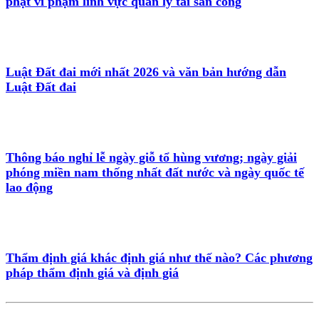
phạt vi phạm lĩnh vực quản lý tài sản công
Luật Đất đai mới nhất 2026 và văn bản hướng dẫn
Luật Đất đai
Thông báo nghỉ lễ ngày giỗ tổ hùng vương; ngày giải
phóng miền nam thống nhất đất nước và ngày quốc tế
lao động
Thẩm định giá khác định giá như thế nào? Các phương
pháp thẩm định giá và định giá