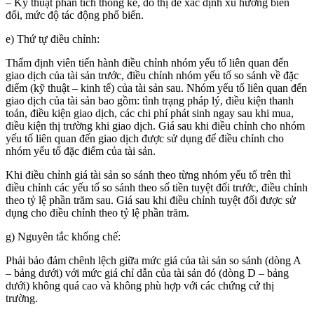
– Kỹ thuật phân tích thống kê, đồ thị để xác định xu hướng biến
đổi, mức độ tác động phổ biến.
e) Thứ tự điều chỉnh:
Thẩm định viên tiến hành điều chỉnh nhóm yếu tố liên quan đến
giao dịch của tài sản trước, điều chỉnh nhóm yếu tố so sánh về đặc
điểm (kỹ thuật – kinh tế) của tài sản sau. Nhóm yếu tố liên quan đến
giao dịch của tài sản bao gồm: tình trạng pháp lý, điều kiện thanh
toán, điều kiện giao dịch, các chi phí phát sinh ngay sau khi mua,
điều kiện thị trường khi giao dịch. Giá sau khi điều chỉnh cho nhóm
yếu tố liên quan đến giao dịch được sử dụng để điều chỉnh cho
nhóm yếu tố đặc điểm của tài sản.
Khi điều chỉnh giá tài sản so sánh theo từng nhóm yếu tố trên thì
điều chỉnh các yếu tố so sánh theo số tiền tuyệt đối trước, điều chỉnh
theo tỷ lệ phần trăm sau. Giá sau khi điều chỉnh tuyệt đối được sử
dụng cho điều chỉnh theo tỷ lệ phần trăm.
g) Nguyên tắc khống chế:
Phải bảo đảm chênh lệch giữa mức giá của tài sản so sánh (dòng A
– bảng dưới) với mức giá chỉ dẫn của tài sản đó (dòng D – bảng
dưới) không quá cao và không phù hợp với các chứng cứ thị
trường.