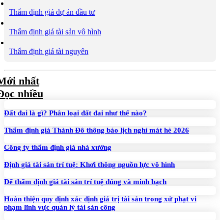
Thẩm định giá dự án đầu tư
Thẩm định giá tài sản vô hình
Thẩm định giá tài nguyên
Mới nhất
Đọc nhiều
Đất đai là gì? Phân loại đất đai như thế nào?
Thẩm định giá Thành Đô thông báo lịch nghỉ mát hè 2026
Công ty thẩm định giá nhà xưởng
Định giá tài sản trí tuệ: Khơi thông nguồn lực vô hình
Để thẩm định giá tài sản trí tuệ đúng và minh bạch
Hoàn thiện quy định xác định giá trị tài sản trong xử phạt vi
phạm lĩnh vực quản lý tài sản công