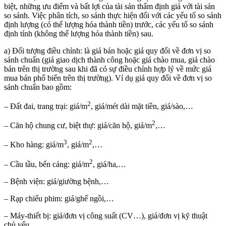
biệt, những ưu điểm và bất lợi của tài sản thẩm định giá với tài sản
so sánh. Việc phân tích, so sánh thực hiện đối với các yếu tố so sánh
định lượng (có thể lượng hóa thành tiền) trước, các yếu tố so sánh
định tính (không thể lượng hóa thành tiền) sau.
a) Đối tượng điều chỉnh: là giá bán hoặc giá quy đổi về đơn vị so
sánh chuẩn (giá giao dịch thành công hoặc giá chào mua, giá chào
bán trên thị trường sau khi đã có sự điều chỉnh hợp lý về mức giá
mua bán phổ biến trên thị trường). Ví dụ giá quy đổi về đơn vị so
sánh chuẩn bao gồm:
2
– Đất đai, trang trại: giá/m
, giá/mét dài mặt tiền, giá/sào,…
2
– Căn hộ chung cư, biệt thự: giá/căn hộ, giá/m
,…
3
2
– Kho hàng: giá/m
, giá/m
,…
2
– Cầu tầu, bến cảng: giá/m
, giá/ha,…
– Bệnh viện: giá/giường bệnh,…
– Rạp chiếu phim: giá/ghế ngồi,…
– Máy-thiết bị: giá/đơn vị công suất (CV…), giá/đơn vị kỹ thuật
chủ yếu,…