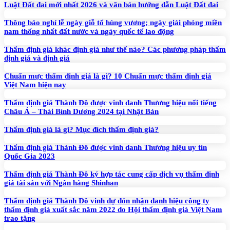
Luật Đất đai mới nhất 2026 và văn bản hướng dẫn Luật Đất đai
Thông báo nghỉ lễ ngày giỗ tổ hùng vương; ngày giải phóng miền
nam thống nhất đất nước và ngày quốc tế lao động
Thẩm định giá khác định giá như thế nào? Các phương pháp thẩm
định giá và định giá
Chuẩn mực thẩm định giá là gì? 10 Chuẩn mực thẩm định giá
Việt Nam hiện nay
Thẩm định giá Thành Đô được vinh danh Thương hiệu nổi tiếng
Châu Á – Thái Bình Dương 2024 tại Nhật Bản
Thẩm định giá là gì? Mục đích thẩm định giá?
Thẩm định giá Thành Đô được vinh danh Thương hiệu uy tín
Quốc Gia 2023
Thẩm định giá Thành Đô ký hợp tác cung cấp dịch vụ thẩm định
giá tài sản với Ngân hàng Shinhan
Thẩm định giá Thành Đô vinh dự đón nhận danh hiệu công ty
thẩm định giá xuất sắc năm 2022 do Hội thẩm định giá Việt Nam
trao tặng