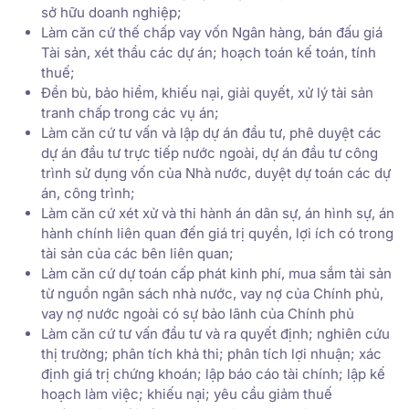
sở hữu doanh nghiệp;
Làm căn cứ thế chấp vay vốn Ngân hàng, bán đấu giá
Tài sản, xét thầu các dự án; hoạch toán kế toán, tính
thuế;
Đền bù, bảo hiểm, khiếu nại, giải quyết, xử lý tài sản
tranh chấp trong các vụ án;
Làm căn cứ tư vấn và lập dự án đầu tư, phê duyệt các
dự án đầu tư trực tiếp nước ngoài, dự án đầu tư công
trình sử dụng vốn của Nhà nước, duyệt dự toán các dự
án, công trình;
Làm căn cứ xét xử và thi hành án dân sự, án hình sự, án
hành chính liên quan đến giá trị quyền, lợi ích có trong
tài sản của các bên liên quan;
Làm căn cứ dự toán cấp phát kinh phí, mua sắm tài sản
từ nguồn ngân sách nhà nước, vay nợ của Chính phủ,
vay nợ nước ngoài có sự bảo lãnh của Chính phủ
Làm căn cứ tư vấn đầu tư và ra quyết định; nghiên cứu
thị trường; phân tích khả thi; phân tích lợi nhuận; xác
định giá trị chứng khoán; lập báo cáo tài chính; lập kế
hoạch làm việc; khiếu nại; yêu cầu giảm thuế