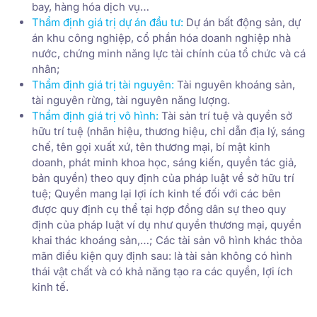
bay, hàng hóa dịch vụ…
Thẩm định giá trị dự án đầu tư
:
Dự án bất động sản, dự
án khu công nghiệp, cổ phần hóa doanh nghiệp nhà
nước, chứng minh năng lực tài chính của tổ chức và cá
nhân;
Thẩm định giá trị tài nguyên
:
Tài nguyên khoáng sản,
tài nguyên rừng, tài nguyên năng lượng.
Thẩm định giá trị vô hình
:
Tài sản trí tuệ và quyền sở
hữu trí tuệ (nhãn hiệu, thương hiệu, chỉ dẫn địa lý, sáng
chế, tên gọi xuất xứ, tên thương mại, bí mật kinh
doanh, phát minh khoa học, sáng kiến, quyền tác giả,
bản quyền) theo quy định của pháp luật về sở hữu trí
tuệ; Quyền mang lại lợi ích kinh tế đối với các bên
được quy định cụ thể tại hợp đồng dân sự theo quy
định của pháp luật ví dụ như quyền thương mại, quyền
khai thác khoáng sản,…; Các tài sản vô hình khác thỏa
mãn điều kiện quy định sau: là tài sản không có hình
thái vật chất và có khả năng tạo ra các quyền, lợi ích
kinh tế.