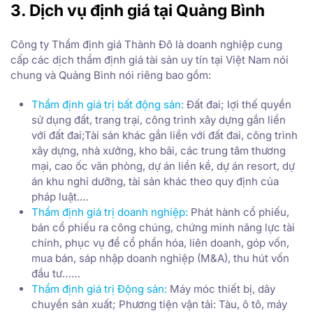
3. Dịch vụ định giá tại Quảng Bình
Công ty Thẩm định giá Thành Đô là doanh nghiệp cung
cấp các dịch thẩm định giá tài sản uy tín tại Việt Nam nói
chung và Quảng Bình nói riêng bao gồm:
Thẩm định giá trị bất động sản
:
Đất đai; lợi thế quyền
sử dụng đất, trang trại, công trình xây dựng gắn liền
với đất đai;Tài sản khác gắn liền với đất đai, công trình
xây dựng, nhà xưởng, kho bãi, các trung tâm thương
mại, cao ốc văn phòng, dự án liền kề, dự án resort, dự
án khu nghỉ dưỡng, tài sản khác theo quy định của
pháp luật.…
Thẩm định giá trị doanh nghiệp
:
Phát hành cổ phiếu,
bán cổ phiếu ra công chúng, chứng minh năng lực tài
chính, phục vụ để cổ phần hóa, liên doanh, góp vốn,
mua bán, sáp nhập doanh nghiệp (M&A), thu hút vốn
đầu tư……
Thẩm định giá trị Động sản
:
Máy móc thiết bị, dây
chuyền sản xuất; Phương tiện vận tải: Tàu, ô tô, máy