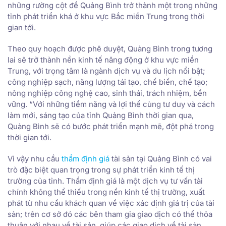
những rường cột để Quảng Bình trở thành một trong những
tỉnh phát triển khá ở khu vực Bắc miền Trung trong thời
gian tới.
Theo quy hoạch được phê duyệt, Quảng Bình trong tương
lai sẽ trở thành nền kinh tế năng động ở khu vực miền
Trung, với trọng tâm là ngành dịch vụ và du lịch nổi bật;
công nghiệp sạch, năng lượng tái tạo, chế biến, chế tạo;
nông nghiệp công nghệ cao, sinh thái, trách nhiệm, bền
vững. “Với những tiềm năng và lợi thế cùng tư duy và cách
làm mới, sáng tạo của tỉnh Quảng Bình thời gian qua,
Quảng Bình sẽ có bước phát triển mạnh mẽ, đột phá trong
thời gian tới.
Vì vậy nhu cầu
thẩm định giá
tài sản tại Quảng Bình có vai
trò đặc biệt quan trọng trong sự phát triển kinh tế thị
trường của tỉnh. Thẩm định giá là một dịch vụ tư vấn tài
chính không thể thiếu trong nền kinh tế thị trường, xuất
phát từ nhu cầu khách quan về việc xác định giá trị của tài
sản; trên cơ sở đó các bên tham gia giao dịch có thể thỏa
thuận với nhau về tài sản, giúp các giao dịch về tài sản