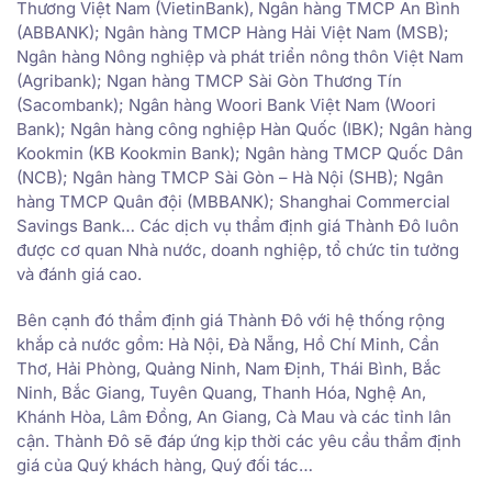
Thương Việt Nam (VietinBank), Ngân hàng TMCP An Bình
(ABBANK); Ngân hàng TMCP Hàng Hải Việt Nam (MSB);
Ngân hàng Nông nghiệp và phát triển nông thôn Việt Nam
(Agribank); Ngan hàng TMCP Sài Gòn Thương Tín
(Sacombank); Ngân hàng Woori Bank Việt Nam (Woori
Bank); Ngân hàng công nghiệp Hàn Quốc (IBK); Ngân hàng
Kookmin (KB Kookmin Bank); Ngân hàng TMCP Quốc Dân
(NCB); Ngân hàng TMCP Sài Gòn – Hà Nội (SHB); Ngân
hàng TMCP Quân đội (MBBANK); Shanghai Commercial
Savings Bank… Các dịch vụ thẩm định giá Thành Đô luôn
được cơ quan Nhà nước, doanh nghiệp, tổ chức tin tưởng
và đánh giá cao.
Bên cạnh đó thẩm định giá Thành Đô với hệ thống rộng
khắp cả nước gồm: Hà Nội, Đà Nẵng, Hồ Chí Minh, Cần
Thơ, Hải Phòng, Quảng Ninh, Nam Định, Thái Bình, Bắc
Ninh, Bắc Giang, Tuyên Quang, Thanh Hóa, Nghệ An,
Khánh Hòa, Lâm Đồng, An Giang, Cà Mau và các tỉnh lân
cận. Thành Đô sẽ đáp ứng kịp thời các yêu cầu thẩm định
giá của Quý khách hàng, Quý đối tác…