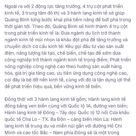
Ngoài ra với 2 động lực tăng trưởng, 4 trụ cột phát triển
kinh tế, 3 trung tâm đô thị và 3 hành lang kinh tế sẽ giúp
Quảng Bình từng bước khai phá tiềm năng để bứt phá trong
thời gian tới. Theo đó, Quảng Bình sẽ hình thành 4 trụ cột
trong phát triển kinh tế là: Đưa ngành du lịch trở thành
ngành kinh tế mũi nhọn là khâu đột phá để tăng trưởng và
chuyển dịch cơ cấu kinh tế: Kêu gọi đầu tư vào sản xuất
điện, năng lượng tái tạo, chế biến, chế tạo để sớm đưa
công nghiệp trở thành ngành kinh tế trọng điểm; Phát triển
nông nghiệp công nghệ cao theo hướng sản xuất hàng
hóa, giá trị gia tăng cao, ưu tiên ứng dụng công nghệ cao,
coi đây là bệ đỡ nền kinh tế, cùng với đó là tận dụng lợi thế
để phát triển hiệu quả, bền vững kinh tế biển.
Đồng thời với 3 hành lang kinh tế gồm; Hành lang kinh tế
đồng bằng ven biển cùng với Quốc lộ 1A, đường ven biển;
Hành lang kinh tế Đông – Tây dọc Quốc lộ 12 nối Cửa khẩu
quốc tế Cha Lo – TX. Ba Đồn – cảng biển Hòn La; Hành
lang kinh tế trung du và miền núi gắn với đường Hồ Chí
Minh và cao tốc Bắc – Nam phía Đông sẽ là một trong