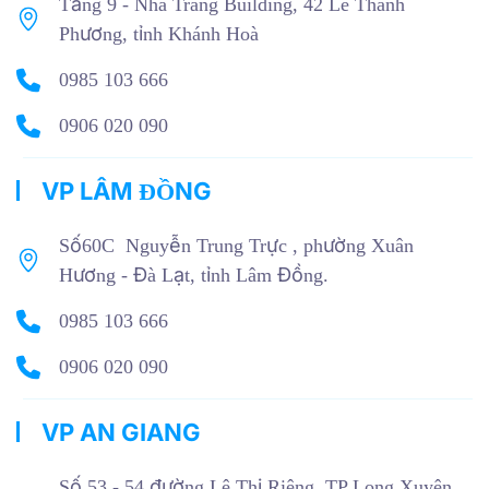
Tầng 9 - Nha Trang Building, 42 Lê Thành
Phương, tỉnh Khánh Hoà
0985 103 666
0906 020 090
VP LÂM ĐỒNG
Số60C Nguyễn Trung Trực , phường Xuân
Hương - Đà Lạt, tỉnh Lâm Đồng.
0985 103 666
0906 020 090
VP AN GIANG
Số 53 - 54 đường Lê Thị Riêng, TP Long Xuyên,