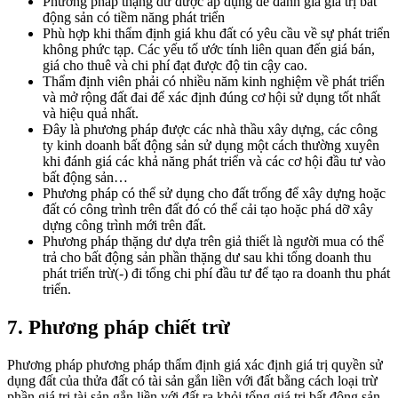
Phương pháp thặng dư được áp dụng để đánh giá giá trị bất
động sản có tiềm năng phát triển
Phù hợp khi thẩm định giá khu đất có yêu cầu về sự phát triển
không phức tạp. Các yếu tố ước tính liên quan đến giá bán,
giá cho thuê và chi phí đạt được độ tin cậy cao.
Thẩm định viên phải có nhiều năm kinh nghiệm về phát triển
và mở rộng đất đai để xác định đúng cơ hội sử dụng tốt nhất
và hiệu quả nhất.
Đây là phương pháp được các nhà thầu xây dựng, các công
ty kinh doanh bất động sản sử dụng một cách thường xuyên
khi đánh giá các khả năng phát triển và các cơ hội đầu tư vào
bất động sản…
Phương pháp có thể sử dụng cho đất trống để xây dựng hoặc
đất có công trình trên đất đó có thể cải tạo hoặc phá dỡ xây
dựng công trình mới trên đất.
Phương pháp thặng dư dựa trên giả thiết là người mua có thể
trả cho bất động sản phần thặng dư sau khi tổng doanh thu
phát triển trừ(-) đi tổng chi phí đầu tư để tạo ra doanh thu phát
triển.
7. Phương pháp chiết trừ
Phương pháp phương pháp thẩm định giá xác định giá trị quyền sử
dụng đất của thửa đất có tài sản gắn liền với đất bằng cách loại trừ
phần giá trị tài sản gắn liền với đất ra khỏi tổng giá trị bất động sản