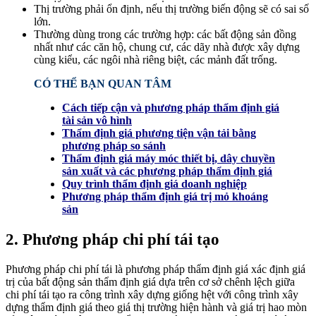
Thị trường phải ổn định, nếu thị trường biến động sẽ có sai số
lớn.
Thường dùng trong các trường hợp: các bất động sản đồng
nhất như các căn hộ, chung cư, các dãy nhà được xây dựng
cùng kiểu, các ngôi nhà riêng biệt, các mảnh đất trống.
CÓ THỂ BẠN QUAN TÂM
Cách tiếp cận và phương pháp thẩm định giá
tài sản vô hình
Thẩm định giá phương tiện vận tải bằng
phương pháp so sánh
Thẩm định giá máy móc thiết bị, dây chuyền
sản xuất và các phương pháp thẩm định giá
Quy trình thẩm định giá doanh nghiệp
Phương pháp thẩm định giá trị mỏ khoáng
sản
2. Phương pháp chi phí tái tạo
Phương pháp chi phí tái là phương pháp thẩm định giá xác định giá
trị của bất động sản thẩm định giá dựa trên cơ sở chênh lệch giữa
chi phí tái tạo ra công trình xây dựng giống hệt với công trình xây
dựng thẩm định giá theo giá thị trường hiện hành và giá trị hao mòn