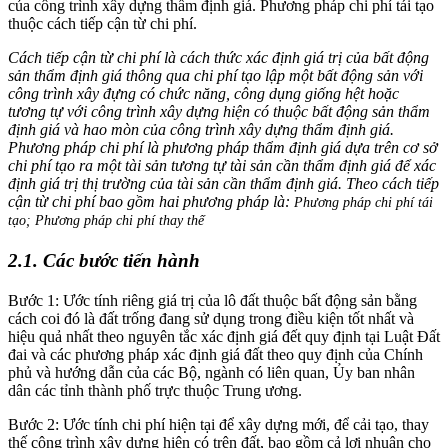
của công trình xây dựng thẩm định giá. Phương pháp chi phí tái tạo
thuộc cách tiếp cận từ chi phí.
Cách tiếp cận từ chi phí là cách thức xác định giá trị của bất động
sản thẩm định giá thông qua chi phí tạo lập một bất động sản với
công trình xây đựng có chức năng, công dụng giống hệt hoặc
tương tự với công trình xây dựng hiện có thuộc bất động sản thẩm
định giá và hao mòn của công trình xây dựng thẩm định giá.
Phương pháp chi phí là phương pháp thẩm định giá dựa trên cơ sở
chi phí tạo ra một tài sản tương tự tài sản cần thẩm định giá để xác
định giá trị thị trường của tài sản cần thẩm định giá. Theo cách tiếp
cận từ chi phí bao gồm hai phương pháp là:
Phương pháp chi phí tái
tạo; Phương pháp chi phí thay thế
2.1. Các bước tiến hành
Bước 1: Ước tính riêng giá trị của lô đất thuộc bất động sản bằng
cách coi đó là đất trống đang sử dụng trong điều kiện tốt nhất và
hiệu quả nhất theo nguyên tắc xác định giá đết quy định tại Luật Đất
đai và các phương pháp xác định giá đất theo quy định của Chính
phủ và hướng dẫn của các Bộ, ngành có liên quan, Ủy ban nhân
dân các tỉnh thành phố trực thuộc Trung ương.
Bước 2: Ước tính chi phí hiện tại để xây dựng mới, để cải tạo, thay
thế công trình xây dựng hiện có trên đất, bao gồm cả lợi nhuận cho