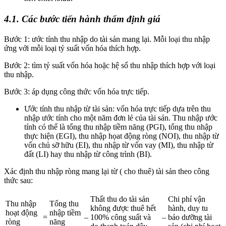
4.1. Các bước tiến hành thẩm định giá
Bước 1: ước tính thu nhập do tài sản mang lại. Mỗi loại thu nhập
ứng với mỗi loại tỷ suất vốn hóa thích hợp.
Bước 2: tìm tỷ suất vốn hóa hoặc hệ số thu nhập thích hợp với loại
thu nhập.
Bước 3: áp dụng công thức vốn hóa trực tiếp.
Ước tính thu nhập từ tài sản: vốn hóa trực tiếp dựa trên thu
nhập ước tính cho một năm đơn lẻ của tài sản. Thu nhập ước
tính có thể là tổng thu nhập tiềm năng (PGI), tổng thu nhập
thực hiện (EGI), thu nhập họat động ròng (NOI), thu nhập từ
vốn chủ sỡ hữu (EI), thu nhập từ vốn vay (MI), thu nhập từ
đất (LI) hay thu nhập từ công trình (BI).
Xác định thu nhập ròng mang lại từ ( cho thuê) tài sản theo công
thức sau:
Thất thu do tài sản
Chi phí vận
Thu nhập
Tổng thu
không được thuê hết
hành, duy tu
hoạt động
nhập tiềm
=
–
100% công suất và
–
bảo dưỡng tài
ròng
năng