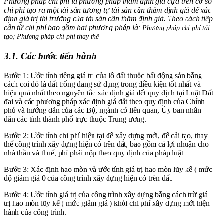
Phương pháp chi phí là phương pháp thẩm định giá dựa trên cơ sở
chi phí tạo ra một tài sản tương tự tài sản cần thẩm định giá để xác
định giá trị thị trường của tài sản cần thẩm định giá. Theo cách tiếp
cận từ chi phí bao gồm hai phương pháp là:
Phương pháp chi phí tái
tạo; Phương pháp chi phí thay thế
3.1. Các bước tiến hành
Bước 1: Ước tính riêng giá trị của lô đất thuộc bất động sản bằng
cách coi đó là đất trống đang sử dụng trong điều kiện tốt nhất và
hiệu quả nhất theo nguyên tắc xác định giá đết quy định tại Luật Đất
đai và các phương pháp xác định giá đất theo quy định của Chính
phủ và hướng dẫn của các Bộ, ngành có liên quan, Ủy ban nhân
dân các tỉnh thành phố trực thuộc Trung ương.
Bước 2: Ước tính chi phí hiện tại để xây dựng mới, để cải tạo, thay
thế công trình xây dựng hiện có trên đất, bao gồm cả lợi nhuận cho
nhà thầu và thuế, phí phải nộp theo quy định của pháp luật.
Bước 3: Xác định hao mòn và ước tính giá trị hao mòn lũy kế ( mức
độ giảm giá 0 của công trình xây dựng hiện có trên đất.
Bước 4: Ước tính giá trị của công trình xây dựng bằng cách trừ giá
trị hao mòn lũy kế ( mức giảm giá ) khỏi chi phí xây dựng mới hiện
hành của công trình.