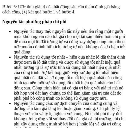
Bước 5: Ước tính giá trị của bất động sản cần thẩm định giá bằng
cách cộng (+) kết quả bước 1 và bước 4.
Nguyên tắc phương pháp chi phí
Nguyên tắc thay thế: nguyên tắc này nêu lên rằng một người
mua khôn ngoan nào trả giá cho một tài sản nhiều hơn chi phí
để mua một lô đất tương tự và cùng xây dựng công trình theo
ước muốn có tính hữu ích tương tự nếu không có sự chậm trễ
quá đáng.
Nguyên tắc sử dụng tốt nhất – hiệu quả nhất: lô đất thẩm định
được xem là lô đất trống và được sử dụng tốt nhất hiệu quả
nhất, tương tự là sự ước tính sử dụng tốt nhất hiệu quả nhất
của công trình. Sự kết hợp giữa việc sử dụng tốt nhất hiệu
quả nhất của đất và sử dụng tốt nhất hiệu quả nhất của công
trình tạo nên một sự sử dụng tốt nhất hiệu quả nhất cho bất
động sản. Công trình hiện tại có giá trị bằng với giá trị mà nó
kết hợp với đất hay chúng có thể làm giảm giá trị của đất do
phải phá bỏ công trình do không sử dụng được nữa.
Nguyên tắc cung cầu: sự dịch chuyển của đường cung và
đường cầu làm giá tăng lên hoặc giảm xuống. Chi phí tỷ lệ
thuận với cầu và tỷ lệ nghịch với cung. Nếu chi phí thay đổi
không tương ứng với sự thay đổi của giá cả thị trường, thì chi
phí xây dựng công trình sẽ lợi hơn ( hoặc lỗ) và giá trị công