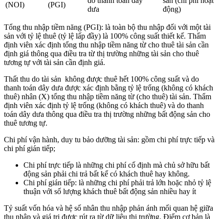
do thanh toán dây
sản (chi phí hoạt
(NOI)
(PGI)
dưa
động)
Tổng thu nhập tiềm năng (PGI): là toàn bộ thu nhập đối với một tài
sản với tỷ lệ thuê (tỷ lệ lấp đầy) là 100% công suất thiết kế. Thẩm
định viên xác định tổng thu nhập tiềm năng từ cho thuê tài sản cần
định giá thông qua điều tra từ thị trường những tài sản cho thuê
tương tự với tài sản cần định giá.
Thất thu do tài sản không được thuê hết 100% công suất và do
thanh toán dây dưa được xác định bằng tỷ lệ trống (không có khách
thuê) nhân (X) tổng thu nhập tiềm năng từ (cho thuê) tài sản. Thẩm
định viên xác định tỷ lệ trống (không có khách thuê) và do thanh
toán dây dưa thông qua điều tra thị trường những bất động sản cho
thuê tương tự.
Chi phí vận hành, duy tu bảo dưỡng tài sản: gồm chi phí trực tiếp và
chi phí gián tiếp;
Chi phí trực tiếp là những chi phí cố định mà chủ sở hữu bất
động sản phải chi trả bất kể có khách thuê hay không.
Chi phí gián tiếp: là những chi phí phải trả lớn hoặc nhỏ tỷ lệ
thuận với số lượng khách thuê bất động sản nhiều hay ít
Tỷ suất vốn hóa và hệ số nhân thu nhập phản ánh mối quan hệ giữa
thu nhập và giá trị được rút ra từ dữ liệu thị trường. Điểm cơ bản là