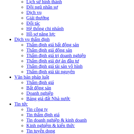
Lịch sử hình thành
Đội ngũ nhân sự
Dịch vụ
Giải thưởng
Đối tác
Hệ thống chi nhánh
Hồ sơ năng lực
Dịch vụ thẩm định
Thẩm định giá bất động sản
Thẩm định giá động sản
Thẩm định giá trị doanh nghiệp
Thẩm định giá dự án đầu tư
Thẩm định giá tài sản vô hình
Thẩm định giá tài nguyên
Văn bản pháp luật
Thẩm định giá
Bất động sản
Doanh nghiệp
Bảng giá đất Nhà nước
Tin tức
Tin công ty
Tin thẩm định giá
Tin doanh nghiệp & kinh doanh
Kinh nghiệm & kiến thức
Tin tuyển dụng