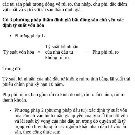
các tài sản phải tương đồng về rủi ro, thu nhập, chu phí, đặc điểm
vật chất và vị trí với tài sản thẩm định giá.
Có 3 phương pháp thẩm định giá bất động sản chủ yếu xác
định tỷ suất vốn hóa
Phương pháp 1:
Tỷ suất lợi nhuận
Tỷ suất vốn hóa
=
của nhà đầu tư
+
Phụ phí rủi ro
không rủi ro
Trong đó:
Tỷ suất lợi nhuận của nhà đầu tư không rủi ro tính bằng lãi suất trái
phiếu chính phủ kỳ hạn 10 năm.
Phụ phí rủi ro: bao gồm rủi ro kinh doanh, rủi ro tài chính, rủi ro
thanh khoản.
Phương pháp 2 (phương pháp đầu tư): xác định tỷ suất vốn
hóa căn cứ vào bình quân gia quyền của tỷ suất thu hồi vốn
và lãi suất kỳ vọng của nhà đầu tư, trong đó quyền số là tỷ
trọng vốn huy động từ các nguồn khác nhau đầu tư vào tài
sản, theo công thức sau: