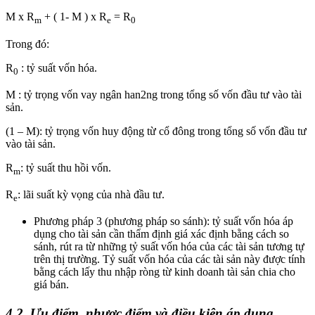
M x R
+ ( 1- M ) x R
= R
m
e
0
Trong đó:
R
: tỷ suất vốn hóa.
0
M : tỷ trọng vốn vay ngân han2ng trong tổng số vốn đầu tư vào tài
sản.
(1 – M): tỷ trọng vốn huy động từ cổ đông trong tổng số vốn đầu tư
vào tài sản.
R
: tỷ suất thu hồi vốn.
m
R
: lãi suất kỳ vọng của nhà đầu tư.
e
Phương pháp 3 (phương pháp so sánh): tỷ suất vốn hóa áp
dụng cho tài sản cần thẩm định giá xác định bằng cách so
sánh, rút ra từ những tỷ suất vốn hóa của các tài sản tương tự
trên thị trường. Tỷ suất vốn hóa của các tài sản này được tính
bằng cách lấy thu nhập ròng từ kinh doanh tài sản chia cho
giá bán.
4.2. Ưu điểm, nhược điểm và điều kiện áp dụng