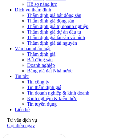
Hồ sơ năng lực
Dịch vụ thẩm định
Thẩm định giá bất động sản
Thẩm định giá động sản
Thẩm định giá trị doanh nghiệp
Thẩm định giá dự án đầu tư
Thẩm định giá tài sản vô hình
Thẩm định giá tài nguyên
Văn bản pháp luật
Thẩm định giá
Bất động sản
Doanh nghiệp
Bảng giá đất Nhà nước
Tin tức
Tin công ty
Tin thẩm định giá
Tin doanh nghiệp & kinh doanh
Kinh nghiệm & kiến thức
Tin tuyển dụng
Liên hệ
Tư vấn dịch vụ
Gọi điện ngay