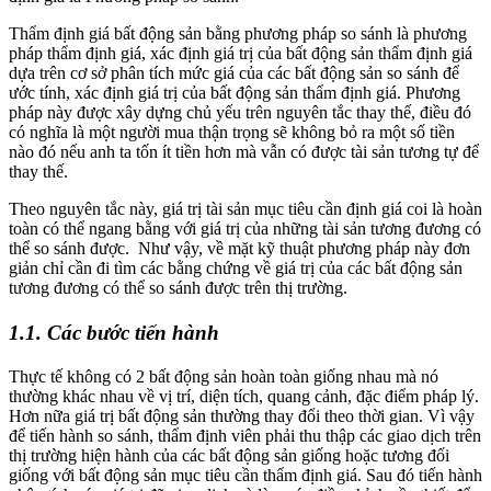
Thẩm định giá bất động sản bằng phương pháp so sánh là phương
pháp thẩm định giá, xác định giá trị của bất động sản thẩm định giá
dựa trên cơ sở phân tích mức giá của các bất động sản so sánh để
ước tính, xác định giá trị của bất động sản thẩm định giá. Phương
pháp này được xây dựng chủ yếu trên nguyên tắc thay thế, điều đó
có nghĩa là một người mua thận trọng sẽ không bỏ ra một số tiền
nào đó nếu anh ta tốn ít tiền hơn mà vẫn có được tài sản tương tự để
thay thế.
Theo nguyên tắc này, giá trị tài sản mục tiêu cần định giá coi là hoàn
toàn có thể ngang bằng với giá trị của những tài sản tương đương có
thể so sánh được. Như vậy, về mặt kỹ thuật phương pháp này đơn
giản chỉ cần đi tìm các bằng chứng về giá trị của các bất động sản
tương đương có thể so sánh được trên thị trường.
1.1. Các bước tiến hành
Thực tế không có 2 bất động sản hoàn toàn giống nhau mà nó
thường khác nhau về vị trí, diện tích, quang cảnh, đặc điểm pháp lý.
Hơn nữa giá trị bất động sản thường thay đổi theo thời gian. Vì vậy
để tiến hành so sánh, thẩm định viên phải thu thập các giao dịch trên
thị trường hiện hành của các bất động sản giống hoặc tương đối
giống với bất động sản mục tiêu cần thẩm định giá. Sau đó tiến hành