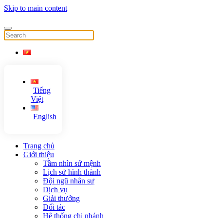
Skip to main content
Tiếng
Việt
English
Trang chủ
Giới thiệu
Tầm nhìn sứ mệnh
Lịch sử hình thành
Đội ngũ nhân sự
Dịch vụ
Giải thưởng
Đối tác
Hệ thống chi nhánh