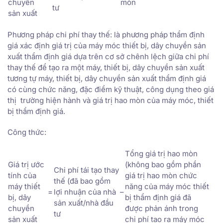
chuyền
mòn
tư
sản xuất
Phương pháp chi phí thay thế: là phương pháp thẩm định
giá xác định giá trị của máy móc thiết bị, dây chuyền sản
xuất thẩm định giá dựa trên cơ sở chênh lệch giữa chi phí
thay thế để tạo ra một máy, thiết bị, dây chuyền sản xuất
tương tự máy, thiết bị, dây chuyền sản xuất thẩm định giá
có cùng chức năng, đặc điểm kỹ thuật, công dụng theo giá
thị trường hiện hành và giá trị hao mòn của máy móc, thiết
bị thẩm định giá.
Công thức:
Tổng giá trị hao mòn
Giá trị ước
(không bao gồm phần
Chi phí tái tạo thay
tính của
giá trị hao mòn chức
thế (đã bao gồm
máy thiết
năng của máy móc thiết
=
lợi nhuận của nhà
–
bị, dây
bị thẩm định giá đã
sản xuất/nhà đầu
chuyền
được phản ánh trong
tư
sản xuất
chi phí tạo ra máy móc