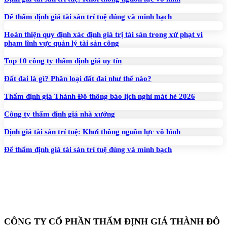
Để thẩm định giá tài sản trí tuệ đúng và minh bạch
Hoàn thiện quy định xác định giá trị tài sản trong xử phạt vi
phạm lĩnh vực quản lý tài sản công
Top 10 công ty thẩm định giá uy tín
Đất đai là gì? Phân loại đất đai như thế nào?
Thẩm định giá Thành Đô thông báo lịch nghỉ mát hè 2026
Công ty thẩm định giá nhà xưởng
Định giá tài sản trí tuệ: Khơi thông nguồn lực vô hình
Để thẩm định giá tài sản trí tuệ đúng và minh bạch
CÔNG TY CỔ PHẦN THẨM ĐỊNH GIÁ THÀNH ĐÔ