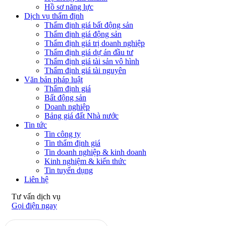
Hồ sơ năng lực
Dịch vụ thẩm định
Thẩm định giá bất động sản
Thẩm định giá động sản
Thẩm định giá trị doanh nghiệp
Thẩm định giá dự án đầu tư
Thẩm định giá tài sản vô hình
Thẩm định giá tài nguyên
Văn bản pháp luật
Thẩm định giá
Bất động sản
Doanh nghiệp
Bảng giá đất Nhà nước
Tin tức
Tin công ty
Tin thẩm định giá
Tin doanh nghiệp & kinh doanh
Kinh nghiệm & kiến thức
Tin tuyển dụng
Liên hệ
Tư vấn dịch vụ
Gọi điện ngay