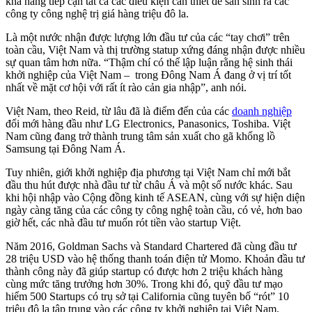
khả năng tiếp cận tất cả các điều kiện cần thiết để sản sinh ra các
công ty công nghệ trị giá hàng triệu đô la.
Là một nước nhận được lượng lớn đầu tư của các “tay chơi” trên
toàn cầu, Việt Nam và thị trường statup xứng đáng nhận được nhiều
sự quan tâm hơn nữa. “Thậm chí có thể lập luận rằng hệ sinh thái
khởi nghiệp của Việt Nam – trong Đông Nam Á đang ở vị trí tốt
nhất về mặt cơ hội với rất ít rào cản gia nhập”, anh nói.
Việt Nam, theo Reid, từ lâu đã là điểm đến của các
doanh nghiệp
đổi mới hàng đầu như LG Electronics, Panasonics, Toshiba. Việt
Nam cũng đang trở thành trung tâm sản xuất cho gã khổng lồ
Samsung tại Đông Nam Á.
Tuy nhiên, giới khởi nghiệp địa phương tại Việt Nam chỉ mới bắt
đầu thu hút được nhà đầu tư từ châu Á và một số nước khác. Sau
khi hội nhập vào Cộng đồng kinh tế ASEAN, cùng với sự hiện diện
ngày càng tăng của các công ty công nghệ toàn cầu, có vẻ, hơn bao
giờ hết, các nhà đầu tư muốn rót tiền vào startup Việt.
Năm 2016, Goldman Sachs và Standard Chartered đã cùng đầu tư
28 triệu USD vào hệ thống thanh toán điện tử Momo. Khoản đầu tư
thành công này đã giúp startup có được hơn 2 triệu khách hàng
cùng mức tăng trưởng hơn 30%. Trong khi đó, quỹ đầu tư mạo
hiểm 500 Startups có trụ sở tại California cũng tuyên bố “rót” 10
triệu đô la tập trung vào các công ty khởi nghiệp tại Việt Nam.