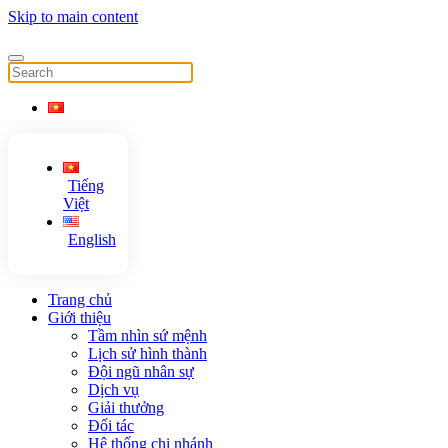
Skip to main content
Tiếng
Việt
English
Trang chủ
Giới thiệu
Tầm nhìn sứ mệnh
Lịch sử hình thành
Đội ngũ nhân sự
Dịch vụ
Giải thưởng
Đối tác
Hệ thống chi nhánh