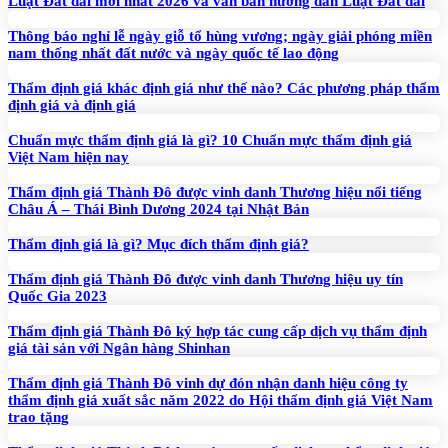
Luật Đất đai mới nhất 2026 và văn bản hướng dẫn Luật Đất đai
Thông báo nghỉ lễ ngày giỗ tổ hùng vương; ngày giải phóng miền
nam thống nhất đất nước và ngày quốc tế lao động
Thẩm định giá khác định giá như thế nào? Các phương pháp thẩm
định giá và định giá
Chuẩn mực thẩm định giá là gì? 10 Chuẩn mực thẩm định giá
Việt Nam hiện nay
Thẩm định giá Thành Đô được vinh danh Thương hiệu nổi tiếng
Châu Á – Thái Bình Dương 2024 tại Nhật Bản
Thẩm định giá là gì? Mục đích thẩm định giá?
Thẩm định giá Thành Đô được vinh danh Thương hiệu uy tín
Quốc Gia 2023
Thẩm định giá Thành Đô ký hợp tác cung cấp dịch vụ thẩm định
giá tài sản với Ngân hàng Shinhan
Thẩm định giá Thành Đô vinh dự đón nhận danh hiệu công ty
thẩm định giá xuất sắc năm 2022 do Hội thẩm định giá Việt Nam
trao tặng