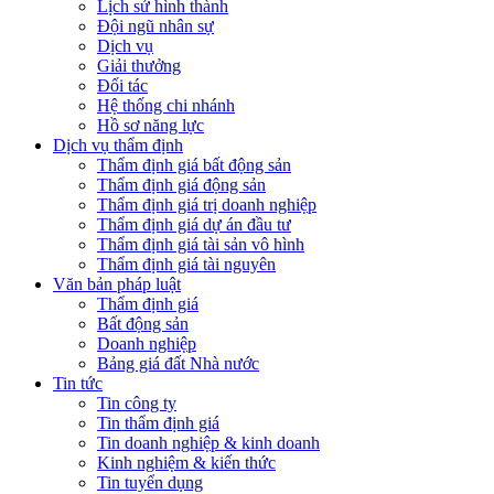
Lịch sử hình thành
Đội ngũ nhân sự
Dịch vụ
Giải thưởng
Đối tác
Hệ thống chi nhánh
Hồ sơ năng lực
Dịch vụ thẩm định
Thẩm định giá bất động sản
Thẩm định giá động sản
Thẩm định giá trị doanh nghiệp
Thẩm định giá dự án đầu tư
Thẩm định giá tài sản vô hình
Thẩm định giá tài nguyên
Văn bản pháp luật
Thẩm định giá
Bất động sản
Doanh nghiệp
Bảng giá đất Nhà nước
Tin tức
Tin công ty
Tin thẩm định giá
Tin doanh nghiệp & kinh doanh
Kinh nghiệm & kiến thức
Tin tuyển dụng