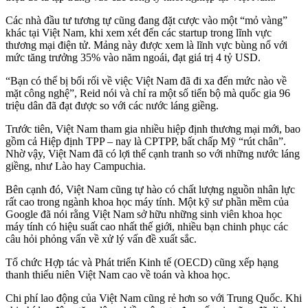
Các nhà đầu tư tương tự cũng đang đặt cược vào một “mỏ vàng”
khác tại Việt Nam, khi xem xét đến các startup trong lĩnh vực
thương mại điện tử. Mảng này được xem là lĩnh vực bùng nổ với
mức tăng trưởng 35% vào năm ngoái, đạt giá trị 4 tỷ USD.
“Bạn có thể bị bối rối về việc Việt Nam đã đi xa đến mức nào về
mặt công nghệ”, Reid nói và chỉ ra một số tiến bộ mà quốc gia 96
triệu dân đã đạt được so với các nước láng giềng.
Trước tiên, Việt Nam tham gia nhiều hiệp định thương mại mới, bao
gồm cả Hiệp định TPP – nay là CPTPP, bất chấp Mỹ “rút chân”.
Nhờ vậy, Việt Nam đã có lợi thế cạnh tranh so với những nước láng
giềng, như Lào hay Campuchia.
Bên cạnh đó, Việt Nam cũng tự hào có chất lượng nguồn nhân lực
rất cao trong ngành khoa học máy tính. Một kỹ sư phần mềm của
Google đã nói rằng Việt Nam sở hữu những sinh viên khoa học
máy tính có hiệu suất cao nhất thế giới, nhiều bạn chinh phục các
câu hỏi phỏng vấn về xử lý vấn đề xuất sắc.
Tổ chức Hợp tác và Phát triển Kinh tế (OECD) cũng xếp hạng
thanh thiếu niên Việt Nam cao về toán và khoa học.
Chi phí lao động của Việt Nam cũng rẻ hơn so với Trung Quốc. Khi