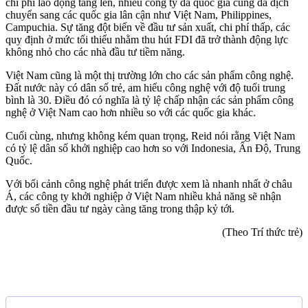
chi phí lao động tăng lên, nhiều công ty đa quốc gia cũng đã dịch
chuyển sang các quốc gia lân cận như Việt Nam, Philippines,
Campuchia. Sự tăng đột biến về đầu tư sản xuất, chi phí thấp, các
quy định ở mức tối thiểu nhằm thu hút FDI đã trở thành động lực
không nhỏ cho các nhà đầu tư tiềm năng.
Việt Nam cũng là một thị trường lớn cho các sản phẩm công nghệ.
Đất nước này có dân số trẻ, am hiểu công nghệ với độ tuổi trung
bình là 30. Điều đó có nghĩa là tỷ lệ chấp nhận các sản phẩm công
nghệ ở Việt Nam cao hơn nhiều so với các quốc gia khác.
Cuối cùng, nhưng không kém quan trọng, Reid nói rằng Việt Nam
có tỷ lệ dân số khởi nghiệp cao hơn so với Indonesia, Ấn Độ, Trung
Quốc.
Với bối cảnh công nghệ phát triển được xem là nhanh nhất ở châu
Á, các công ty khởi nghiệp ở Việt Nam nhiều khả năng sẽ nhận
được số tiền đầu tư ngày càng tăng trong thập kỷ tới.
(Theo Trí thức trẻ)