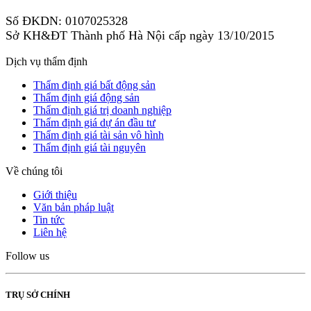
Số ĐKDN: 0107025328
Sở KH&ĐT Thành phố Hà Nội cấp ngày 13/10/2015
Dịch vụ thẩm định
Thẩm định giá bất động sản
Thẩm định giá động sản
Thẩm định giá trị doanh nghiệp
Thẩm định giá dự án đầu tư
Thẩm định giá tài sản vô hình
Thẩm định giá tài nguyên
Về chúng tôi
Giới thiệu
Văn bản pháp luật
Tin tức
Liên hệ
Follow us
TRỤ SỞ CHÍNH