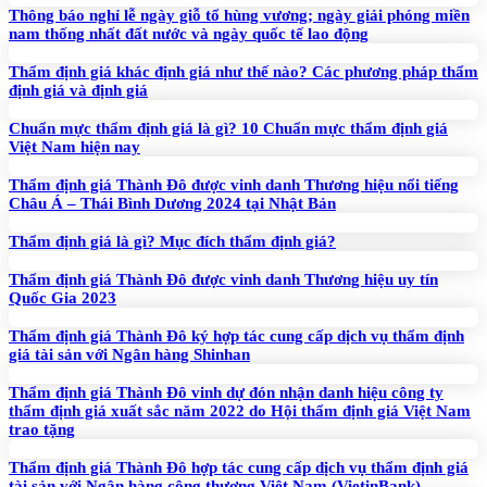
Thông báo nghỉ lễ ngày giỗ tổ hùng vương; ngày giải phóng miền
nam thống nhất đất nước và ngày quốc tế lao động
Thẩm định giá khác định giá như thế nào? Các phương pháp thẩm
định giá và định giá
Chuẩn mực thẩm định giá là gì? 10 Chuẩn mực thẩm định giá
Việt Nam hiện nay
Thẩm định giá Thành Đô được vinh danh Thương hiệu nổi tiếng
Châu Á – Thái Bình Dương 2024 tại Nhật Bản
Thẩm định giá là gì? Mục đích thẩm định giá?
Thẩm định giá Thành Đô được vinh danh Thương hiệu uy tín
Quốc Gia 2023
Thẩm định giá Thành Đô ký hợp tác cung cấp dịch vụ thẩm định
giá tài sản với Ngân hàng Shinhan
Thẩm định giá Thành Đô vinh dự đón nhận danh hiệu công ty
thẩm định giá xuất sắc năm 2022 do Hội thẩm định giá Việt Nam
trao tặng
Thẩm định giá Thành Đô hợp tác cung cấp dịch vụ thẩm định giá
tài sản với Ngân hàng công thương Việt Nam (VietinBank)