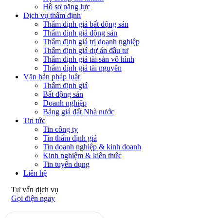
Hồ sơ năng lực
Dịch vụ thẩm định
Thẩm định giá bất động sản
Thẩm định giá động sản
Thẩm định giá trị doanh nghiệp
Thẩm định giá dự án đầu tư
Thẩm định giá tài sản vô hình
Thẩm định giá tài nguyên
Văn bản pháp luật
Thẩm định giá
Bất động sản
Doanh nghiệp
Bảng giá đất Nhà nước
Tin tức
Tin công ty
Tin thẩm định giá
Tin doanh nghiệp & kinh doanh
Kinh nghiệm & kiến thức
Tin tuyển dụng
Liên hệ
Tư vấn dịch vụ
Gọi điện ngay