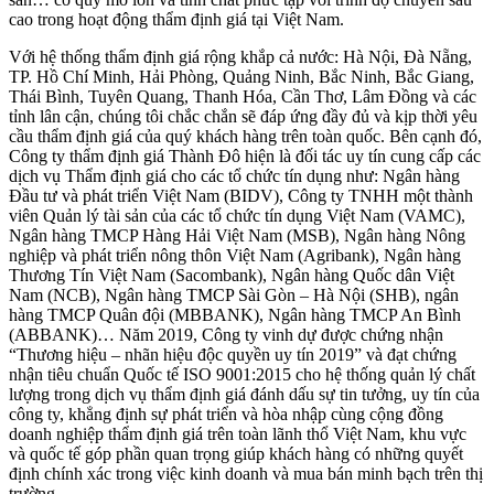
cao trong hoạt động thẩm định giá tại Việt Nam.
Với hệ thống thẩm định giá rộng khắp cả nước: Hà Nội, Đà Nẵng,
TP. Hồ Chí Minh, Hải Phòng, Quảng Ninh, Bắc Ninh, Bắc Giang,
Thái Bình, Tuyên Quang, Thanh Hóa, Cần Thơ, Lâm Đồng và các
tỉnh lân cận, chúng tôi chắc chắn sẽ đáp ứng đầy đủ và kịp thời yêu
cầu thẩm định giá của quý khách hàng trên toàn quốc. Bên cạnh đó,
Công ty thẩm định giá Thành Đô hiện là đối tác uy tín cung cấp các
dịch vụ Thẩm định giá cho các tổ chức tín dụng như: Ngân hàng
Đầu tư và phát triển Việt Nam (BIDV), Công ty TNHH một thành
viên Quản lý tài sản của các tổ chức tín dụng Việt Nam (VAMC),
Ngân hàng TMCP Hàng Hải Việt Nam (MSB), Ngân hàng Nông
nghiệp và phát triển nông thôn Việt Nam (Agribank), Ngân hàng
Thương Tín Việt Nam (Sacombank), Ngân hàng Quốc dân Việt
Nam (NCB), Ngân hàng TMCP Sài Gòn – Hà Nội (SHB), ngân
hàng TMCP Quân đội (MBBANK), Ngân hàng TMCP An Bình
(ABBANK)… Năm 2019, Công ty vinh dự được chứng nhận
“Thương hiệu – nhãn hiệu độc quyền uy tín 2019” và đạt chứng
nhận tiêu chuẩn Quốc tế ISO 9001:2015 cho hệ thống quản lý chất
lượng trong dịch vụ thẩm định giá đánh dấu sự tin tưởng, uy tín của
công ty, khẳng định sự phát triển và hòa nhập cùng cộng đồng
doanh nghiệp thẩm định giá trên toàn lãnh thổ Việt Nam, khu vực
và quốc tế góp phần quan trọng giúp khách hàng có những quyết
định chính xác trong việc kinh doanh và mua bán minh bạch trên thị
trường.