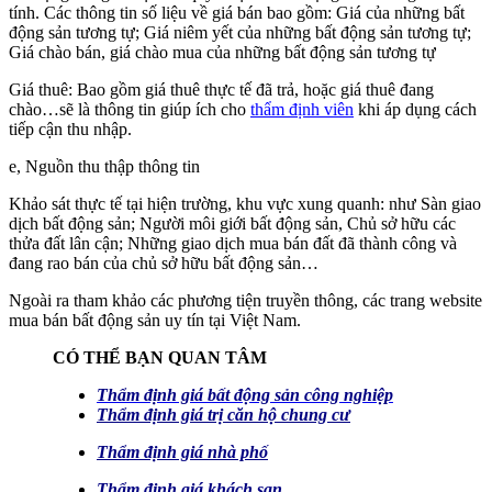
tính. Các thông tin số liệu về giá bán bao gồm: Giá của những bất
động sản tương tự; Giá niêm yết của những bất động sản tương tự;
Giá chào bán, giá chào mua của những bất động sản tương tự
Giá thuê: Bao gồm giá thuê thực tế đã trả, hoặc giá thuê đang
chào…sẽ là thông tin giúp ích cho
thẩm định viên
khi áp dụng cách
tiếp cận thu nhập.
e, Nguồn thu thập thông tin
Khảo sát thực tế tại hiện trường, khu vực xung quanh: như Sàn giao
dịch bất động sản; Người môi giới bất động sản, Chủ sở hữu các
thửa đất lân cận; Những giao dịch mua bán đất đã thành công và
đang rao bán của chủ sở hữu bất động sản…
Ngoài ra tham khảo các phương tiện truyền thông, các trang website
mua bán bất động sản uy tín tại Việt Nam.
CÓ THỂ BẠN QUAN TÂM
Thẩm định giá bất động sản công nghiệp
Thẩm định giá trị căn hộ chung cư
Thẩm định giá nhà phố
Thẩm định giá khách sạn