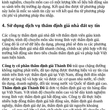
kinh nghiệm, chuyên môn cao có một lượng lớn số liệu bất động sản
so sánh trên thị trường áp dụng. Kết quả thu được từ phương pháp
này luôn là mốc so sánh tin cậy so với kết quả thu từ phương pháp
chi phí và phương pháp thu nhập.
4. Sử dụng dịch vụ thẩm định giá nhà đất uy tín
Các công ty thẩm định giá nhà đất với thẩm định viên giàu kinh
nghiệm, trình độ chuyên môn sâu trong lĩnh vực thẩm định giá.
Cùng đó là cơ sở dữ liệu đa dạng, phong phú sẽ đưa ra các phương
pháp thẩm định giá nhà đất nhanh chóng, chính xác phù hợp với thị
trường bất động sản theo tiêu chuẩn thẩm định giá và pháp luật Việt
nam hiện hành.
Công ty cổ phần thẩm định giá Thành Đô
trải qua chặng đường
không ngừng phát triển, đã tạo dựng được thương hiệu và uy tín của
mình trên lĩnh vực thẩm định giá tại Việt Nam, đồng thời đón nhận
được sự ủng hộ và hợp tác và được các cơ quan nhà nước, tổ chức
tín dụng, doanh nghiệp, đối tác trong nước và Quốc tế đánh giá cao.
Thẩm định giá Thành Đô
là đơn vị thẩm định giá uy tín hàng đầu
tại Việt Nam. Với trình độ chuyên môn cao và bề dày kinh nghiệm
trong lĩnh vực thẩm định giá bất động sản. Công ty đã thực hiện
nhiều hợp đồng thẩm định giá bất động sản, thẩm định giá doanh
nghiệp, thẩm định giá dự án, thẩm định giá tài nguyên khoáng
sản… có quy mô lớn và tính chất phức tạp với trình độ chuyên sâu