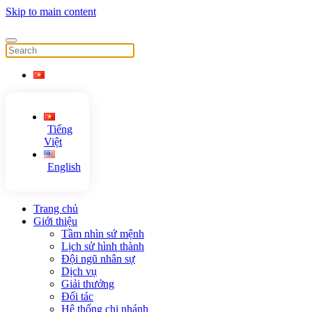
Skip to main content
Tiếng
Việt
English
Trang chủ
Giới thiệu
Tầm nhìn sứ mệnh
Lịch sử hình thành
Đội ngũ nhân sự
Dịch vụ
Giải thưởng
Đối tác
Hệ thống chi nhánh