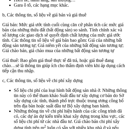
Gara ô tô, các hạng mục khác.
b, Các thông tin, số liệu về giá bán và giá thuê
Giá bán: Mức giá ước tính cuối cùng căn cứ phân tích các mức giá
bán của những thửa đất (bất động sản) so sánh. Tính chính xác và
số lượng các giao dịch sẽ quyết định chất lượng của mức giá ước
tính. Các thông tin số liệu về giá bán bao gồm: Giá của những bất
động sản tương tự; Giá niêm yết của những bất động sản tương tự;
Giá chào bán, giá chào mua của những bất động sản tương tự
Giá thuê: Bao gồm giá thuê thực tế đã trả, hoặc giá thuê đang
chào…sẽ là thông tin giúp ích cho thẩm định viên khi áp dụng cách
tiếp cận thu nhập.
c, Các thông tin, số liệu về chi phí xây dựng
Số liệu chi phí của loại hình bất động sản nhà ở. Những thông
tin này có thể tham khảo Suất đầu tư xây dựng cơ bản do Sở
xây dựng các tỉnh, thành phố trực thuộc trung ương công bố
trên địa bàn hoặc suất đầu tư Bộ xây dựng ban hành.
Những thông tin về chi phí hiện hành của các công trình đã
có, các dự án dự kiến triển khai xây dựng trong khu vực, các
số liệu chi phí từ các nhà đầu tư. Giá chào bán chi phí xây
2
dựng tính trên m
luôn có sẵn với nhiều khu nhà ở và nếu