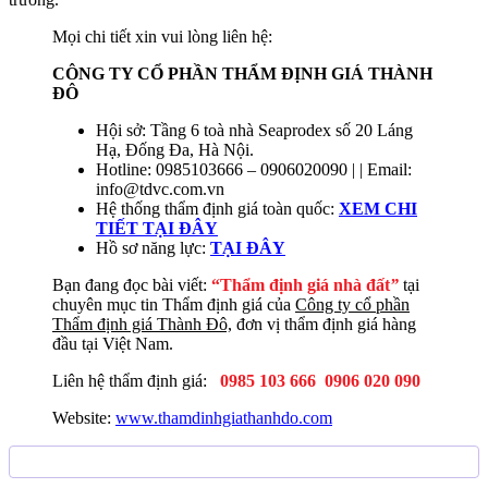
Mọi chi tiết xin vui lòng liên hệ:
CÔNG TY CỔ PHẦN THẨM ĐỊNH GIÁ THÀNH
ĐÔ
Hội sở: Tầng 6 toà nhà Seaprodex số 20 Láng
Hạ, Đống Đa, Hà Nội.
Hotline: 0985103666 – 0906020090 | | Email:
info@tdvc.com.vn
Hệ thống thẩm định giá toàn quốc:
XEM CHI
TIẾT TẠI ĐÂY
Hồ sơ năng lực:
TẠI
ĐÂY
Bạn đang đọc bài viết:
“Thẩm định giá nhà đất
”
tại
chuyên mục tin Thẩm định giá của
Công ty cổ phần
Thẩm định giá Thành Đô,
đơn vị thẩm định giá hàng
đầu tại Việt Nam.
Liên hệ thẩm định giá:
0985 103 666
0906 020 090
Website:
www.thamdinhgiathanhdo.com