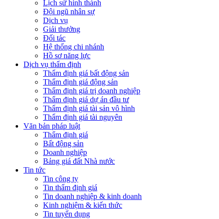
Lịch sử hình thành
Đội ngũ nhân sự
Dịch vụ
Giải thưởng
Đối tác
Hệ thống chi nhánh
Hồ sơ năng lực
Dịch vụ thẩm định
Thẩm định giá bất động sản
Thẩm định giá động sản
Thẩm định giá trị doanh nghiệp
Thẩm định giá dự án đầu tư
Thẩm định giá tài sản vô hình
Thẩm định giá tài nguyên
Văn bản pháp luật
Thẩm định giá
Bất động sản
Doanh nghiệp
Bảng giá đất Nhà nước
Tin tức
Tin công ty
Tin thẩm định giá
Tin doanh nghiệp & kinh doanh
Kinh nghiệm & kiến thức
Tin tuyển dụng