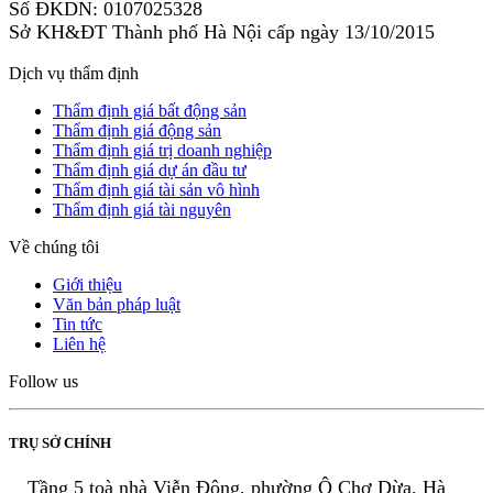
Số ĐKDN: 0107025328
Sở KH&ĐT Thành phố Hà Nội cấp ngày 13/10/2015
Dịch vụ thẩm định
Thẩm định giá bất động sản
Thẩm định giá động sản
Thẩm định giá trị doanh nghiệp
Thẩm định giá dự án đầu tư
Thẩm định giá tài sản vô hình
Thẩm định giá tài nguyên
Về chúng tôi
Giới thiệu
Văn bản pháp luật
Tin tức
Liên hệ
Follow us
TRỤ SỞ CHÍNH
Tầng 5 toà nhà Viễn Đông, phường Ô Chợ Dừa, Hà