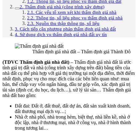
1.2. Thông tin, số liệu phục vụ thẩm định giá đất
2. Thẩm định giá nhà (công trình xây dựng)
2.1. Các yếu tố xem xét khi thẩm định giá nhà
2.2. Thông tin, số liệu phục vụ thẩm định giá nhà
2.3. Nguồn thu thập thông tin, số liệu
3. Cách tiếp cận phương pháp thẩm định giá nhà đất
4. Sử dụng dịch vụ thẩm định giá nhà đất uy tín
Thẩm định giá nhà đất – Thẩm định giá Thành Đô
(TDVC Thẩm định giá nhà đất)
– Thẩm định giá nhà đất là ước
tính giá trị đất và nhà (công trình xây dựng trên đất) bằng tiền của
nhà đất cụ thể phù hợp với giá thị trường tại một địa điểm, thời điểm
nhất định, phục vụ cho mục đích của các bên liên quan như: mua
bán, thế chấp vay vốn ngân hàng, đầu tư góp vốn, xác định giá trị
tài sản (định cư, du học, du lịch…), xử lý tài sản… Thẩm định giá
nhà đất bao gồm:
Đất đai: Đất ở, đất thuê, đất dự án, đất sản xuất kinh doanh,
đất thương mại dịch vụ…;
Nhà ở: nhà phố, nhà trong hẻm, biệt thự, nhà liền kề, nhà ở
độc lập, nhà ở thương mại, nhà ở công vụ, nhà ở hình thành
trong tương lai…