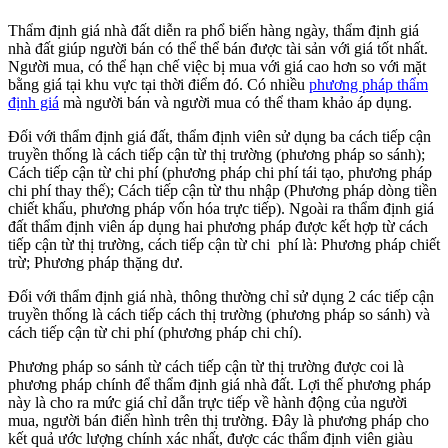
Thẩm định giá nhà đất diễn ra phổ biến hàng ngày, thẩm định giá
nhà đất giúp người bán có thể thể bán được tài sản với giá tốt nhất.
Người mua, có thể hạn chế việc bị mua với giá cao hơn so với mặt
bằng giá tại khu vực tại thời điểm đó. Có nhiều
phương pháp thẩm
định giá
mà người bán và người mua có thể tham khảo áp dụng.
Đối với thẩm định giá đất, thẩm định viên sử dụng ba cách tiếp cận
truyền thống là cách tiếp cận từ thị trường (phương pháp so sánh);
Cách tiếp cận từ chi phí (phương pháp chi phí tái tạo, phương pháp
chi phí thay thế); Cách tiếp cận từ thu nhập (Phương pháp dòng tiền
chiết khấu, phương pháp vốn hóa trực tiếp). Ngoài ra thẩm định giá
đất thẩm định viên áp dụng hai phương pháp được kết hợp từ cách
tiếp cận từ thị trường, cách tiếp cận từ chi phí là: Phương pháp chiết
trừ; Phương pháp thặng dư.
Đối với thẩm định giá nhà, thông thường chỉ sử dụng 2 các tiếp cận
truyền thống là cách tiếp cách thị trường (phương pháp so sánh) và
cách tiếp cận từ chi phí (phương pháp chi chí).
Phương pháp so sánh từ cách tiếp cận từ thị trường được coi là
phương pháp chính để thẩm định giá nhà đất. Lợi thế phương pháp
này là cho ra mức giá chỉ dẫn trực tiếp về hành động của người
mua, người bán điển hình trên thị trường. Đây là phương pháp cho
kết quả ước lượng chính xác nhất, được các thẩm định viên giàu