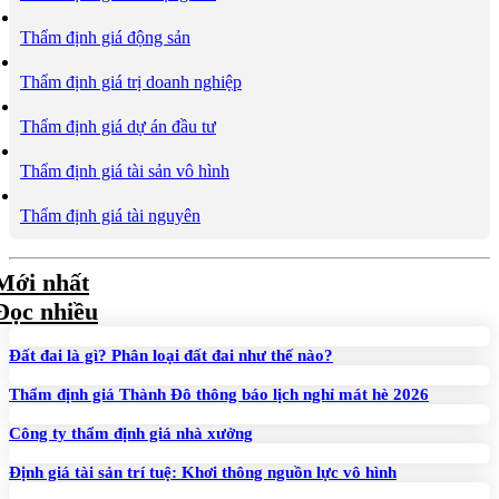
Thẩm định giá động sản
Thẩm định giá trị doanh nghiệp
Thẩm định giá dự án đầu tư
Thẩm định giá tài sản vô hình
Thẩm định giá tài nguyên
Mới nhất
Đọc nhiều
Đất đai là gì? Phân loại đất đai như thế nào?
Thẩm định giá Thành Đô thông báo lịch nghỉ mát hè 2026
Công ty thẩm định giá nhà xưởng
Định giá tài sản trí tuệ: Khơi thông nguồn lực vô hình