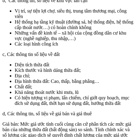
b, Các thông tin, số liệu về khu vực lân cận
Vị trí, sự tiện lợi chợ, siêu thị, trung tâm thương mại, công
viên
Hệ thống hạ tầng kỹ thuật (đường sá, hệ thống điện, hệ thống
cấp thoát nước…) có hoàn chỉnh không
Những vấn đề kinh tế – xã hội của cộng đồng dân cư khu
vực (nghề nghiệp, thu nhập,…)
Các loại hình công ích
c, Các thông tin số liệu về đất
Diện tích thửa đất
Kích thước và hình dáng thửa đất;
Địa chỉ;
Địa hình thửa đất: Cao, thấp, bằng phẳng…
Chất đất;
Khả năng thoát nước khi mưa, lũ
Có hiện tượng vi phạm, lấn chiếm, chỉ giới quy hoạch, mục
đích sử dụng đất, thời hạn sử dụng đất, hướng thửa đất
d, Các thông tin, số liệu về giá bán và giá thuê
Giá bán: Mức giá ước tính cuối cùng căn cứ phân tích các mức giá
bán của những thửa đất (bất động sản) so sánh. Tính chính xác và
số lượng các giao dịch sẽ quyết định chất lượng của mức giá ước