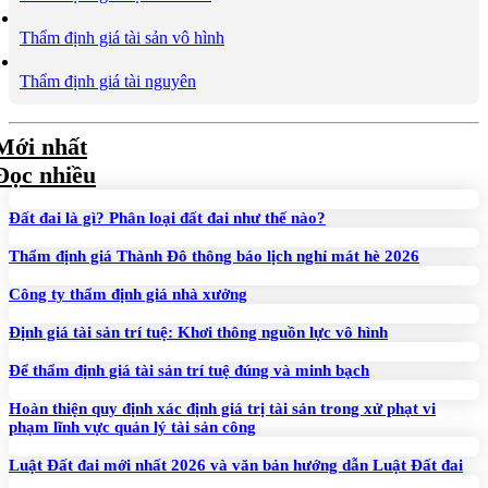
Thẩm định giá tài sản vô hình
Thẩm định giá tài nguyên
Mới nhất
Đọc nhiều
Đất đai là gì? Phân loại đất đai như thế nào?
Thẩm định giá Thành Đô thông báo lịch nghỉ mát hè 2026
Công ty thẩm định giá nhà xưởng
Định giá tài sản trí tuệ: Khơi thông nguồn lực vô hình
Để thẩm định giá tài sản trí tuệ đúng và minh bạch
Hoàn thiện quy định xác định giá trị tài sản trong xử phạt vi
phạm lĩnh vực quản lý tài sản công
Luật Đất đai mới nhất 2026 và văn bản hướng dẫn Luật Đất đai