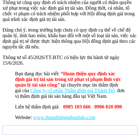
Thông tư cũng quy định rõ trách nhiệm của người có thẩm quyền
xử phạt trong việc xác định giá trị tài sản. Đồng thời, cá nhân, tổ
chức vi phạm có trách nhiệm phối hợp với Hội đồng định giá trong
quá trình xác định giá trị tài sản.
Đáng chú ý, trong trường hợp chưa có quy định cụ thể về chế độ
quản lý, tính hao mòn, khấu hao đối với một số loại tài sản, việc xác
định giá trị sẽ được thực hiện thông qua Hội đồng định giá theo các
nguyên tắc đã nêu.
Thông tư số 45/2026/TT-BTC có hiệu lực thi hành từ ngày
15/6/2026.
Bạn đang đọc bài viết:
“Hoàn thiện quy định xác
định giá trị tài sản trong xử phạt vi phạm lĩnh vực
quản lý tài sản công
”
tại chuyên mục tin thẩm định
giá của
Công ty cổ phần Thẩm định giá Thành Đô,
đơn
vị thẩm định giá tài sản hàng đầu tại Việt Nam.
Liên hệ thẩm định giá:
0985 103 666 0906 020 090
Website:
www.thamdinhgiathanhdo.com