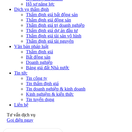
Hồ sơ năng lực
Dịch vụ thẩm định
Thẩm định giá bất động sản
Thẩm định giá động sản
Thẩm định giá trị doanh nghiệp
Thẩm định giá dự án đầu tư
Thẩm định giá tài sản vô hình
Thẩm định giá tài nguyên
Văn bản pháp luật
Thẩm định giá
Bất động sản
Doanh nghiệp
Bảng giá đất Nhà nước
Tin tức
Tin công ty
Tin thẩm định giá
Tin doanh nghiệp & kinh doanh
Kinh nghiệm & kiến thức
Tin tuyển dụng
Liên hệ
Tư vấn dịch vụ
Gọi điện ngay