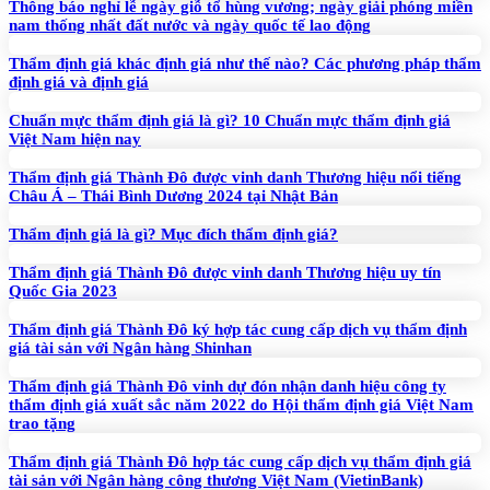
Thông báo nghỉ lễ ngày giỗ tổ hùng vương; ngày giải phóng miền
nam thống nhất đất nước và ngày quốc tế lao động
Thẩm định giá khác định giá như thế nào? Các phương pháp thẩm
định giá và định giá
Chuẩn mực thẩm định giá là gì? 10 Chuẩn mực thẩm định giá
Việt Nam hiện nay
Thẩm định giá Thành Đô được vinh danh Thương hiệu nổi tiếng
Châu Á – Thái Bình Dương 2024 tại Nhật Bản
Thẩm định giá là gì? Mục đích thẩm định giá?
Thẩm định giá Thành Đô được vinh danh Thương hiệu uy tín
Quốc Gia 2023
Thẩm định giá Thành Đô ký hợp tác cung cấp dịch vụ thẩm định
giá tài sản với Ngân hàng Shinhan
Thẩm định giá Thành Đô vinh dự đón nhận danh hiệu công ty
thẩm định giá xuất sắc năm 2022 do Hội thẩm định giá Việt Nam
trao tặng
Thẩm định giá Thành Đô hợp tác cung cấp dịch vụ thẩm định giá
tài sản với Ngân hàng công thương Việt Nam (VietinBank)