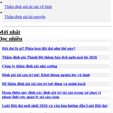
Thẩm định giá tài sản vô hình
Thẩm định giá tài nguyên
Mới nhất
Đọc nhiều
Đất đai là gì? Phân loại đất đai như thế nào?
Thẩm định giá Thành Đô thông báo lịch nghỉ mát hè 2026
Công ty thẩm định giá nhà xưởng
Định giá tài sản trí tuệ: Khơi thông nguồn lực vô hình
Để thẩm định giá tài sản trí tuệ đúng và minh bạch
Hoàn thiện quy định xác định giá trị tài sản trong xử phạt vi
phạm lĩnh vực quản lý tài sản công
Luật Đất đai mới nhất 2026 và văn bản hướng dẫn Luật Đất đai