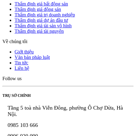
Thẩm định giá bất động sản
Thẩm định giá động sản
Thẩm định giá trị doanh nghiệp
Thẩm định giá dự án đầu tư
Thẩm định giá tài sản vô hình
Thẩm định giá tài nguyên
Về chúng tôi
Giới thiệu
Văn bản pháp luật
Tin tức
Liên hệ
Follow us
TRỤ SỞ CHÍNH
Tầng 5 toà nhà Viễn Đông, phường Ô Chợ Dừa, Hà
Nội.
0985 103 666
0906 020 090