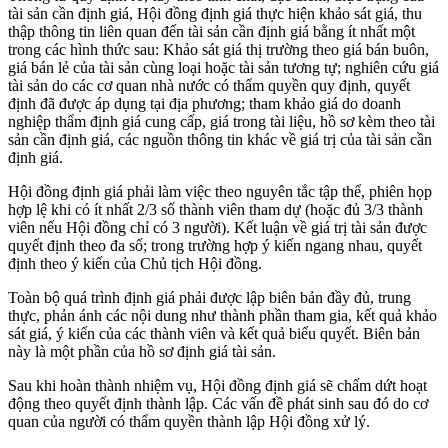
tài sản cần định giá, Hội đồng định giá thực hiện khảo sát giá, thu
thập thông tin liên quan đến tài sản cần định giá bằng ít nhất một
trong các hình thức sau: Khảo sát giá thị trường theo giá bán buôn,
giá bán lẻ của tài sản cùng loại hoặc tài sản tương tự; nghiên cứu giá
tài sản do các cơ quan nhà nước có thẩm quyền quy định, quyết
định đã được áp dụng tại địa phương; tham khảo giá do doanh
nghiệp thẩm định giá cung cấp, giá trong tài liệu, hồ sơ kèm theo tài
sản cần định giá, các nguồn thông tin khác về giá trị của tài sản cần
định giá.
Hội đồng định giá phải làm việc theo nguyên tắc tập thể, phiên họp
hợp lệ khi có ít nhất 2/3 số thành viên tham dự (hoặc đủ 3/3 thành
viên nếu Hội đồng chỉ có 3 người). Kết luận về giá trị tài sản được
quyết định theo đa số; trong trường hợp ý kiến ngang nhau, quyết
định theo ý kiến của Chủ tịch Hội đồng.
Toàn bộ quá trình định giá phải được lập biên bản đầy đủ, trung
thực, phản ánh các nội dung như thành phần tham gia, kết quả khảo
sát giá, ý kiến của các thành viên và kết quả biểu quyết. Biên bản
này là một phần của hồ sơ định giá tài sản.
Sau khi hoàn thành nhiệm vụ, Hội đồng định giá sẽ chấm dứt hoạt
động theo quyết định thành lập. Các vấn đề phát sinh sau đó do cơ
quan của người có thẩm quyền thành lập Hội đồng xử lý.