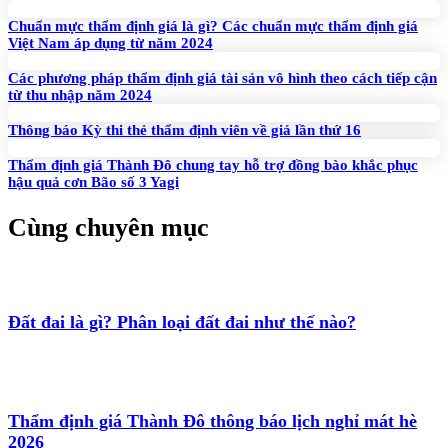
Chuẩn mực thẩm định giá là gì? Các chuẩn mực thẩm định giá
Việt Nam áp dụng từ năm 2024
Các phương pháp thẩm định giá tài sản vô hình theo cách tiếp cận
từ thu nhập năm 2024
Thông báo Kỳ thi thẻ thẩm định viên về giá lần thứ 16
Thẩm định giá Thành Đô chung tay hỗ trợ đồng bào khắc phục
hậu quả cơn Bão số 3 Yagi
Cùng chuyên mục
Đất đai là gì? Phân loại đất đai như thế nào?
Thẩm định giá Thành Đô thông báo lịch nghỉ mát hè
2026