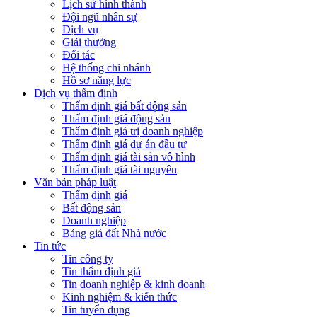
Lịch sử hình thành
Đội ngũ nhân sự
Dịch vụ
Giải thưởng
Đối tác
Hệ thống chi nhánh
Hồ sơ năng lực
Dịch vụ thẩm định
Thẩm định giá bất động sản
Thẩm định giá động sản
Thẩm định giá trị doanh nghiệp
Thẩm định giá dự án đầu tư
Thẩm định giá tài sản vô hình
Thẩm định giá tài nguyên
Văn bản pháp luật
Thẩm định giá
Bất động sản
Doanh nghiệp
Bảng giá đất Nhà nước
Tin tức
Tin công ty
Tin thẩm định giá
Tin doanh nghiệp & kinh doanh
Kinh nghiệm & kiến thức
Tin tuyển dụng