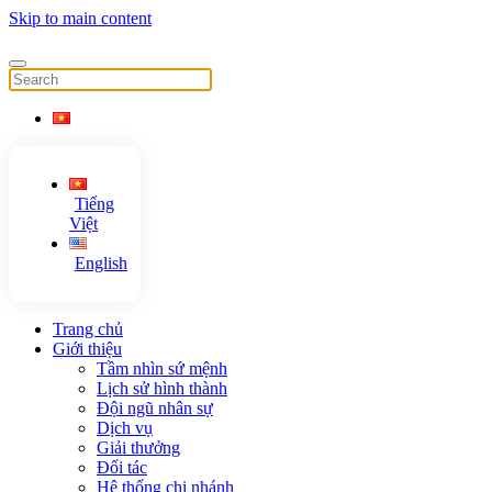
Skip to main content
Tiếng
Việt
English
Trang chủ
Giới thiệu
Tầm nhìn sứ mệnh
Lịch sử hình thành
Đội ngũ nhân sự
Dịch vụ
Giải thưởng
Đối tác
Hệ thống chi nhánh