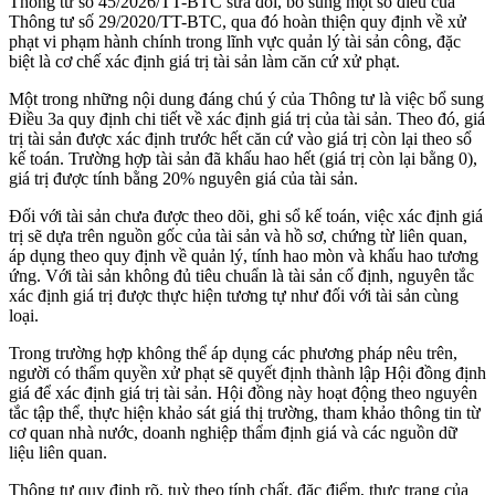
Thông tư số 45/2026/TT-BTC sửa đổi, bổ sung một số điều của
Thông tư số 29/2020/TT-BTC, qua đó hoàn thiện quy định về xử
phạt vi phạm hành chính trong lĩnh vực quản lý tài sản công, đặc
biệt là cơ chế xác định giá trị tài sản làm căn cứ xử phạt.
Một trong những nội dung đáng chú ý của Thông tư là việc bổ sung
Điều 3a quy định chi tiết về xác định giá trị của tài sản. Theo đó, giá
trị tài sản được xác định trước hết căn cứ vào giá trị còn lại theo sổ
kế toán. Trường hợp tài sản đã khấu hao hết (giá trị còn lại bằng 0),
giá trị được tính bằng 20% nguyên giá của tài sản.
Đối với tài sản chưa được theo dõi, ghi sổ kế toán, việc xác định giá
trị sẽ dựa trên nguồn gốc của tài sản và hồ sơ, chứng từ liên quan,
áp dụng theo quy định về quản lý, tính hao mòn và khấu hao tương
ứng. Với tài sản không đủ tiêu chuẩn là tài sản cố định, nguyên tắc
xác định giá trị được thực hiện tương tự như đối với tài sản cùng
loại.
Trong trường hợp không thể áp dụng các phương pháp nêu trên,
người có thẩm quyền xử phạt sẽ quyết định thành lập Hội đồng định
giá để xác định giá trị tài sản. Hội đồng này hoạt động theo nguyên
tắc tập thể, thực hiện khảo sát giá thị trường, tham khảo thông tin từ
cơ quan nhà nước, doanh nghiệp thẩm định giá và các nguồn dữ
liệu liên quan.
Thông tư quy định rõ, tuỳ theo tính chất, đặc điểm, thực trạng của