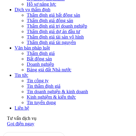
Hồ sơ năng lực
Dịch vụ thẩm định
Thẩm định giá bất động sản
Thẩm định giá động sản
Thẩm định giá trị doanh nghiệp
Thẩm định giá dự án đầu tư
Thẩm định giá tài sản vô hình
Thẩm định giá tài nguyên
Văn bản pháp luật
Thẩm định giá
Bất động sản
Doanh nghiệp
Bảng giá đất Nhà nước
Tin tức
Tin công ty
Tin thẩm định giá
Tin doanh nghiệp & kinh doanh
Kinh nghiệm & kiến thức
Tin tuyển dụng
Liên hệ
Tư vấn dịch vụ
Gọi điện ngay