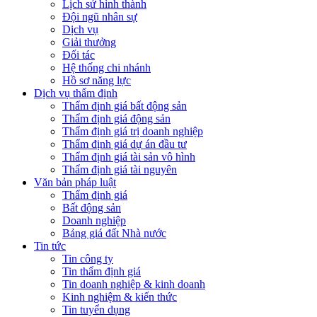
Lịch sử hình thành
Đội ngũ nhân sự
Dịch vụ
Giải thưởng
Đối tác
Hệ thống chi nhánh
Hồ sơ năng lực
Dịch vụ thẩm định
Thẩm định giá bất động sản
Thẩm định giá động sản
Thẩm định giá trị doanh nghiệp
Thẩm định giá dự án đầu tư
Thẩm định giá tài sản vô hình
Thẩm định giá tài nguyên
Văn bản pháp luật
Thẩm định giá
Bất động sản
Doanh nghiệp
Bảng giá đất Nhà nước
Tin tức
Tin công ty
Tin thẩm định giá
Tin doanh nghiệp & kinh doanh
Kinh nghiệm & kiến thức
Tin tuyển dụng