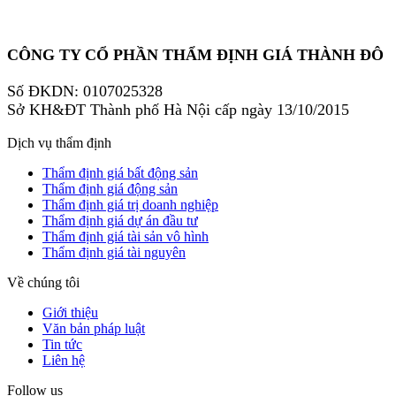
CÔNG TY CỔ PHẦN THẨM ĐỊNH GIÁ THÀNH ĐÔ
Số ĐKDN: 0107025328
Sở KH&ĐT Thành phố Hà Nội cấp ngày 13/10/2015
Dịch vụ thẩm định
Thẩm định giá bất động sản
Thẩm định giá động sản
Thẩm định giá trị doanh nghiệp
Thẩm định giá dự án đầu tư
Thẩm định giá tài sản vô hình
Thẩm định giá tài nguyên
Về chúng tôi
Giới thiệu
Văn bản pháp luật
Tin tức
Liên hệ
Follow us