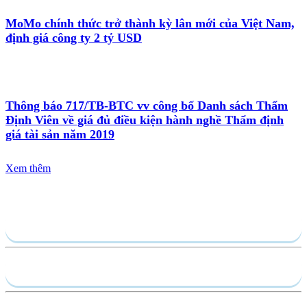
MoMo chính thức trở thành kỳ lân mới của Việt Nam,
định giá công ty 2 tỷ USD
Thông báo 717/TB-BTC vv công bố Danh sách Thẩm
Định Viên về giá đủ điều kiện hành nghề Thẩm định
giá tài sản năm 2019
Xem thêm
Gửi yêu cầu
Hồ sơ năng lực