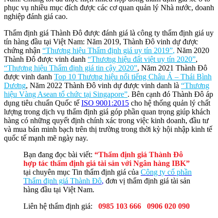
phục vụ nhiều mục đích được các cơ quan quản lý Nhà nước, doanh
nghiệp đánh giá cao.
Thẩm định giá Thành Đô được đánh giá là công ty thẩm định giá uy
tín hàng đầu tại Việt Nam: Năm 2019, Thành Đô vinh dự được
chứng nhận
“Thương hiệu Thẩm định giá uy tín 2019”
,
Năm 2020
Thành Đô được vinh danh
“Thương hiệu đất việt uy tín 2020”
,
“Thương hiệu Thẩm định giá tin cậy 2020”
, Năm 2021 Thành Đô
được vinh danh
Top 10 Thương hiệu nổi tiếng Châu Á – Thái Bình
Dương
, Năm 2022 Thành Đô vinh dự được vinh danh là
“Thương
hiệu Vàng Asean tổ chức tại Singapore”
. Bên cạnh đó Thành Đô áp
dụng tiêu chuẩn Quốc tế
ISO 9001:2015
cho hệ thống quản lý chất
lượng trong dịch vụ thẩm định giá góp phần quan trọng giúp khách
hàng có những quyết định chính xác trong việc kinh doanh, đầu tư
và mua bán minh bạch trên thị trường trong thời kỳ hội nhập kinh tế
quốc tế mạnh mẽ ngày nay.
Bạn đang đọc bài viết:
“Thẩm định giá Thành Đô
hợp tác thẩm định giá tài sản với Ngân hàng IBK
”
tại chuyên mục Tin thẩm định giá của
Công ty cổ phần
Thẩm định giá Thành Đô
,
đơn vị thẩm định giá tài sản
hàng đầu tại Việt Nam.
Liên hệ thẩm định giá:
0985 103 666
0906 020 090