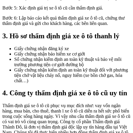
Bước 5: Xác định giá trị xe ô tô cũ cần thẩm định giá.
Bước 6: Lập báo cáo kết quả thẩm định giá xe ô tô cũ, chứng thư
thẩm định giá và gửi cho khách hàng, các bên liên quan.
3. Hồ sơ thẩm định giá xe ô tô thanh lý
Giấy chứng nhận đăng ký xe
Giấy chứng nhận bảo hiểm xe cơ giới
Sổ chứng nhận kiểm định an toàn kỹ thuật và bảo vệ môi
trường phương tiện cơ giới đường bộ
Giấy chứng nhận kiểm định an toàn kỹ thuật đối với phương
tiện chở vật liệu cháy nổ, nguy hiểm (xe bồn chở gas, hóa
chất…)
4. Công ty thẩm định giá xe ô tô cũ uy tín
Thẩm định giá xe ô tô cũ phục vụ mục đích như: vay vốn ngân
hàng, mua bán, cho thuê, thanh l xe ô tô cũ diễn ra hết sức phổ biến
trong cuộc sống hàng ngày. Vì vậy nhu cầu thẩm định giá xe ô tô cũ
có vai trò vô cùng quan trọng. Công ty cổ phần Thẩm định giá
Thành Đô, là đơn vị thẩm định giá độc lập uy tín hàng đầu tại Việt
Nam. Chúng tôi đã thực hiện nhiều hợp đồng thẩm định giá xe ô tô