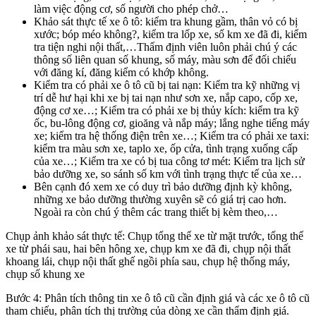
làm việc động cơ, số người cho phép chở…
Khảo sát thực tế xe ô tô: kiểm tra khung gầm, thân vỏ có bị
xước; bóp méo không?, kiểm tra lốp xe, số km xe đã đi, kiểm
tra tiện nghi nội thất,…Thẩm định viên luôn phải chú ý các
thông số liên quan số khung, số máy, màu sơn để đối chiếu
với đăng kí, đăng kiểm có khớp không.
Kiểm tra có phải xe ô tô cũ bị tai nạn: Kiểm tra kỹ những vị
trí dễ hư hại khi xe bị tai nạn như sơn xe, nắp capo, cốp xe,
động cơ xe…; Kiểm tra có phải xe bị thủy kích: kiểm tra kỹ
ốc, bu-lông động cơ, gioăng và nắp máy; lắng nghe tiếng máy
xe; kiểm tra hệ thống điện trên xe…; Kiểm tra có phải xe taxi:
kiểm tra màu sơn xe, taplo xe, ốp cửa, tình trạng xuống cấp
của xe…; Kiểm tra xe có bị tua công tơ mét: Kiểm tra lịch sử
bảo dưỡng xe, so sánh số km với tình trạng thực tế của xe…
Bên cạnh đó xem xe có duy trì bảo dưỡng định kỳ không,
những xe bảo dưỡng thường xuyên sẽ có giá trị cao hơn.
Ngoài ra còn chú ý thêm các trang thiết bị kèm theo,…
Chụp ảnh khảo sát thực tế: Chụp tổng thể xe từ mặt trước, tổng thể
xe từ phái sau, hai bên hông xe, chụp km xe đã đi, chụp nội thất
khoang lái, chụp nội thất ghế ngồi phía sau, chụp hệ thống máy,
chụp số khung xe
Bước 4: Phân tích thông tin xe ô tô cũ cần định giá và các xe ô tô cũ
tham chiếu, phân tích thị trường của dòng xe cần thẩm định giá.