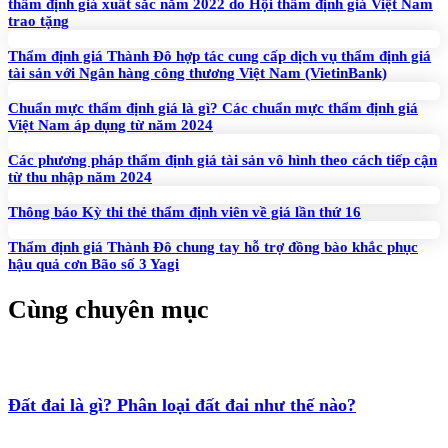
thẩm định giá xuất sắc năm 2022 do Hội thẩm định giá Việt Nam
trao tặng
Thẩm định giá Thành Đô hợp tác cung cấp dịch vụ thẩm định giá
tài sản với Ngân hàng công thương Việt Nam (VietinBank)
Chuẩn mực thẩm định giá là gì? Các chuẩn mực thẩm định giá
Việt Nam áp dụng từ năm 2024
Các phương pháp thẩm định giá tài sản vô hình theo cách tiếp cận
từ thu nhập năm 2024
Thông báo Kỳ thi thẻ thẩm định viên về giá lần thứ 16
Thẩm định giá Thành Đô chung tay hỗ trợ đồng bào khắc phục
hậu quả cơn Bão số 3 Yagi
Cùng chuyên mục
Đất đai là gì? Phân loại đất đai như thế nào?