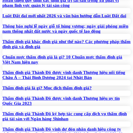
Hoàn thiện quy định xác định giá trị tài sản trong xử phạt vi
phạm lĩnh vực quản lý tài sản công
Luật Đất đai mới nhất 2026 và văn bản hướng dẫn Luật Đất đai
Thông báo nghỉ lễ ngày giỗ tổ hùng vương; ngày giải phóng miền
nam thống nhất đất nước và ngày quốc tế lao động
Thẩm định giá khác định giá như thế nào? Các phương pháp thẩm
định giá và định giá
Chuẩn mực thẩm định giá là gì? 10 Chuẩn mực thẩm định giá
Việt Nam hiện nay
Thẩm định giá Thành Đô được vinh danh Thương hiệu nổi tiếng
Châu Á – Thái Bình Dương 2024 tại Nhật Bản
Thẩm định giá là gì? Mục đích thẩm định giá?
Thẩm định giá Thành Đô được vinh danh Thương hiệu uy tín
Quốc Gia 2023
Thẩm định giá Thành Đô ký hợp tác cung cấp dịch vụ thẩm định
giá tài sản với Ngân hàng Shinhan
Thẩm định giá Thành Đô vinh dự đón nhận danh hiệu công ty