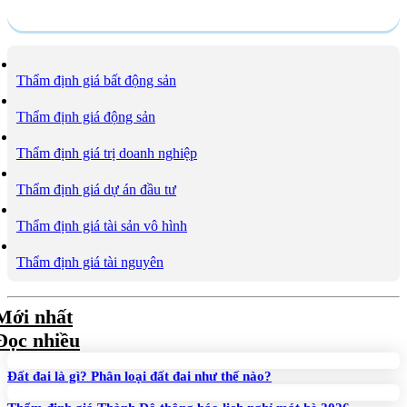
Dịch vụ
Thẩm định giá bất động sản
Thẩm định giá động sản
Thẩm định giá trị doanh nghiệp
Thẩm định giá dự án đầu tư
Thẩm định giá tài sản vô hình
Thẩm định giá tài nguyên
Mới nhất
Đọc nhiều
Đất đai là gì? Phân loại đất đai như thế nào?