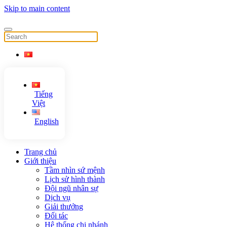
Skip to main content
Tiếng
Việt
English
Trang chủ
Giới thiệu
Tầm nhìn sứ mệnh
Lịch sử hình thành
Đội ngũ nhân sự
Dịch vụ
Giải thưởng
Đối tác
Hệ thống chi nhánh