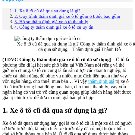
1. Xe ô tô cũ đã qua sử dụng là gì?
2. Quy trình thẩm định giá xe ô tô gồm 6 bước bao gồm
3. Hồ sơ thẩm định giá xe ô tô thanh lý
4. Công ty thẩm định giá xe ô tô cũ uy tín
Xe ô tô cũ đã qua sử dụng là gì? Công ty thẩm định giá xe ô t
đã qua sử dụng – Thẩm định giá Thành Đô
(TDVC Công ty thẩm định giá xe ô tô cũ đã sử dụng)
– Ô tô là
phương tiện đi lại hết sức phổ biến tại Việt Nam nói riêng và thế
giới nói chung. Ô tô cũ cũng là tài sản được các doanh nghiệp, tổ
chức cá nhân dùng để phục vụ nhiều mục đích liên quan như vay
vốn ngân hàng, cho thuê, mua bán… Vì vậy
thẩm định giá
trị xe ô
tô cũ trước trong hoạt động mua bán, cho thuê, thanh lý, vay vốn
ngân hàng có vai trò vô cùng quan trọng giúp khách hàng biết được
giá trị chính xác để đưa ra mức giá bán phù hợp.
1. Xe ô tô cũ đã qua sử dụng là gì?
Xe ô tô đã quan sử dụng hay gọi là xe ô tô cũ là một xe đã có người
sở hữu trước đó, là một chiếc xe trước đây đã có một hoặc nhiều
chủ sở hữu thông qua bán lẻ. Ô tô đã qua sử dụng được bán thông