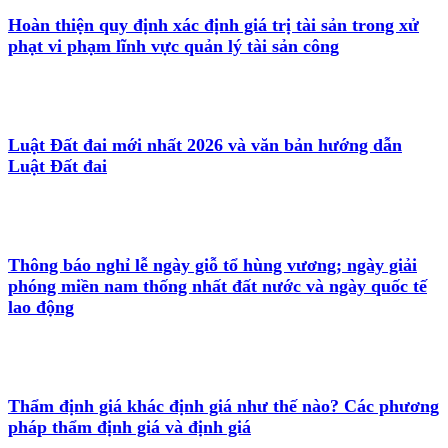
Hoàn thiện quy định xác định giá trị tài sản trong xử
phạt vi phạm lĩnh vực quản lý tài sản công
Luật Đất đai mới nhất 2026 và văn bản hướng dẫn
Luật Đất đai
Thông báo nghỉ lễ ngày giỗ tổ hùng vương; ngày giải
phóng miền nam thống nhất đất nước và ngày quốc tế
lao động
Thẩm định giá khác định giá như thế nào? Các phương
pháp thẩm định giá và định giá