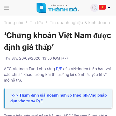
Skip to main content
Trang chủ
Tin tức
Tin doanh nghiệp & kinh doanh
‘Chứng khoán Việt Nam được
định giá thấp’
Thứ Bảy, 26/09/2020, 13:50 (GMT+7)
AFC Vietnam Fund cho rằng
P/E
của VN-Index thấp hơn với
các chỉ số khác, trong khi thị trường lại có nhiều yếu tố vĩ
mô hỗ trợ.
>>> Thẩm định giá doanh nghiệp theo phương pháp
dựa vào tỷ số P/E
Trong báo cáo mới công bố, quỹ AFC Vietnam Fund nhận