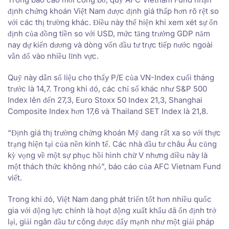
định chứng khoán Việt Nam được định giá thấp hơn rõ rệt so
với các thị trường khác. Điều này thể hiện khi xem xét sự ổn
định của đồng tiền so với USD, mức tăng trưởng GDP năm
nay dự kiến dương và dòng vốn đầu tư trực tiếp nước ngoài
vẫn đổ vào nhiều lĩnh vực.
Quỹ này dẫn số liệu cho thấy P/E của VN-Index cuối tháng
trước là 14,7. Trong khi đó, các chỉ số khác như S&P 500
Index lên đến 27,3, Euro Stoxx 50 Index 21,3, Shanghai
Composite Index hơn 17,6 và Thailand SET Index là 21,8.
“Định giá thị trường chứng khoán Mỹ đang rất xa so với thực
trạng hiện tại của nền kinh tế. Các nhà đầu tư châu Âu cũng
kỳ vọng về một sự phục hồi hình chữ V nhưng điều này là
một thách thức không nhỏ”, báo cáo của AFC Vietnam Fund
viết.
Trong khi đó, Việt Nam đang phát triển tốt hơn nhiều quốc
gia với động lực chính là hoạt động xuất khẩu đã ổn định trở
lại, giải ngân đầu tư công được đẩy mạnh như một giải pháp