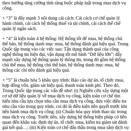
theo hướng tăng cường tính ràng buộc pháp luật trong mua dịch vụ
công.
+ “3” là đẩy mạnh 3 nội dung cải cách: Cải cách cơ chế quản lý
hành chính, cải cách hệ thống thuế và tài chính, cải cách thể chế
quản lý ngân sách.
+ “4” là kiện toàn 4 hệ thống: Hệ thống tốt để mua, hệ thống chủ
thể bán, hệ thống danh mục mua, hệ thống đánh giá hiệu quả. Trung
Quốc tập trung vào các việc sau: Tận dụng thành quả của công
nghệ thông tin hiện đại, vận dụng tốt mô hình “Dữ liệu lớn”; đẩy
mạnh xây dựng hệ thống quản lý thông tin, trong đó gồm hệ thống
chủ thể mua, hệ thống chủ thể bán, hệ thống danh mục mua, hệ
thống các chỉ tiêu đánh giá hiệu quả.
+ “5” là chuẩn hóa 5 khâu quy trình: Báo cáo dự án, tổ chức mua,
hợp đồng vốn, giám sát hiệu quả, thanh toán kinh phí. Theo đó,
Trung Quốc tập trung các vấn đề như: (i) Nghiên cứu xây dựng một
cơ sở dữ liệu quản lý về mua dịch vụ công, kiện toàn cơ chế tìm
hiểu nhu cầu lựa chọn nhu cầu mua dịch vụ công, đưa việc điều tra
nhu cầu vào trong quy trình, coi đó là điều kiện tiên quyết trước khi
tiến hành mua dịch vụ công; (ii) Chuẩn hóa quy trình thao tác trong
mua dịch vụ công. Trước tiên, xây dựng hệ thống biện pháp có liên
quan đến khâu xác định dự án, tổ chức mua, kiểm tra giám sát đánh
giá kết quả…; (iii) Kiện toàn cơ chế đấu thầu trong mua sắm dịch vụ