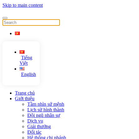
Skip to main content
Tiếng
Việt
English
Trang chủ
Giới thiệu
Tầm nhìn sứ mệnh
Lịch sử hình thành
Đội ngũ nhân sự
Dịch vụ
Giải thưởng
Đối tác
Hệ thống chi nhánh