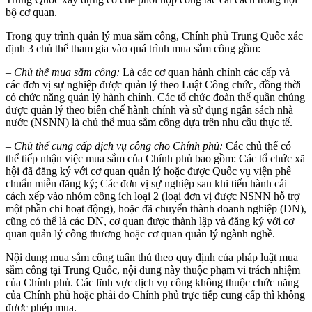
bộ cơ quan.
Trong quy trình quản lý mua sắm công, Chính phủ Trung Quốc xác
định 3 chủ thể tham gia vào quá trình mua sắm công gồm:
– Chủ thể mua sắm công:
Là các cơ quan hành chính các cấp và
các đơn vị sự nghiệp được quản lý theo Luật Công chức, đồng thời
có chức năng quản lý hành chính. Các tổ chức đoàn thể quần chúng
được quản lý theo biên chế hành chính và sử dụng ngân sách nhà
nước (NSNN) là chủ thể mua sắm công dựa trên nhu cầu thực tế.
– Chủ thể cung cấp dịch vụ công cho Chính phủ:
Các chủ thể có
thể tiếp nhận việc mua sắm của Chính phủ bao gồm: Các tổ chức xã
hội đã đăng ký với cơ quan quản lý hoặc được Quốc vụ viện phê
chuẩn miễn đăng ký; Các đơn vị sự nghiệp sau khi tiến hành cải
cách xếp vào nhóm công ích loại 2 (loại đơn vị được NSNN hỗ trợ
một phần chi hoạt động), hoặc đã chuyển thành doanh nghiệp (DN),
cũng có thể là các DN, cơ quan được thành lập và đăng ký với cơ
quan quản lý công thương hoặc cơ quan quản lý ngành nghề.
Nội dung mua sắm công tuân thủ theo quy định của pháp luật mua
sắm công tại Trung Quốc, nội dung này thuộc phạm vi trách nhiệm
của Chính phủ. Các lĩnh vực dịch vụ công không thuộc chức năng
của Chính phủ hoặc phải do Chính phủ trực tiếp cung cấp thì không
được phép mua.