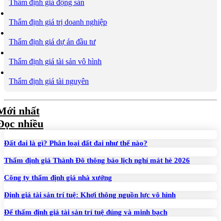
Thẩm định giá động sản
Thẩm định giá trị doanh nghiệp
Thẩm định giá dự án đầu tư
Thẩm định giá tài sản vô hình
Thẩm định giá tài nguyên
Mới nhất
Đọc nhiều
Đất đai là gì? Phân loại đất đai như thế nào?
Thẩm định giá Thành Đô thông báo lịch nghỉ mát hè 2026
Công ty thẩm định giá nhà xưởng
Định giá tài sản trí tuệ: Khơi thông nguồn lực vô hình
Để thẩm định giá tài sản trí tuệ đúng và minh bạch