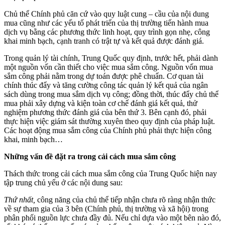
Chủ thể Chính phủ căn cứ vào quy luật cung – cầu của nội dung
mua cũng như các yếu tố phát triển của thị trường tiến hành mua
dịch vụ bằng các phương thức linh hoạt, quy trình gọn nhẹ, công
khai minh bạch, cạnh tranh có trật tự và kết quả được đánh giá.
Trong quản lý tài chính, Trung Quốc quy định, trước hết, phải dành
một nguồn vốn cần thiết cho việc mua sắm công. Nguồn vốn mua
sắm công phải nằm trong dự toán được phê chuẩn. Cơ quan tài
chính thúc đẩy và tăng cường công tác quản lý kết quả của ngân
sách dùng trong mua sắm dịch vụ công; đồng thời, thúc đẩy chủ thể
mua phải xây dựng và kiện toàn cơ chế đánh giá kết quả, thử
nghiệm phương thức đánh giá của bên thứ 3. Bên cạnh đó, phải
thực hiện việc giám sát thường xuyên theo quy định của pháp luật.
Các hoạt động mua sắm công của Chính phủ phải thực hiện công
khai, minh bạch…
Những vấn đề đặt ra trong cải cách mua sắm công
Thách thức trong cải cách mua sắm công của Trung Quốc hiện nay
tập trung chủ yếu ở các nội dung sau:
Thứ nhất,
công năng của chủ thể tiếp nhận chưa rõ ràng nhận thức
về sự tham gia của 3 bên (Chính phủ, thị trường và xã hội) trong
phân phối nguồn lực chưa đầy đủ. Nếu chỉ dựa vào một bên nào đó,