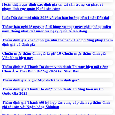
Hoàn thiện quy định xác định giá trị tài sản trong xử phạt vi
phạm lĩnh vực quản lý tài sản công
Luật Đất đai mới nhất 2026 và văn bản hướng dẫn Luật Đất đai
Thông báo nghỉ lễ ngày giỗ tổ hùng vương; ngày giải phóng miền
nam thống nhất đất nước và ngày quốc tế lao động
Thẩm định giá khác định giá như thế nào? Các phương pháp thẩm
định giá và định giá
Chuẩn mực thẩm định giá là gì? 10 Chuẩn mực thẩm định giá
Việt Nam hiện nay
Thẩm định giá Thành Đô được vinh danh Thương hiệu nổi tiếng
Châu Á – Thái Bình Dương 2024 tại Nhật Bản
Thẩm định giá là gì? Mục đích thẩm định giá?
Thẩm định giá Thành Đô được vinh danh Thương hiệu uy tín
Quốc Gia 2023
Thẩm định giá Thành Đô ký hợp tác cung cấp dịch vụ thẩm định
giá tài sản với Ngân hàng Shinhan