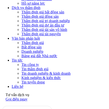
Hồ sơ năng lực
Dịch vụ thẩm định
Thẩm định giá bất động sản
Thẩm định giá động sản
Thẩm định giá trị doanh nghiệp
Thẩm định giá dự án đầu tư
Thẩm định giá tài sản vô hình
Thẩm định giá tài nguyên
Văn bản pháp luật
Thẩm định giá
Bất động sản
Doanh nghiệp
Bảng giá đất Nhà nước
Tin tức
Tin công ty
Tin thẩm định giá
Tin doanh nghiệp & kinh doanh
Kinh nghiệm & kiến thức
Tin tuyển dụng
Liên hệ
Tư vấn dịch vụ
Gọi điện ngay