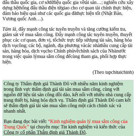
đấu thầu quốc gia, cơ sởdữliệu quốc gia vềtài sản…; nghiên cứu xây
dựng hệthống đấu thầu điện tửgiao cho cơ quan tài chính thực hiện,
đảm bảo hiệu quả như các quốc gia đãthực hiện tốt (Nhật Bản,
Vương quốc Anh…).
Tám là,
đẩy mạnh công tác tuyên truyền và tăng cường kiểm tra,
giám sát về mua sắm công. Đẩy mạnh công tác tuyên truyền, thuyết
phục các cơ quan, đơn vị, tổchức trực tiếp sửdụng tài sản, hàng hóa
dịch vụcông; các bộ, ngành, địa phương vàcác nhàthầu cung cấp tài
sản, hàng hóa, dịch vụcho Chính phủvềchính sách của Nhànước
trong việc quản lýmua sắm công đểcùng tham gia, phối hợp thực
hiện.
(Theo tapchitaichinh)
Công ty Thẩm định giá Thành Đô với nhiều năm kinh nghiệm
trong lĩnh vực thẩm định giá tài sản mua sắm công, cùng với
nguồn dữ liệu tài sản công dồi dào, kết nối với nhiều nhà cung cấp
trang thiết bị, hàng hóa dịch vụ. Thẩm định giá Thành Đô cam kết
sẽ thẩm định giá tài sản mua sắm công một cách chính xác và
nhanh nhất.
Bạn đang đọc bài viết:
“Kinh nghiệm quản lý mua sắm công của
Trung Quốc”
tại chuyên mục Tin kinh nghiệm và kiến thức của
Công ty cổ phần Thẩm định giá Thành Đô
.