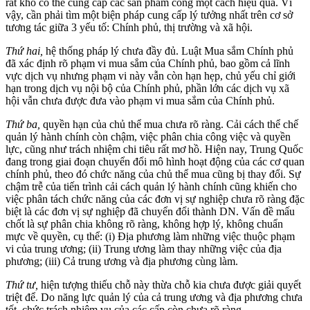
rất khó có thể cung cấp các sản phẩm công một cách hiệu quả. Vì
vậy, cần phải tìm một biện pháp cung cấp lý tưởng nhất trên cơ sở
tương tác giữa 3 yếu tố: Chính phủ, thị trường và xã hội.
Thứ hai,
hệ thống pháp lý chưa đầy đủ. Luật Mua sắm Chính phủ
đã xác định rõ phạm vi mua sắm của Chính phủ, bao gồm cả lĩnh
vực dịch vụ nhưng phạm vi này vẫn còn hạn hẹp, chủ yếu chỉ giới
hạn trong dịch vụ nội bộ của Chính phủ, phần lớn các dịch vụ xã
hội vẫn chưa được đưa vào phạm vi mua sắm của Chính phủ.
Thứ ba,
quyền hạn của chủ thể mua chưa rõ ràng. Cải cách thể chế
quản lý hành chính còn chậm, việc phân chia công việc và quyền
lực, cũng như trách nhiệm chi tiêu rất mơ hồ. Hiện nay, Trung Quốc
đang trong giai đoạn chuyển đổi mô hình hoạt động của các cơ quan
chính phủ, theo đó chức năng của chủ thể mua cũng bị thay đổi. Sự
chậm trễ của tiến trình cải cách quản lý hành chính cũng khiến cho
việc phân tách chức năng của các đơn vị sự nghiệp chưa rõ ràng đặc
biệt là các đơn vị sự nghiệp đã chuyển đổi thành DN. Vấn đề mấu
chốt là sự phân chia không rõ ràng, không hợp lý, không chuẩn
mực về quyền, cụ thể: (i) Địa phương làm những việc thuộc phạm
vi của trung ương; (ii) Trung ương làm thay những việc của địa
phương; (iii) Cả trung ương và địa phương cùng làm.
Thứ tư,
hiện tượng thiếu chỗ này thừa chỗ kia chưa được giải quyết
triệt để. Do năng lực quản lý của cả trung ương và địa phương chưa
tốt, chức trách nhiệm vụ của các cấp còn chưa rõ ràng.