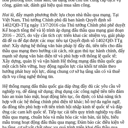
công, giám sát, đánh giá hiệu quả mua sắm công.
Hai là,
đẩy mạnh phương thức lựa chọn nhà thầu qua mạng. Tại
Việt Nam, Thủ tướng Chính phủ đã ban hành Quyết định số
1402/QĐ-TTg ngày 13/7/2016 của Thủ tưởng Chính phủ phê duyệt
Kế hoạch tổng thể và lộ trình áp dụng đấu thầu qua mạng giai đoạn
2016 – 2025, do vậy cần tích cực triển khai các nhiệm vụ, giải pháp
đã đề ra để đạt được các mục tiêu tại Quyết định số 1402/QĐ-TTg
như: Xây dựng hệ thống văn bản pháp lý đầy đủ, tiên tiến cho đấu
thầu qua mạng theo hướng cải cách, rút gọn thủ tục hành chính, đẩy
mạnh sử dụng văn bản điện tử và phù hợp với thông lệ quốc tế;
Xây dựng, quản lý và vận hành Hệ thống mạng đấu thầu quốc gia
một cách bền vững, huy động nguồn lực của khối tư nhân theo
hướng phát huy nội lực, dùng chung cơ sở hạ tầng sẵn có và thuê
dịch vụ công nghệ thông tin.
Hệ thống mạng đấu thầu quốc gia đáp ứng đầy đủ các yêu cầu về
nghiệp vụ, dễ dàng sử dụng; ứng dụng các công nghệ tiên tiến đảm
bảo an toàn bảo mật, hoạt động liên tục, ổn định; có khả năng tích
hợp với các hệ thống chính phủ điện tử khác; hỗ trợ đa ngôn ngữ,
đa đồng tiền phù hợp với tiến trình hội nhập kinh tế quốc tế và đáp
ứng các cam kết quốc tế. Tiếp tục cải tiến quy trình nghiệp vụ đấu
thầu qua mạng, chuẩn hóa và mẫu hóa các văn bản, tài liệu, biểu
mẫu trong hoạt động đấu thầu qua mạng; Đảm bảo các điều kiện về
hạ tầng, cơ sở vật chất phục vụ quá trình triển khai đấu thầu qua