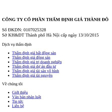
CÔNG TY CỔ PHẦN THẨM ĐỊNH GIÁ THÀNH ĐÔ
Số ĐKDN: 0107025328
Sở KH&ĐT Thành phố Hà Nội cấp ngày 13/10/2015
Dịch vụ thẩm định
Thẩm định giá bất động sản
Thẩm định giá động sản
Thẩm định giá trị doanh nghiệp
Thẩm định giá dự án đầu tư
Thẩm định giá tài sản vô hình
Thẩm định giá tài nguyên
Về chúng tôi
Giới thiệu
Văn bản pháp luật
Tin tức
Liên hệ