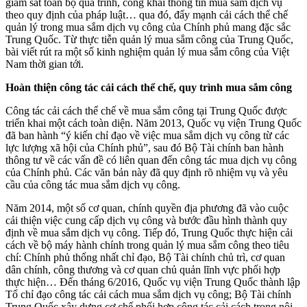
giám sát toàn bộ quá trình, công khai thông tin mua sắm dịch vụ
theo quy định của pháp luật… qua đó, đẩy mạnh cải cách thể chế
quản lý trong mua sắm dịch vụ công của Chính phủ mang đặc sắc
Trung Quốc. Từ thực tiễn quản lý mua sắm công của Trung Quốc,
bài viết rút ra một số kinh nghiệm quản lý mua sắm công của Việt
Nam thời gian tới.
Hoàn thiện công tác cải cách thể chế, quy trình mua sắm công
Công tác cải cách thể chế về mua sắm công tại Trung Quốc được
triển khai một cách toàn diện. Năm 2013, Quốc vụ viện Trung Quốc
đã ban hành “ý kiến chỉ đạo về việc mua sắm dịch vụ công từ các
lực lượng xã hội của Chính phủ”, sau đó Bộ Tài chính ban hành
thông tư về các vấn đề có liên quan đến công tác mua dịch vụ công
của Chính phủ. Các văn bản này đã quy định rõ nhiệm vụ và yêu
cầu của công tác mua sắm dịch vụ công.
Năm 2014, một số cơ quan, chính quyền địa phương đã vào cuộc
cải thiện việc cung cấp dịch vụ công và bước đầu hình thành quy
định về mua sắm dịch vụ công. Tiếp đó, Trung Quốc thực hiện cải
cách về bộ máy hành chính trong quản lý mua sắm công theo tiêu
chí: Chính phủ thống nhất chỉ đạo, Bộ Tài chính chủ trì, cơ quan
dân chính, công thương và cơ quan chủ quản lĩnh vực phối hợp
thực hiện… Đến tháng 6/2016, Quốc vụ viện Trung Quốc thành lập
Tổ chỉ đạo công tác cải cách mua sắm dịch vụ công; Bộ Tài chính
Trung Quốc xây dựng cơ chế phối hợp công tác cải cách trong nội