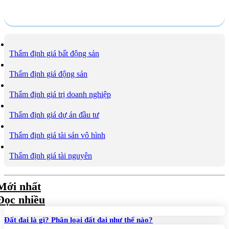
Dịch vụ
Thẩm định giá bất động sản
Thẩm định giá động sản
Thẩm định giá trị doanh nghiệp
Thẩm định giá dự án đầu tư
Thẩm định giá tài sản vô hình
Thẩm định giá tài nguyên
Mới nhất
Đọc nhiều
Đất đai là gì? Phân loại đất đai như thế nào?