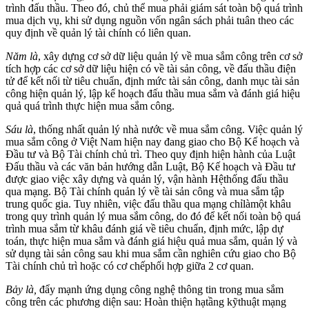
trình đấu thầu. Theo đó, chủ thể mua phải giám sát toàn bộ quá trình
mua dịch vụ, khi sử dụng nguồn vốn ngân sách phải tuân theo các
quy định về quản lý tài chính có liên quan.
Năm là
, xây dựng cơ sở dữ liệu quản lý về mua sắm công trên cơ sở
tích hợp các cơ sở dữ liệu hiện có về tài sản công, về đấu thầu điện
tử để kết nối từ tiêu chuẩn, định mức tài sản công, danh mục tài sản
công hiện quản lý, lập kế hoạch đấu thầu mua sắm và đánh giá hiệu
quả quá trình thực hiện mua sắm công.
Sáu là
, thống nhất quản lý nhà nước về mua sắm công. Việc quản lý
mua sắm công ở Việt Nam hiện nay đang giao cho Bộ Kế hoạch và
Đầu tư và Bộ Tài chính chủ trì. Theo quy định hiện hành của Luật
Đấu thầu và các văn bản hướng dẫn Luật, Bộ Kế hoạch và Đầu tư
được giao việc xây dựng và quản lý, vận hành Hệthống đấu thầu
qua mạng. Bộ Tài chính quản lý về tài sản công và mua sắm tập
trung quốc gia. Tuy nhiên, việc đấu thầu qua mạng chỉlàmột khâu
trong quy trình quản lý mua sắm công, do đó để kết nối toàn bộ quá
trình mua sắm từ khâu đánh giá về tiêu chuẩn, định mức, lập dự
toán, thực hiện mua sắm và đánh giá hiệu quả mua sắm, quản lý và
sử dụng tài sản công sau khi mua sắm cần nghiên cứu giao cho Bộ
Tài chính chủ trì hoặc có cơ chếphối hợp giữa 2 cơ quan.
Bảy là,
đẩy mạnh ứng dụng công nghệ thông tin trong mua sắm
công trên các phương diện sau: Hoàn thiện hạtầng kỹthuật mạng