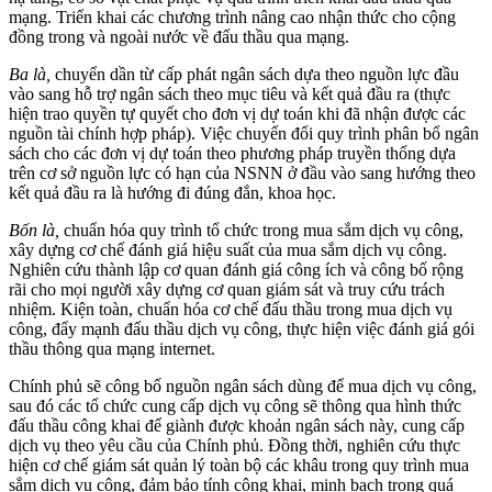
mạng. Triển khai các chương trình nâng cao nhận thức cho cộng
đồng trong và ngoài nước về đấu thầu qua mạng.
Ba là,
chuyển dần từ cấp phát ngân sách dựa theo nguồn lực đầu
vào sang hỗ trợ ngân sách theo mục tiêu và kết quả đầu ra (thực
hiện trao quyền tự quyết cho đơn vị dự toán khi đã nhận được các
nguồn tài chính hợp pháp). Việc chuyển đổi quy trình phân bổ ngân
sách cho các đơn vị dự toán theo phương pháp truyền thống dựa
trên cơ sở nguồn lực có hạn của NSNN ở đầu vào sang hướng theo
kết quả đầu ra là hướng đi đúng đắn, khoa học.
Bốn là,
chuẩn hóa quy trình tổ chức trong mua sắm dịch vụ công,
xây dựng cơ chế đánh giá hiệu suất của mua sắm dịch vụ công.
Nghiên cứu thành lập cơ quan đánh giá công ích và công bố rộng
rãi cho mọi người xây dựng cơ quan giám sát và truy cứu trách
nhiệm. Kiện toàn, chuẩn hóa cơ chế đấu thầu trong mua dịch vụ
công, đẩy mạnh đấu thầu dịch vụ công, thực hiện việc đánh giá gói
thầu thông qua mạng internet.
Chính phủ sẽ công bố nguồn ngân sách dùng để mua dịch vụ công,
sau đó các tổ chức cung cấp dịch vụ công sẽ thông qua hình thức
đấu thầu công khai để giành được khoản ngân sách này, cung cấp
dịch vụ theo yêu cầu của Chính phủ. Đồng thời, nghiên cứu thực
hiện cơ chế giám sát quản lý toàn bộ các khâu trong quy trình mua
sắm dịch vụ công, đảm bảo tính công khai, minh bạch trong quá