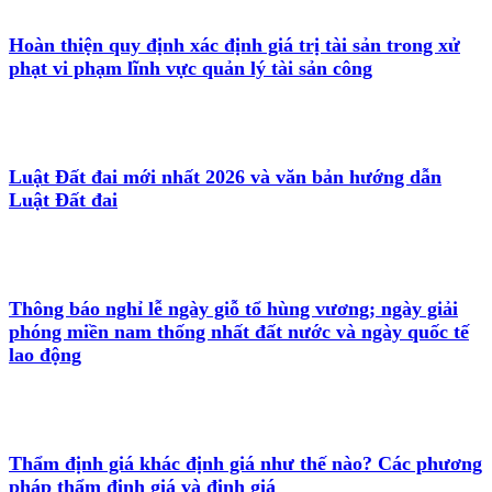
Hoàn thiện quy định xác định giá trị tài sản trong xử
phạt vi phạm lĩnh vực quản lý tài sản công
Luật Đất đai mới nhất 2026 và văn bản hướng dẫn
Luật Đất đai
Thông báo nghỉ lễ ngày giỗ tổ hùng vương; ngày giải
phóng miền nam thống nhất đất nước và ngày quốc tế
lao động
Thẩm định giá khác định giá như thế nào? Các phương
pháp thẩm định giá và định giá