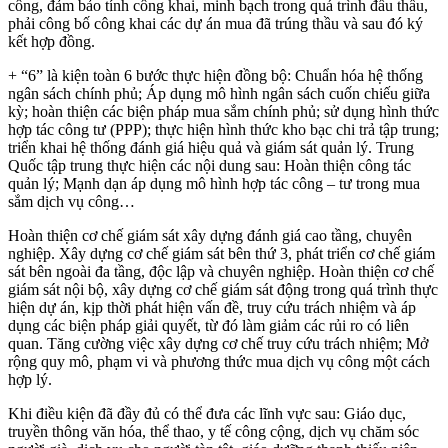
công, đảm bảo tính công khai, minh bạch trong quá trình đấu thầu,
phải công bố công khai các dự án mua đã trúng thầu và sau đó ký
kết hợp đồng.
+ “6” là kiện toàn 6 bước thực hiện đồng bộ: Chuẩn hóa hệ thống
ngân sách chính phủ; Áp dụng mô hình ngân sách cuốn chiếu giữa
kỳ; hoàn thiện các biện pháp mua sắm chính phủ; sử dụng hình thức
hợp tác công tư (PPP); thực hiện hình thức kho bạc chi trả tập trung;
triển khai hệ thống đánh giá hiệu quả và giám sát quản lý. Trung
Quốc tập trung thực hiện các nội dung sau: Hoàn thiện công tác
quản lý; Mạnh dạn áp dụng mô hình hợp tác công – tư trong mua
sắm dịch vụ công…
Hoàn thiện cơ chế giám sát xây dựng đánh giá cao tầng, chuyên
nghiệp. Xây dựng cơ chế giám sát bên thứ 3, phát triển cơ chế giám
sát bên ngoài đa tầng, độc lập và chuyên nghiệp. Hoàn thiện cơ chế
giám sát nội bộ, xây dựng cơ chế giám sát động trong quá trình thực
hiện dự án, kịp thời phát hiện vấn đề, truy cứu trách nhiệm và áp
dụng các biện pháp giải quyết, từ đó làm giảm các rủi ro có liên
quan. Tăng cường việc xây dựng cơ chế truy cứu trách nhiệm; Mở
rộng quy mô, phạm vi và phương thức mua dịch vụ công một cách
hợp lý.
Khi điều kiện đã đầy đủ có thể đưa các lĩnh vực sau: Giáo dục,
truyền thông văn hóa, thể thao, y tế công cộng, dịch vụ chăm sóc