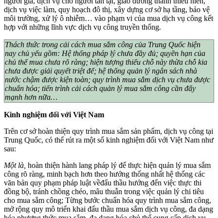
người già, dịch vụ cho người tàn tật, giáo dưỡng thanh thiếu niên,
dịch vụ việc làm, quy hoạch đô thị, xây dựng cơ sở hạ tầng, bảo vệ
môi trường, xử lý ô nhiễm… vào phạm vi của mua dịch vụ công kết
hợp với những lĩnh vực dịch vụ công truyền thống.
Thách thức trong cải cách mua sắm công của Trung Quốc hiện
nay chủ yếu gồm: Hệ thống pháp lý chưa đầy đủ; quyền hạn của
chủ thể mua chưa rõ ràng; hiện tượng thiếu chỗ này thừa chỗ kia
chưa được giải quyết triệt để; hệ thống quản lý ngân sách nhà
nước chậm được kiện toàn; quy trình mua sắm dịch vụ chưa được
chuẩn hóa; tiến trình cải cách quản lý mua sắm công cần đẩy
mạnh hơn nữa…
Kinh nghiệm đối với Việt Nam
Trên cơ sở hoàn thiện quy trình mua sắm sản phẩm, dịch vụ công tại
Trung Quốc, có thể rút ra một số kinh nghiệm đối với Việt Nam như
sau:
Một là,
hoàn thiện hành lang pháp lý để thực hiện quản lý mua sắm
công rõ ràng, minh bạch hơn theo hướng thống nhất hệ thống các
văn bản quy phạm pháp luật vềđấu thầu hướng đến việc thực thi
đồng bộ, tránh chồng chéo, mâu thuẫn trong việc quản lý chi tiêu
cho mua sắm công; Từng bước chuẩn hóa quy trình mua sắm công,
mở rộng quy mô triển khai đấu thầu mua sắm dịch vụ công, đa dạng
hóa phương thức mua sắm, đa dạng hóa chủ thể cung cấp dịch vụ