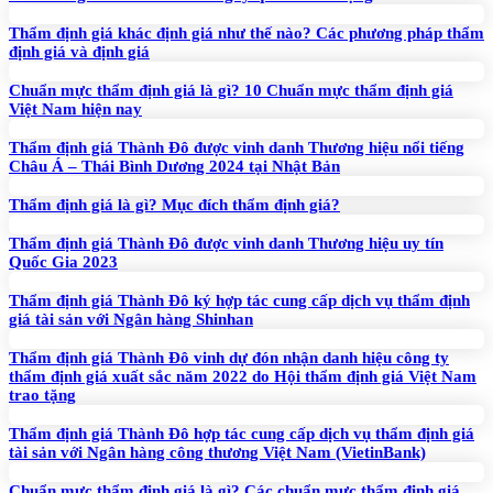
Thẩm định giá khác định giá như thế nào? Các phương pháp thẩm
định giá và định giá
Chuẩn mực thẩm định giá là gì? 10 Chuẩn mực thẩm định giá
Việt Nam hiện nay
Thẩm định giá Thành Đô được vinh danh Thương hiệu nổi tiếng
Châu Á – Thái Bình Dương 2024 tại Nhật Bản
Thẩm định giá là gì? Mục đích thẩm định giá?
Thẩm định giá Thành Đô được vinh danh Thương hiệu uy tín
Quốc Gia 2023
Thẩm định giá Thành Đô ký hợp tác cung cấp dịch vụ thẩm định
giá tài sản với Ngân hàng Shinhan
Thẩm định giá Thành Đô vinh dự đón nhận danh hiệu công ty
thẩm định giá xuất sắc năm 2022 do Hội thẩm định giá Việt Nam
trao tặng
Thẩm định giá Thành Đô hợp tác cung cấp dịch vụ thẩm định giá
tài sản với Ngân hàng công thương Việt Nam (VietinBank)
Chuẩn mực thẩm định giá là gì? Các chuẩn mực thẩm định giá