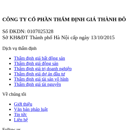
CÔNG TY CỔ PHẦN THẨM ĐỊNH GIÁ THÀNH ĐÔ
Số ĐKDN: 0107025328
Sở KH&ĐT Thành phố Hà Nội cấp ngày 13/10/2015
Dịch vụ thẩm định
Thẩm định giá bất động sản
Thẩm định giá động sản
Thẩm định giá trị doanh nghiệp
Thẩm định giá dự án đầu tư
Thẩm định giá tài sản vô hình
Thẩm định giá tài nguyên
Về chúng tôi
Giới thiệu
Văn bản pháp luật
Tin tức
Liên hệ
Follow us