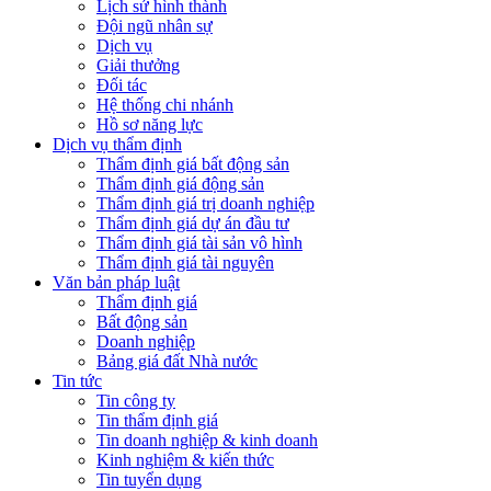
Lịch sử hình thành
Đội ngũ nhân sự
Dịch vụ
Giải thưởng
Đối tác
Hệ thống chi nhánh
Hồ sơ năng lực
Dịch vụ thẩm định
Thẩm định giá bất động sản
Thẩm định giá động sản
Thẩm định giá trị doanh nghiệp
Thẩm định giá dự án đầu tư
Thẩm định giá tài sản vô hình
Thẩm định giá tài nguyên
Văn bản pháp luật
Thẩm định giá
Bất động sản
Doanh nghiệp
Bảng giá đất Nhà nước
Tin tức
Tin công ty
Tin thẩm định giá
Tin doanh nghiệp & kinh doanh
Kinh nghiệm & kiến thức
Tin tuyển dụng