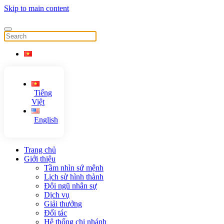
Skip to main content
Tiếng
Việt
English
Trang chủ
Giới thiệu
Tầm nhìn sứ mệnh
Lịch sử hình thành
Đội ngũ nhân sự
Dịch vụ
Giải thưởng
Đối tác
Hệ thống chi nhánh