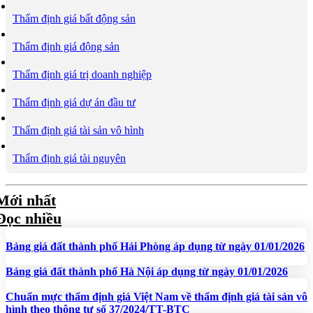
Thẩm định giá bất động sản
Thẩm định giá động sản
Thẩm định giá trị doanh nghiệp
Thẩm định giá dự án đầu tư
Thẩm định giá tài sản vô hình
Thẩm định giá tài nguyên
Mới nhất
Đọc nhiều
Bảng giá đất thành phố Hải Phòng áp dụng từ ngày 01/01/2026
Bảng giá đất thành phố Hà Nội áp dụng từ ngày 01/01/2026
Chuẩn mực thẩm định giá Việt Nam về thẩm định giá tài sản vô
hình theo thông tư số 37/2024/TT-BTC