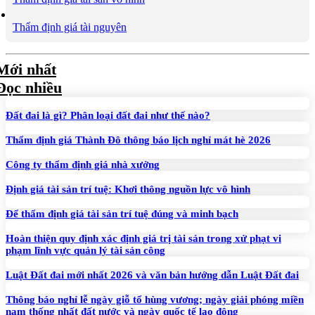
Thẩm định giá tài nguyên
Mới nhất
Đọc nhiều
Đất đai là gì? Phân loại đất đai như thế nào?
Thẩm định giá Thành Đô thông báo lịch nghỉ mát hè 2026
Công ty thẩm định giá nhà xưởng
Định giá tài sản trí tuệ: Khơi thông nguồn lực vô hình
Để thẩm định giá tài sản trí tuệ đúng và minh bạch
Hoàn thiện quy định xác định giá trị tài sản trong xử phạt vi
phạm lĩnh vực quản lý tài sản công
Luật Đất đai mới nhất 2026 và văn bản hướng dẫn Luật Đất đai
Thông báo nghỉ lễ ngày giỗ tổ hùng vương; ngày giải phóng miền
nam thống nhất đất nước và ngày quốc tế lao động