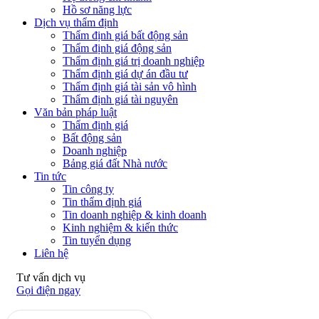
Hồ sơ năng lực
Dịch vụ thẩm định
Thẩm định giá bất động sản
Thẩm định giá động sản
Thẩm định giá trị doanh nghiệp
Thẩm định giá dự án đầu tư
Thẩm định giá tài sản vô hình
Thẩm định giá tài nguyên
Văn bản pháp luật
Thẩm định giá
Bất động sản
Doanh nghiệp
Bảng giá đất Nhà nước
Tin tức
Tin công ty
Tin thẩm định giá
Tin doanh nghiệp & kinh doanh
Kinh nghiệm & kiến thức
Tin tuyển dụng
Liên hệ
Tư vấn dịch vụ
Gọi điện ngay