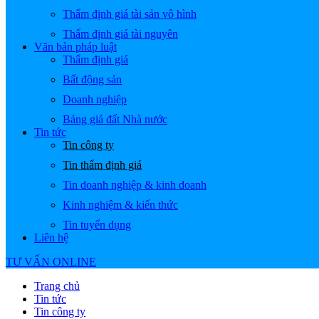
Thẩm định giá tài sản vô hình
Thẩm định giá tài nguyên
Văn bản pháp luật
Thẩm định giá
Bất động sản
Doanh nghiệp
Bảng giá đất Nhà nước
Tin tức
Tin công ty
Tin thẩm định giá
Tin doanh nghiệp & kinh doanh
Kinh nghiệm & kiến thức
Tin tuyển dụng
Liên hệ
TƯ VẤN ONLINE
Trang chủ
Tin tức
Tin công ty