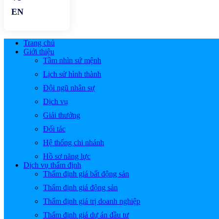
Trang chủ
Giới thiệu
Tầm nhìn sứ mệnh
Lịch sử hình thành
Đội ngũ nhân sự
Dịch vụ
Giải thưởng
Đối tác
Hệ thống chi nhánh
Hồ sơ năng lực
Dịch vụ thẩm định
Thẩm định giá bất động sản
Thẩm định giá động sản
Thẩm định giá trị doanh nghiệp
Thẩm định giá dự án đầu tư