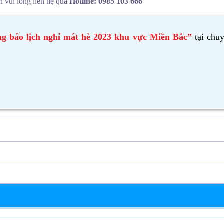
n vui lòng liên hệ qua
Hotline: 0985 103 666
g báo lịch nghỉ mát hè 2023 khu vực Miền Bắc”
tại chu