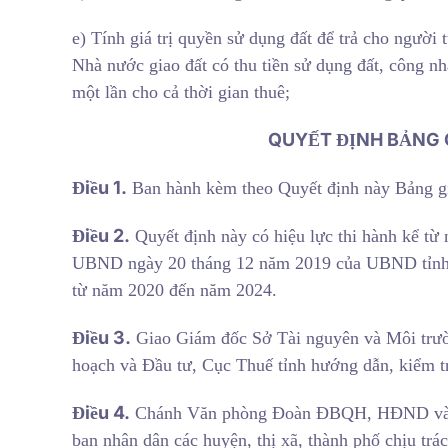
e) Tính giá trị quyền sử dụng đất để trả cho người t
Nhà nước giao đất có thu tiền sử dụng đất, công nhậ
một lần cho cả thời gian thuê;
QUYẾT ĐỊNH BẢNG G
Điều 1.
Ban hành kèm theo Quyết định này Bảng giá
Điều 2.
Quyết định này có hiệu lực thi hành kể từ
UBND ngày 20 tháng 12 năm 2019 của UBND tỉnh T
từ năm 2020 đến năm 2024.
Điều 3.
Giao Giám đốc Sở Tài nguyên và Môi trườn
hoạch và Đầu tư, Cục Thuế tỉnh hướng dẫn, kiểm tra
Điều 4.
Chánh Văn phòng Đoàn ĐBQH, HĐND và UBN
ban nhân dân các huyện, thị xã, thành phố chịu trác