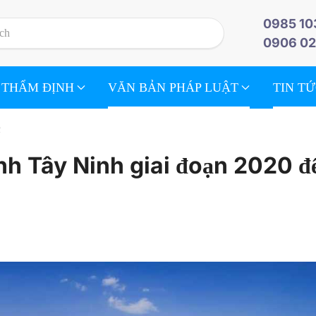
0985 10
0906 02
 THẨM ĐỊNH
VĂN BẢN PHÁP LUẬT
TIN T
c
ỉnh Tây Ninh giai đoạn 2020 đ