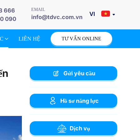
3 666
EMAIL
info@tdvc.com.vn
0 090
ỨC
LIÊN HỆ
TƯ VẤN ONLINE
ến
Gửi yêu cầu
Hồ sơ năng lực
Dịch vụ