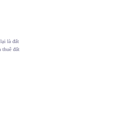
ại là đất
n thuê đất